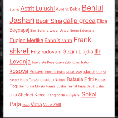
Behlul
Astrit Lulushi
Aurenc Bebja
Bushati
Jashari
dalip greca
Beqir Sina
Elida
Buçpapaj
Enver Bytyci
Elmi Berisha
Ermira Babamusta
Frank
Eugjen Merlika
Fahri Xharra
shkreli
Ilir
Gezim Llojdia
Fritz radovani
Levonja
Interviste
Kolec Traboini
Keze Kozeta Zylo
kosova
Kosove
nderroi jete
Marjana Bulku
ne
Murat Gecaj
Rafaela Prifti
Rafael
Nene Tereza
Kosove
presidenti Nishani
Floqi
Raimonda Moisiu
Ramiz Lushaj
reshat kripa
Sadik Elshani
Sokol
Shefqet Kercelli
shqiperia
shqiptaret
SHBA
Paja
Vatra
Visar Zhiti
Thaci