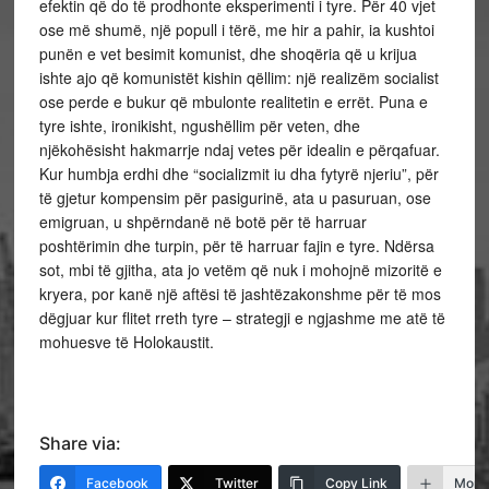
efektin që do të prodhonte eksperimenti i tyre. Për 40 vjet
ose më shumë, një popull i tërë, me hir a pahir, ia kushtoi
punën e vet besimit komunist, dhe shoqëria që u krijua
ishte ajo që komunistët kishin qëllim: një realizëm socialist
ose perde e bukur që mbulonte realitetin e errët. Puna e
tyre ishte, ironikisht, ngushëllim për veten, dhe
njëkohësisht hakmarrje ndaj vetes për idealin e përqafuar.
Kur humbja erdhi dhe “socializmit iu dha fytyrë njeriu”, për
të gjetur kompensim për pasigurinë, ata u pasuruan, ose
emigruan, u shpërndanë në botë për të harruar
poshtërimin dhe turpin, për të harruar fajin e tyre. Ndërsa
sot, mbi të gjitha, ata jo vetëm që nuk i mohojnë mizoritë e
kryera, por kanë një aftësi të jashtëzakonshme për të mos
dëgjuar kur flitet rreth tyre – strategji e ngjashme me atë të
mohuesve të Holokaustit.
Share via:
Facebook
Twitter
Copy Link
More