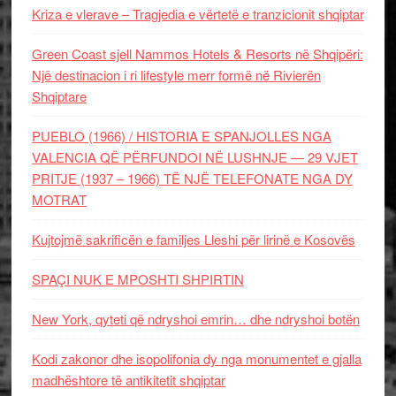
Kriza e vlerave – Tragjedia e vërtetë e tranzicionit shqiptar
Green Coast sjell Nammos Hotels & Resorts në Shqipëri:
Një destinacion i ri lifestyle merr formë në Rivierën
Shqiptare
PUEBLO (1966) / HISTORIA E SPANJOLLES NGA
VALENCIA QË PËRFUNDOI NË LUSHNJE — 29 VJET
PRITJE (1937 – 1966) TË NJË TELEFONATE NGA DY
MOTRAT
Kujtojmë sakrificën e familjes Lleshi për lirinë e Kosovës
SPAÇI NUK E MPOSHTI SHPIRTIN
New York, qyteti që ndryshoi emrin… dhe ndryshoi botën
Kodi zakonor dhe isopolifonia dy nga monumentet e gjalla
madhështore të antikitetit shqiptar