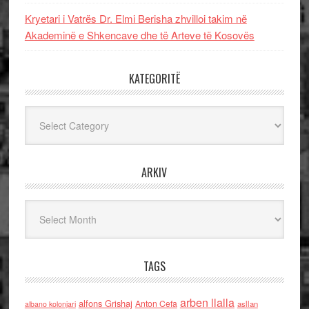
Kryetari i Vatrës Dr. Elmi Berisha zhvilloi takim në
Akademinë e Shkencave dhe të Arteve të Kosovës
KATEGORITË
Kategoritë
ARKIV
Arkiv
TAGS
arben llalla
alfons Grishaj
Anton Cefa
asllan
albano kolonjari