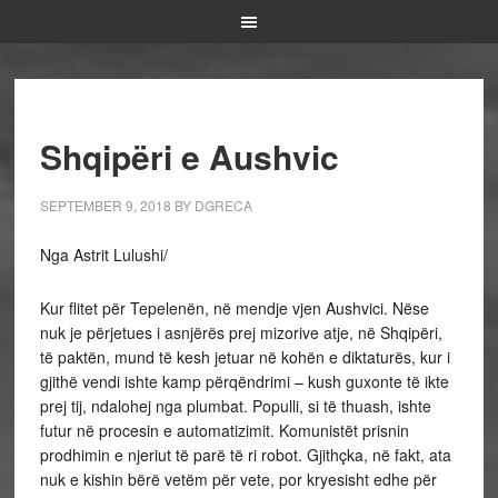
Shqipëri e Aushvic
SEPTEMBER 9, 2018
BY
DGRECA
Nga Astrit Lulushi/
Kur flitet për Tepelenën, në mendje vjen Aushvici. Nëse
nuk je përjetues i asnjërës prej mizorive atje, në Shqipëri,
të paktën, mund të kesh jetuar në kohën e diktaturës, kur i
gjithë vendi ishte kamp përqëndrimi – kush guxonte të ikte
prej tij, ndalohej nga plumbat. Populli, si të thuash, ishte
futur në procesin e automatizimit. Komunistët prisnin
prodhimin e njeriut të parë të ri robot. Gjithçka, në fakt, ata
nuk e kishin bërë vetëm për vete, por kryesisht edhe për