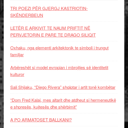
TRI POEZI PËR GJERGJ KASTRIOTIN-
SKËNDERBEUN
LETËR E ARKIVIT TE NAUM PRIFTIT NË
PERVJETORIN E PARE TE DRAGO SILIQIT
Oxhaku, nga elementi arkitektonik te simboli i trungut
familjar
Arbëreshët si model evropian i mbrojtjes së identitetit
kulturor
Sali Shijaku, “Diego Rivera” shqiptar i artit tonë kombëtar
“Dom Fred Kalaj, mes altarit dhe atdheut si hermeneutikë
e shpresës, kujtesës dhe shërbimit”
A PO ARMATOSET BALLKANI?