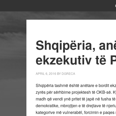
Shqipëria, an
ekzekutiv të
APRIL 6, 2016
BY
DGRECA
Shqipëria tashmë është anëtare e bordit ek
zyrës për sërhbime projektesh të OKB-së. Ky
madh që vendi ynë pritet të japë në fusha të
demokratike, mbrojtjen e të drejtave të njeri
kategorive më vulnerabël, forcimin e paqes n