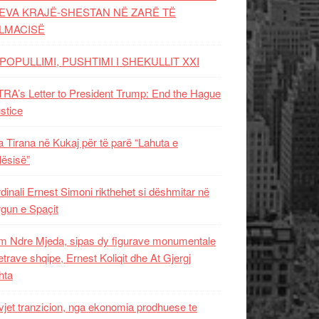
EVA KRAJË-SHESTAN NË ZARË TË
LMACISË
POPULLIMI, PUSHTIMI I SHEKULLIT XXI
RA’s Letter to President Trump: End the Hague
ustice
 Tirana në Kukaj për të parë “Lahuta e
ësisë”
dinali Ernest Simoni rikthehet si dëshmitar në
gun e Spaçit
 Ndre Mjeda, sipas dy figurave monumentale
letrave shqipe, Ernest Koliqit dhe At Gjergj
hta
vjet tranzicion, nga ekonomia prodhuese te