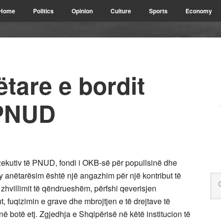
Home
Politics
Opinion
Culture
Sports
Economy
ëtare e bordit
 PNUD
zekutiv të PNUD, fondi i OKB-së për popullsinë dhe
 anëtarësim është një angazhim për një kontribut të
 zhvillimit të qëndrueshëm, përfshi qeverisjen
ut, fuqizimin e grave dhe mbrojtjen e të drejtave të
ë botë etj. Zgjedhja e Shqipërisë në këtë institucion të