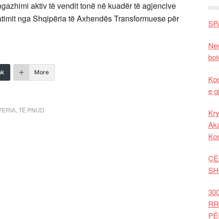
azhimi aktiv të vendit tonë në kuadër të agjencive
ratimit nga Shqipëria të Axhendës Transformuese për
SP
New
bot
nk
More
Kod
e g
PERIA
,
TË PNUD
Kry
Aka
Ko
ÇË
SH
30
RR
PË