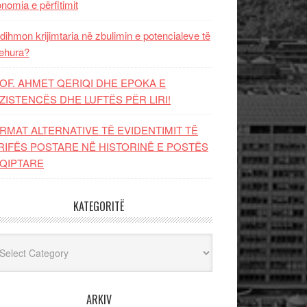
nomia e përfitimit
dihmon krijimtaria në zbulimin e potencialeve të
ehura?
OF. AHMET QERIQI DHE EPOKA E
ZISTENCЁS DHE LUFTЁS PЁR LIRI!
RMAT ALTERNATIVE TË EVIDENTIMIT TË
RIFËS POSTARE NË HISTORINË E POSTËS
QIPTARE
KATEGORITË
egoritë
ARKIV