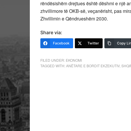
rëndësishëm drejtues është dëshmi e një ang
zhvillimore të OKB-së, veçanërisht, pas mi
Zhvillimin e Qëndrueshëm 2030.
Share via:
Facebook
Twitter
Copy Li
FILED UNDER:
EKONOMI
TAGGED WITH:
ANËTARE E BORDIT EKZEKUTIV
,
SHQI