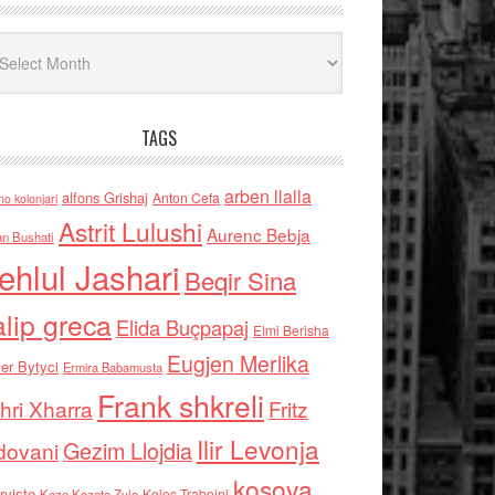
iv
TAGS
arben llalla
alfons Grishaj
Anton Cefa
no kolonjari
Astrit Lulushi
Aurenc Bebja
an Bushati
ehlul Jashari
Beqir Sina
alip greca
Elida Buçpapaj
Elmi Berisha
Eugjen Merlika
er Bytyci
Ermira Babamusta
Frank shkreli
hri Xharra
Fritz
Ilir Levonja
Gezim Llojdia
dovani
kosova
rviste
Kolec Traboini
Keze Kozeta Zylo