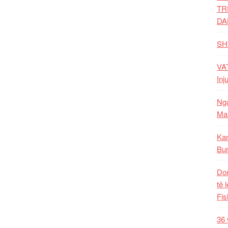
TR
DA
SH
VAT
Inj
Nga
Mal
Kar
Bur
Dom
të 
Fis
36 