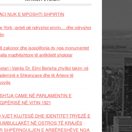
AÇI NUK E MPOSHTI SHPIRTIN
 York, qyteti që ndryshoi emrin… dhe ndryshoi
ën
i zakonor dhe isopolifonia dy nga monumentet
jalla madhështore të antikitetit shqiptar
etari i Vatrës Dr. Elmi Berisha zhvilloi takim në
deminë e Shkencave dhe të Arteve të
sovës
SHTJA ÇAME NË PARLAMENTIN E
QIPËRISË NË VITIN 1921
0 VJET KUJTESË DHE IDENTITET-TRYEZË E
UMBULLAKËT NË OSTROS TË KRAJËS
R SHPËRNGULJEN E ARBËRESHËVE NGA