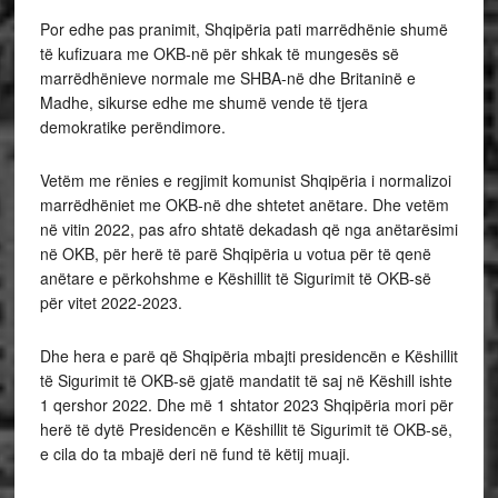
Por edhe pas pranimit, Shqipëria pati marrëdhënie shumë
të kufizuara me OKB-në për shkak të mungesës së
marrëdhënieve normale me SHBA-në dhe Britaninë e
Madhe, sikurse edhe me shumë vende të tjera
demokratike perëndimore.
Vetëm me rënies e regjimit komunist Shqipëria i normalizoi
marrëdhëniet me OKB-në dhe shtetet anëtare. Dhe vetëm
në vitin 2022, pas afro shtatë dekadash që nga anëtarësimi
në OKB, për herë të parë Shqipëria u votua për të qenë
anëtare e përkohshme e Këshillit të Sigurimit të OKB-së
për vitet 2022-2023.
Dhe hera e parë që Shqipëria mbajti presidencën e Këshillit
të Sigurimit të OKB-së gjatë mandatit të saj në Këshill ishte
1 qershor 2022. Dhe më 1 shtator 2023 Shqipëria mori për
herë të dytë Presidencën e Këshillit të Sigurimit të OKB-së,
e cila do ta mbajë deri në fund të këtij muaji.