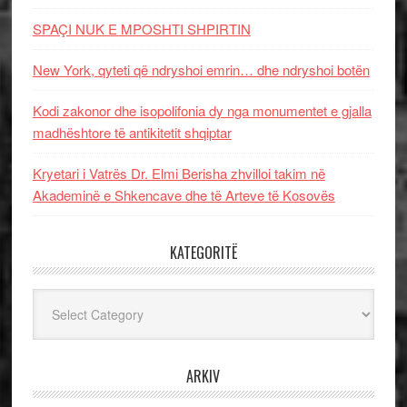
SPAÇI NUK E MPOSHTI SHPIRTIN
New York, qyteti që ndryshoi emrin… dhe ndryshoi botën
Kodi zakonor dhe isopolifonia dy nga monumentet e gjalla
madhështore të antikitetit shqiptar
Kryetari i Vatrës Dr. Elmi Berisha zhvilloi takim në
Akademinë e Shkencave dhe të Arteve të Kosovës
KATEGORITË
Kategoritë
ARKIV