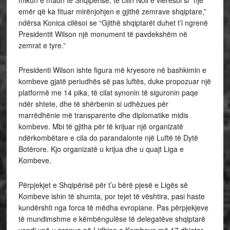
mikun e madh të Shqipërisë, të cilin Noli e vlerësoi si “një
emër që ka fituar mirënjohjen e gjithë zemrave shqiptare,”
ndërsa Konica cilësoi se “Gjithë shqiptarët duhet t’i ngrenë
Presidentit Wilson një monument të pavdekshëm në
zemrat e tyre.”
Presidenti Wilson ishte figura më kryesore në bashkimin e
kombeve gjatë periudhës së pas luftës, duke propozuar një
platformë me 14 pika, të cilat synonin të siguronin paqe
ndër shtete, dhe të shërbenin si udhëzues për
marrëdhënie më transparente dhe diplomatike midis
kombeve. Mbi të gjitha për të krijuar një organizatë
ndërkombëtare e cila do parandalonte një Luftë të Dytë
Botërore. Kjo organizatë u krijua dhe u quajt Liga e
Kombeve.
Përpjekjet e Shqipërisë për t’u bërë pjesë e Ligës së
Kombeve ishin të shumta, por tejet të vështira, pasi haste
kundërshti nga forca të mëdha evropiane. Pas përpjekjeve
të mundimshme e këmbëngulëse të delegatëve shqiptarë