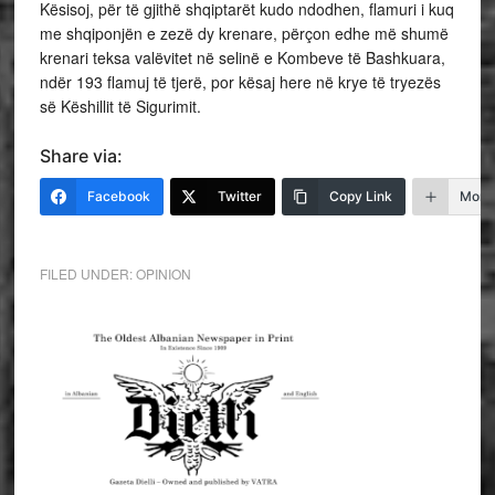
Kësisoj, për të gjithë shqiptarët kudo ndodhen, flamuri i kuq
me shqiponjën e zezë dy krenare, përçon edhe më shumë
krenari teksa valëvitet në selinë e Kombeve të Bashkuara,
ndër 193 flamuj të tjerë, por kësaj here në krye të tryezës
së Këshillit të Sigurimit.
Share via:
Facebook
Twitter
Copy Link
More
FILED UNDER:
OPINION