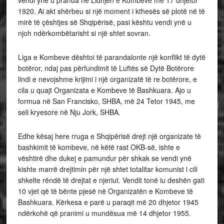
vendi ynë u pranua në Lidhjen e Kombeve më 17 dhjetor
1920. Ai akt shërbeu si një moment i kthesës së plotë në të
mirë të çështjes së Shqipërisë, pasi kështu vendi ynë u
njoh ndërkombëtarisht si një shtet sovran.
Liga e Kombeve dështoi të parandalonte një konflikt të dytë
botëror, ndaj pas përfundimit të Luftës së Dytë Botërore
lindi e nevojshme krijimi i një organizatë të re botërore, e
cila u quajt Organizata e Kombeve të Bashkuara. Ajo u
formua në San Francisko, SHBA, më 24 Tetor 1945, me
seli kryesore në Nju Jork, SHBA.
Edhe kësaj here rruga e Shqipërisë drejt një organizate të
bashkimit të kombeve, në këtë rast OKB-së, ishte e
vështirë dhe dukej e pamundur për shkak se vendi ynë
kishte marrë drejtimin për një shtet totalitar komunist i cili
shkelte rëndë të drejtat e njeriut. Vendit tonë iu deshën gati
10 vjet që të bënte pjesë në Organizatën e Kombeve të
Bashkuara. Kërkesa e parë u paraqit më 20 dhjetor 1945
ndërkohë që pranimi u mundësua më 14 dhjetor 1955.