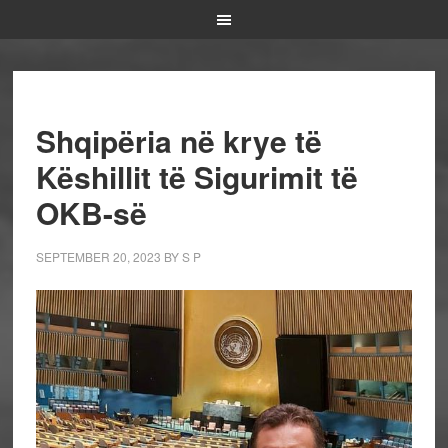
Shqipëria në krye të
Këshillit të Sigurimit të
OKB-së
SEPTEMBER 20, 2023
BY
S P