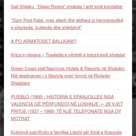
Sali Shijaku, “Diego Rivera” shqiptar i artit tonë kombëtar
“Dom Fred Kalaj, mes altarit dhe atdheut si hermeneutikë
e shpresës, kujtesës dhe shërbimit”
A PO ARMATOSET BALLKANI?
Kriza e vlerave – Tragjedia e vërtetë e tranzicionit shqiptar
Green Coast sjell Nammos Hotels & Resorts në Shqipëri:
Një destinacion i ri lifestyle merr formë në Rivierën
Shqiptare
PUEBLO (1966) / HISTORIA E SPANJOLLES NGA
VALENCIA QË PËRFUNDOI NË LUSHNJE — 29 VJET
PRITJE (1937 – 1966) TË NJË TELEFONATE NGA DY
MOTRAT
Kujtojmë sakrificën e familjes Lleshi për lirinë e Kosovës