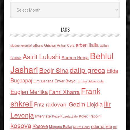
Arkiv
TAGS
arben llalla
alfons Grishaj
Anton Cefa
asllan
albano kolonjari
Behlul
Astrit Lulushi
Aurenc Bebja
Bushati
Jashari
dalip greca
Beqir Sina
Elida
Buçpapaj
Enver Bytyci
Elmi Berisha
Ermira Babamusta
Frank
Eugjen Merlika
Fahri Xharra
shkreli
Ilir
Gezim Llojdia
Fritz radovani
Levonja
Interviste
Kolec Traboini
Keze Kozeta Zylo
kosova
Kosove
nderroi jete
Marjana Bulku
ne
Murat Gecaj