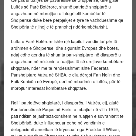
Që pas
shpalljes së pavarësisë së Shqipërisë, dhe gjatë
Luftës së Parë Botërore, shumë patriotë shqiptarë u
angazhuan në mbrojtjen e integritetit kombëtar të
Shqipërisë duke bërë përpjekjet e tyre të vazhdueshme që
Shqipëria të njihej e të pranohej ndërkombëtarisht.
Lufta e Parë Botërore ishte një kapitull vendimtar për të
ardhmen e Shqipërisë, dhe sigurisht Evropës dhe botës,
ndaj edhe qendra të shumta pan-shqiptare në diasporë u
angazhuan në misionin e ruajtjes të së drejtave kombëtare
shqiptare, ndër më të rëndësishmet ishte Federata
Panshqiptare Vatra në SHBA, e cila dërgoi Fan Nolin dhe
Faik Konicën në Evropë, deri në mbarimin e luftës, për të
mbrojtur interesat kombëtare shqiptare.
Roli i patriotëve shqiptarë, i diasporës, i Vatrës, etj, gjatë
Konferencës së Paqes në Paris, e mbajtur në vitin 1919,
pati ndikim të jashtëzakonshëm në ruajtjen e sovranitetit të
Shqipërisë, duke influencuar edhe në vendimin e
delegacionit amerikan të kryesuar nga Presidenti Wilson,