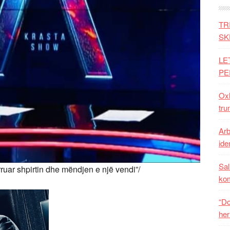
TR
SK
LE
PE
Oxh
tru
Arb
iden
Sal
rruar shpirtin dhe mëndjen e një vendi”/
ko
“Do
her