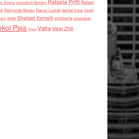
Rafaela Prifti
Rafael
e Tereza
presidenti Nishani
qi
Raimonda Moisiu
Ramiz Lushaj
reshat kripa
Sadik
Shefqet Kercelli
shqiperia
hani
shqiptaret
SHBA
kol Paja
Vatra
Visar Zhiti
Thaci