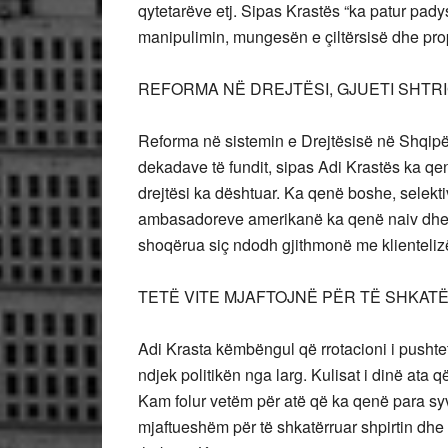
qytetarëve etj. Sipas Krastës “ka patur pa
manipulimin, mungesën e çiltërsisë dhe pro
REFORMA NË DREJTËSI, GJUETI SHTR
Reforma në sistemin e Drejtësisë në Shqipë
dekadave të fundit, sipas Adi Krastës ka qe
drejtësi ka dështuar. Ka qenë boshe, selektiv
ambasadoreve amerikanë ka qenë naiv dhe i 
shoqërua siç ndodh gjithmonë me klientelizë
TETË VITE MJAFTOJNË PËR TË SHKAT
Adi Krasta këmbëngul që rrotacioni i pushte
ndjek politikën nga larg. Kulisat i dinë ata
Kam folur vetëm për atë që ka qenë para syve
mjaftueshëm për të shkatërruar shpirtin dhe