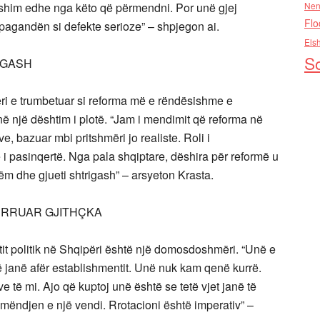
dyshim edhe nga këto që përmendni. Por unë gjej
Nen
Flo
pagandën si defekte serioze” – shpjegon ai.
Els
So
IGASH
ri e trumbetuar si reforma më e rëndësishme e
në një dështim i plotë. “Jam i mendimit që reforma në
e, bazuar mbi pritshmëri jo realiste. Roli i
pasinqertë. Nga pala shqiptare, dëshira për reformë u
m dhe gjueti shtrigash” – arsyeton Krasta.
ËRRUAR GJITHÇKA
tit politik në Shqipëri është një domosdoshmëri. “Unë e
 që janë afër establishmentit. Unë nuk kam qenë kurrë.
 të mi. Ajo që kuptoj unë është se tetë vjet janë të
 mëndjen e një vendi. Rrotacioni është imperativ” –