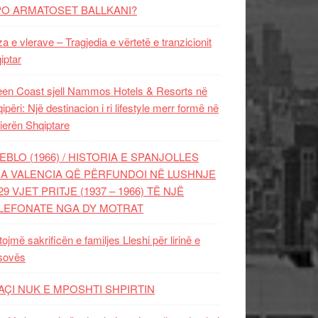
PO ARMATOSET BALLKANI?
za e vlerave – Tragjedia e vërtetë e tranzicionit
iptar
en Coast sjell Nammos Hotels & Resorts në
ipëri: Një destinacion i ri lifestyle merr formë në
ierën Shqiptare
EBLO (1966) / HISTORIA E SPANJOLLES
A VALENCIA QË PËRFUNDOI NË LUSHNJE
29 VJET PRITJE (1937 – 1966) TË NJË
LEFONATE NGA DY MOTRAT
tojmë sakrificën e familjes Lleshi për lirinë e
sovës
AÇI NUK E MPOSHTI SHPIRTIN