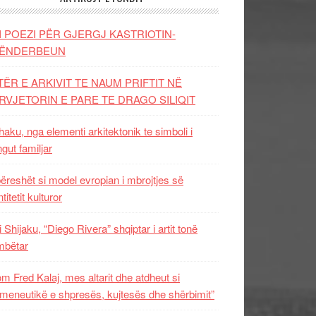
I POEZI PËR GJERGJ KASTRIOTIN-
ËNDERBEUN
TËR E ARKIVIT TE NAUM PRIFTIT NË
RVJETORIN E PARE TE DRAGO SILIQIT
aku, nga elementi arkitektonik te simboli i
ngut familjar
ëreshët si model evropian i mbrojtjes së
titetit kulturor
i Shijaku, “Diego Rivera” shqiptar i artit tonë
mbëtar
m Fred Kalaj, mes altarit dhe atdheut si
meneutikë e shpresës, kujtesës dhe shërbimit”