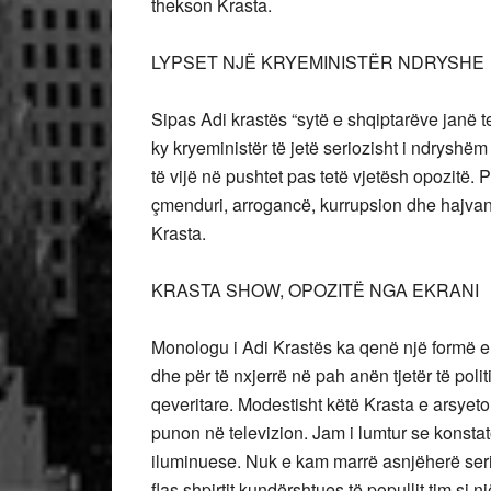
thekson Krasta.
LYPSET NJË KRYEMINISTËR NDRYSHE
Sipas Adi krastës “sytë e shqiptarëve janë te
ky kryeministër të jetë seriozisht i ndryshëm
të vijë në pushtet pas tetë vjetësh opozitë. 
çmenduri, arrogancë, kurrupsion dhe hajvanll
Krasta.
KRASTA SHOW, OPOZITË NGA EKRANI
Monologu i Adi Krastës ka qenë një formë e
dhe për të nxjerrë në pah anën tjetër të pol
qeveritare. Modestisht këtë Krasta e arsyeto
punon në televizion. Jam i lumtur se konst
iluminuese. Nuk e kam marrë asnjëherë ser
flas shpirtit kundërshtues të popullit tim si n