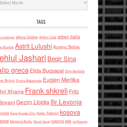
TAGS
arben llalla
alfons Grishaj
Anton Cefa
no kolonjari
Astrit Lulushi
Aurenc Bebja
an Bushati
ehlul Jashari
Beqir Sina
alip greca
Elida Buçpapaj
Elmi Berisha
Eugjen Merlika
er Bytyci
Ermira Babamusta
Frank shkreli
hri Xharra
Fritz
Ilir Levonja
Gezim Llojdia
dovani
kosova
rviste
Kolec Traboini
Keze Kozeta Zylo
sove
nderroi jete
Marjana Bulku
ne Kosove
Murat Gecaj