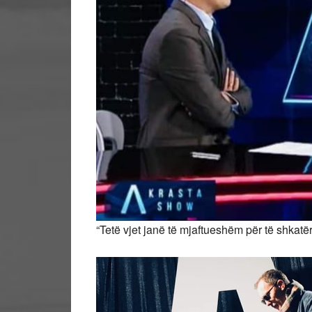
“Tetë vjet janë të mjaftueshëm për të shkatë