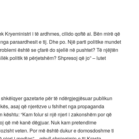
k Kryeministri i të ardhmes, cilido qoftë ai. Bën mirë që
 nga paraardhesit e tij. Dhe po. Një parti politike mundet
Problemi është se çfarë do sjellë në pushtet? Të njëjtën
ëk politik të përjetshëm? Shpresoj që jo” – lutet
 shkëlqyer gazetarie për të ndërgjegjësuar publikun
itikës, asaj që njerëzve u fshihet nga propaganda
n kështu: “Kam folur si një njeri i zakonshëm por që
atoj që më kanë dëgjuar. Nuk kam pretendime
iozisht veten. Por më është dukur e domosdoshme ti
jë njeri i medias” – mbyll shpjegimin e tij Krasta.