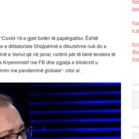
New
bot
Kod
e g
“Covid-19 e gjeti botën të papërgatitur. Është
Kry
te e diktatoriale Shqipërinë e dikurshme nuk do e
Aka
inë e Veriut që në janar, nxitimi për të bërë tendera të
Ko
Kryeministri me FB dhe zgjatja e bllokimit u
imin me pandeminë globale”- citoi ai.
Kat
Ark