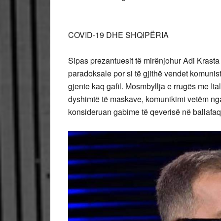
COVID-19 DHE SHQIPËRIA
Sipas prezantuesit të mirënjohur Adi Krasta 
paradoksale por si të gjithë vendet komunis
gjente kaq gafil. Mosmbyllja e rrugës me Ital
dyshimtë të maskave, komunikimi vetëm nga 
konsideruan gabime të qeverisë në ballafaq