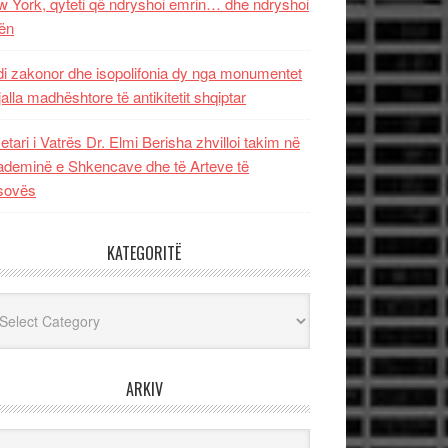
 York, qyteti që ndryshoi emrin… dhe ndryshoi
ën
i zakonor dhe isopolifonia dy nga monumentet
jalla madhështore të antikitetit shqiptar
etari i Vatrës Dr. Elmi Berisha zhvilloi takim në
deminë e Shkencave dhe të Arteve të
sovës
KATEGORITË
egoritë
ARKIV
iv