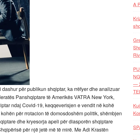
A 
Kri
shq
Gre
Shq
Riv
PU
NG
— 
 dashur për publikun shqiptar, ka rrëfyer dhe analizuar
TE
Federatës Panshqiptare të Amerikës VATRA New York,
qiptar ndaj Covid-19, keqqeverisjen e vendit në kohë
Kuj
Ko
, kohën për rrotacion të domosdoshëm politik, shëmbjen
shqiptare dhe kryesorja apeli për diasporën shqiptare
SP
Shqipërisë për një jetë më të mirë. Me Adi Krastën