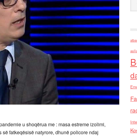
alba
asll
B
d
Env
Fa
ra
Inte
ë pandemie u shoqërua me : masa estreme izolimi,
Ko
s së fatkeqësisë natyrore, dhunë policore ndaj