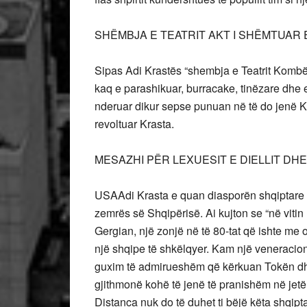
SHËMBJA E TEATRIT AKT I SHËMTUAR 
Sipas Adi Krastës “shembja e Teatrit Kombë
kaq e parashikuar, burracake, tinëzare dhe e
nderuar dikur sepse punuan në të do jenë K
revoltuar Krasta.
MESAZHI PËR LEXUESIT E DIELLIT DH
USAAdi Krasta e quan diasporën shqiptare k
zemrës së Shqipërisë. Ai kujton se “në vit
Gergian, një zonjë në të 80-tat që ishte me 
një shqipe të shkëlqyer. Kam një veneracion
guxim të admirueshëm që kërkuan Tokën dhe
gjithmonë kohë të jenë të pranishëm në jetën
Distanca nuk do të duhet ti bëjë këta shqip