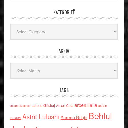
KATEGORITË
Kategoritë
ARKIV
Arkiv
TAGS
arben llalla
alfons Grishaj
Anton Cefa
asllan
albano kolonjari
Behlul
Astrit Lulushi
Aurenc Bebja
Bushati