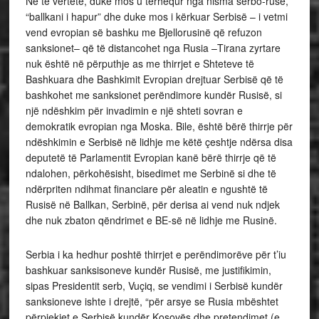
Në të vërtetë, duke mos u tërhequr nga nisma serbo-ruse,
“ballkani i hapur” dhe duke mos i kërkuar Serbisë – i vetmi
vend evropian së bashku me Bjellorusinë që refuzon
sanksionet– që të distancohet nga Rusia –Tirana zyrtare
nuk është në përputhje as me thirrjet e Shteteve të
Bashkuara dhe Bashkimit Evropian drejtuar Serbisë që të
bashkohet me sanksionet perëndimore kundër Rusisë, si
një ndëshkim për invadimin e një shteti sovran e
demokratik evropian nga Moska. Bile, është bërë thirrje për
ndëshkimin e Serbisë në lidhje me këtë çeshtje ndërsa disa
deputetë të Parlamentit Evropian kanë bërë thirrje që të
ndalohen, përkohësisht, bisedimet me Serbinë si dhe të
ndërpriten ndihmat financiare për aleatin e ngushtë të
Rusisë në Ballkan, Serbinë, për derisa ai vend nuk ndjek
dhe nuk zbaton qëndrimet e BE-së në lidhje me Rusinë.
Serbia i ka hedhur poshtë thirrjet e perëndimorëve për t’iu
bashkuar sanksisoneve kundër Rusisë, me justifikimin,
sipas Presidentit serb, Vuçiq, se vendimi i Serbisë kundër
sanksioneve ishte i drejtë, “për arsye se Rusia mbështet
përpjekjet e Serbisë kundër Kosovës dhe pretendimet (e