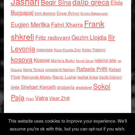
Jashari
dalip greca
Beqir Sina
Elida
Buçpapaj
Enver Bytyci
Elmi Berisha
Ermira Babamusta
Frank
Eugjen Merlika
Fahri Xharra
shkreli
Ilir
Gezim Llojdia
Fritz radovani
Levonja
Interviste
Kolec Traboini
Keze Kozeta Zylo
kosova
Kosove
nderroi jete
Marjana Bulku
ne
Murat Gecaj
Rafaela Prifti
Rafael
Nene Tereza
Kosove
presidenti Nishani
Floqi
Raimonda Moisiu
Ramiz Lushaj
reshat kripa
Sadik Elshani
Sokol
Shefqet Kercelli
shqiperia
shqiptaret
SHBA
Paja
Vatra
Visar Zhiti
Thaci
This website uses cookies to improve your experience. We'll
assume you're ok with this, but you can opt-out if you wish.