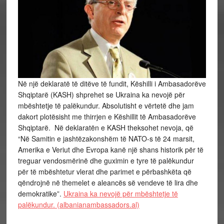
Në një deklaratë të ditëve të fundit, Këshilli i Ambasadorëve
Shqiptarë (KASH) shprehet se Ukraina ka nevojë për
mbështetje të palëkundur. Absolutisht e vërtetë dhe jam
dakort plotësisht me thirrjen e Këshillit të Ambasadorëve
Shqiptarë. Në deklaratën e KASH theksohet nevoja, që
“Në Samitin e jashtëzakonshëm të NATO-s të 24 marsit,
Amerika e Veriut dhe Evropa kanë një shans historik për të
treguar vendosmërinë dhe guximin e tyre të palëkundur
për të mbështetur vlerat dhe parimet e përbashkëta që
qëndrojnë në themelet e aleancës së vendeve të lira dhe
demokratike”.
Ukraina ka nevojë për mbështetje të
palëkundur. (albanianambassadors.al)