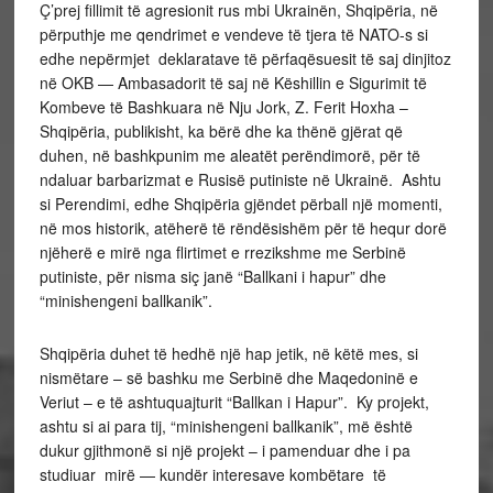
Ç’prej fillimit të agresionit rus mbi Ukrainën, Shqipëria, në
përputhje me qendrimet e vendeve të tjera të NATO-s si
edhe nepërmjet deklaratave të përfaqësuesit të saj dinjitoz
në OKB — Ambasadorit të saj në Këshillin e Sigurimit të
Kombeve të Bashkuara në Nju Jork, Z. Ferit Hoxha –
Shqipëria, publikisht, ka bërë dhe ka thënë gjërat që
duhen, në bashkpunim me aleatët perëndimorë, për të
ndaluar barbarizmat e Rusisë putiniste në Ukrainë. Ashtu
si Perendimi, edhe Shqipëria gjëndet përball një momenti,
në mos historik, atëherë të rëndësishëm për të hequr dorë
njëherë e mirë nga flirtimet e rrezikshme me Serbinë
putiniste, për nisma siç janë “Ballkani i hapur” dhe
“minishengeni ballkanik”.
Shqipëria duhet të hedhë një hap jetik, në këtë mes, si
nismëtare – së bashku me Serbinë dhe Maqedoninë e
Veriut – e të ashtuquajturit “Ballkan i Hapur”. Ky projekt,
ashtu si ai para tij, “minishengeni ballkanik”, më është
dukur gjithmonë si një projekt – i pamenduar dhe i pa
studiuar mirë — kundër interesave kombëtare të