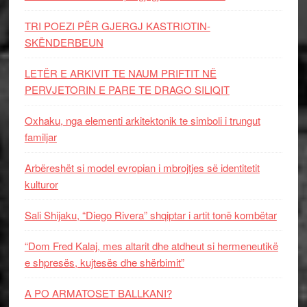
TRI POEZI PËR GJERGJ KASTRIOTIN-
SKËNDERBEUN
LETËR E ARKIVIT TE NAUM PRIFTIT NË
PERVJETORIN E PARE TE DRAGO SILIQIT
Oxhaku, nga elementi arkitektonik te simboli i trungut
familjar
Arbëreshët si model evropian i mbrojtjes së identitetit
kulturor
Sali Shijaku, “Diego Rivera” shqiptar i artit tonë kombëtar
“Dom Fred Kalaj, mes altarit dhe atdheut si hermeneutikë
e shpresës, kujtesës dhe shërbimit”
A PO ARMATOSET BALLKANI?