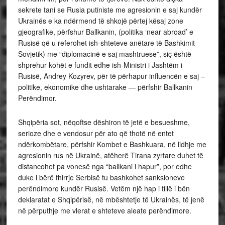
sekrete tani se Rusia putiniste me agresionin e saj kundër
Ukrainës e ka ndërmend të shkojë përtej kësaj zone
gjeografike, përfshur Ballkanin, (politika ‘near abroad’ e
Rusisë që u referohet ish-shteteve anëtare të Bashkimit
Sovjetik) me “diplomacinë e saj mashtruese”, siç është
shprehur kohët e fundit edhe ish-Ministri i Jashtëm i
Rusisë, Andrey Kozyrev, për të përhapur influencën e saj –
politike, ekonomike dhe ushtarake — përfshir Ballkanin
Perëndimor.
Shqipëria sot, nëqoftse dëshiron të jetë e besueshme,
serioze dhe e vendosur për ato që thotë në entet
ndërkombëtare, përfshir Kombet e Bashkuara, në lidhje me
agresionin rus në Ukrainë, atëherë Tirana zyrtare duhet të
distancohet pa vonesë nga “ballkani i hapur”, por edhe
duke i bërë thirrje Serbisë tu bashkohet sanksioneve
perëndimore kundër Rusisë. Vetëm një hap i tillë i bën
deklaratat e Shqipërisë, në mbështetje të Ukrainës, të jenë
në përputhje me vlerat e shteteve aleate perëndimore.