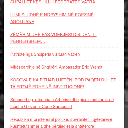
SHPALLET KËSHILLI I FEDERATËS VATRA
LUMI SI UDHË E NDRYSHIM NË POEZINË
AGOLLIANE
ZËMËRIM DHE PAS VDEKJES! DISIDENTI I
PËRHERSHËM…
Patriotë nga Shqipëria vizituan Vatrën
Mirëseardhje në Shqipëri, Ambasador Eric Wendt
KOSOVA E KA FITUAR LUFTËN, POR PAQEN DUHET
TA FITOJË EDHE NË INSTITUCIONE!
Scanderbeg, mburoja e Arbërisë dhe gjeniu ushtarak në
faqet e Giovanni Carlo Saraceni-t
Republika mbi interesat politike: sovraniteti i qytetarëve,
kushtetutshmëria dhe përgjegjësia shtetërore