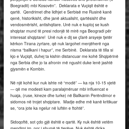
Boegradit) mbi Kosovën”. Deklarata e Vuçiqit është e
qartë. Qendrimet dhe lidhjet e Serbisë me Rusinë kanë
qenë, historikisht, dhe janë aktualisht, qartësisht dhe
vendosmërisht, antishqitare. Unë nuk e kuptoj se kush
shqiptar mund të presi ndonjë të mirë nga Beogradi për
interesat shqiptare! Unë nuk e dij se çfarë arsyeje tjetër
kërkon Tirana zyrtare, që nuk largohet menjëherë nga
nisma “ballkani i hapur”, me Serbinë. Deklarata të tilla si
kjo e Vuçiqit, duhej ta kishin distancuar me kohë Shqipërinë
nga Serbia dhe jo ta afronin më ngusht duke lenë jashtë
gjysmën e Kombin.
Në një kohë kur nuk ishte në “modë” — ka nja 10-15 vjetë
— që me modesti kam paralajmëruar mbi influencat e
huaja, (ruse, kineze dhe turke) në Ballkanin Perëndimor e
sidomos në trojet shqiptare. Madje edhe më kanë kritikuar
se, “ora jote ka ngelur në luftën e ftohtë”.
Sidoqoftë, sot çdo gjë është e qartë. Ky nuk është vetëm
mendimi im, por i shumë të tjerëve. Nuk është diçka