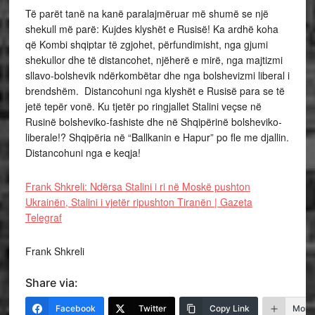
Të parët tanë na kanë paralajmëruar më shumë se një
shekull më parë: Kujdes klyshët e Rusisë! Ka ardhë koha
që Kombi shqiptar të zgjohet, përfundimisht, nga gjumi
shekullor dhe të distancohet, njëherë e mirë, nga majtizmi
sllavo-bolshevik ndërkombëtar dhe nga bolshevizmi liberal i
brendshëm. Distancohuni nga klyshët e Rusisë para se të
jetë tepër vonë. Ku tjetër po ringjallet Stalini veçse në
Rusinë bolsheviko-fashiste dhe në Shqipërinë bolsheviko-
liberale!? Shqipëria në “Ballkanin e Hapur” po fle me djallin.
Distancohuni nga e keqja!
Frank Shkreli: Ndërsa Stalini i ri në Moskë pushton
Ukrainën, Stalini i vjetër ripushton Tiranën | Gazeta
Telegraf
Frank Shkreli
Share via:
Facebook
Twitter
Copy Link
More