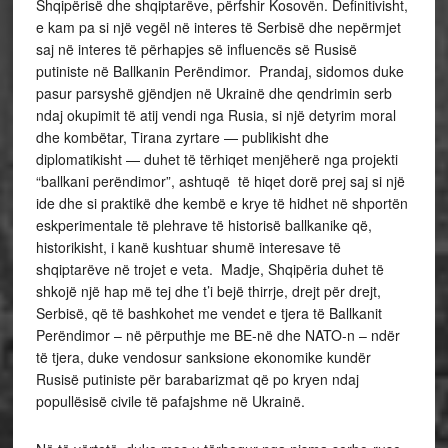
Shqipërisë dhe shqiptarëve, përfshir Kosovën. Definitivisht,
e kam pa si një vegël në interes të Serbisë dhe nepërmjet
saj në interes të përhapjes së influencës së Rusisë
putiniste në Ballkanin Perëndimor. Prandaj, sidomos duke
pasur parsyshë gjëndjen në Ukrainë dhe qendrimin serb
ndaj okupimit të atij vendi nga Rusia, si një detyrim moral
dhe kombëtar, Tirana zyrtare — publikisht dhe
diplomatikisht — duhet të tërhiqet menjëherë nga projekti
“ballkani perëndimor”, ashtuqë të hiqet dorë prej saj si një
ide dhe si praktikë dhe kembë e krye të hidhet në shportën
eskperimentale të plehrave të historisë ballkanike që,
historikisht, i kanë kushtuar shumë interesave të
shqiptarëve në trojet e veta. Madje, Shqipëria duhet të
shkojë një hap më tej dhe t’i bejë thirrje, drejt për drejt,
Serbisë, që të bashkohet me vendet e tjera të Ballkanit
Perëndimor – në përputhje me BE-në dhe NATO-n – ndër
të tjera, duke vendosur sanksione ekonomike kundër
Rusisë putiniste për barabarizmat që po kryen ndaj
popullësisë civile të pafajshme në Ukrainë.