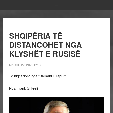
SHQIPËRIA TË
DISTANCOHET NGA
KLYSHËT E RUSISË
MARCH 22, 2022
BY
S P
Të hiqet dorë nga “Ballkani i Hapur”
Nga Frank Shkreli