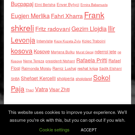
Buçpapaj
Enver Bytyci
Elmi Berisha
Ermira Babamusta
Frank
Eugjen Merlika
Fahri Xharra
shkreli
Ilir
Gezim Llojdia
Fritz radovani
Levonja
Interviste
Kolec Traboini
Keze Kozeta Zylo
kosova
Kosove
nderroi jete
Marjana Bulku
ne
Murat Gecaj
Rafaela Prifti
Rafael
Nene Tereza
Kosove
presidenti Nishani
Floqi
Raimonda Moisiu
Ramiz Lushaj
reshat kripa
Sadik Elshani
Sokol
Shefqet Kercelli
shqiperia
shqiptaret
SHBA
Paja
Vatra
Visar Zhiti
Thaci
This website uses cookies to improve your experience. We'll
assume you're ok with this, but you can opt-out if you wish.
Cookie settings
Log in
ACCEPT