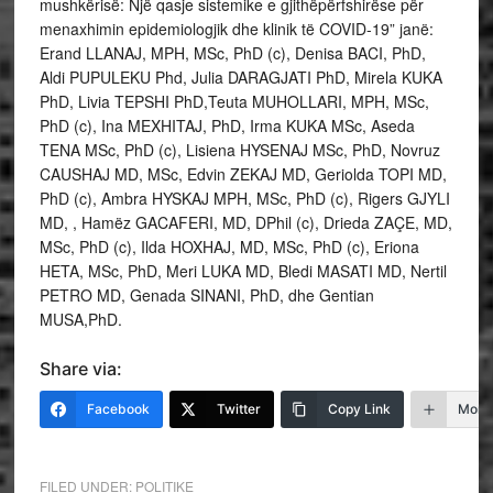
mushkërisë: Një qasje sistemike e gjithëpërfshirëse për
menaxhimin epidemiologjik dhe klinik të COVID-19” janë:
Erand LLANAJ, MPH, MSc, PhD (c), Denisa BACI, PhD,
Aldi PUPULEKU Phd, Julia DARAGJATI PhD, Mirela KUKA
PhD, Livia TEPSHI PhD,Teuta MUHOLLARI, MPH, MSc,
PhD (c), Ina MEXHITAJ, PhD, Irma KUKA MSc, Aseda
TENA MSc, PhD (c), Lisiena HYSENAJ MSc, PhD, Novruz
CAUSHAJ MD, MSc, Edvin ZEKAJ MD, Geriolda TOPI MD,
PhD (c), Ambra HYSKAJ MPH, MSc, PhD (c), Rigers GJYLI
MD, , Hamëz GACAFERI, MD, DPhil (c), Drieda ZAÇE, MD,
MSc, PhD (c), Ilda HOXHAJ, MD, MSc, PhD (c), Eriona
HETA, MSc, PhD, Meri LUKA MD, Bledi MASATI MD, Nertil
PETRO MD, Genada SINANI, PhD, dhe Gentian
MUSA,PhD.
Share via:
Facebook
Twitter
Copy Link
More
FILED UNDER:
POLITIKE