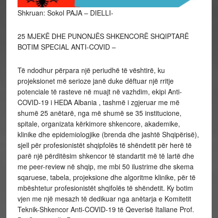
Shkruan: Sokol PAJA – DIELLI-
25 MJEKË DHE PUNONJËS SHKENCORË SHQIPTARË
BOTIM SPECIAL ANTI-COVID –
Të ndodhur përpara një periudhë të vështirë, ku
projeksionet më serioze janë duke dëftuar një rritje
potenciale të rasteve në muajt në vazhdim, ekipi Anti-
COVID-19 i HEDA Albania , tashmë i zgjeruar me më
shumë 25 anëtarë, nga më shumë se 35 institucione,
spitale, organizata kërkimore shkencore, akademike,
klinike dhe epidemiologjike (brenda dhe jashtë Shqipërisë),
sjell për profesionistët shqipfolës të shëndetit për herë të
parë një përditësim shkencor të standartit më të lartë dhe
me peer-review në shqip, me mbi 50 ilustrime dhe skema
sqaruese, tabela, projeksione dhe algoritme klinike, për të
mbështetur profesionistët shqifolës të shëndetit. Ky botim
vjen me një mesazh të dedikuar nga anëtarja e Komitetit
Teknik-Shkencor Anti-COVID-19 të Qeverisë Italiane Prof.