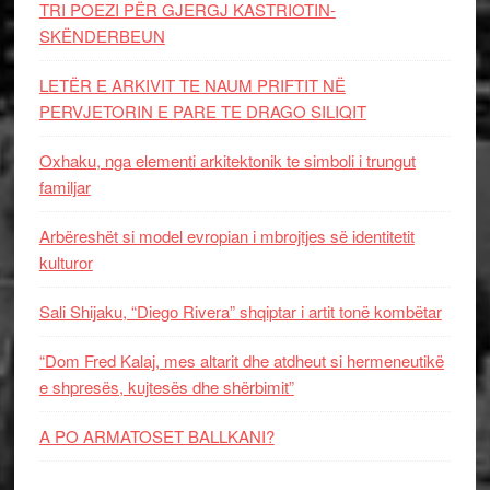
TRI POEZI PËR GJERGJ KASTRIOTIN-
SKËNDERBEUN
LETËR E ARKIVIT TE NAUM PRIFTIT NË
PERVJETORIN E PARE TE DRAGO SILIQIT
Oxhaku, nga elementi arkitektonik te simboli i trungut
familjar
Arbëreshët si model evropian i mbrojtjes së identitetit
kulturor
Sali Shijaku, “Diego Rivera” shqiptar i artit tonë kombëtar
“Dom Fred Kalaj, mes altarit dhe atdheut si hermeneutikë
e shpresës, kujtesës dhe shërbimit”
A PO ARMATOSET BALLKANI?