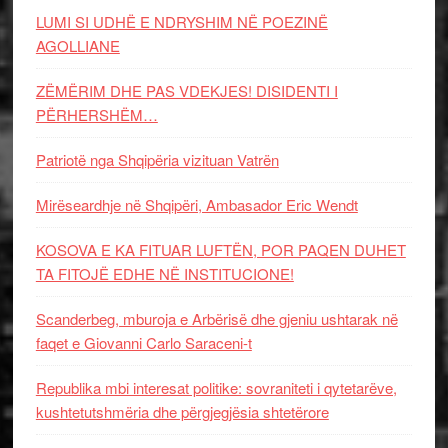
LUMI SI UDHË E NDRYSHIM NË POEZINË
AGOLLIANE
ZËMËRIM DHE PAS VDEKJES! DISIDENTI I
PËRHERSHËM…
Patriotë nga Shqipëria vizituan Vatrën
Mirëseardhje në Shqipëri, Ambasador Eric Wendt
KOSOVA E KA FITUAR LUFTËN, POR PAQEN DUHET
TA FITOJË EDHE NË INSTITUCIONE!
Scanderbeg, mburoja e Arbërisë dhe gjeniu ushtarak në
faqet e Giovanni Carlo Saraceni-t
Republika mbi interesat politike: sovraniteti i qytetarëve,
kushtetutshmëria dhe përgjegjësia shtetërore