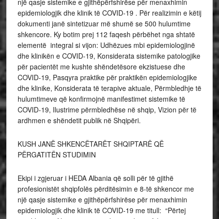
një qasje sistemike e gjithëpërfshirëse për menaxhimin
epidemiologjik dhe klinik të COVID-19 . Për realizimin e këtij
dokumenti janë sintetizuar më shumë se 500 hulumtime
shkencore. Ky botim prej 112 faqesh përbëhet nga shtatë
elementë integral si vijon: Udhëzues mbi epidemiologjinë
dhe klinikën e COVID-19, Konsiderata sistemike patologjike
për pacientët me kushte shëndetësore ekzistuese dhe
COVID-19, Pasqyra praktike për praktikën epidemiologjike
dhe klinike, Konsiderata të terapive aktuale, Përmbledhje të
hulumtimeve që konfirmojnë manifestimet sistemike të
COVID-19, Ilustrime përmbledhëse në shqip, Vizion për të
ardhmen e shëndetit publik në Shqipëri.
KUSH JANË SHKENCËTARËT SHQIPTARË QË
PËRGATITËN STUDIMIN
Ekipi i zgjeruar i HEDA Albania që solli për të gjithë
profesionistët shqipfolës përditësimin e 8-të shkencor me
një qasje sistemike e gjithëpërfshirëse për menaxhimin
epidemiologjik dhe klinik të COVID-19 me titull: “Përtej