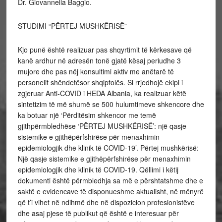
Dr. Giovannella Baggio.
STUDIMI “PËRTEJ MUSHKËRISË”
Kjo punë është realizuar pas shqyrtimit të kërkesave që
kanë ardhur në adresën tonë gjatë kësaj periudhe 3
mujore dhe pas nëj konsultimi aktiv me anëtarë të
personelit shëndetësor shqipfolës. Si rrjedhojë ekipi i
zgjeruar Anti-COVID i HEDA Albania, ka realizuar këtë
sintetizim të më shumë se 500 hulumtimeve shkencore dhe
ka botuar një ‘Përditësim shkencor me temë
gjithpërmbledhëse ‘PËRTEJ MUSHKËRISË’: një qasje
sistemike e gjithëpërfshirëse për menaxhimin
epidemiologjik dhe klinik të COVID-19’. Përtej mushkërisë:
Një qasje sistemike e gjithëpërfshirëse për menaxhimin
epidemiologjik dhe klinik të COVID-19. Qëllimi i këtij
dokumenti është përmbledhja sa më e përshtatshme dhe e
saktë e evidencave të disponueshme aktualisht, në mënyrë
që t’i vihet në ndihmë dhe në dispozicion profesionistëve
dhe asaj pjese të publikut që është e interesuar për