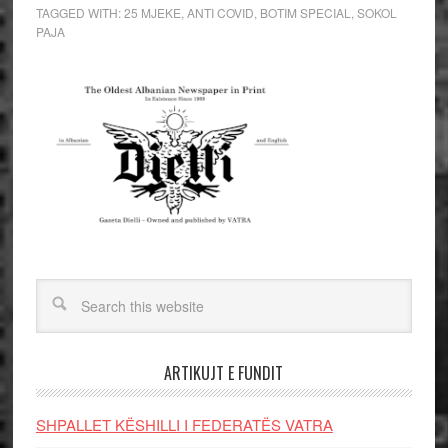
TAGGED WITH:
25 MJEKE
,
ANTI COVID
,
BOTIM SPECIAL
,
SOKOL
PAJA
ARTIKUJT E FUNDIT
SHPALLET KËSHILLI I FEDERATËS VATRA