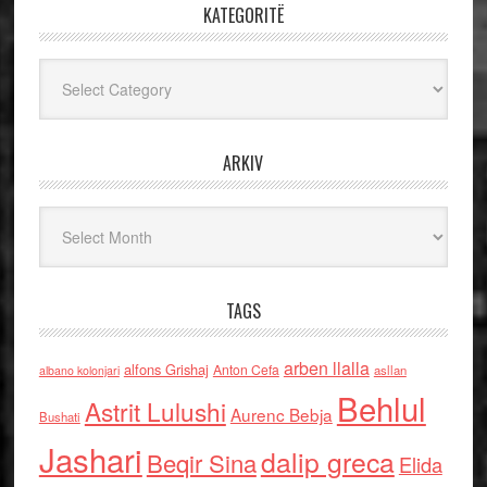
KATEGORITË
Kategoritë
ARKIV
Arkiv
TAGS
arben llalla
alfons Grishaj
Anton Cefa
asllan
albano kolonjari
Behlul
Astrit Lulushi
Aurenc Bebja
Bushati
Jashari
dalip greca
Beqir Sina
Elida