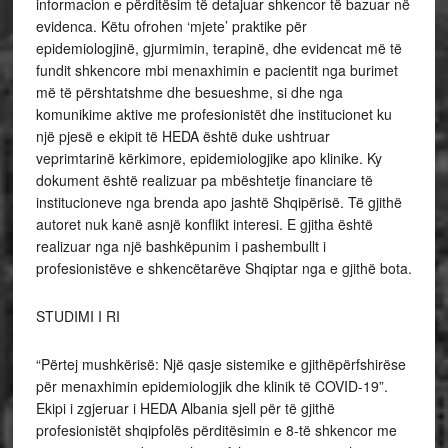
informacion e përditësim të detajuar shkencor të bazuar në
evidenca. Këtu ofrohen ‘mjete’ praktike për
epidemiologjinë, gjurmimin, terapinë, dhe evidencat më të
fundit shkencore mbi menaxhimin e pacientit nga burimet
më të përshtatshme dhe besueshme, si dhe nga
komunikime aktive me profesionistët dhe institucionet ku
një pjesë e ekipit të HEDA është duke ushtruar
veprimtarinë kërkimore, epidemiologjike apo klinike. Ky
dokument është realizuar pa mbështetje financiare të
institucioneve nga brenda apo jashtë Shqipërisë. Të gjithë
autoret nuk kanë asnjë konflikt interesi. E gjitha është
realizuar nga një bashkëpunim i pashembullt i
profesionistëve e shkencëtarëve Shqiptar nga e gjithë bota.
STUDIMI I RI
“Përtej mushkërisë: Një qasje sistemike e gjithëpërfshirëse
për menaxhimin epidemiologjik dhe klinik të COVID-19”.
Ekipi i zgjeruar i HEDA Albania sjell për të gjithë
profesionistët shqipfolës përditësimin e 8-të shkencor me