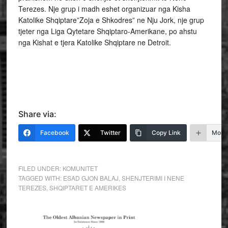
Terezes. Nje grup i madh eshet organizuar nga Kisha
Katolike Shqiptare”Zoja e Shkodres” ne Nju Jork, nje grup
tjeter nga Liga Qytetare Shqiptaro-Amerikane, po ahstu
nga Kishat e tjera Katolike Shqiptare ne Detroit.
Share via:
Facebook
Twitter
Copy Link
More
FILED UNDER:
KOMUNITET
TAGGED WITH:
ESAD GJON BALAJ
,
SHENJTERIMI I NENE
TEREZES
,
SHQIPTARET E AMERIKES