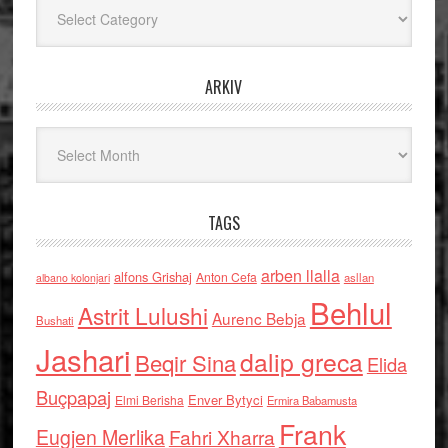
Kategoritë
ARKIV
Arkiv
TAGS
arben llalla
alfons Grishaj
Anton Cefa
asllan
albano kolonjari
Behlul
Astrit Lulushi
Aurenc Bebja
Bushati
Jashari
dalip greca
Beqir Sina
Elida
Buçpapaj
Enver Bytyci
Elmi Berisha
Ermira Babamusta
Frank
Eugjen Merlika
Fahri Xharra