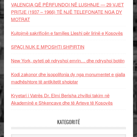
VALENCIA QË PËRFUNDOI NË LUSHNJE — 29 VJET
PRITJE (1937 – 1966) TË NJË TELEFONATE NGA DY
MOTRAT
Kujtojmë sakrificën e familjes Lleshi për lirinë e Kosovës
SPAÇI NUK E MPOSHTI SHPIRTIN
New York, qyteti që ndryshoi emrin… dhe ndryshoi botën
Kodi zakonor dhe isopolifonia dy nga monumentet e gjalla
madhështore të antikitetit shqiptar
Kryetari i Vatrës Dr. Elmi Berisha zhvilloi takim në
Akademinë e Shkencave dhe të Arteve të Kosovës
KATEGORITË