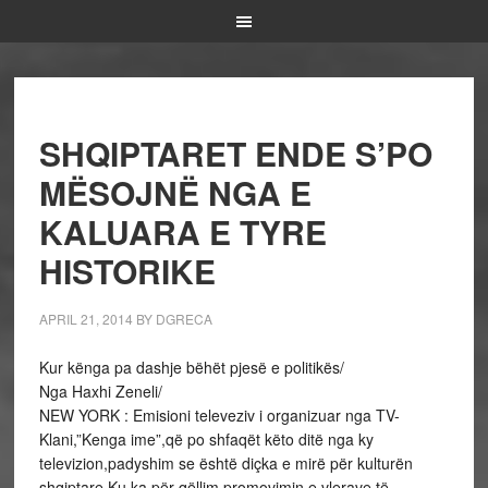
SHQIPTARET ENDE S’PO
MËSOJNË NGA E
KALUARA E TYRE
HISTORIKE
APRIL 21, 2014
BY
DGRECA
Kur kënga pa dashje bëhët pjesë e politikës/
Nga Haxhi Zeneli/
NEW YORK : Emisioni televeziv i organizuar nga TV-
Klani,”Kenga ime”,që po shfaqët këto ditë nga ky
televizion,padyshim se është diçka e mirë për kulturën
shqiptare.Ku ka për qëllim promovimin e vlerave të