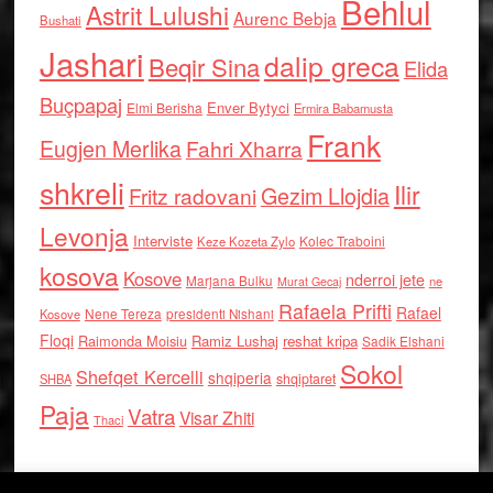
Behlul
Astrit Lulushi
Aurenc Bebja
Bushati
Jashari
dalip greca
Beqir Sina
Elida
Buçpapaj
Enver Bytyci
Elmi Berisha
Ermira Babamusta
Frank
Eugjen Merlika
Fahri Xharra
shkreli
Ilir
Gezim Llojdia
Fritz radovani
Levonja
Interviste
Kolec Traboini
Keze Kozeta Zylo
kosova
Kosove
nderroi jete
Marjana Bulku
ne
Murat Gecaj
Rafaela Prifti
Rafael
Nene Tereza
Kosove
presidenti Nishani
Floqi
Raimonda Moisiu
Ramiz Lushaj
reshat kripa
Sadik Elshani
Sokol
Shefqet Kercelli
shqiperia
shqiptaret
SHBA
Paja
Vatra
Visar Zhiti
Thaci