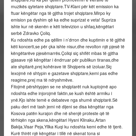
muzikës qytetare shqiptare.TV-Klani për kët emission ka
ftuar këngëtar nga të gjitha trojet shqiptare.Mirpo ky
emision pa dyshim që ka edhe suprizat e veta! Supriza
ishte kur në skenën e këti televizion u shfaq,këngëtari
serbë Zdravko Çoliq.
Ku ndoshta edhe pa qëllim i n’drron dhe kuptimin e të gjithë
këti koncerti,se për çka ishte nisur,dhe revolton një pjesë të
këngëtarëve pjesëmarrës.Çoliqi siç shifët mbas të gjitha
gjasave një këngëtar i ëndrruar për publikun tiranas,dhe
ate shpitarë,prej kohërave të Shqiperis së izoluar.Siç
lexojmë në shtypin e gazetave shqiptare,kemi pas edhe
reagime,prej ma të ndryshmëve.
Fitojmë përshtypjen se ne shqiptarët nuk kuptojmë apo
ndoshta edhe injorojmë faktin,se kush është armiku i
ynë.Kjo ishte temë e debateve nga shumë shqiptarë.Së
paku deri më tash jemi në dijeni se disa këngëtar nga
Kosova patën kurajon dhe në shenjë proteste që të
tërhiqën nga skena,këngëtari Hysni Klinaku,Artan
Bakija,Visar Peja,Yllka Kuqi ku ndoshta kemi edhe të tjerë.
Kurë thirët një këngëtar i tillë në skenat tona si