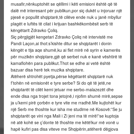
musafir,nënkuptohët se qëllimi i këti emisioni është që të
dalë më interesant për publikun,por siç dukët u injoruar një
pjesë e popullit shqiptarë,të cilëve ende nuk u janë mbyllur
plagët e luftës të cilat i krijuan bashkëkombësit serb të
këngëtarit Zdravko Çoliq.
Siç përgjigjët kengetari Zdravko Çoliq në intervistë me
Pandi Laçon,ai thot:s’kishte ditur se shqiptarët i donin
këngët e tija aqe shumë,ku ai flet mirë në syrin e kamerës
për muzikën shqiptare,gjë që serbet nuk e kanë vështirë të
kamaflohën para publikut.Thot se edhe ai vetë është
bazuar disa herë tek muzika shqiptare.
Atëherë shtrohët pyetja,përse këgëtarët shqiptarë nuk
f’tohën në emisionët e tyre serbe? Si do që të jetë,ne
shqiptarët të cilët kemi jetuar me serbo-malazezët dhe
ende disa nga trojet tona jetojnë,i njofim shumë mirë,sepse
ja u’kemi pirë çorbën e tyre vite me rradhë.Me kujtohët kur
një Serb me thoshte kur isha me studime në Kosovë:”Se ju
shqiptarët qe vini nga Mali i Zi jeni ma të mirë!”se kuptoja
në atë kohë se ç’donte të thoshte me këtë!kur më vonë u
hapë kufiri pas disa viteve me Shqipërin,atëherë dëgjova