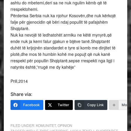
ashtu do mbetemi,deri sa ne nuk ngulim këmb që të
rrespektohemi.
Përderisa Serbia nuk ka njohur Kosovën,dhe nuk kërkojë
falje për gjenocidin që bëri ndaj popullit të pafajshëm
Shqiptarë.
Nuk ka nevojë të ledhatohët armiku ne këtë mynyrë,që
ende nuk ja kemi falur gjakun e bijëve tanë.Shqiptarët
duhët të krijojnën standardet e tyre si komb me dinjitet të
plotë,dhe mos të humbin kohë me popujt që nuk kanë
rrespekt për popullin Shqiptarë,sepse rrespekti nga ligji i
natyrës është,”rrugë me dy kahëje”
Prill,2014
Share via:
Facebook
Twitter
Copy Link
More
FILED UNDER:
KOMUNITET
,
OPINION
TAGGED WITH:
E TYRE HISTORIKE
,
HAXHI ZENELI
,
SHQIPTARET