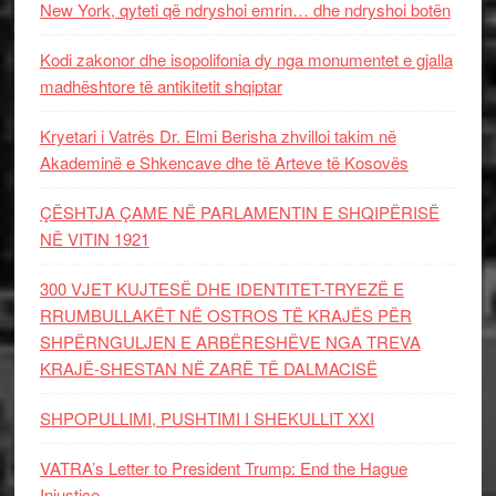
New York, qyteti që ndryshoi emrin… dhe ndryshoi botën
Kodi zakonor dhe isopolifonia dy nga monumentet e gjalla
madhështore të antikitetit shqiptar
Kryetari i Vatrës Dr. Elmi Berisha zhvilloi takim në
Akademinë e Shkencave dhe të Arteve të Kosovës
ÇËSHTJA ÇAME NË PARLAMENTIN E SHQIPËRISË
NË VITIN 1921
300 VJET KUJTESË DHE IDENTITET-TRYEZË E
RRUMBULLAKËT NË OSTROS TË KRAJËS PËR
SHPËRNGULJEN E ARBËRESHËVE NGA TREVA
KRAJË-SHESTAN NË ZARË TË DALMACISË
SHPOPULLIMI, PUSHTIMI I SHEKULLIT XXI
VATRA’s Letter to President Trump: End the Hague
Injustice