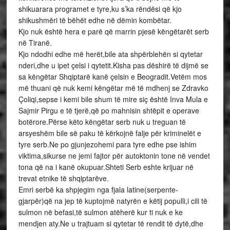
shikuarara programet e tyre,ku s’ka rëndësi që kjo
shikushmëri të bëhët edhe në dëmin kombëtar.
Kjo nuk është hera e parë që marrin pjesë këngëtarët serb
në Tiranë.
Kjo ndodhi edhe më herët,bile ata shpërblehën si qytetar
nderi,dhe u ipet çelsi i qytetit.Kisha pas dëshirë të dijmë se
sa këngëtar Shqiptarë kanë çelsin e Beogradit.Vetëm mos
më thuani që nuk kemi këngëtar më të mdhenj se Zdravko
Çoliqi,sepse i kemi bile shum të mire siç është Inva Mula e
Sajmir Pirgu e të tjerë,që po mahnisin shtëpit e operave
botërore.Përse këto këngëtar serb nuk u treguan të
arsyeshëm bile së paku të kërkojnë falje për kriminelët e
tyre serb.Ne po gjunjezohemi para tyre edhe pse ishim
viktima,sikurse ne jemi fajtor për autoktonin tone në vendet
tona që na i kanë okupuar.Shteti Serb eshte krijuar në
trevat etnike të shqiptarëve.
Emri serbë ka shpjegim nga fjala latine(serpente-
gjarpër)që na jep të kuptojmë natyrën e këtij populli,i cili të
sulmon në befasi,të sulmon atëherë kur ti nuk e ke
mendjen aty.Ne u trajtuam si qytetar të rendit të dytë,dhe