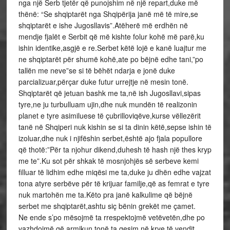
nga një Serb tjetër që punojshim në një repart,duke më
thënë: “Se shqiptarët nga Shqipërija janë më të mire,se
shqiptarët e ishe Jugosllavis”.Atëherë më erdhën në
mendje fjalët e Serbit që më kishte folur kohë më parë,ku
ishin identike,asgjë e re.Serbet këtë lojë e kanë luajtur me
ne shqiptarët për shumë kohë,ate po bëjnë edhe tani,”po
tallën me neve”se si të bëhët ndarja e jonë duke
parcializuar,përçar duke futur urrejtje në mesin tonë.
Shqiptarët që jetuan bashk me ta,në ish Jugosllavi,sipas
tyre,ne ju turbulluam ujin,dhe nuk mundën të realizonin
planet e tyre asimiluese të çubrilloviqëve,kurse vëllezërit
tanë në Shqiperi nuk kishin se si ta dinin këtë,sepse ishin të
izoluar,dhe nuk i njifëshin serbet,është ajo fjala popullore
që thotë:”Për ta njohur dikend,duhesh të hash një thes kryp
me te”.Ku sot për shkak të mosnjohjës së serbeve kemi
filluar të lidhim edhe miqësi me ta,duke ju dhën edhe vajzat
tona atyre serbëve për të krijuar familje,që as femrat e tyre
nuk martohën me ta.Këto pra janë kalkulime që bëjnë
serbet me shqiptarët,ashtu siç bënin grekët me çamet.
Ne ende s’po mësojmë ta rrespektojmë vetëvetën,dhe po
vazhdojmë që armikun tonë ta qesim në krye të vendit.