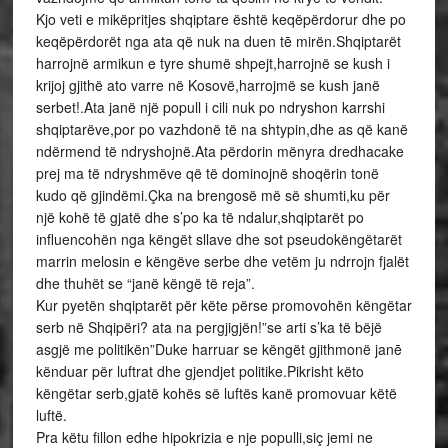
Kjo veti e mikëpritjes shqiptare është keqëpërdorur dhe po
keqëpërdorët nga ata që nuk na duen tē mirën.Shqiptarët
harrojnë armikun e tyre shumë shpejt,harrojnë se kush i
krijoj gjithë ato varre në Kosovë,harrojmë se kush janë
serbet!.Ata janë një popull i cili nuk po ndryshon karrshi
shqiptarëve,por po vazhdonë të na shtypin,dhe as që kanë
ndërmend të ndryshojnë.Ata përdorin mënyra dredhacake
prej ma të ndryshmëve që të dominojnë shoqërin tonë
kudo që gjindëmi.Çka na brengosë më së shumti,ku për
një kohë të gjatë dhe s’po ka të ndalur,shqiptarët po
influencohën nga këngët sllave dhe sot pseudokëngëtarët
marrin melosin e këngëve serbe dhe vetëm ju ndrrojn fjalët
dhe thuhët se “janë këngë të reja”.
Kur pyetën shqiptarët për këte përse promovohën këngëtar
serb në Shqipëri? ata na pergjigjën!”se arti s’ka të bëjë
asgjë me politikën”Duke harruar se këngët gjithmonë janē
kënduar për luftrat dhe gjendjet politike.Pikrisht këto
këngëtar serb,gjatë kohës së luftës kanë promovuar këtë
luftë.
Pra këtu fillon edhe hipokrizia e nje populli,siç jemi ne