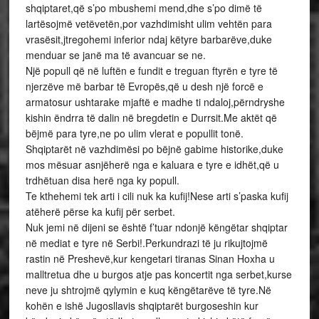
shqiptaret,që s’po mbushemi mend,dhe s’po dimë të
lartësojmë vetëvetën,por vazhdimisht ulim vehtën para
vrasësit,jtregohemi inferior ndaj këtyre barbarëve,duke
menduar se janë ma të avancuar se ne.
Një popull që në luftën e fundit e treguan ftyrën e tyre të
njerzëve më barbar të Evropës,që u desh një forcë e
armatosur ushtarake mjaftë e madhe ti ndaloj,përndryshe
kishin ëndrra të dalin në bregdetin e Durrsit.Me aktët që
bëjmë para tyre,ne po ulim vlerat e popullit tonë.
Shqiptarët në vazhdimësi po bëjnë gabime historike,duke
mos mësuar asnjëherë nga e kaluara e tyre e idhët,që u
trdhëtuan disa herë nga ky popull.
Te kthehemi tek arti i cili nuk ka kufij!Nese arti s’paska kufij
atëherë përse ka kufij për serbet.
Nuk jemi në dijeni se është f’tuar ndonjë këngëtar shqiptar
në mediat e tyre në Serbi!.Perkundrazi të ju rikujtojmë
rastin në Preshevë,kur kengetari tiranas Sinan Hoxha u
malltretua dhe u burgos atje pas koncertit nga serbet,kurse
neve ju shtrojmë qylymin e kuq këngëtarëve të tyre.Në
kohën e ishë Jugosllavis shqiptarët burgoseshin kur