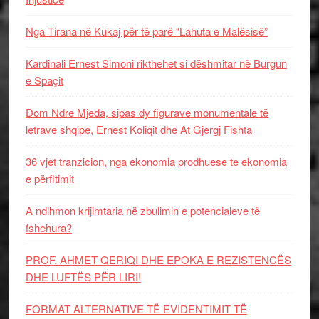
Nga Tirana në Kukaj për të parë “Lahuta e Malësisë”
Kardinali Ernest Simoni rikthehet si dëshmitar në Burgun
e Spaçit
Dom Ndre Mjeda, sipas dy figurave monumentale të
letrave shqipe, Ernest Koliqit dhe At Gjergj Fishta
36 vjet tranzicion, nga ekonomia prodhuese te ekonomia
e përfitimit
A ndihmon krijimtaria në zbulimin e potencialeve të
fshehura?
PROF. AHMET QERIQI DHE EPOKA E REZISTENCЁS
DHE LUFTЁS PЁR LIRI!
FORMAT ALTERNATIVE TË EVIDENTIMIT TË