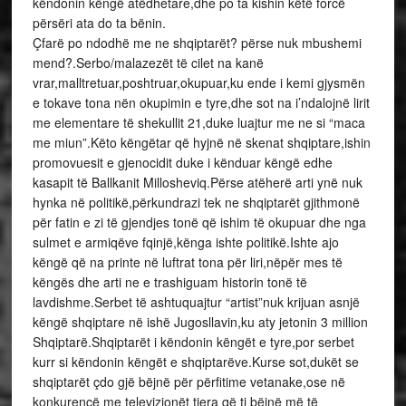
këndonin këngë atëdhetare,dhe po ta kishin këtë forcë
përsëri ata do ta bënin.
Çfarë po ndodhë me ne shqiptarët? përse nuk mbushemi
mend?.Serbo/malazezët të cilet na kanë
vrar,malltretuar,poshtruar,okupuar,ku ende i kemi gjysmën
e tokave tona nën okupimin e tyre,dhe sot na i’ndalojnë lirit
me elementare të shekullit 21,duke luajtur me ne si “maca
me miun”.Këto këngëtar që hyjnë në skenat shqiptare,ishin
promovuesit e gjenocidit duke i kënduar këngë edhe
kasapit të Ballkanit Millosheviq.Përse atëherë arti ynë nuk
hynka në politikë,përkundrazi tek ne shqiptarët gjithmonë
për fatin e zi të gjendjes tonë që ishim të okupuar dhe nga
sulmet e armiqëve fqinjë,kënga ishte politikë.Ishte ajo
këngë që na printe në luftrat tona për liri,nëpër mes të
këngës dhe arti ne e trashiguam historin tonë të
lavdishme.Serbet të ashtuquajtur “artist”nuk krijuan asnjë
këngë shqiptare në ishë Jugosllavin,ku aty jetonin 3 million
Shqiptarë.Shqiptarët i këndonin këngët e tyre,por serbet
kurr si këndonin këngët e shqiptarëve.Kurse sot,dukët se
shqiptarët çdo gjë bëjnë për përfitime vetanake,ose në
konkurencë me televizionët tjera që ti bëjnë më të