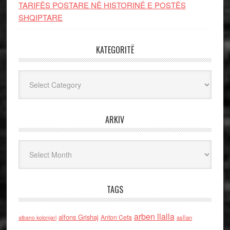
TARIFËS POSTARE NË HISTORINË E POSTËS
SHQIPTARE
KATEGORITË
Kategoritë
ARKIV
Arkiv
TAGS
arben llalla
alfons Grishaj
Anton Cefa
asllan
albano kolonjari