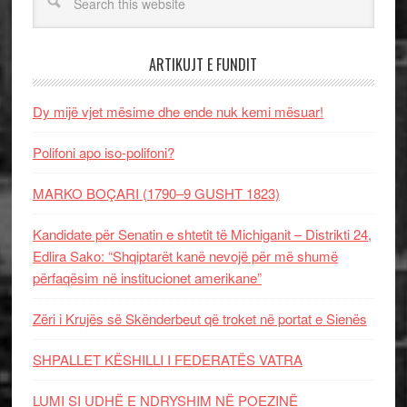
ARTIKUJT E FUNDIT
Dy mijë vjet mësime dhe ende nuk kemi mësuar!
Polifoni apo iso-polifoni?
MARKO BOÇARI (1790–9 GUSHT 1823)
Kandidate për Senatin e shtetit të Michiganit – Distrikti 24,
Edlira Sako: “Shqiptarët kanë nevojë për më shumë
përfaqësim në institucionet amerikane”
Zëri i Krujës së Skënderbeut që troket në portat e Sienës
SHPALLET KËSHILLI I FEDERATËS VATRA
LUMI SI UDHË E NDRYSHIM NË POEZINË