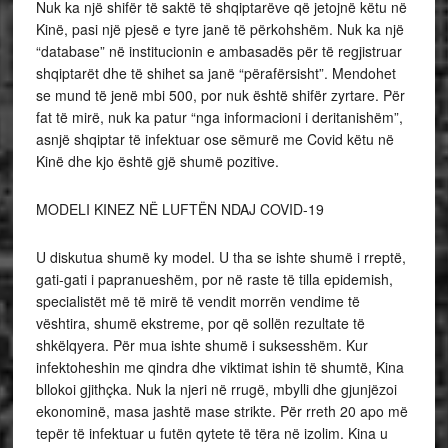
Nuk ka një shifër të saktë të shqiptarëve që jetojnë këtu në
Kinë, pasi një pjesë e tyre janë të përkohshëm. Nuk ka një
“database” në institucionin e ambasadës për të regjistruar
shqiptarët dhe të shihet sa janë “përafërsisht”. Mendohet
se mund të jenë mbi 500, por nuk është shifër zyrtare. Për
fat të mirë, nuk ka patur “nga informacioni i deritanishëm”,
asnjë shqiptar të infektuar ose sëmurë me Covid këtu në
Kinë dhe kjo është gjë shumë pozitive.
MODELI KINEZ NË LUFTËN NDAJ COVID-19
U diskutua shumë ky model. U tha se ishte shumë i rreptë,
gati-gati i papranueshëm, por në raste të tilla epidemish,
specialistët më të mirë të vendit morrën vendime të
vështira, shumë ekstreme, por që sollën rezultate të
shkëlqyera. Për mua ishte shumë i suksesshëm. Kur
infektoheshin me qindra dhe viktimat ishin të shumtë, Kina
bllokoi gjithçka. Nuk la njeri në rrugë, mbylli dhe gjunjëzoi
ekonominë, masa jashtë mase strikte. Për rreth 20 apo më
tepër të infektuar u futën qytete të tëra në izolim. Kina u