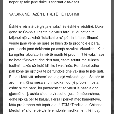
nëpër spitale janë duke u shëruar dita-ditës.
VAKSINA NË FAZËN E TRETË TË TESTIMIT
Është e vërtetë që gjetja e vaksinës është e vështirë. Duke
qenë se Covid-19 është një virus fare i ri, duhet që të
krijohet një vaksinë “totalisht e re” për ta luftuar. Shumë
vende janë vënë në garë se kush do ta prodhojë e para,
por thjesht janë deklarata pa asnjë rezultat. Aktualisht, Kina
ka ngritur laboratorin më të madh të prodhimit të vaksinave
në botë “Sinovac” dhe deri tani, është arritur me sukses
testimi i fazës së tretë klinike i vaksinës. Por duhet edhe
pak kohë që gjithçka të përfundojë dhe vaksina të jetë gati.
Fundi i këtij viti “mbase” do ta gjejë vaksinën gati. Sa për të
ardhmen, Kina mesa shoh nuk ka ndonjë problem. Jeta
është si më parë, ku pavarësisht se virusi la pasoja dhe
gjurmët e tij, ashtu si edhe viruset e tjera të mëparshme,
edhe kjo ka për të kaluar. Përsa i përket medikamenteve,
këtu preferohen më tepër ato të TCM “Traditional Chinese
Medicine” si dhe përzjerje e ndonje medikamenti të huaj,