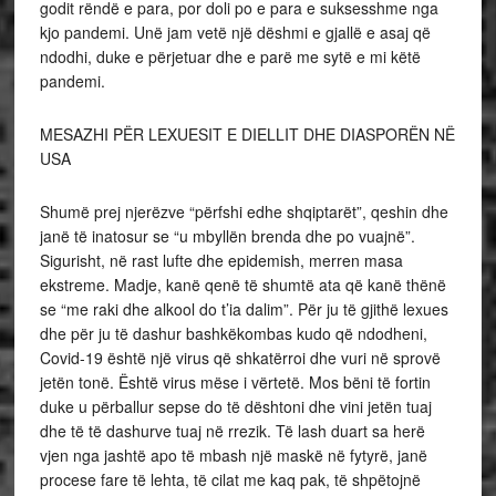
godit rëndë e para, por doli po e para e suksesshme nga
kjo pandemi. Unë jam vetë një dëshmi e gjallë e asaj që
ndodhi, duke e përjetuar dhe e parë me sytë e mi këtë
pandemi.
MESAZHI PËR LEXUESIT E DIELLIT DHE DIASPORËN NË
USA
Shumë prej njerëzve “përfshi edhe shqiptarët”, qeshin dhe
janë të inatosur se “u mbyllën brenda dhe po vuajnë”.
Sigurisht, në rast lufte dhe epidemish, merren masa
ekstreme. Madje, kanë qenë të shumtë ata që kanë thënë
se “me raki dhe alkool do t’ia dalim”. Për ju të gjithë lexues
dhe për ju të dashur bashkëkombas kudo që ndodheni,
Covid-19 është një virus që shkatërroi dhe vuri në sprovë
jetën tonë. Është virus mëse i vërtetë. Mos bëni të fortin
duke u përballur sepse do të dështoni dhe vini jetën tuaj
dhe të të dashurve tuaj në rrezik. Të lash duart sa herë
vjen nga jashtë apo të mbash një maskë në fytyrë, janë
procese fare të lehta, të cilat me kaq pak, të shpëtojnë