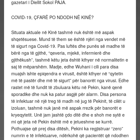
gazetari i Diellit Sokol PAJA.
COVID-19, ÇFARË PO NDODH NË KINË?
Situata aktuale në Kinë tashmë nuk është më aspak
shqetësuese. Mund të them se është njëri nga vendet më
të sigurt nga Covid-19. Pas luftës dhe punës së madhe të
bërë nga të gjithë, “qeveria, mjekë, infermierë dhe
gjithëkush”, tashmë këtu jeta është kthyer në normalitetin e
saj të mëparshëm. Madje, edhe Wuhani i cili para disa
muajsh ishte epiqendra e virusit, është kthyer në “qytetin
më të pastër dhe më të sigurt” për banorët nga virusi. Edhe
rastet më të fundit të zbuluara këtu në Pekin, kanë qenë
sporadike dhe nuk ka patur asgjë për alarm. Disa persona
të infektuar në një treg të madh në jug të Pekinit, të cilët u
izoluan, tashmë nuk janë më aspak rrezik për banorët e
kryeqytetit. Unë jam jashtë çdo ditë dhe e shoh me sytë e
mi që jeta në Pekin është më e jetueshme se kurrë.
Pothuajse që prej disa ditësh, Pekini ka regjistruar “zero”
numrin e të infektuarve, ndërkohë që pacientët që ndodhen