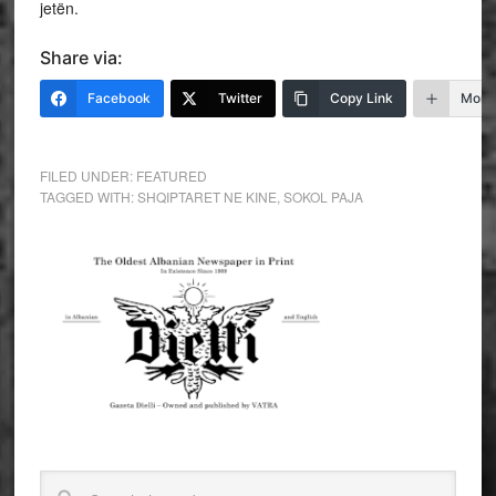
jetën.
Share via:
Facebook
Twitter
Copy Link
More
FILED UNDER:
FEATURED
TAGGED WITH:
SHQIPTARET NE KINE
,
SOKOL PAJA