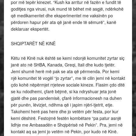
por më tepër kinezet. “Kush ka arritur në fazën e fundit të
goditjes nga virusi, nuk mund të bëhet më asgjë, ndërkohë
që medikamentet dhe eksperimentet me vaksinën po
përdoren hapur për ata që janë ende të sëmurë”, kanë
deklaruar ekspertët.
SHQIPTARËT NË KINË
Këtu në Kinë nuk është se kemi ndonjë komunitet zyrtar siç
janë ato në SHBA, Kanada, Greqi, Itali dhe kudo tjetër.
Jemi shumë herë më pak se ata që përmenda. Por kemi
një komunitet të vogël “jo zyrtar”, me të cilin jemi në kontakt
çdo kohë nëpërmjet rrjeteve sociale kineze. Flasim çdo ditë
se ku ndodhemi, çfarë bëjmë, si ka ndryshuar jeta jonë
gjatë dhe pas pandemisë, çfarë informacionesh na duhen
për punën, lëvizjet, ndihma që i japim njëri-tjetrit, etje.
Takohemi herë pas here dhe jo vetëm për festa, por kur
kemi dëshirë. Festojmë festën kombëtare “pa patur asnjë
lidhje me Ambasadën e Shqipërisë në Pekin”. Pra, jemi në
kontakt aq sa jemi jo vetëm në Pekin, por kudo në Kinë.