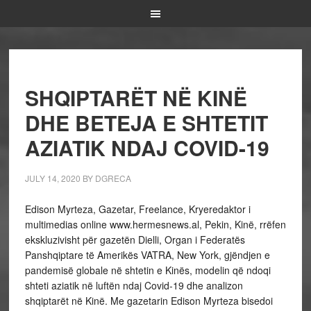
SHQIPTARËT NË KINË
DHE BETEJA E SHTETIT
AZIATIK NDAJ COVID-19
JULY 14, 2020
BY
DGRECA
Edison Myrteza, Gazetar, Freelance, Kryeredaktor i
multimedias online www.hermesnews.al, Pekin, Kinë, rrëfen
ekskluzivisht për gazetën Dielli, Organ i Federatës
Panshqiptare të Amerikës VATRA, New York, gjëndjen e
pandemisë globale në shtetin e Kinës, modelin që ndoqi
shteti aziatik në luftën ndaj Covid-19 dhe analizon
shqiptarët në Kinë. Me gazetarin Edison Myrteza bisedoi