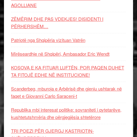
AGOLLIANE
ZËMËRIM DHE PAS VDEKJES! DISIDENTI I
PËRHERSHËM…
Patriotë nga Shqipëria vizituan Vatrën
Mirëseardhje në Shqipëri, Ambasador Eric Wendt
KOSOVA E KA FITUAR LUFTËN, POR PAQEN DUHET
TA FITOJË EDHE NË INSTITUCIONE!
Scanderbeg, mburoja e Arbërisë dhe gjeniu ushtarak në
faqet e Giovanni Carlo Saraceni-t
Republika mbi interesat politike: sovraniteti i qytetarëve,
kushtetutshmëria dhe përgjegjësia shtetërore
TRI POEZI PËR GJERGJ KASTRIOTIN-