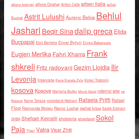
arben llalla
alfons Grishaj
Anton Cefa
asllan
albano kolonjari
Behlul
Astrit Lulushi
Aurenc Bebja
Bushati
Jashari
dalip greca
Beqir Sina
Elida
Buçpapaj
Enver Bytyci
Elmi Berisha
Ermira Babamusta
Frank
Eugjen Merlika
Fahri Xharra
shkreli
Ilir
Gezim Llojdia
Fritz radovani
Levonja
Interviste
Kolec Traboini
Keze Kozeta Zylo
kosova
Kosove
nderroi jete
Marjana Bulku
ne
Murat Gecaj
Rafaela Prifti
Rafael
Nene Tereza
Kosove
presidenti Nishani
Floqi
Raimonda Moisiu
Ramiz Lushaj
reshat kripa
Sadik Elshani
Sokol
Shefqet Kercelli
shqiperia
shqiptaret
SHBA
Paja
Vatra
Visar Zhiti
Thaci