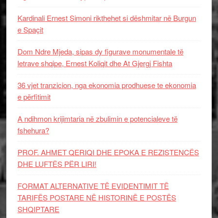
Kardinali Ernest Simoni rikthehet si dëshmitar në Burgun
e Spaçit
Dom Ndre Mjeda, sipas dy figurave monumentale të
letrave shqipe, Ernest Koliqit dhe At Gjergj Fishta
36 vjet tranzicion, nga ekonomia prodhuese te ekonomia
e përfitimit
A ndihmon krijimtaria në zbulimin e potencialeve të
fshehura?
PROF. AHMET QERIQI DHE EPOKA E REZISTENCЁS
DHE LUFTЁS PЁR LIRI!
FORMAT ALTERNATIVE TË EVIDENTIMIT TË
TARIFËS POSTARE NË HISTORINË E POSTËS
SHQIPTARE