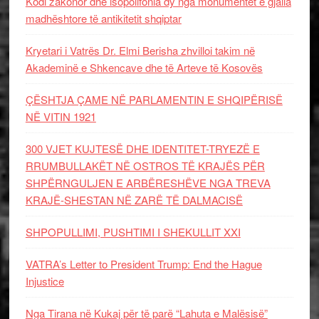
Kodi zakonor dhe isopolifonia dy nga monumentet e gjalla
madhështore të antikitetit shqiptar
Kryetari i Vatrës Dr. Elmi Berisha zhvilloi takim në
Akademinë e Shkencave dhe të Arteve të Kosovës
ÇËSHTJA ÇAME NË PARLAMENTIN E SHQIPËRISË
NË VITIN 1921
300 VJET KUJTESË DHE IDENTITET-TRYEZË E
RRUMBULLAKËT NË OSTROS TË KRAJËS PËR
SHPËRNGULJEN E ARBËRESHËVE NGA TREVA
KRAJË-SHESTAN NË ZARË TË DALMACISË
SHPOPULLIMI, PUSHTIMI I SHEKULLIT XXI
VATRA’s Letter to President Trump: End the Hague
Injustice
Nga Tirana në Kukaj për të parë “Lahuta e Malësisë”