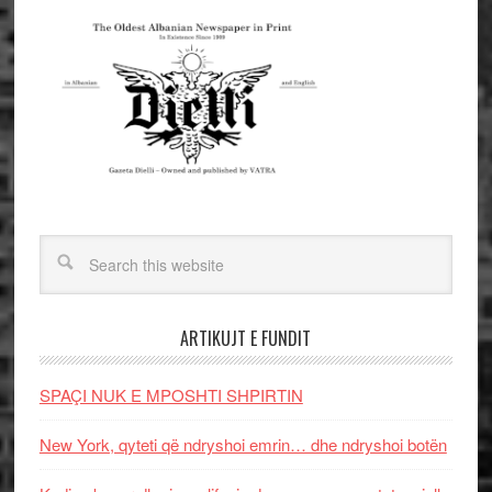
ARTIKUJT E FUNDIT
SPAÇI NUK E MPOSHTI SHPIRTIN
New York, qyteti që ndryshoi emrin… dhe ndryshoi botën