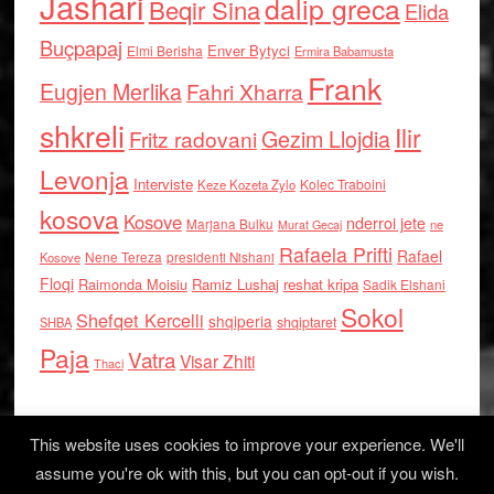
Jashari
dalip greca
Beqir Sina
Elida
Buçpapaj
Enver Bytyci
Elmi Berisha
Ermira Babamusta
Frank
Eugjen Merlika
Fahri Xharra
shkreli
Ilir
Gezim Llojdia
Fritz radovani
Levonja
Interviste
Kolec Traboini
Keze Kozeta Zylo
kosova
Kosove
nderroi jete
Marjana Bulku
ne
Murat Gecaj
Rafaela Prifti
Rafael
Nene Tereza
Kosove
presidenti Nishani
Floqi
Raimonda Moisiu
Ramiz Lushaj
reshat kripa
Sadik Elshani
Sokol
Shefqet Kercelli
shqiperia
shqiptaret
SHBA
Paja
Vatra
Visar Zhiti
Thaci
This website uses cookies to improve your experience. We'll
assume you're ok with this, but you can opt-out if you wish.