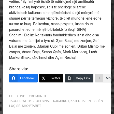
vetëm. “Synimi ynë është të ndërtojmë një amfiteatër
brenda kësaj hapësire, i cili të shërbejë si arenë
aktivitetesh kulturore dhe njëkohësisht si një mënyrë më
shumë për të tërhequr vizitorë, të cilët mund të jenë edhe
turistë të huaj. Po kështu, sipas projektit, kisha do të
pasurohet edhe më një bibliotekë ”.(Beqir SINA)
Shenim i Diellit: Ne takimin fondmbledhes ishin dhe disa
vatrane me familjet e tyre si: Gjon Bucaj me zonjen, Zef
Balaj me zonjen, ,Marjan Cubi me zonjen, Dritan Mishto me
zonjen, Anton Raja, Simon Qafa, Mark Mernacaj, Lush
Marku(Binaku).Ndihmoi dhe Agim Rexhaj.
Share via:
Facebook
Twitter
Copy Link
More
FILED UNDER:
KOMUNITET
TAGGED WITH:
BEQIR SINA
,
E NJUJRKUT
,
KATEDRALEN E SHËN
LUÇISË
,
SHQIPTARET