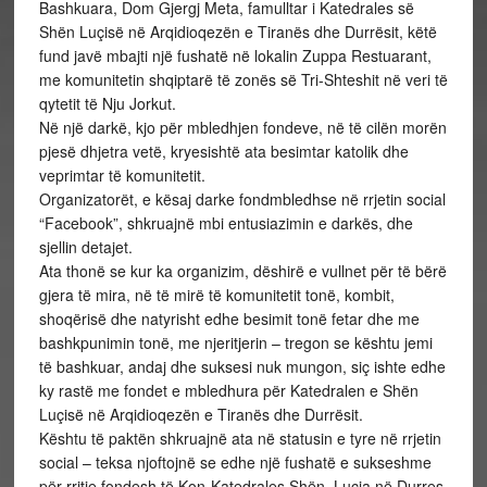
Bashkuara, Dom Gjergj Meta, famulltar i Katedrales së
Shën Luçisë në Arqidioqezën e Tiranës dhe Durrësit, këtë
fund javë mbajti një fushatë në lokalin Zuppa Restuarant,
me komunitetin shqiptarë të zonës së Tri-Shteshit në veri të
qytetit të Nju Jorkut.
Në një darkë, kjo për mbledhjen fondeve, në të cilën morën
pjesë dhjetra vetë, kryesishtë ata besimtar katolik dhe
veprimtar të komunitetit.
Organizatorët, e kësaj darke fondmbledhse në rrjetin social
“Facebook”, shkruajnë mbi entusiazimin e darkës, dhe
sjellin detajet.
Ata thonë se kur ka organizim, dëshirë e vullnet për të bërë
gjera të mira, në të mirë të komunitetit tonë, kombit,
shoqërisë dhe natyrisht edhe besimit tonë fetar dhe me
bashkpunimin tonë, me njeritjerin – tregon se kështu jemi
të bashkuar, andaj dhe suksesi nuk mungon, siç ishte edhe
ky rastë me fondet e mbledhura për Katedralen e Shën
Luçisë në Arqidioqezën e Tiranës dhe Durrësit.
Kështu të paktën shkruajnë ata në statusin e tyre në rrjetin
social – teksa njoftojnë se edhe një fushatë e sukseshme
për rritje fondesh të Kon-Katedrales Shën. Luçia në Durres,