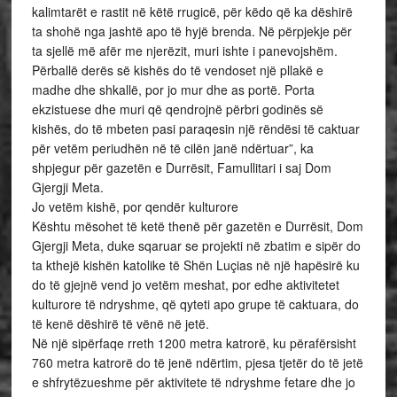
kalimtarët e rastit në këtë rrugicë, për këdo që ka dëshirë
ta shohë nga jashtë apo të hyjë brenda. Në përpjekje për
ta sjellë më afër me njerëzit, muri ishte i panevojshëm.
Përballë derës së kishës do të vendoset një pllakë e
madhe dhe shkallë, por jo mur dhe as portë. Porta
ekzistuese dhe muri që qendrojnë përbri godinës së
kishës, do të mbeten pasi paraqesin një rëndësi të caktuar
për vetëm periudhën në të cilën janë ndërtuar”, ka
shpjegur për gazetën e Durrësit, Famullitari i saj Dom
Gjergji Meta.
Jo vetëm kishë, por qendër kulturore
Kështu mësohet të ketë thenë për gazetën e Durrësit, Dom
Gjergji Meta, duke sqaruar se projekti në zbatim e sipër do
ta kthejë kishën katolike të Shën Luçias në një hapësirë ku
do të gjejnë vend jo vetëm meshat, por edhe aktivitetet
kulturore të ndryshme, që qyteti apo grupe të caktuara, do
të kenë dëshirë të vënë në jetë.
Në një sipërfaqe rreth 1200 metra katrorë, ku përafërsisht
760 metra katrorë do të jenë ndërtim, pjesa tjetër do të jetë
e shfrytëzueshme për aktivitete të ndryshme fetare dhe jo