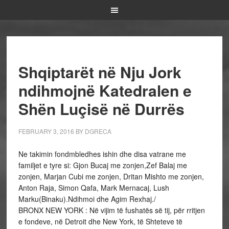
Shqiptarët në Nju Jork
ndihmojnë Katedralen e
Shën Luçisë në Durrës
FEBRUARY 3, 2016
BY
DGRECA
Ne takimin fondmbledhes ishin dhe disa vatrane me
familjet e tyre si: Gjon Bucaj me zonjen,Zef Balaj me
zonjen, Marjan Cubi me zonjen, Dritan Mishto me zonjen,
Anton Raja, Simon Qafa, Mark Mernacaj, Lush
Marku(Binaku).Ndihmoi dhe Agim Rexhaj./
BRONX NEW YORK : Në vijim të fushatës së tij, për rritjen
e fondeve, në Detroit dhe New York, të Shteteve të