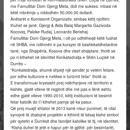
me Famullitar Dom Gjergj Meta, doli me sukses: mbasi në
këtë mbrëmje u mblodhën 50,000.00 dollarë.
Anëtarët e Komisionit Organizativ, simbas këtij njoftimi
thuhet se janë: Gjergj & Aida Balaj Margarita Gazivoda
Kocoviq, Paloke Rudaj, Leonardo Berishaj.
Famullitar Dom Gjergj Meta, i cili po udhëheqë këtë fushat
në SHBA, me ndihmën e pa kursyer të bashkëatdhetarëve
tanë, nga Shqipëria, Kosova dhe viset shqiptare, thotë se
po ri-kthehet në identitet Konkatedralja e Shën Luçisë në
Durrës –
“Konkatedralja, shumë shpejt një qendër jo vetëm fetare,
por edhe kulturore e nxitëse e turizmit fetar” thotë ai.
E transformuar kryesisht prej ndërhyrjeve në territorin e
kishës, gjatë viteve të regjimit dhe më pas e lënë ashtu
edhe gjatë viteve 1990-2010, këtij institucioni të besimit
fetar katolik do t’i kthehet pamja që ka pasur.
Që prej muajit shtator të 2013 kanë nisur punimet, të cilat
synojnë të zbatojnë projektin e kthimit të kësaj kishe simbol
për qytetin e Durrësit dhe familjet katolike të tij, në identitet.
“Kisha duhet të jetë e hapur për të gjithë: për besimtarët,