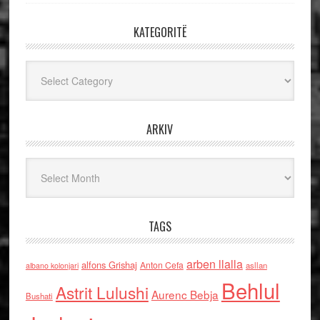
KATEGORITË
Kategoritë
ARKIV
Arkiv
TAGS
arben llalla
alfons Grishaj
Anton Cefa
asllan
albano kolonjari
Behlul
Astrit Lulushi
Aurenc Bebja
Bushati