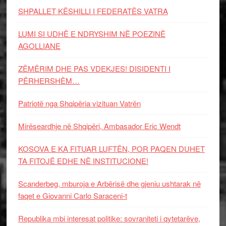
SHPALLET KËSHILLI I FEDERATËS VATRA
LUMI SI UDHË E NDRYSHIM NË POEZINË
AGOLLIANE
ZËMËRIM DHE PAS VDEKJES! DISIDENTI I
PËRHERSHËM…
Patriotë nga Shqipëria vizituan Vatrën
Mirëseardhje në Shqipëri, Ambasador Eric Wendt
KOSOVA E KA FITUAR LUFTËN, POR PAQEN DUHET
TA FITOJË EDHE NË INSTITUCIONE!
Scanderbeg, mburoja e Arbërisë dhe gjeniu ushtarak në
faqet e Giovanni Carlo Saraceni-t
Republika mbi interesat politike: sovraniteti i qytetarëve,