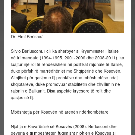
Dr. Elmi Berisha/
Silvio Berlusconi, i cili ka shërbyer si Kryeministër i Italisë
në tri mandate (1994-1995, 2001-2006 dhe 2008-2011), ka
luajtur një rol të rëndësishëm në politikat rajonale të Italisë,
duke përfshirë marrëdhëniet me Shqipërinë dhe Kosovën.
Ai njihet për qasjen e tij proaktive dhe mbështetëse ndaj
shqiptarëve, duke promovuar stabilitetin dhe zhvillimin në
rajonin e Ballkanit. Disa aspekte kryesore të rolit dhe
qasjes së tij:
Mbështetja për Kosovën në arenën ndërkombëtare
Njohja e Pavarësisë së Kosovës (2008): Berlusconi dhe
qeveria e tij mbështetën fuqimisht njohjen e Kosovës si