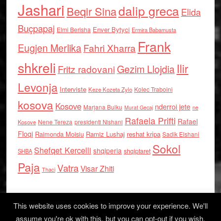
Jashari
dalip greca
Beqir Sina
Elida
Buçpapaj
Enver Bytyci
Elmi Berisha
Ermira Babamusta
Frank
Eugjen Merlika
Fahri Xharra
shkreli
Ilir
Gezim Llojdia
Fritz radovani
Levonja
Interviste
Kolec Traboini
Keze Kozeta Zylo
kosova
Kosove
nderroi jete
Marjana Bulku
ne
Murat Gecaj
Rafaela Prifti
Rafael
Nene Tereza
Kosove
presidenti Nishani
Floqi
Raimonda Moisiu
Ramiz Lushaj
reshat kripa
Sadik Elshani
Sokol
Shefqet Kercelli
shqiperia
shqiptaret
SHBA
Paja
Vatra
Visar Zhiti
Thaci
This website uses cookies to improve your experience. We'll
assume you're ok with this, but you can opt-out if you wish.