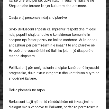
Italisë dhe Shqipërisë, duke nxitur investimet italiane në
Shqipëri dhe forcuar lidhjet kulturore dhe arsimore.
Qasja e tij personale ndaj shqiptarëve
Silvio Berlusconi shpesh ka shprehur respekt dhe miqësi
ndaj popullit shqiptar duke e konsideruar komunitetin
shqiptar një faktor pozitiv në Italinë moderne. Ai ka qenë i
angazhuar për përmirësimin e imazhit të shqiptarëve në
Evropë dhe veçanërisht në Itali, ku jeton një diasporë e
madhe shqiptare.
Politikat e tij për emigracionin shqiptar kanë qenë kryesisht
pragmatike, duke nxitur integrimin dhe kontributin e tyre në
shoqërinë italiane.
Roli diplomatik në rajon
Berlusconi luajti një rol të rëndësishëm në inkurajimin e
dialogut midis vendeve të Ballkanit, përfshirë përmirësimin