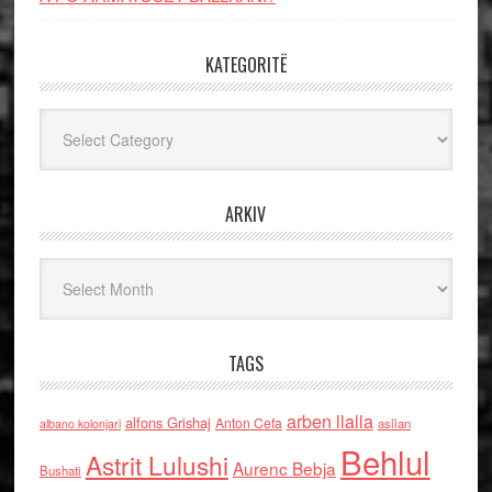
KATEGORITË
Kategoritë
ARKIV
Arkiv
TAGS
arben llalla
alfons Grishaj
Anton Cefa
asllan
albano kolonjari
Behlul
Astrit Lulushi
Aurenc Bebja
Bushati