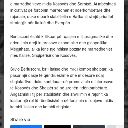
e marrëdhënieve midis Kosovës dhe Serbisë. Ai mbështeti
iniciativat që forconin marrëdhëniet ndërkombëtare dhe
rajonale, duke e parë stabilitetin e Ballkanit si një prioritet
strategjik për Italinë dhe Evropën.
Berlusconi është kritikuar për qasjen e tij pragmatike dhe
orientimin drejt interesave ekonomike dhe gjeopolitike.
Megjithatë, ai ka lënë një ndikim pozitiv në marrëdhëniet
mes Italisë, Shqipërisë dhe Kosovës.
Silvio Berlusconi, bir i Italisë dhe mik i kombit shqiptar, ka
pasur një qasje të qëndrueshme dhe miqësore ndaj
shqiptarëve, duke kontribuar në promovimin e interesave
të Kosovës dhe Shqipërisë në arenën ndërkombëtare.
Angazhimi i tij për stabilitetin dhe zhvillimin e rajonit ka
luajtur një rol të rëndësishëm në forcimin e lidhjeve midis
kombit italian dhe kombit shqiptar.
Share via: