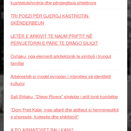
kushtetutshmëria dhe përgjegjësia shtetërore
TRI POEZI PËR GJERGJ KASTRIOTIN-
SKËNDERBEUN
LETËR E ARKIVIT TE NAUM PRIFTIT NË
PERVJETORIN E PARE TE DRAGO SILIQIT
Oxhaku, nga elementi arkitektonik te simboli i trungut
familjar
Arbëreshët si model evropian i mbrojtjes së identitetit
kulturor
Sali Shijaku, “Diego Rivera” shqiptar i artit tonë kombëtar
“Dom Fred Kalaj, mes altarit dhe atdheut si hermeneutikë
e shpresës, kujtesës dhe shërbimit”
A PO ARMATOSET BALLKANI?