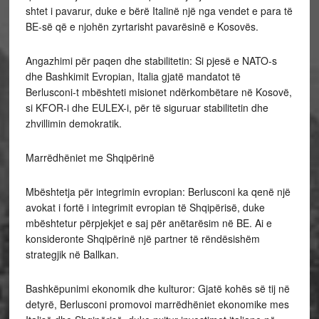
shtet i pavarur, duke e bërë Italinë një nga vendet e para të
BE-së që e njohën zyrtarisht pavarësinë e Kosovës.
Angazhimi për paqen dhe stabilitetin: Si pjesë e NATO-s
dhe Bashkimit Evropian, Italia gjatë mandatot të
Berlusconi-t mbështeti misionet ndërkombëtare në Kosovë,
si KFOR-i dhe EULEX-i, për të siguruar stabilitetin dhe
zhvillimin demokratik.
Marrëdhëniet me Shqipërinë
Mbështetja për integrimin evropian: Berlusconi ka qenë një
avokat i fortë i integrimit evropian të Shqipërisë, duke
mbështetur përpjekjet e saj për anëtarësim në BE. Ai e
konsideronte Shqipërinë një partner të rëndësishëm
strategjik në Ballkan.
Bashkëpunimi ekonomik dhe kulturor: Gjatë kohës së tij në
detyrë, Berlusconi promovoi marrëdhëniet ekonomike mes