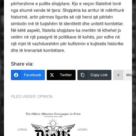
përhershme e pullës shqiptare. Kjo e veçon filatelinë tonë
nga shumë vende të tjera: Shqipëria ka arritur të ndërthurë
historinë, artin përmes figurës së një heroi që përbën
simbolin më të fuqishëm të identitetit dhe unitetit kombëtar.
Në këtë aspekt, filatelia shqiptare ka meritën të kthehet jo
vetëm në një pasqyrë të politikave të kohës, por edhe në
një mjet të vazhdueshëm për kultivimin e kujtesës historike
dhe të krenarisë kombëtare.
Share via:
Facebook
Twitter
Copy Link
More
FILED UNDER:
OPINION