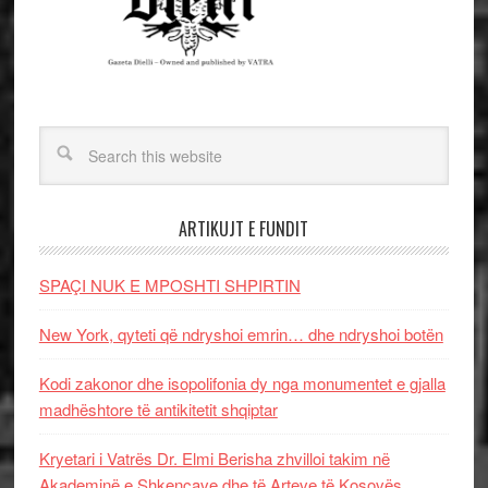
ARTIKUJT E FUNDIT
SPAÇI NUK E MPOSHTI SHPIRTIN
New York, qyteti që ndryshoi emrin… dhe ndryshoi botën
Kodi zakonor dhe isopolifonia dy nga monumentet e gjalla
madhështore të antikitetit shqiptar
Kryetari i Vatrës Dr. Elmi Berisha zhvilloi takim në
Akademinë e Shkencave dhe të Arteve të Kosovës