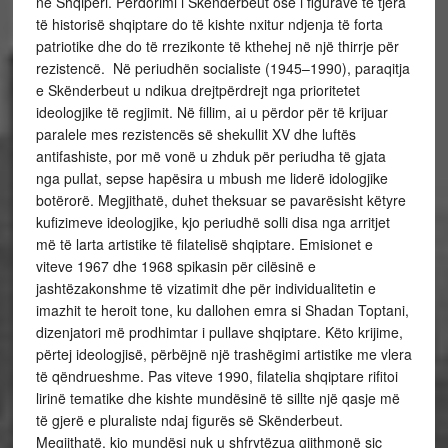
në Shqipëri. Përdorimi i Skënderbeut ose i figurave të tjera
të historisë shqiptare do të kishte nxitur ndjenja të forta
patriotike dhe do të rrezikonte të kthehej në një thirrje për
rezistencë. Në periudhën socialiste (1945–1990), paraqitja
e Skënderbeut u ndikua drejtpërdrejt nga prioritetet
ideologjike të regjimit. Në fillim, ai u përdor për të krijuar
paralele mes rezistencës së shekullit XV dhe luftës
antifashiste, por më vonë u zhduk për periudha të gjata
nga pullat, sepse hapësira u mbush me liderë idologjike
botërorë. Megjithatë, duhet theksuar se pavarësisht këtyre
kufizimeve ideologjike, kjo periudhë solli disa nga arritjet
më të larta artistike të filatelisë shqiptare. Emisionet e
viteve 1967 dhe 1968 spikasin për cilësinë e
jashtëzakonshme të vizatimit dhe për individualitetin e
imazhit te heroit tone, ku dallohen emra si Shadan Toptani,
dizenjatori më prodhimtar i pullave shqiptare. Këto krijime,
përtej ideologjisë, përbëjnë një trashëgimi artistike me vlera
të qëndrueshme. Pas viteve 1990, filatelia shqiptare rifitoi
lirinë tematike dhe kishte mundësinë të sillte një qasje më
të gjerë e pluraliste ndaj figurës së Skënderbeut.
Megjithatë, kjo mundësi nuk u shfrytëzua gjithmonë siç