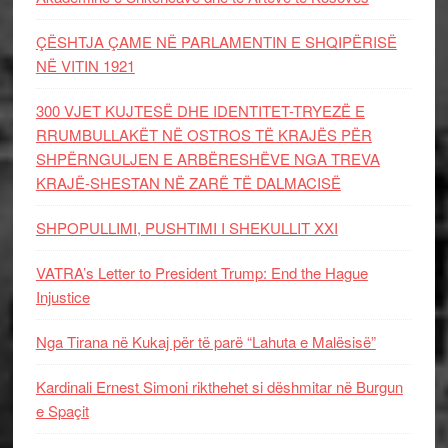
ÇËSHTJA ÇAME NË PARLAMENTIN E SHQIPËRISË
NË VITIN 1921
300 VJET KUJTESË DHE IDENTITET-TRYEZË E
RRUMBULLAKËT NË OSTROS TË KRAJËS PËR
SHPËRNGULJEN E ARBËRESHËVE NGA TREVA
KRAJË-SHESTAN NË ZARË TË DALMACISË
SHPOPULLIMI, PUSHTIMI I SHEKULLIT XXI
VATRA’s Letter to President Trump: End the Hague
Injustice
Nga Tirana në Kukaj për të parë “Lahuta e Malësisë”
Kardinali Ernest Simoni rikthehet si dëshmitar në Burgun
e Spaçit