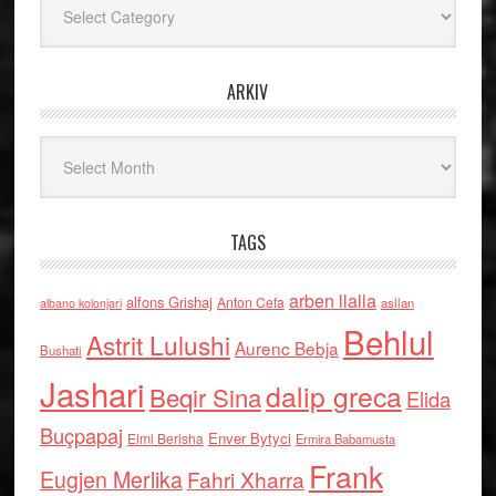
ARKIV
Arkiv
TAGS
arben llalla
alfons Grishaj
Anton Cefa
asllan
albano kolonjari
Behlul
Astrit Lulushi
Aurenc Bebja
Bushati
Jashari
dalip greca
Beqir Sina
Elida
Buçpapaj
Enver Bytyci
Elmi Berisha
Ermira Babamusta
Frank
Eugjen Merlika
Fahri Xharra