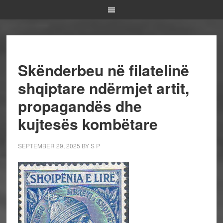
Skënderbeu në filatelinë
shqiptare ndërmjet artit,
propagandës dhe
kujtesës kombëtare
SEPTEMBER 29, 2025
BY
S P