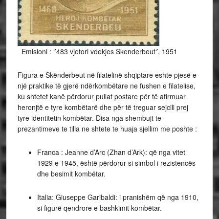
Emisioni : ‘’483 vjetori vdekjes Skenderbeut‘’, 1951
Figura e Skënderbeut në filatelinë shqiptare eshte pjesë e
një praktike të gjerë ndërkombëtare ne fushen e filatelise,
ku shtetet kanë përdorur pullat postare për të afirmuar
heronjtë e tyre kombëtarë dhe për të treguar sejcili prej
tyre identitetin kombëtar. Disa nga shembujt te
prezantimeve te tilla ne shtete te huaja sjellim me poshte :
Franca : Jeanne d’Arc (Zhan d’Ark): që nga vitet
1929 e 1945, është përdorur si simbol i rezistencës
dhe besimit kombëtar.
Italia: Giuseppe Garibaldi: i pranishëm që nga 1910,
si figurë qendrore e bashkimit kombëtar.