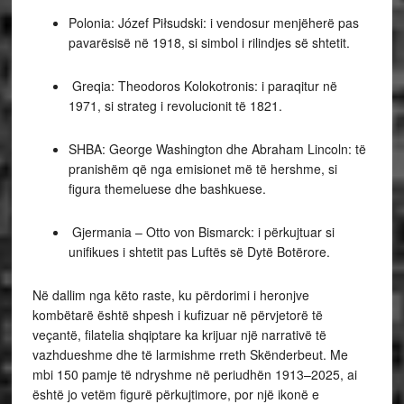
Polonia: Józef Piłsudski: i vendosur menjëherë pas
pavarësisë në 1918, si simbol i rilindjes së shtetit.
Greqia: Theodoros Kolokotronis: i paraqitur në
1971, si strateg i revolucionit të 1821.
SHBA: George Washington dhe Abraham Lincoln: të
pranishëm që nga emisionet më të hershme, si
figura themeluese dhe bashkuese.
Gjermania – Otto von Bismarck: i përkujtuar si
unifikues i shtetit pas Luftës së Dytë Botërore.
Në dallim nga këto raste, ku përdorimi i heronjve
kombëtarë është shpesh i kufizuar në përvjetorë të
veçantë, filatelia shqiptare ka krijuar një narrativë të
vazhdueshme dhe të larmishme rreth Skënderbeut. Me
mbi 150 pamje të ndryshme në periudhën 1913–2025, ai
është jo vetëm figurë përkujtimore, por një ikonë e