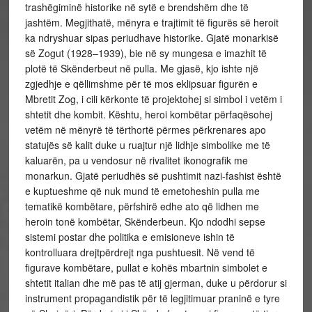
trashëgiminë historike në sytë e brendshëm dhe të
jashtëm.
Megjithatë, mënyra e trajtimit të figurës së heroit
ka ndryshuar sipas periudhave historike. Gjatë monarkisë
së Zogut (1928–1939), bie në sy mungesa e imazhit të
plotë të Skënderbeut në pulla. Me gjasë, kjo ishte një
zgjedhje e qëllimshme për të mos eklipsuar figurën e
Mbretit Zog, i cili kërkonte të projektohej si simbol i vetëm i
shtetit dhe kombit. Kështu, heroi kombëtar përfaqësohej
vetëm në mënyrë të tërthortë përmes përkrenares apo
statujës së kalit duke u ruajtur një lidhje simbolike me të
kaluarën, pa u vendosur në rivalitet ikonografik me
monarkun. Gjatë periudhës së pushtimit nazi-fashist është
e kuptueshme që nuk mund të emetoheshin pulla me
tematikë kombëtare, përfshirë edhe ato që lidhen me
heroin tonë kombëtar, Skënderbeun. Kjo ndodhi sepse
sistemi postar dhe politika e emisioneve ishin të
kontrolluara drejtpërdrejt nga pushtuesit. Në vend të
figurave kombëtare, pullat e kohës mbartnin simbolet e
shtetit italian dhe më pas të atij gjerman, duke u përdorur si
instrument propagandistik për të legjitimuar praninë e tyre