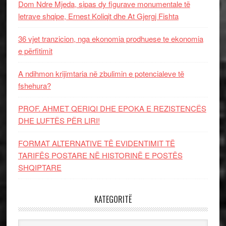
Dom Ndre Mjeda, sipas dy figurave monumentale të
letrave shqipe, Ernest Koliqit dhe At Gjergj Fishta
36 vjet tranzicion, nga ekonomia prodhuese te ekonomia
e përfitimit
A ndihmon krijimtaria në zbulimin e potencialeve të
fshehura?
PROF. AHMET QERIQI DHE EPOKA E REZISTENCЁS
DHE LUFTЁS PЁR LIRI!
FORMAT ALTERNATIVE TË EVIDENTIMIT TË
TARIFËS POSTARE NË HISTORINË E POSTËS
SHQIPTARE
KATEGORITË
Kategoritë