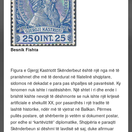
Besnik Fishta
Figura e Gjergj Kastriotit Skënderbeut është një nga më të
pranishmet dhe më të dendurat në filatelinë shqiptare,
sidomos në dekadat e para pas shpalljes së pavarësisë. Ky
fenomen nuk ishte i rastësishëm. Një shtet i ri dhe ende i
brishtë kishte nevojë të dëshmonte se nuk ishte një krijesë
artificiale e shekullit XX, por pasardhës i një tradite të
lashtë historike, ndër më të vjetrat në Ballkan. Përmes
pullës postare, që shërbente jo vetëm si dokument postar,
por edhe si “kartëvizitë” diplomatike, Shqipëria e paraqiti
Skënderbeun si dëshmi të lavdisë së saj, duke afirmuar