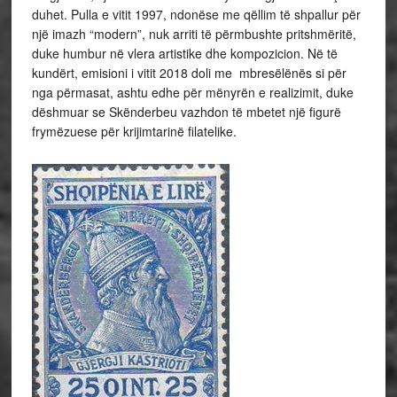
duhet. Pulla e vitit 1997, ndonëse me qëllim të shpallur për
një imazh “modern”, nuk arriti të përmbushte pritshmëritë,
duke humbur në vlera artistike dhe kompozicion. Në të
kundërt, emisioni i vitit 2018 doli me mbresëlënës si për
nga përmasat, ashtu edhe për mënyrën e realizimit, duke
dëshmuar se Skënderbeu vazhdon të mbetet një figurë
frymëzuese për krijimtarinë filatelike.