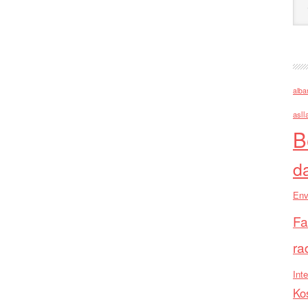
alba
asll
B
d
Env
Fa
ra
Inte
Ko