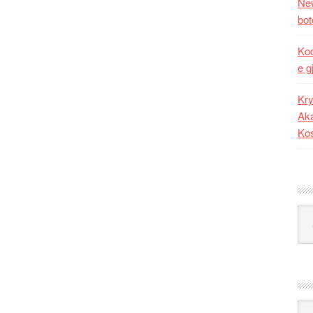
New
bot
Kod
e g
Kry
Aka
Ko
Kat
Ark