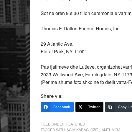
Sot në orën 9 e 30 fillon ceremonia e varrimi
Thomas F. Dalton Funeral Homes, Inc
29 Atlantic Ave.
Floral Park, NY 11001
Pas fjalimeve dhe Lutjeve, organizohet varr
2023 Wellwood Ave, Farmingdale, NY 117
(Per me shume foto shko ne fb dielli vatra-
Share via:
Facebook
Twitter
Copy Li
FILED UNDER:
FEATURED
TAGGED WITH:
AGIM KARAGJOZIT
,
LAMTUMIRA