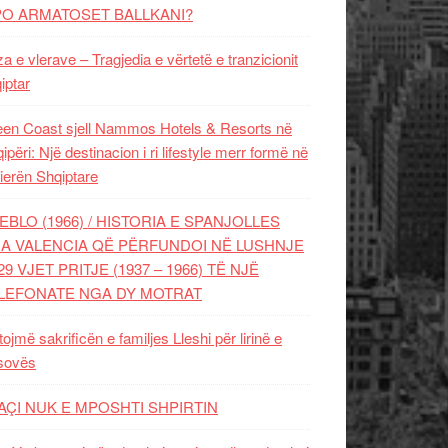
PO ARMATOSET BALLKANI?
za e vlerave – Tragjedia e vërtetë e tranzicionit
iptar
en Coast sjell Nammos Hotels & Resorts në
ipëri: Një destinacion i ri lifestyle merr formë në
ierën Shqiptare
EBLO (1966) / HISTORIA E SPANJOLLES
A VALENCIA QË PËRFUNDOI NË LUSHNJE
29 VJET PRITJE (1937 – 1966) TË NJË
LEFONATE NGA DY MOTRAT
tojmë sakrificën e familjes Lleshi për lirinë e
sovës
AÇI NUK E MPOSHTI SHPIRTIN