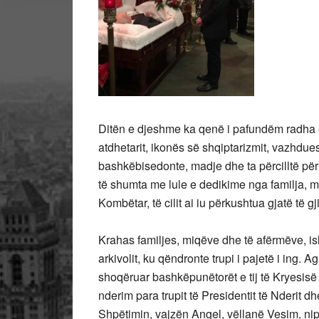
Ditën e djeshme ka qenë i pafundëm radha 
atdhetarit, ikonës së shqiptarizmit, vazhduesit
bashkëbisedonte, madje dhe ta përcilltë për
të shumta me lule e dedikime nga familja, m
Kombëtar, të cilit ai iu përkushtua gjatë të gj
Krahas familjes, miqëve dhe të afërmëve, i
arkivolit, ku qëndronte trupi i pajetë i ing. A
shoqëruar bashkëpunëtorët e tij të Kryesisë
nderim para trupit të Presidentit të Nderit 
Shpëtimin, vajzën Angel, vëllanë Vesim, nip