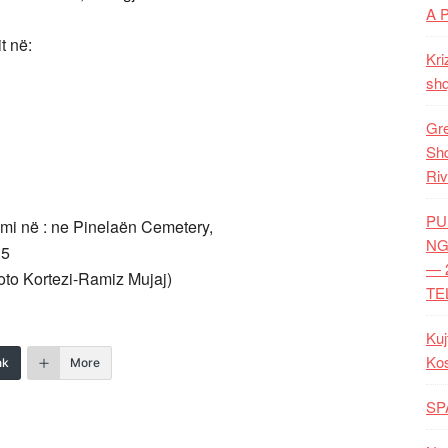
A 
t në:
Kri
shq
Gre
Shq
Riv
PU
imi në : ne Pinelaën Cemetery,
NG
35
— 
Foto Kortezi-Ramiz Mujaj)
TE
Kuj
Ko
nk
More
SP