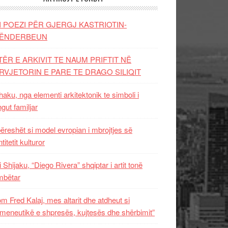
I POEZI PËR GJERGJ KASTRIOTIN-
ËNDERBEUN
TËR E ARKIVIT TE NAUM PRIFTIT NË
RVJETORIN E PARE TE DRAGO SILIQIT
aku, nga elementi arkitektonik te simboli i
ngut familjar
ëreshët si model evropian i mbrojtjes së
titetit kulturor
i Shijaku, “Diego Rivera” shqiptar i artit tonë
mbëtar
m Fred Kalaj, mes altarit dhe atdheut si
meneutikë e shpresës, kujtesës dhe shërbimit”