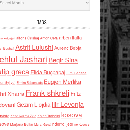
TAGS
arben llalla
alfons Grishaj
Anton Cefa
no kolonjari
Astrit Lulushi
Aurenc Bebja
an Bushati
ehlul Jashari
Beqir Sina
alip greca
Elida Buçpapaj
Elmi Berisha
Eugjen Merlika
er Bytyci
Ermira Babamusta
Frank shkreli
hri Xharra
Fritz
Ilir Levonja
Gezim Llojdia
dovani
kosova
rviste
Kolec Traboini
Keze Kozeta Zylo
sove
nderroi jete
Marjana Bulku
ne Kosove
Murat Gecaj