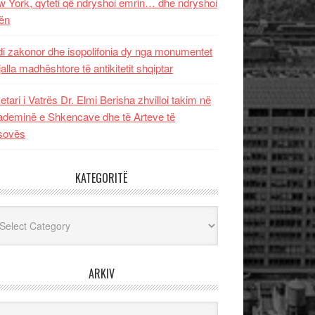
 York, qyteti që ndryshoi emrin… dhe ndryshoi
ën
i zakonor dhe isopolifonia dy nga monumentet
jalla madhështore të antikitetit shqiptar
etari i Vatrës Dr. Elmi Berisha zhvilloi takim në
deminë e Shkencave dhe të Arteve të
sovës
KATEGORITË
egoritë
ARKIV
iv