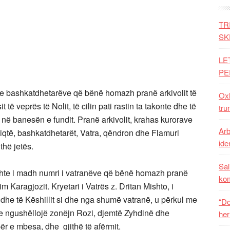
TR
SK
LE
PE
e bashkatdhetarëve që bënë homazh pranë arkivolit të
Oxh
 të veprës të Nolit, të cilin pati rastin ta takonte dhe të
tru
 në banesën e fundit. Pranë arkivolit, krahas kurorave
Arb
iqtë, bashkatdhetarët, Vatra, qëndron dhe Flamuri
iden
ithë jetës.
Sal
shte i madh numri i vatranëve që bënë homazh pranë
ko
gim Karagjozit. Kryetari i Vatrës z. Dritan Mishto, i
 dhe të Këshillit si dhe nga shumë vatranë, u përkul me
“Do
dhe ngushëllojë zonëjn Rozi, djemtë Zyhdinë dhe
her
ër e mbesa, dhe gjithë të afërmit.