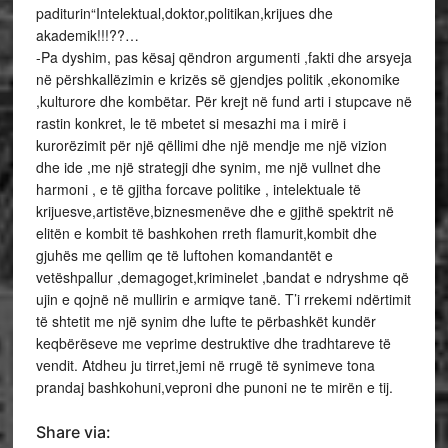
paditurin“Intelektual,doktor,politikan,krijues dhe
akademik!!!??…
-Pa dyshim, pas kësaj qëndron argumenti ,fakti dhe arsyeja
në përshkallëzimin e krizës së gjendjes politik ,ekonomike
,kulturore dhe kombëtar. Për krejt në fund arti i stupcave në
rastin konkret, le të mbetet si mesazhi ma i mirë i
kurorëzimit për një qëllimi dhe një mendje me një vizion
dhe ide ,me një strategji dhe synim, me një vullnet dhe
harmoni , e të gjitha forcave politike , intelektuale të
krijuesve,artistëve,biznesmenëve dhe e gjithë spektrit në
elitën e kombit të bashkohen rreth flamurit,kombit dhe
gjuhës me qellim qe të luftohen komandantët e
vetëshpallur ,demagoget,kriminelet ,bandat e ndryshme që
ujin e qojnë në mullirin e armiqve tanë. T’i rrekemi ndërtimit
të shtetit me një synim dhe lufte te përbashkët kundër
keqbërëseve me veprime destruktive dhe tradhtareve të
vendit. Atdheu ju tirret,jemi në rrugë të synimeve tona
prandaj bashkohuni,veproni dhe punoni ne te mirën e tij.
Share via: