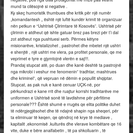
mund ta cilësojnë si negative .
Ky skeç humoristik thumbues dhe kritik për një numër
„komandantesh „ është një luftë kundër krimit të organizuar
nën petkun e “Ushtrisë Çlirimtare të Kosovës”. Ushtrisë për
çlirimin e atdheut që ishte gatuar brez pas brezi për t’i dal
zot atdheut nga pushtuesi serb. Përmes këtyre
misionarëve, kristalizohet , pastrohet dhe mbetet një ushtri
e shenjtë , një ushtri me vlera, pa profitet personale, qe me
veprimet e tyre e gjymtojnë vlerën e saj!!!.
Prandaj stupcat atë, po duan dhe kanë deshtë ta pastrojnë
nga mikrobi i veshur me fenomenin” tradhtar, mashtrues
dhe kriminel”, që vepruan në dëmin e popullit shqiptar.
Stupcat, as pak nuk e kanë cenuar UÇK-në, por
përkundrazi e kane rrit dhe ruajtur korrshi tradhtarëve me
uniformen e Ushtrisë sonë të lavdishme për përfitime
personale??? Është shumë e rrugës qe elita politike duhet
të ndërgjegjësohet dhe të ndajnë shapin nga sheqeri, për
ta eliminuar të keqen, qe qëndroj në krye të mediave ,
kapitalit ,ekonomisë .kulturës dhe vlerave kombëtare qe 16
vite, duke e bëre analfabetin , të pa shkolluarin , të