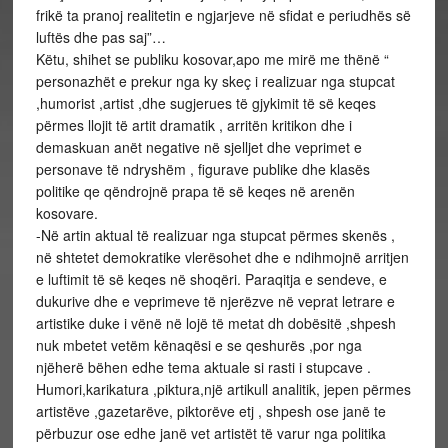
frikë ta pranoj realitetin e ngjarjeve në sfidat e periudhës së
luftës dhe pas saj”…
Këtu, shihet se publiku kosovar,apo me mirë me thënë “
personazhët e prekur nga ky skeç i realizuar nga stupcat
,humorist ,artist ,dhe sugjerues të gjykimit të së keqes
përmes llojit të artit dramatik , arritën kritikon dhe i
demaskuan anët negative në sjelljet dhe veprimet e
personave të ndryshëm , figurave publike dhe klasës
politike qe qëndrojnë prapa të së keqes në arenën
kosovare.
-Në artin aktual të realizuar nga stupcat përmes skenës ,
në shtetet demokratike vlerësohet dhe e ndihmojnë arritjen
e luftimit të së keqes në shoqëri. Paraqitja e sendeve, e
dukurive dhe e veprimeve të njerëzve në veprat letrare e
artistike duke i vënë në lojë të metat dh dobësitë ,shpesh
nuk mbetet vetëm kënaqësi e se qeshurës ,por nga
njëherë bëhen edhe tema aktuale si rasti i stupcave .
Humori,karikatura ,piktura,një artikull analitik, jepen përmes
artistëve ,gazetarëve, piktorëve etj , shpesh ose janë te
përbuzur ose edhe janë vet artistët të varur nga politika