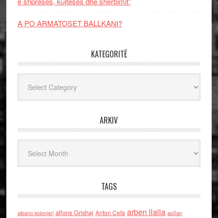
e shpresës, kujtesës dhe shërbimit”
A PO ARMATOSET BALLKANI?
KATEGORITË
Kategoritë
ARKIV
Arkiv
TAGS
arben llalla
alfons Grishaj
Anton Cefa
asllan
albano kolonjari