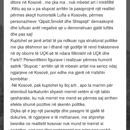
ditore në Kosovë , me çka ma , nuk mbetet art i mirëfilltë
.Këtu aq sa u pa stupcat arritën ta pasqyrojnë një realitet
përmes skeçit humoristik Lufta e Kosovës, përmes
personazheve “Qipsit,Smokit dhe Shtapiqit” demaskojnë
dhe luftuan anët negative qe u demonstruan gjatë luftës
dhe pas saj!
Kuptohet se janë artist të pa ndikuar nga strukturat politike
me çka dëshmon se i dhanë një goditje të rend fraksioneve
në dy oborre të UÇK-së të ndara fillimisht në UÇK dhe
Fark!!! Personifikimi figurave i realizuar përmes humorit
satirik “Stupcat “ arritën që të mbesin artist ma serioz ndaj
ngjarjeve në Kosovë, por edhe ma gjerë në rrafshin
kombëtar .
-Në Kosovë, pak kuptohet ky lloj arti , apo ta marrim për
shembull karikaturën shpesh merret vetëm si një tablo
qesharake, ku nuk merret me mend se përmes saj arrihen
efekte shumë pozitive në skenën politike.
Diçka që e jep një paraqitje dhe pasqyre të gjallë të
dukurive, të ngjarjeve e të rrethanave, me shprehje
besnike ne realitetit kosovar nuk mund te merret si
negative, pos nga disa protagonist me mize pas veshit