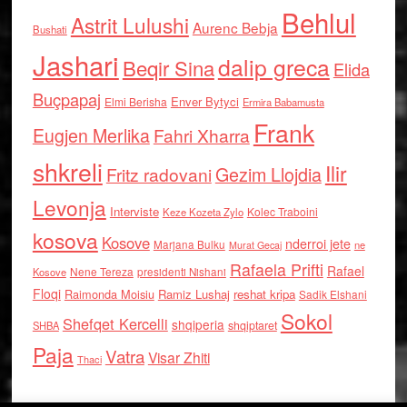
Behlul
Astrit Lulushi
Aurenc Bebja
Bushati
Jashari
dalip greca
Beqir Sina
Elida
Buçpapaj
Enver Bytyci
Elmi Berisha
Ermira Babamusta
Frank
Eugjen Merlika
Fahri Xharra
shkreli
Ilir
Gezim Llojdia
Fritz radovani
Levonja
Interviste
Kolec Traboini
Keze Kozeta Zylo
kosova
Kosove
nderroi jete
Marjana Bulku
ne
Murat Gecaj
Rafaela Prifti
Rafael
Nene Tereza
Kosove
presidenti Nishani
Floqi
Raimonda Moisiu
Ramiz Lushaj
reshat kripa
Sadik Elshani
Sokol
Shefqet Kercelli
shqiperia
shqiptaret
SHBA
Paja
Vatra
Visar Zhiti
Thaci