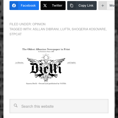
Facebook
Twitter
Copy Link
More
FILED UNDER:
OPINION
TAGGED WITH:
ASLLAN DIBRANI
,
LUFTA
,
SHOQERIA KOSOVARE
,
STPCAT