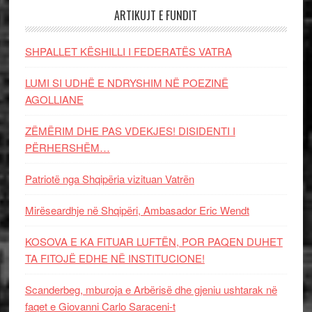
ARTIKUJT E FUNDIT
SHPALLET KËSHILLI I FEDERATËS VATRA
LUMI SI UDHË E NDRYSHIM NË POEZINË
AGOLLIANE
ZËMËRIM DHE PAS VDEKJES! DISIDENTI I
PËRHERSHËM…
Patriotë nga Shqipëria vizituan Vatrën
Mirëseardhje në Shqipëri, Ambasador Eric Wendt
KOSOVA E KA FITUAR LUFTËN, POR PAQEN DUHET
TA FITOJË EDHE NË INSTITUCIONE!
Scanderbeg, mburoja e Arbërisë dhe gjeniu ushtarak në
faqet e Giovanni Carlo Saraceni-t