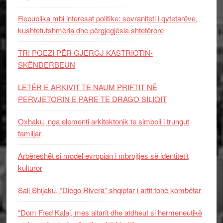
Republika mbi interesat politike: sovraniteti i qytetarëve,
kushtetutshmëria dhe përgjegjësia shtetërore
TRI POEZI PËR GJERGJ KASTRIOTIN-
SKËNDERBEUN
LETËR E ARKIVIT TE NAUM PRIFTIT NË
PERVJETORIN E PARE TE DRAGO SILIQIT
Oxhaku, nga elementi arkitektonik te simboli i trungut
familjar
Arbëreshët si model evropian i mbrojtjes së identitetit
kulturor
Sali Shijaku, “Diego Rivera” shqiptar i artit tonë kombëtar
“Dom Fred Kalaj, mes altarit dhe atdheut si hermeneutikë