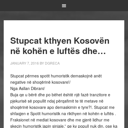
Stupcat kthyen Kosovën
në kohën e luftës dhe…
JANUARY 7, 2016
BY
DGRECA
Stupcat përmes spotit humoristik demaskojnë anët
negative në shoqërinë kosovare!/
Nga Asllan Dibrani/
Buja qe u bërë dhe po bëhet është një fazë tranzitore e
pjekurisë së popullit ndaj përqafimit te të metave në
shoqërinë kosovare apo demaskimin e tyre?!. Stupcat me
shfaqjen e Spotit humoristik na rikthyen në kohën e luftës .
Fraksionet në mediat kosovare dhe me gjerë lidhur me
skeçin humoristik japin sinjale,” qe ky popull nuk din, ose ka