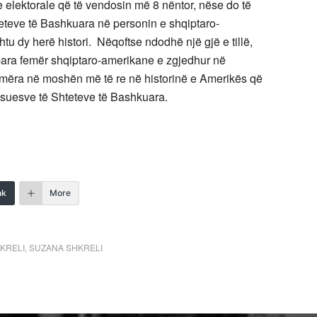
e elektorale që të vendosin më 8 nëntor, nëse do të
teteve të Bashkuara në personin e shqiptaro-
 dy herë histori. Nëqoftse ndodhë një gjë e tillë,
 para femër shqiptaro-amerikane e zgjedhur në
emëra në moshën më të re në historinë e Amerikës që
suesve të Shteteve të Bashkuara.
nk
More
KRELI
,
SUZANA SHKRELI