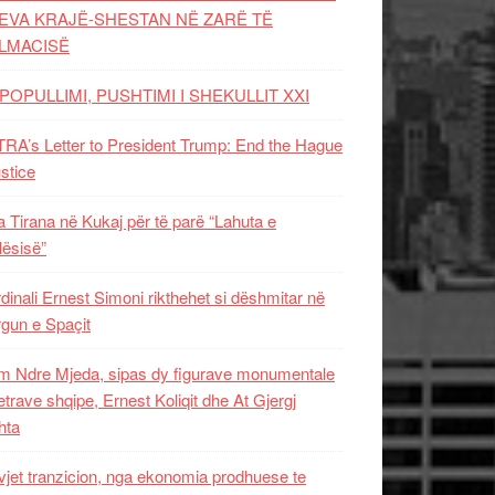
EVA KRAJË-SHESTAN NË ZARË TË
LMACISË
POPULLIMI, PUSHTIMI I SHEKULLIT XXI
RA’s Letter to President Trump: End the Hague
ustice
 Tirana në Kukaj për të parë “Lahuta e
ësisë”
dinali Ernest Simoni rikthehet si dëshmitar në
gun e Spaçit
 Ndre Mjeda, sipas dy figurave monumentale
letrave shqipe, Ernest Koliqit dhe At Gjergj
hta
vjet tranzicion, nga ekonomia prodhuese te