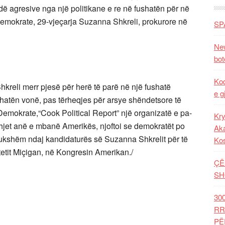
idë agresive nga një politikane e re në fushatën për në
emokrate, 29-vjeçarja Suzanna Shkreli, prokurore në
SP
New
bot
Kod
kreli merr pjesë për herë të parë në një fushatë
e g
ushatën vonë, pas tërheqjes për arsye shëndetsore të
emokrate,“Cook Political Report” një organizatë e pa-
Kry
hjet anë e mbanë Amerikës, njoftoi se demokratët po
Aka
dukshëm ndaj kandidaturës së Suzanna Shkrelit për të
Ko
etit Miçigan, në Kongresin Amerikan./
ÇË
SH
30
RR
PË