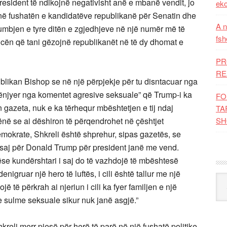
president të ndikojnë negativisht anë e mbanë vendit, jo
eko
në fushatën e kandidatëve republikanë për Senatin dhe
A n
bjen e tyre ditën e zgjedhjeve në një numër më të
fsh
cën që tani gëzojnë republikanët në të dy dhomat e
PR
RE
blikan Bishop se në një përpjekje për tu disntacuar nga
gënjyer nga komentet agresive seksuale” që Trump-i ka
FO
n gazeta, nuk e ka tërhequr mbështetjen e tij ndaj
TA
ënë se ai dëshiron të përqendrohet në çështjet
SH
okrate, Shkreli është shprehur, sipas gazetës, se
të saj për Donald Trump për president janë me vend.
nëse kundërshtari i saj do të vazhdojë të mbështesë
enigruar një hero të luftës, i cili është tallur me një
Kat
ë të përkrah ai njeriun i cili ka fyer familjen e një
t me sulme seksuale sikur nuk janë asgjë.”
eli merr pjesë për herë të parë në një fushatë politike