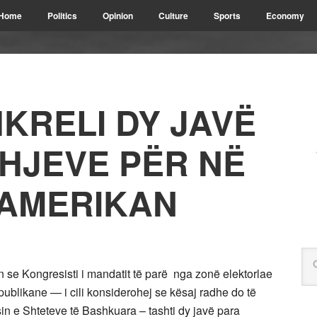
Home
Politics
Opinion
Culture
Sports
Economy
KRELI DY JAVË
HJEVE PËR NË
 AMERIKAN
 se Kongresisti i mandatit të parë nga zonë elektorlae
publikane — i cili konsiderohej se kësaj radhe do të
sin e Shteteve të Bashkuara – tashti dy javë para