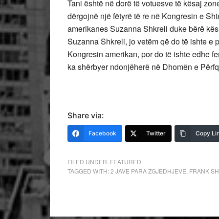
Tani është në dorë të votuesve të kësaj zon
dërgojnë një fëtyrë të re në Kongresin e Sh
amerikanes Suzanna Shkreli duke bërë kështu
Suzanna Shkreli, jo vetëm që do të ishte e
Kongresin amerikan, por do të ishte edhe f
ka shërbyer ndonjëherë në Dhomën e Përfq
Share via:
Facebook
Twitter
Copy Li
FILED UNDER:
FEATURED
TAGGED WITH:
2 JAVE PARA ZGJEDHJEVE
,
FRANK SH