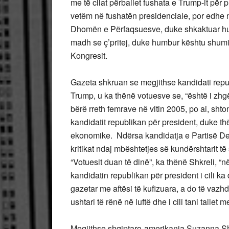
me të cilat përballet fushata e Trump-it për 
vetëm në fushatën presidenciale, por edhe 
Dhomën e Përfaqsuesve, duke shkaktuar hum
madh se ç’pritej, duke humbur kështu shumi
Kongresit.
Gazeta shkruan se megjithse kandidati repu
Trump, u ka thënë votuesve se, “është i zh
bërë rreth femrave në vitin 2005, po ai, shto
kandidatit republikan për president, duke th
ekonomike. Ndërsa kandidatja e Partisë Dem
kritikat ndaj mbështetjes së kundërshtarit 
“Votuesit duan të dinë”, ka thënë Shkreli, “
kandidatin republikan për president i cili ka d
gazetar me aftësi të kufizuara, a do të vazhdoj
ushtari të rënë në luftë dhe i cili tani talle
Megjithse shqiptaro-amerikania Suzanna Shkr