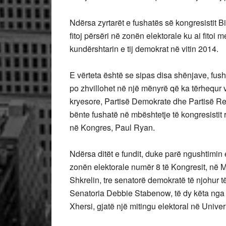
Ndërsa zyrtarët e fushatës së kongresistit Bi
fitoj përsëri në zonën elektorale ku ai fito
kundërshtarin e tij demokrat në vitin 2014.
E vërteta është se sipas disa shënjave, fus
po zhvillohet në një mënyrë që ka tërhequr
kryesore, Partisë Demokrate dhe Partisë Re
bënte fushatë në mbështetje të kongresisti
në Kongres, Paul Ryan.
Ndërsa ditët e fundit, duke parë ngushtimin
zonën elektorale numër 8 të Kongresit, në M
Shkrelin, tre senatorë demokratë të njohur 
Senatoria Debbie Stabenow, të dy këta nga sh
Xhersi, gjatë një mitingu elektoral në Univeri