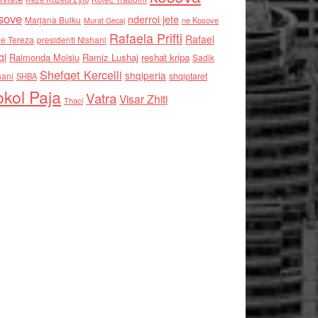
sove
nderroi jete
Marjana Bulku
ne Kosove
Murat Gecaj
Rafaela Prifti
Rafael
e Tereza
presidenti Nishani
qi
Raimonda Moisiu
Ramiz Lushaj
reshat kripa
Sadik
Shefqet Kercelli
shqiperia
hani
shqiptaret
SHBA
kol Paja
Vatra
Visar Zhiti
Thaci