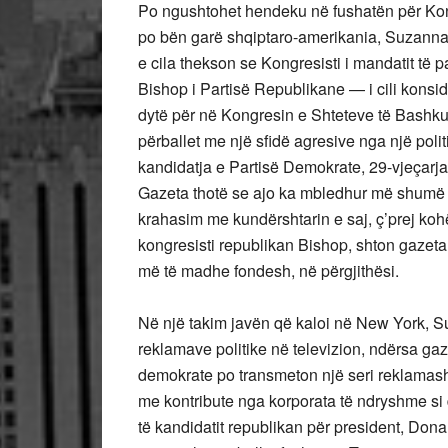
Po ngushtohet hendeku në fushatën për Kong
po bën garë shqiptaro-amerikania, Suzanna
e cila thekson se Kongresisti i mandatit të 
Bishop i Partisë Republikane — i cili konsid
dytë për në Kongresin e Shteteve të Bashkuar
përballet me një sfidë agresive nga një pol
kandidatja e Partisë Demokrate, 29-vjeçarj
Gazeta thotë se ajo ka mbledhur më shumë
krahasim me kundërshtarin e saj, ç’prej kohë
kongresisti republikan Bishop, shton gazeta
më të madhe fondesh, në përgjithësi.
Në një takim javën që kaloi në New York, Su
reklamave politike në televizion, ndërsa gaz
demokrate po transmeton një seri reklamash 
me kontribute nga korporata të ndryshme si 
të kandidatit republikan për president, Do