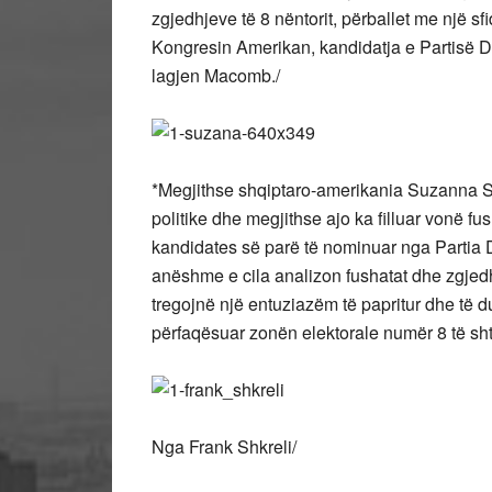
zgjedhjeve të 8 nëntorit, përballet me një sf
Kongresin Amerikan, kandidatja e Partisë D
lagjen Macomb./
*Megjithse shqiptaro-amerikania Suzanna Sh
politike dhe megjithse ajo ka filluar vonë f
kandidates së parë të nominuar nga Partia D
anëshme e cila analizon fushatat dhe zgjed
tregojnë një entuziazëm të papritur dhe të 
përfaqësuar zonën elektorale numër 8 të sht
Nga Frank Shkreli/