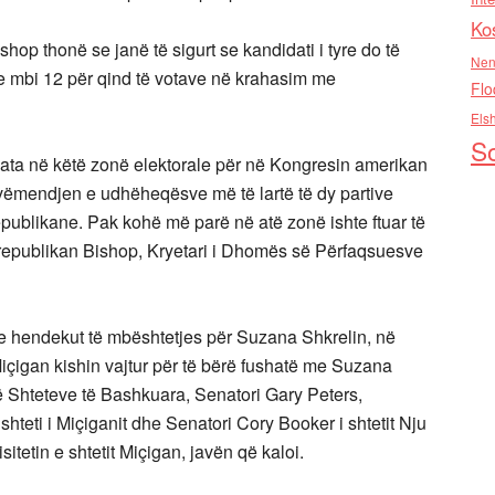
Ko
shop thonë se janë të sigurt se kandidati i tyre do të
Nen
i me mbi 12 për qind të votave në krahasim me
Flo
Els
So
hata në këtë zonë elektorale për në Kongresin amerikan
 vëmendjen e udhëheqësve më të lartë të dy partive
publikane. Pak kohë më parë në atë zonë ishte ftuar të
t republikan Bishop, Kryetari i Dhomës së Përfaqsuesve
 e hendekut të mbështetjes për Suzana Shkrelin, në
içigan kishin vajtur për të bërë fushatë me Suzana
të Shteteve të Bashkuara, Senatori Gary Peters,
teti i Miçiganit dhe Senatori Cory Booker i shtetit Nju
sitetin e shtetit Miçigan, javën që kaloi.