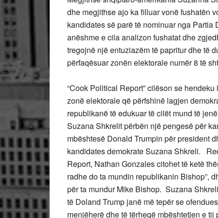
dhe megjithse ajo ka filluar vonë fushatën 
kandidates së parë të nominuar nga Partia D
anëshme e cila analizon fushatat dhe zgjed
tregojnë një entuziazëm të papritur dhe të 
përfaqësuar zonën elektorale numër 8 të sh
“Cook Political Report” cilëson se hendeku 
zonë elektorale që përfshinë lagjen demokr
republikanë të edukuar të cilët mund të jenë
Suzana Shkrelit përbën një pengesë për kand
mbështesë Donald Trumpin për president dhe 
kandidates demokrate Suzana Shkreli. Reda
Report, Nathan Gonzales citohet të ketë thë
radhe do ta mundin republikanin Bishop”, d
për ta mundur Mike Bishop. Suzana Shkreli 
të Doland Trump janë më tepër se ofenduese
menjëherë dhe të tërheqë mbështetjen e tij 