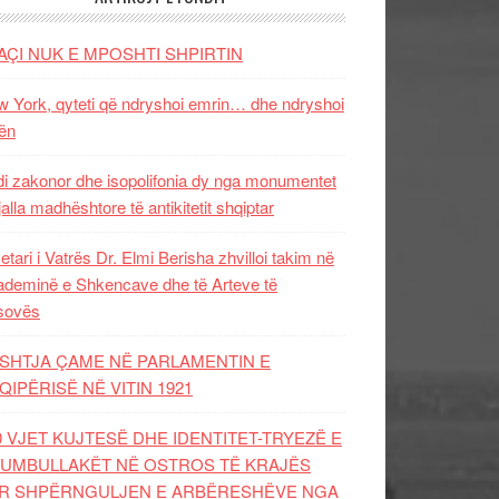
AÇI NUK E MPOSHTI SHPIRTIN
 York, qyteti që ndryshoi emrin… dhe ndryshoi
ën
i zakonor dhe isopolifonia dy nga monumentet
jalla madhështore të antikitetit shqiptar
etari i Vatrës Dr. Elmi Berisha zhvilloi takim në
deminë e Shkencave dhe të Arteve të
sovës
SHTJA ÇAME NË PARLAMENTIN E
QIPËRISË NË VITIN 1921
0 VJET KUJTESË DHE IDENTITET-TRYEZË E
UMBULLAKËT NË OSTROS TË KRAJËS
R SHPËRNGULJEN E ARBËRESHËVE NGA