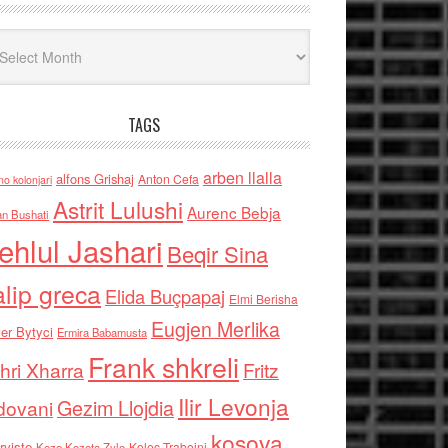
iv
TAGS
arben llalla
alfons Grishaj
Anton Cefa
no kolonjari
Astrit Lulushi
Aurenc Bebja
an Bushati
ehlul Jashari
Beqir Sina
alip greca
Elida Buçpapaj
Elmi Berisha
Eugjen Merlika
er Bytyci
Ermira Babamusta
Frank shkreli
hri Xharra
Fritz
Ilir Levonja
Gezim Llojdia
dovani
kosova
rviste
Kolec Traboini
Keze Kozeta Zylo