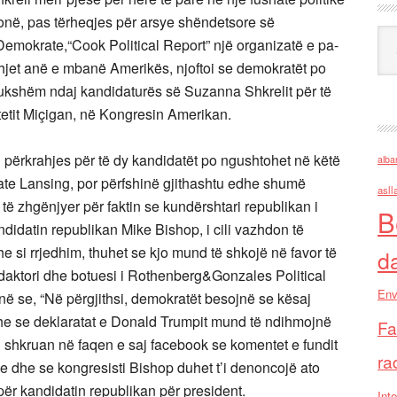
vonë, pas tërheqjes për arsye shëndetsore së
Ark
emokrate,“Cook Political Report” një organizatë e pa-
hjet anë e mbanë Amerikës, njoftoi se demokratët po
dukshëm ndaj kandidaturës së Suzanna Shkrelit për të
tetit Miçigan, në Kongresin Amerikan.
i përkrahjes për të dy kandidatët po ngushtohet në këtë
alba
ate Lansing, por përfshinë gjithashtu edhe shumë
asll
 të zhgënjyer për faktin se kundërshtari republikan i
B
idatin republikan Mike Bishop, i cili vazhdon të
si rrjedhim, thuhet se kjo mund të shkojë në favor të
d
ktori dhe botuesi i Rothenberg&Gonzales Political
Env
në se, “Në përgjithsi, demokratët besojnë se kësaj
he se deklaratat e Donald Trumpit mund të ndihmojnë
Fa
shkruan në faqen e saj facebook se komentet e fundit
ra
 dhe se kongresisti Bishop duhet t’i denoncojë ato
për kandidatin republikan për president.
Inte