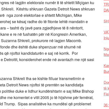
res në lagjën elektorale numër 8 të shtetit Miçigan ku
TR
 Shkreli. Kështu shkruan Gazeta Detroit News shkruan
DA
parë nga zonë elektorlae e shtetit Michigan, Mike
SH
erohej se kësaj radhe do të fitonte lehtë mandatin e
a – tashti dy javë para zgjedhjeve të 8 nëntorit,
VAT
itikane e re në fushatën për në Kongresin Amerikan,
Inj
a Suzanna Shkreli, prokurore në lagjen Macomb.
 fonde dhe është duke shpenzuar më shumë në
Nga
s që njoftoi kandidaturën e saj në korrik. Por
Mal
 e Detroitit, konsiderohet ende në avantazh me një sasi
Kar
Bur
zanna Shkreli tha se kishte filluar transmetimin e
Dom
eta Detroit News njoftoi të premtën se kandidatja
të 
politike duke e lidhur kundërshtarin e saj Mike Bishop
Fis
dhe me komentet e vitit 2005 jo të hijshme për femërat,
nald Trump. Sipas analistëve ka mundësi që problemet
36 