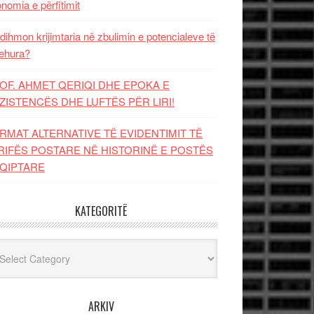
nomia e përfitimit
dihmon krijimtaria në zbulimin e potencialeve të
ehura?
OF. AHMET QERIQI DHE EPOKA E
ZISTENCЁS DHE LUFTЁS PЁR LIRI!
RMAT ALTERNATIVE TË EVIDENTIMIT TË
RIFËS POSTARE NË HISTORINË E POSTËS
QIPTARE
KATEGORITË
egoritë
ARKIV