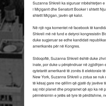
Suzanna Shkreli ka siguruar mbështetjen e 
i Miçiganit dhe Senatorit Booker i shtetit Nju
shtetit Miçigan, javën që kaloi.
Në një nga komentet në facebook të kandi
Shkreli më në fund e detyroi kongresistin Bi
duke sugjeruar se edhe kandidati republikan
amerikanës për në Kongres.
Sidoqoftë, Suzanna Shkreli është duke zhvill
inate, por duke u përqëndruar në zgjidhjen 
qytetarët amerikanë të zonës 8 elektorale të
New York, Suzanna Shkreli u zotua se nuk d
të kësaj gare me qëllim që gjatë dy javëve të
saj mbi planet dhe programet që ajo ka në 
përmërsimin e jetës së tyre të përditshme, në