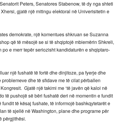
Senatorit Peters, Senatores Stabenow, të dy nga shteti
 Xhersi, gjatë një mitingu elektoral në Univerisitetin e
dates demokrate, një komentues shkruan se Suzanna
shop që të mësojë se si të shqiptojë mbiemërin Shkreli,
 po e merr tepër seriozisht kandidaturën e shqiptaro-
uar një fushatë të fortë dhe dinjitoze, pa fyerje dhe
e problemeve dhe të sfidave me të cilat përballen
 Kongresit. Gjatë një takimi me ‘të javën që kaloi në
o të pushojë së bëri fushatë deri në momentin e fundit
 fundit të kësaj fushate, të informojë bashkqytetarët e
plan të sjellë në Washington, plane dhe programe për
 përgjithësi.