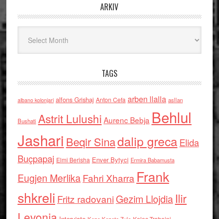
ARKIV
Arkiv
TAGS
arben llalla
alfons Grishaj
Anton Cefa
asllan
albano kolonjari
Behlul
Astrit Lulushi
Aurenc Bebja
Bushati
Jashari
dalip greca
Beqir Sina
Elida
Buçpapaj
Enver Bytyci
Elmi Berisha
Ermira Babamusta
Frank
Eugjen Merlika
Fahri Xharra
shkreli
Ilir
Gezim Llojdia
Fritz radovani
Levonja
Interviste
Kolec Traboini