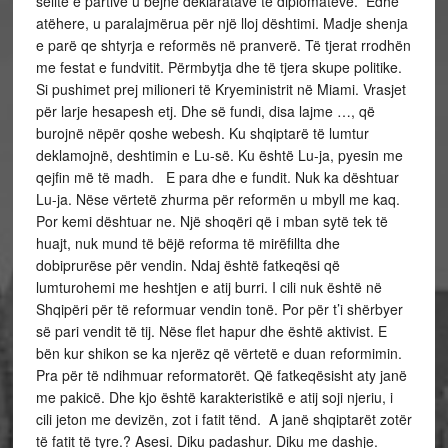
selitë e partive u bëjnë deklaratave të diplomatëve. Edhe
atëhere, u paralajmërua për një lloj dështimi. Madje shenja
e parë qe shtyrja e reformës në pranverë. Të tjerat rrodhën
me festat e fundvitit. Përmbytja dhe të tjera skupe politike.
Si pushimet prej milioneri të Kryeministrit në Miami. Vrasjet
për larje hesapesh etj. Dhe së fundi, disa lajme …, që
burojnë nëpër qoshe webesh. Ku shqiptarë të lumtur
deklamojnë, deshtimin e Lu-së. Ku është Lu-ja, pyesin me
qejfin më të madh. E para dhe e fundit. Nuk ka dështuar
Lu-ja. Nëse vërtetë zhurma për reformën u mbyll me kaq.
Por kemi dështuar ne. Një shoqëri që i mban sytë tek të
huajt, nuk mund të bëjë reforma të mirëfillta dhe
dobiprurëse për vendin. Ndaj është fatkeqësi që
lumturohemi me heshtjen e atij burri. I cili nuk është në
Shqipëri për të reformuar vendin tonë. Por për t’i shërbyer
së pari vendit të tij. Nëse flet hapur dhe është aktivist. E
bën kur shikon se ka njerëz që vërtetë e duan reformimin.
Pra për të ndihmuar reformatorët. Që fatkeqësisht aty janë
me pakicë. Dhe kjo është karakteristikë e atij soji njeriu, i
cili jeton me devizën, zot i fatit tënd. A janë shqiptarët zotër
të fatit të tyre.? Asesi. Diku padashur. Diku me dashje.