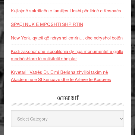
Kujtojmë sakrificën e familjes Lleshi për lirinë e Kosovës
SPAÇI NUK E MPOSHTI SHPIRTIN
New York, qyteti që ndryshoi emrin… dhe ndryshoi botën
Kodi zakonor dhe isopolifonia dy nga monumentet e gjalla
madhështore të antikitetit shqiptar
Kryetari i Vatrës Dr. Elmi Berisha zhvilloi takim në
Akademinë e Shkencave dhe të Arteve të Kosovës
KATEGORITË
Kategoritë