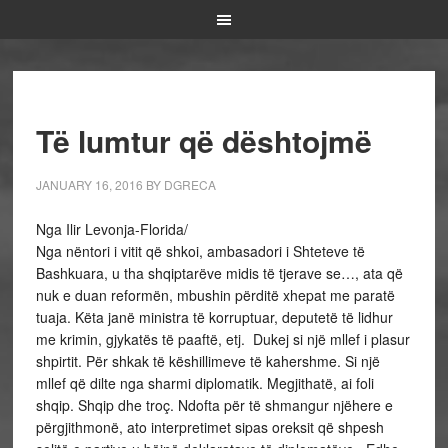
Të lumtur që dështojmë
JANUARY 16, 2016
BY
DGRECA
Nga Ilir Levonja-Florida/
Nga nëntori i vitit që shkoi, ambasadori i Shteteve të
Bashkuara, u tha shqiptarëve midis të tjerave se…, ata që
nuk e duan reformën, mbushin përditë xhepat me paratë
tuaja. Këta janë ministra të korruptuar, deputetë të lidhur
me krimin, gjykatës të paaftë, etj. Dukej si një mllef i plasur
shpirtit. Për shkak të këshillimeve të kahershme. Si një
mllef që dilte nga sharmi diplomatik. Megjithatë, ai foli
shqip. Shqip dhe troç. Ndofta për të shmangur njëhere e
përgjithmonë, ato interpretimet sipas oreksit që shpesh