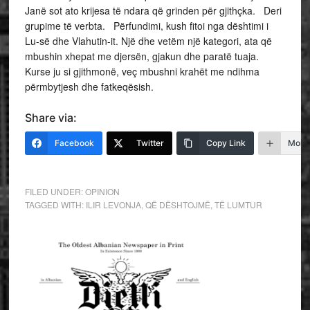
Janë sot ato krijesa të ndara që grinden për gjithçka. Deri
grupime të verbta. Përfundimi, kush fitoi nga dështimi i
Lu-së dhe Vlahutin-it. Një dhe vetëm një kategori, ata që
mbushin xhepat me djersën, gjakun dhe paratë tuaja.
Kurse ju si gjithmonë, veç mbushni krahët me ndihma
përmbytjesh dhe fatkeqësish.
Share via:
Facebook
Twitter
Copy Link
More
FILED UNDER:
OPINION
TAGGED WITH:
ILIR LEVONJA
,
QË DËSHTOJMË
,
TË LUMTUR