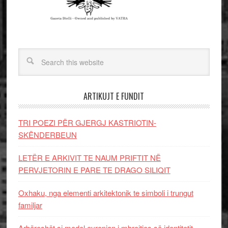
ARTIKUJT E FUNDIT
TRI POEZI PËR GJERGJ KASTRIOTIN-
SKËNDERBEUN
LETËR E ARKIVIT TE NAUM PRIFTIT NË
PERVJETORIN E PARE TE DRAGO SILIQIT
Oxhaku, nga elementi arkitektonik te simboli i trungut
familjar
Arbëreshët si model evropian i mbrojtjes së identitetit