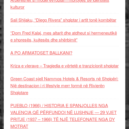
kulturor
Sali Shijaku, “Diego Rivera” shqiptar i artit tonë kombëtar
“Dom Fred Kalaj, mes altarit dhe atdheut si hermeneutikë
e shpresës, kujtesës dhe shërbimit”
A PO ARMATOSET BALLKANI?
Kriza e vlerave – Tragjedia e vërtetë e tranzicionit shqiptar
Green Coast sjell Nammos Hotels & Resorts në Shqipëri:
Një destinacion i ri lifestyle merr formë në Rivierën
Shqiptare
PUEBLO (1966) / HISTORIA E SPANJOLLES NGA
VALENCIA QË PËRFUNDOI NË LUSHNJE — 29 VJET
PRITJE (1937 – 1966) TË NJË TELEFONATE NGA DY
MOTRAT