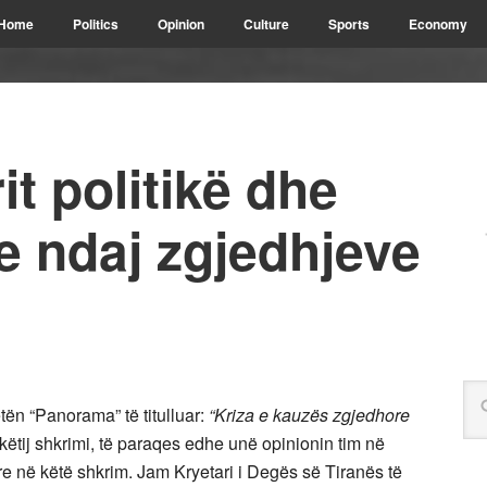
Home
Politics
Opinion
Culture
Sports
Economy
it politikë dhe
re ndaj zgjedhjeve
tën “Panorama” të titulluar:
“Kriza e kauzës zgjedhore
këtij shkrimi, të paraqes edhe unë opinionin tim në
gre në këtë shkrim. Jam Kryetari i Degës së Tiranës të