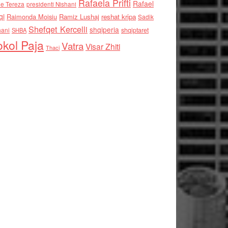
Rafaela Prifti
Rafael
e Tereza
presidenti Nishani
qi
Raimonda Moisiu
Ramiz Lushaj
reshat kripa
Sadik
Shefqet Kercelli
shqiperia
hani
shqiptaret
SHBA
kol Paja
Vatra
Visar Zhiti
Thaci