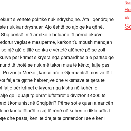
Nen
Flo
Els
ekurit e vërtetë politikë nuk ndryshojnë. Ata i qëndrojnë
So
iste nuk ka ndryshuar. Ajo është po ajo që ka qënë,
 Shqipërisë, një armike e betuar e të përndjekurve
përdorur veglat e mësipërme, kërkon t’u mbush mendjen
se një gjë e tillë qenka e vërtetë atëherë përse zoti
urve për krimet e kryera nga paraardhësja e partisë që
mund të thotë se nuk më takon mua të kërkoj falje pasi
e. Po zonja Merkel, kancelare e Gjermanisë mos vallë i
koi falje të gjithë hebrenjve dhe viktimave të tjera të
i falje për krimet e kryera nga kisha në kohën e
e që i quajti “plehra” luftëtarët e divizionit 4000 të
endit komunist në Shqipëri? Përse sot e quan aleancën
 kur luftëtarët e saj të rënë në kohën e diktaturës i
je dhe pastaj keni të drejtë të pretendoni se e keni