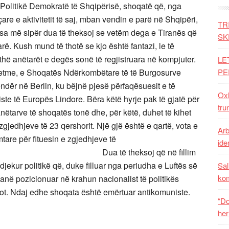
Politikë Demokratë të Shqipërisë, shoqatë që, nga
re e aktivitetit të saj, mban vendin e parë në Shqipëri,
TR
 sa më sipër dua të theksoj se vetëm dega e Tiranës që
SK
rë. Kush mund të thotë se kjo është fantazi, le të
jithë anëtarët e degës sonë të regjistruara në kompjuter.
LE
 vetme, e Shoqatës Ndërkombëtare të të Burgosurve
PE
dër në Berlin, ku bëjnë pjesë përfaqësuesit e të
Oxh
ste të Europës Lindore. Bëra këtë hyrje pak të gjatë për
tru
 anëtarve të shoqatës tonë dhe, për këtë, duhet të kihet
 zgjedhjeve të 23 qershorit. Një gjë është e qartë, vota e
Arb
mtare për fituesin e zgjedhjeve të
iden
theksoj që në fillim
djekur politikë që, duke filluar nga periudha e Luftës së
Sal
ko
 janë pozicionuar në krahun nacionalist të politikës
sot. Ndaj edhe shoqata është emërtuar antikomuniste.
“Do
her