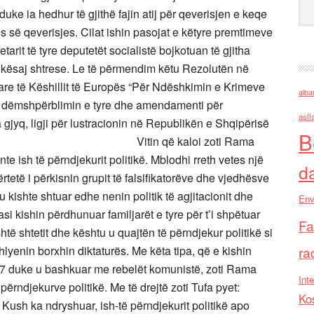
uke ia hedhur të gjithë fajin atij për qeverisjen e keqe
së qeverisjes. Cilat ishin pasojat e këtyre premtimeve
etarit të tyre deputetët socialistë bojkotuan të gjitha
ë kësaj shtrese. Le të përmendim këtu Rezolutën në
re të Këshillit të Europës “Për Ndëshkimin e Krimeve
alba
ër dëmshpërblimin e tyre dhe amendamenti për
asll
a gjyq, ligji për lustracionin në Republikën e Shqipërisë
B
Vitin që kaloi zoti Rama
e ish të përndjekurit politikë. Mblodhi rreth vetes një
d
rtetë i përkisnin grupit të falsifikatorëve dhe vjedhësve
u kishte shtuar edhe nenin politik të agjitacionit dhe
Env
 kishin përdhunuar familjarët e tyre për t’i shpëtuar
Fa
shtë shtetit dhe kështu u quajtën të përndjekur politikë si
hlyenin borxhin diktaturës. Me këta tipa, që e kishin
ra
1997 duke u bashkuar me rebelët komunistë, zoti Rama
Inte
 përndjekurve politikë. Me të drejtë zoti Tufa pyet:
Ko
-të përndjekurit politikë apo