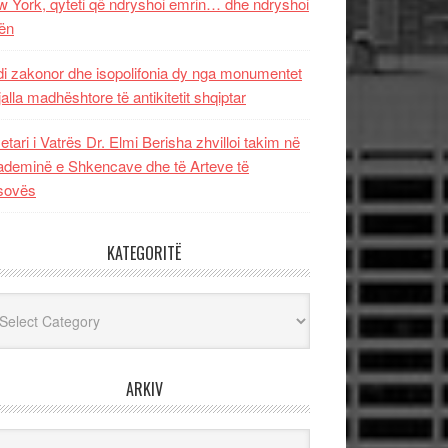
 York, qyteti që ndryshoi emrin… dhe ndryshoi
ën
i zakonor dhe isopolifonia dy nga monumentet
jalla madhështore të antikitetit shqiptar
etari i Vatrës Dr. Elmi Berisha zhvilloi takim në
deminë e Shkencave dhe të Arteve të
sovës
KATEGORITË
egoritë
ARKIV
iv