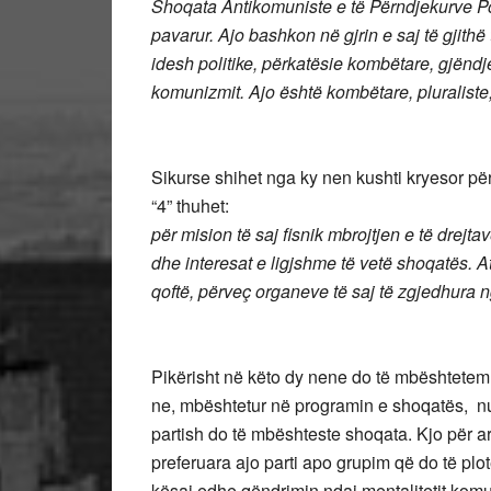
Shoqata Antikomuniste e të Përndjekurve Po
pavarur. Ajo bashkon në gjrin e saj të gjithë
idesh politike, përkatësie kombëtare, gjëndj
komunizmit. Ajo është kombëtare, plur
Sikurse shihet nga ky nen kushti kryesor p
“4” t
për mision të saj fisnik mbrojtjen e të drejtav
dhe interesat e ligjshme të vetë shoqatës. 
qoftë, përveç organeve të saj të z
Pikërisht në këto dy nene do të mbështetem 
ne, mbështetur në programin e shoqatës, nuk
partish do të mbështeste shoqata. Kjo për a
preferuara ajo parti apo grupim që do të plo
kësaj edhe qëndrimin ndaj mentalitetit komu