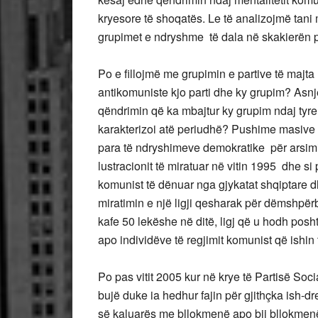
kryesore të shoqatës. Le të analizojmë tani
grupimet e ndryshme të dala në skakierën po
Po e fillojmë me grupimin e partive të majt
antikomuniste kjo parti dhe ky grupim? Asnjë
qëndrimin që ka mbajtur ky grupim ndaj tyre
karakterizoi atë periudhë? Pushime masive ng
para të ndryshimeve demokratike për arsimimi
lustracionit të miratuar në vitin 1995 dhe si 
komunist të dënuar nga gjykatat shqiptar
miratimin e një ligji qesharak për dëmshpërb
kafe 50 lekëshe në ditë, ligj që u hodh pos
apo individëve të regjimit komunist që ishin 
Po pas vitit 2005 kur në krye të Partisë So
bujë duke ia hedhur fajin për gjithçka ish-dr
së kaluarës me bllokmenë apo bij bllokmenësh