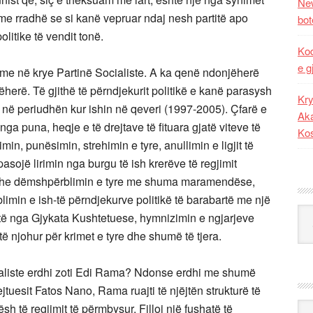
New
 me rradhë se si kanë vepruar ndaj nesh partitë apo
bot
litike të vendit tonë.
Kod
e g
a me në krye Partinë Socialiste. A ka qenë ndonjëherë
herë. Të gjithë të përndjekurit politikë e kanë parasysh
Kry
 në periudhën kur ishin në qeveri (1997-2005). Çfarë e
Aka
a puna, heqje e të drejtave të fituara gjatë viteve të
Ko
n, punësimin, strehimin e tyre, anullimin e ligjit të
pasojë lirimin nga burgu të ish krerëve të regjimit
e dhe dëmshpërblimin e tyre me shuma maramendëse,
limin e ish-të përndjekurve politikë të barabartë me një
Kat
htë nga Gjykata Kushtetuese, hymnizimin e ngjarjeve
të njohur për krimet e tyre dhe shumë të tjera.
cialiste erdhi zoti Edi Rama? Ndonse erdhi me shumë
ejtuesit Fatos Nano, Rama ruajti të njëjtën strukturë të
Ark
 të regjimit të përmbysur. Filloi një fushatë të