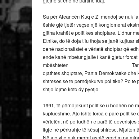
gjejnë strehë në partinë tuaj.
Sa për Aleancën Kuq e Zi mendoj se nuk ia v
është gjë tjetër veçse një konglomerat ekst
gjitha krahët e politikës shqiptare. Lidhur
Etnike, do të doja t’iu thoja se janë kujtuar
qenë nacionalistët e vërtetë shqiptar që ed
ende kanë mbetur gjallë i kanë gjetur forcat 
mbështeten Tani le të kthehemi
djathtës shqiptare, Partia Demokratike dhe ko
shtresës së të përndjekurve politikë? Po të pë
shtjellojmë këto dy pyetje:
Me ndryshimet de
1991, të përndjekurit politikë u hodhën në
kuptueshme. Ajo ishte forca e parë politike 
vërtetën, në periudhën e parë të qeverisje
ligje në përkrahje të kësaj shtrese. Mjafton 
Në ato vite nuk merrej asnjë vendim pa mira