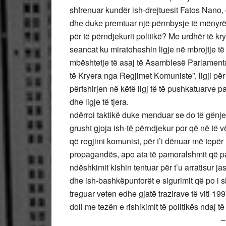
shfrenuar kundër ish-drejtuesit Fatos Nano, d
dhe duke premtuar një përmbysje të mënyrës 
për të përndjekurit politikë? Me urdhër të kry
seancat ku miratoheshin ligje në mbrojtje t
mbështetje të asaj të Asamblesë Parlamenta
të Kryera nga Regjimet Komuniste”, ligji p
përfshirjen në këtë ligj të të pushkatuarve p
dhe ligje të tjera. 
ndërroi taktikë duke menduar se do të gënjent
grusht gjoja ish-të përndjekur por që në të vë
që regjimi komunist, për t’i dënuar më tepër 
propagandës, apo ata të pamoralshmit që pasi
ndëshkimit kishin tentuar për t’u arratisur ja
dhe ish-bashkëpuntorët e sigurimit që po i s
treguar veten edhe gjatë trazirave të viti 
doli me tezën e rishikimit të politikës ndaj të
– Kush ka ndryshuar, ish