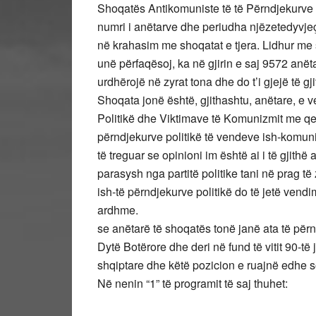
Shoqatës Antikomuniste të të Përndjekurve 
numri i anëtarve dhe periudha njëzetedyvjeça
në krahasim me shoqatat e tjera. Lidhur me
unë përfaqësoj, ka në gjirin e saj 9572 anëta
urdhërojë në zyrat tona dhe do t’i gjejë të g
Shoqata jonë është, gjithashtu, anëtare, e
Politikë dhe Viktimave të Komunizmit me qen
përndjekurve politikë të vendeve ish-komuni
të treguar se opinioni im është ai i të gjithë
parasysh nga partitë politike tani në prag të
ish-të përndjekurve politikë do të jetë vendi
ardhme. Dua të 
se anëtarë të shoqatës tonë janë ata të përn
Dytë Botërore dhe deri në fund të vitit 90-të
shqiptare dhe këtë pozicion e ruajnë edhe 
Në nenin “1” të programit të saj thuhet: