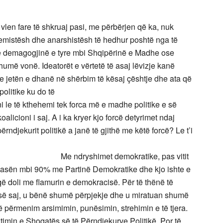
len fare të shkruaj pasi, me përbërjen që ka, nuk
remistësh dhe anarshistësh të hedhur poshtë nga të
 me demagogjinë e tyre mbi Shqipërinë e Madhe ose
 shumë vonë. Ideatorët e vërtetë të asaj lëvizje kanë
he jetën e dhanë në shërbim të kësaj çështje dhe ata që
politike ku do të
 tek forca më e madhe politike e së
alicioni i saj. A i ka kryer kjo forcë detyrimet ndaj
rndjekurit politikë a janë të gjithë me këtë forcë? Le t’i
mokratike, pas vitit
 masën mbi 90% me Partinë Demokratike dhe kjo ishte e
që doli me flamurin e demokracisë. Për të thënë të
s së saj, u bënë shumë përpjekje dhe u miratuan shumë
të përmenim arsimimin, punësimin, strehimin e të tjera.
timin e Shoqatës së të Përndjekurve Politikë. Por të