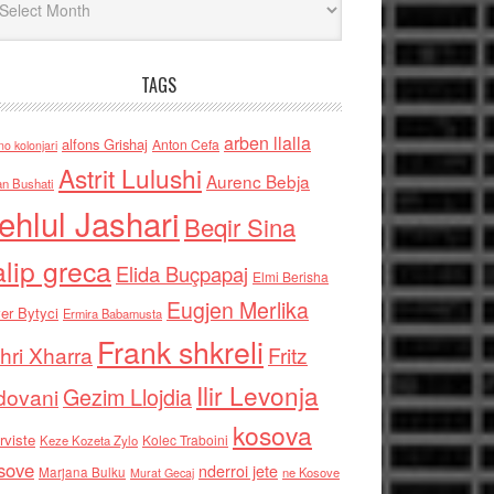
TAGS
arben llalla
alfons Grishaj
Anton Cefa
no kolonjari
Astrit Lulushi
Aurenc Bebja
an Bushati
ehlul Jashari
Beqir Sina
alip greca
Elida Buçpapaj
Elmi Berisha
Eugjen Merlika
er Bytyci
Ermira Babamusta
Frank shkreli
hri Xharra
Fritz
Ilir Levonja
Gezim Llojdia
dovani
kosova
rviste
Kolec Traboini
Keze Kozeta Zylo
sove
nderroi jete
Marjana Bulku
ne Kosove
Murat Gecaj