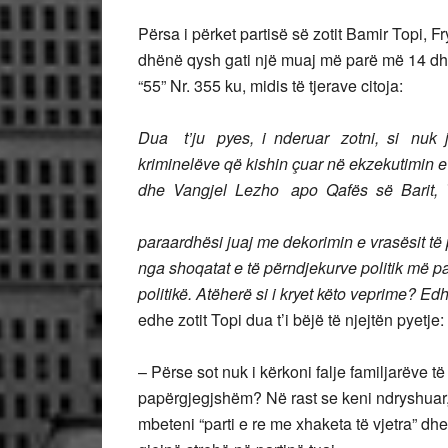
Përsa i përket partisë së zotit Bamir Topi, 
dhënë qysh gati një muaj më parë më 14 dhe
“55” Nr. 355 ku, midis të tjerave citoja:
Dua t’ju pyes, i nderuar zotni, si nuk 
kriminelëve që kishin çuar në ekzekutimin e
dhe Vangjel Lezho apo Qafës së Barit, T
paraardhësi juaj me dekorimin e vrasësit të 
nga shoqatat e të përndjekurve politik më pa
politikë. Atëherë si i kryet këto veprime? Ed
edhe zotit Topi dua t’i bëjë të njejtën pyetje:
– Përse sot nuk i kërkoni falje familjarëve t
papërgjegjshëm? Në rast se keni ndryshuar, 
mbeteni “parti e re me xhaketa të vjetra” dhe