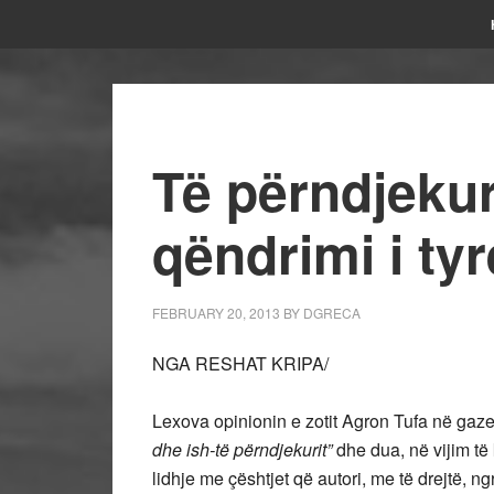
Të përndjekur
qëndrimi i ty
FEBRUARY 20, 2013
BY
DGRECA
NGA RESHAT KRIPA/
Lexova opinionin e zotit Agron Tufa në gaze
dhe ish-të përndjekurit”
dhe dua, në vijim të 
lidhje me çështjet që autori, me të drejtë, n