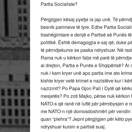
Partia Socialiste?
Përgjigjen kësaj pyetje ia jap unë. Të përndj
besnik parimeve të tyre. Edhe Partia Social
trashëgimtare e denjë e Partisë së Punës të
politikë. Është demagogjia e saj që, duke 
të përndjekurve se paska ndryshuar. Në rast 
Rama nuk u kërkon falje më parë të përndjek
ai drejton, Partia e Punës e Shqipërisë? Ai 
nuk i kam kryer unë apo partia ime ato krim
kishte kryer vetë krimet e nazistëve kur i kër
nazizmit? Po Papa Gjon Pali i Dytë që kërko
mesjetës? Po zoti Majko, përse nuk kërkon falj
NATO-s që ranë në luftë për përmbysjen e r
me NATO-n një domosdoshmëri për vendin tonë
quan “plehra”? Jepni përgjigjen për këto pyet
ndryshuar kursin e partisë suaj.