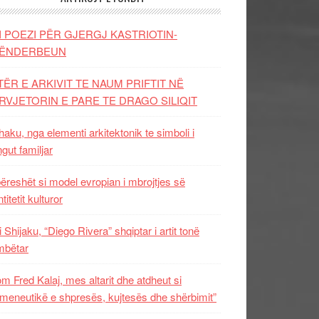
I POEZI PËR GJERGJ KASTRIOTIN-
ËNDERBEUN
TËR E ARKIVIT TE NAUM PRIFTIT NË
RVJETORIN E PARE TE DRAGO SILIQIT
aku, nga elementi arkitektonik te simboli i
ngut familjar
ëreshët si model evropian i mbrojtjes së
titetit kulturor
i Shijaku, “Diego Rivera” shqiptar i artit tonë
mbëtar
m Fred Kalaj, mes altarit dhe atdheut si
meneutikë e shpresës, kujtesës dhe shërbimit”