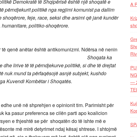
litikë Demokratë të Shqipërisë është një shoqatë e
A 
 të përndjekurit politikë nga regjimi komunist pa dallim
e shoqërore, feje, race, seksi dhe arsimi që janë kundër
Kri
aliste, humanitare, politiko-shoqërore.
shq
Gre
Shq
ër të qenë anëtar është antikomunizmi. Ndërsa në nenin
Riv
huhet:
Shoqata ka
e dhe lirive të të përndjekurve politikë, si dhe të drejtat
PU
Atë nuk mund ta përfaqësojë asnjë subjekt, kushdo
NG
gjedhura nga Kuvendi Kombëtar i Shoqatës.
— 
TE
Kuj
edhe unë në shprehjen e opinionit tim. Parimisht për
Ko
 ka pasur preferenca se cilën parti apo koalicion
rsyen e thjeshtë se për shoqatën do të ishte më e
SP
tësonte më mirë detyrimet ndaj kësaj shtrese. I shtojmë
nist që, siç e theksuam më lart, është një nga synimet