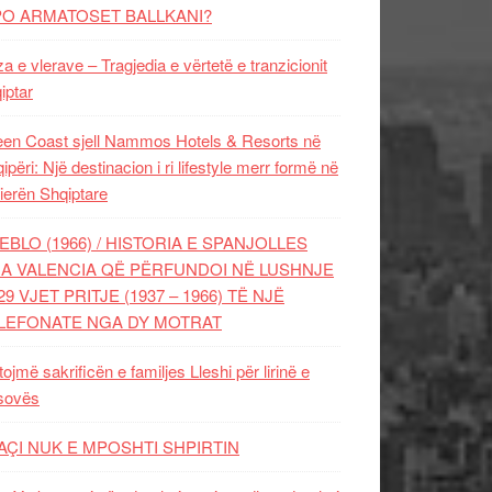
PO ARMATOSET BALLKANI?
za e vlerave – Tragjedia e vërtetë e tranzicionit
iptar
en Coast sjell Nammos Hotels & Resorts në
ipëri: Një destinacion i ri lifestyle merr formë në
ierën Shqiptare
EBLO (1966) / HISTORIA E SPANJOLLES
A VALENCIA QË PËRFUNDOI NË LUSHNJE
29 VJET PRITJE (1937 – 1966) TË NJË
LEFONATE NGA DY MOTRAT
tojmë sakrificën e familjes Lleshi për lirinë e
sovës
AÇI NUK E MPOSHTI SHPIRTIN