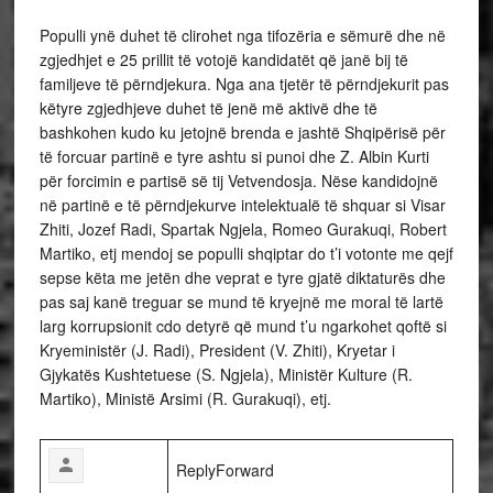
Populli ynë duhet të clirohet nga tifozëria e sëmurë dhe në
zgjedhjet e 25 prillit të votojë kandidatët që janë bij të
familjeve të përndjekura. Nga ana tjetër të përndjekurit pas
këtyre zgjedhjeve duhet të jenë më aktivë dhe të
bashkohen kudo ku jetojnë brenda e jashtë Shqipërisë për
të forcuar partinë e tyre ashtu si punoi dhe Z. Albin Kurti
për forcimin e partisë së tij Vetvendosja. Nëse kandidojnë
në partinë e të përndjekurve intelektualë të shquar si Visar
Zhiti, Jozef Radi, Spartak Ngjela, Romeo Gurakuqi, Robert
Martiko, etj mendoj se populli shqiptar do t’i votonte me qejf
sepse këta me jetën dhe veprat e tyre gjatë diktaturës dhe
pas saj kanë treguar se mund të kryejnë me moral të lartë
larg korrupsionit cdo detyrë që mund t’u ngarkohet qoftë si
Kryeministër (J. Radi), President (V. Zhiti), Kryetar i
Gjykatës Kushtetuese (S. Ngjela), Ministër Kulture (R.
Martiko), Ministë Arsimi (R. Gurakuqi), etj.
ReplyForward