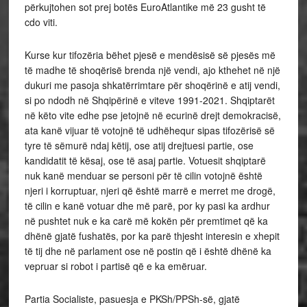
përkujtohen sot prej botës EuroAtlantike më 23 gusht të
cdo viti.
Kurse kur tifozëria bëhet pjesë e mendësisë së pjesës më
të madhe të shoqërisë brenda një vendi, ajo kthehet në një
dukuri me pasoja shkatërrimtare për shoqërinë e atij vendi,
si po ndodh në Shqipërinë e viteve 1991-2021. Shqiptarët
në këto vite edhe pse jetojnë në ecurinë drejt demokracisë,
ata kanë vijuar të votojnë të udhëhequr sipas tifozërisë së
tyre të sëmurë ndaj këtij, ose atij drejtuesi partie, ose
kandidatit të kësaj, ose të asaj partie. Votuesit shqiptarë
nuk kanë menduar se personi për të cilin votojnë është
njeri i korruptuar, njeri që është marrë e merret me drogë,
të cilin e kanë votuar dhe më parë, por ky pasi ka ardhur
në pushtet nuk e ka carë më kokën për premtimet që ka
dhënë gjatë fushatës, por ka parë thjesht interesin e xhepit
të tij dhe në parlament ose në postin që i është dhënë ka
vepruar si robot i partisë që e ka emëruar.
Partia Socialiste, pasuesja e PKSh/PPSh-së, gjatë