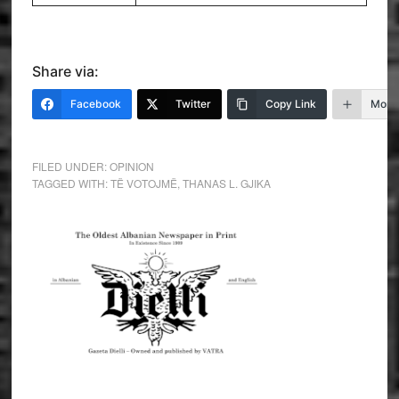
Share via:
Facebook
Twitter
Copy Link
More
FILED UNDER:
OPINION
TAGGED WITH:
TË VOTOJMË
,
THANAS L. GJIKA