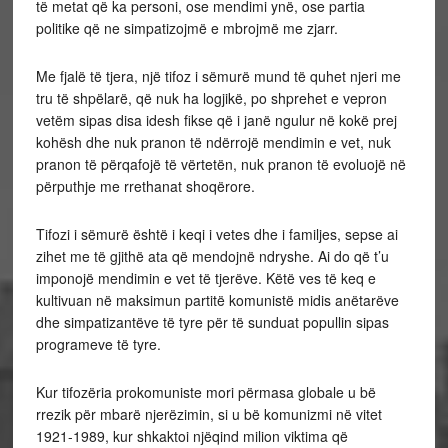
të metat që ka personi, ose mendimi ynë, ose partia
politike që ne simpatizojmë e mbrojmë me zjarr.
Me fjalë të tjera, një tifoz i sëmurë mund të quhet njeri me
tru të shpëlarë, që nuk ha logjikë, po shprehet e vepron
vetëm sipas disa idesh fikse që i janë ngulur në kokë prej
kohësh dhe nuk pranon të ndërrojë mendimin e vet, nuk
pranon të përqafojë të vërtetën, nuk pranon të evoluojë në
përputhje me rrethanat shoqërore.
Tifozi i sëmurë është i keqi i vetes dhe i familjes, sepse ai
zihet me të gjithë ata që mendojnë ndryshe. Ai do që t’u
imponojë mendimin e vet të tjerëve. Këtë ves të keq e
kultivuan në maksimun partitë komunistë midis anëtarëve
dhe simpatizantëve të tyre për të sunduat popullin sipas
programeve të tyre.
Kur tifozëria prokomuniste mori përmasa globale u bë
rrezik për mbarë njerëzimin, si u bë komunizmi në vitet
1921-1989, kur shkaktoi njëqind milion viktima që