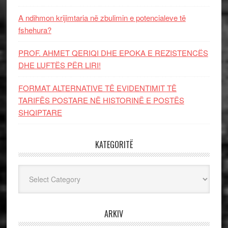
A ndihmon krijimtaria në zbulimin e potencialeve të
fshehura?
PROF. AHMET QERIQI DHE EPOKA E REZISTENCЁS
DHE LUFTЁS PЁR LIRI!
FORMAT ALTERNATIVE TË EVIDENTIMIT TË
TARIFËS POSTARE NË HISTORINË E POSTËS
SHQIPTARE
KATEGORITË
Kategoritë
ARKIV