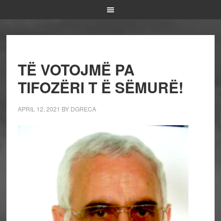
TË VOTOJMË PA
TIFOZËRI T Ë SËMURË!
APRIL 12, 2021
BY
DGRECA