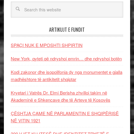
ARTIKUJT E FUNDIT
SPAÇI NUK E MPOSHTI SHPIRTIN
New York, qyteti që ndryshoi emrin… dhe ndryshoi botën
Kodi zakonor dhe isopolifonia dy nga monumentet e gjalla
madhështore të antikitetit shqiptar
Kryetari i Vatrës Dr. Elmi Berisha zhvilloi takim në
Akademinë e Shkencave dhe të Arteve të Kosovës
ÇËSHTJA ÇAME NË PARLAMENTIN E SHQIPËRISË
NË VITIN 1921
300 VJET KUJTESË DHE IDENTITET-TRYEZË E