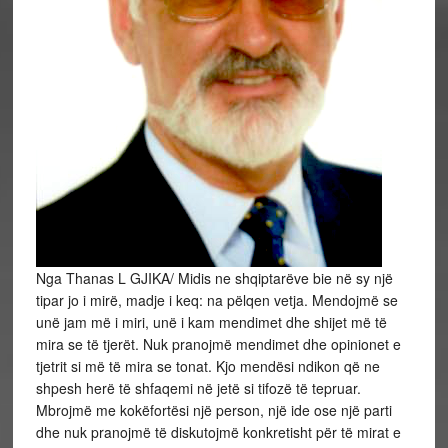
Nga Thanas L GJIKA/ Midis ne shqiptarëve bie në sy një
tipar jo i mirë, madje i keq: na pëlqen vetja. Mendojmë se
unë jam më i miri, unë i kam mendimet dhe shijet më të
mira se të tjerët. Nuk pranojmë mendimet dhe opinionet e
tjetrit si më të mira se tonat. Kjo mendësi ndikon që ne
shpesh herë të shfaqemi në jetë si tifozë të tepruar.
Mbrojmë me kokëfortësi një person, një ide ose një parti
dhe nuk pranojmë të diskutojmë konkretisht për të mirat e