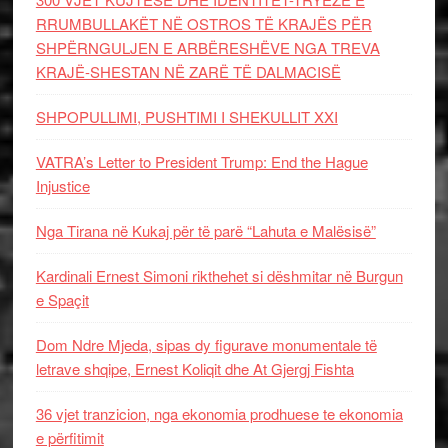
RRUMBULLAKËT NË OSTROS TË KRAJËS PËR
SHPËRNGULJEN E ARBËRESHËVE NGA TREVA
KRAJË-SHESTAN NË ZARË TË DALMACISË
SHPOPULLIMI, PUSHTIMI I SHEKULLIT XXI
VATRA’s Letter to President Trump: End the Hague
Injustice
Nga Tirana në Kukaj për të parë “Lahuta e Malësisë”
Kardinali Ernest Simoni rikthehet si dëshmitar në Burgun
e Spaçit
Dom Ndre Mjeda, sipas dy figurave monumentale të
letrave shqipe, Ernest Koliqit dhe At Gjergj Fishta
36 vjet tranzicion, nga ekonomia prodhuese te ekonomia
e përfitimit