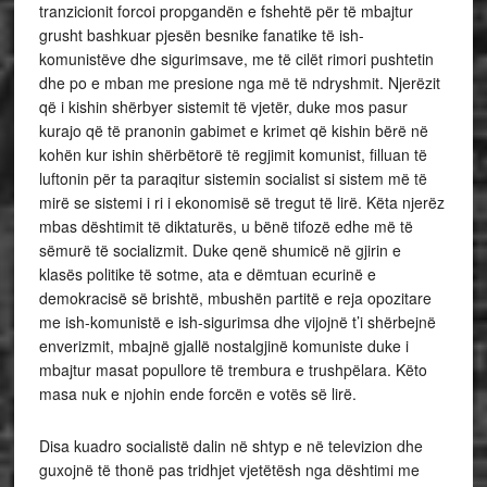
tranzicionit forcoi propgandën e fshehtë për të mbajtur
grusht bashkuar pjesën besnike fanatike të ish-
komunistëve dhe sigurimsave, me të cilët rimori pushtetin
dhe po e mban me presione nga më të ndryshmit. Njerëzit
që i kishin shërbyer sistemit të vjetër, duke mos pasur
kurajo që të pranonin gabimet e krimet që kishin bërë në
kohën kur ishin shërbëtorë të regjimit komunist, filluan të
luftonin për ta paraqitur sistemin socialist si sistem më të
mirë se sistemi i ri i ekonomisë së tregut të lirë. Këta njerëz
mbas dështimit të diktaturës, u bënë tifozë edhe më të
sëmurë të socializmit. Duke qenë shumicë në gjirin e
klasës politike të sotme, ata e dëmtuan ecurinë e
demokracisë së brishtë, mbushën partitë e reja opozitare
me ish-komunistë e ish-sigurimsa dhe vijojnë t’i shërbejnë
enverizmit, mbajnë gjallë nostalgjinë komuniste duke i
mbajtur masat popullore të trembura e trushpëlara. Këto
masa nuk e njohin ende forcën e votës së lirë.
Disa kuadro socialistë dalin në shtyp e në televizion dhe
guxojnë të thonë pas tridhjet vjetëtësh nga dështimi me