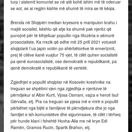
turp i sistemit komunist se në atë kohë ishim më të nderuar
se sot, se ai regjim kishte më shumë të mira se të këqia.
Brenda në Shqipëri median kryesore e manipulon krahu i
majtë socialist, kështu që atje ka shumë pak njerëz që
punojnë për të kthjelluar popullin nga tifozëria e sëmurë
prosocialiste. Ka rrezik që edhe më 25 prill 2021 votuesit
shqiptarë t’ua japin votën po shërbëtorëve të enverizmit,
prej të cilëve kanë vuajtur 75 vjet, të cilët quhen socialistë
pa qenë eurosocialistë, ose demokratë e republikanë, pa
qenë demokratë e republikanë të vertetë.
Zgjedhjet e popullit shqiptar në Kosovën kreshnike na
treguan se shpëtimi vjen nga zgjedhja e njerëzve të
përndjekur si Albin Kurti, Vjosa Osmani, vajza e heroit Isuf
Gërvalla, etj. Pra na treguan se pjesa më e mirë e popullit
përbëhet nga bijtë e familjeve të përndjekura dhe jo nga
familjet e ish-komunistëve dhe sigurimsave, të cilët i tërheq
për hunde klani i fshehtë Hoxha-Alia me në krye Edi
Ramën, Gramos Rucin, Spartk Brahon, etj.