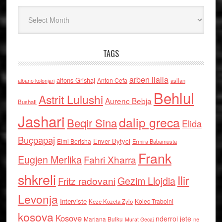
Arkiv
TAGS
arben llalla
alfons Grishaj
Anton Cefa
asllan
albano kolonjari
Behlul
Astrit Lulushi
Aurenc Bebja
Bushati
Jashari
dalip greca
Beqir Sina
Elida
Buçpapaj
Enver Bytyci
Elmi Berisha
Ermira Babamusta
Frank
Eugjen Merlika
Fahri Xharra
shkreli
Ilir
Gezim Llojdia
Fritz radovani
Levonja
Interviste
Kolec Traboini
Keze Kozeta Zylo
kosova
Kosove
nderroi jete
Marjana Bulku
ne
Murat Gecaj