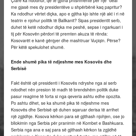
Çfarë ka ndodhur, që të gjitha pritshmëritë për një “deal”
me gjasë mes dy presidentëve u shpërbënë kaq papritur?
Ka ndodhur vërtet diçka, apo e gjitha kjo ishte një akt i ri në
teatrin e njohur politik të Ballkanit? Sipas presidentit serb,
duhet të ketë ndodhur diçka me peshë, sepse i ngarkuari i
tij për Kosovën përdori të premten akuza të rënda:
Kosovarët e kanë gënjyer dhe mashtruar Vuçiqin. Përse?
Për këtë spekulohet shumë.
Ende shumë pika të ndjeshme mes Kosovës dhe
Serbisë
Fakt është që presidenti i Kosovës ndryshe nga ai serb
ndodhet nën presion të madh të brendshëm politik duke
pasur reagime të forta si nga qeveria ashtu edhe opozita.
Po ashtu dihet, se ka shumë pika të ndjeshme mes
Kosovës dhe Serbisë që duhen sqaruar derisa të arrihet
një zgjidhje. Kosova kërkon para së gjithash njohjen, ose jo
bllokimin nga Serbia për pranimin në Kombet e Bashkuara.
Serbia nga ana e saj para së gjithash kërkon ta zgjidhë