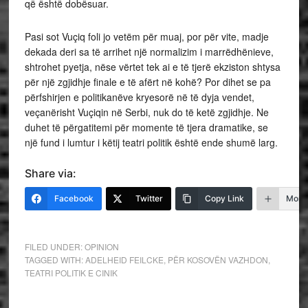
që është dobësuar.
Pasi sot Vuçiq foli jo vetëm për muaj, por për vite, madje
dekada deri sa të arrihet një normalizim i marrëdhënieve,
shtrohet pyetja, nëse vërtet tek ai e të tjerë ekziston shtysa
për një zgjidhje finale e të afërt në kohë? Por dihet se pa
përfshirjen e politikanëve kryesorë në të dyja vendet,
veçanërisht Vuçiqin në Serbi, nuk do të ketë zgjidhje. Ne
duhet të përgatitemi për momente të tjera dramatike, se
një fund i lumtur i këtij teatri politik është ende shumë larg.
Share via:
Facebook
Twitter
Copy Link
More
FILED UNDER:
OPINION
TAGGED WITH:
ADELHEID FEILCKE
,
PËR KOSOVËN VAZHDON
,
TEATRI POLITIK E CINIK