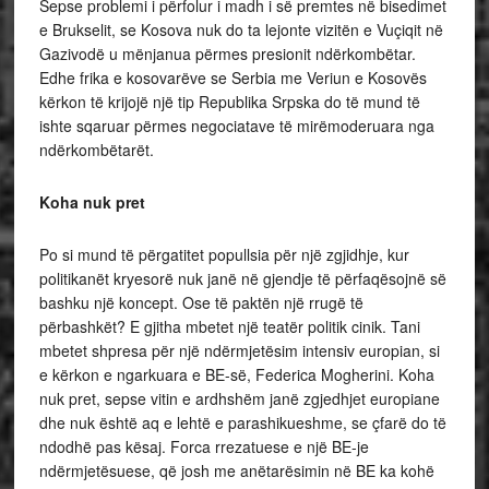
Sepse problemi i përfolur i madh i së premtes në bisedimet
e Brukselit, se Kosova nuk do ta lejonte vizitën e Vuçiqit në
Gazivodë u mënjanua përmes presionit ndërkombëtar.
Edhe frika e kosovarëve se Serbia me Veriun e Kosovës
kërkon të krijojë një tip Republika Srpska do të mund të
ishte sqaruar përmes negociatave të mirëmoderuara nga
ndërkombëtarët.
Koha nuk pret
Po si mund të përgatitet popullsia për një zgjidhje, kur
politikanët kryesorë nuk janë në gjendje të përfaqësojnë së
bashku një koncept. Ose të paktën një rrugë të
përbashkët? E gjitha mbetet një teatër politik cinik. Tani
mbetet shpresa për një ndërmjetësim intensiv europian, si
e kërkon e ngarkuara e BE-së, Federica Mogherini. Koha
nuk pret, sepse vitin e ardhshëm janë zgjedhjet europiane
dhe nuk është aq e lehtë e parashikueshme, se çfarë do të
ndodhë pas kësaj. Forca rrezatuese e një BE-je
ndërmjetësuese, që josh me anëtarësimin në BE ka kohë