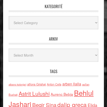
KATEGORITË
Kategoritë
ARKIV
Arkiv
TAGS
arben llalla
alfons Grishaj
Anton Cefa
asllan
albano kolonjari
Behlul
Astrit Lulushi
Aurenc Bebja
Bushati
Jashari
dalip greca
Beqir Sina
Elida