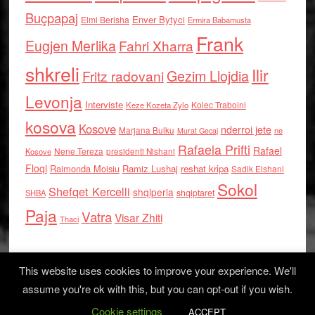
Buçpapaj
Enver Bytyci
Elmi Berisha
Ermira Babamusta
Frank
Eugjen Merlika
Fahri Xharra
shkreli
Ilir
Gezim Llojdia
Fritz radovani
Levonja
Interviste
Kolec Traboini
Keze Kozeta Zylo
kosova
Kosove
nderroi jete
Marjana Bulku
ne
Murat Gecaj
Rafaela Prifti
Rafael
Nene Tereza
Kosove
presidenti Nishani
Floqi
Raimonda Moisiu
Ramiz Lushaj
reshat kripa
Sadik Elshani
Sokol
Shefqet Kercelli
shqiperia
shqiptaret
SHBA
Paja
Vatra
Visar Zhiti
Thaci
This website uses cookies to improve your experience. We'll
assume you're ok with this, but you can opt-out if you wish.
Cookie settings
Log in
ACCEPT