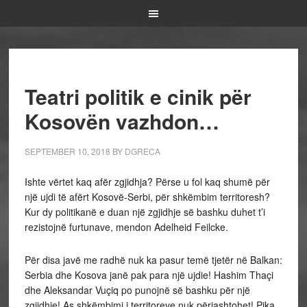
Teatri politik e cinik për
Kosovën vazhdon…
SEPTEMBER 10, 2018
BY
DGRECA
Ishte vërtet kaq afër zgjidhja? Përse u fol kaq shumë për
një ujdi të afërt Kosovë-Serbi, për shkëmbim territoresh?
Kur dy politikanë e duan një zgjidhje së bashku duhet t’i
rezistojnë furtunave, mendon Adelheid Feilcke.
Për disa javë me radhë nuk ka pasur temë tjetër në Balkan:
Serbia dhe Kosova janë pak para një ujdie! Hashim Thaçi
dhe Aleksandar Vuçiq po punojnë së bashku për një
zgjidhje! As shkëmbimi i territoreve nuk përjashtohet! Pika