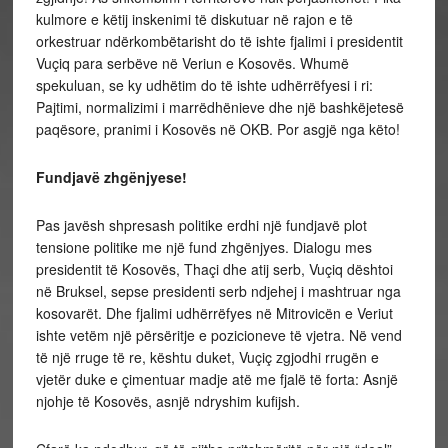
kulmore e këtij inskenimi të diskutuar në rajon e të
orkestruar ndërkombëtarisht do të ishte fjalimi i presidentit
Vuçiq para serbëve në Veriun e Kosovës. Whumë
spekuluan, se ky udhëtim do të ishte udhërrëfyesi i ri:
Pajtimi, normalizimi i marrëdhënieve dhe një bashkëjetesë
paqësore, pranimi i Kosovës në OKB. Por asgjë nga këto!
Fundjavë zhgënjyese!
Pas javësh shpresash politike erdhi një fundjavë plot
tensione politike me një fund zhgënjyes. Dialogu mes
presidentit të Kosovës, Thaçi dhe atij serb, Vuçiq dështoi
në Bruksel, sepse presidenti serb ndjehej i mashtruar nga
kosovarët. Dhe fjalimi udhërrëfyes në Mitrovicën e Veriut
ishte vetëm një përsëritje e pozicioneve të vjetra. Në vend
të një rruge të re, kështu duket, Vuçiç zgjodhi rrugën e
vjetër duke e çimentuar madje atë me fjalë të forta: Asnjë
njohje të Kosovës, asnjë ndryshim kufijsh.