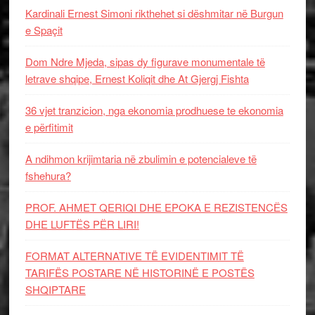
Kardinali Ernest Simoni rikthehet si dëshmitar në Burgun
e Spaçit
Dom Ndre Mjeda, sipas dy figurave monumentale të
letrave shqipe, Ernest Koliqit dhe At Gjergj Fishta
36 vjet tranzicion, nga ekonomia prodhuese te ekonomia
e përfitimit
A ndihmon krijimtaria në zbulimin e potencialeve të
fshehura?
PROF. AHMET QERIQI DHE EPOKA E REZISTENCЁS
DHE LUFTЁS PЁR LIRI!
FORMAT ALTERNATIVE TË EVIDENTIMIT TË
TARIFËS POSTARE NË HISTORINË E POSTËS
SHQIPTARE