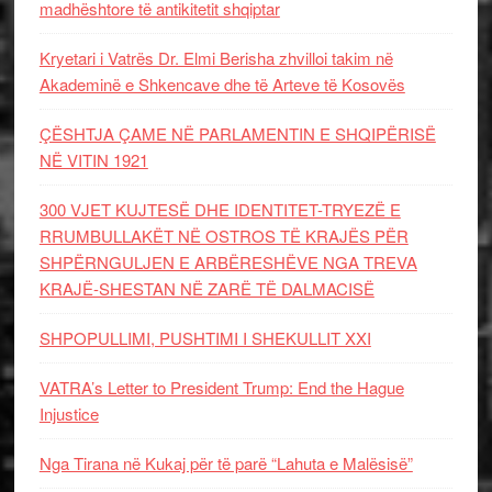
madhështore të antikitetit shqiptar
Kryetari i Vatrës Dr. Elmi Berisha zhvilloi takim në
Akademinë e Shkencave dhe të Arteve të Kosovës
ÇËSHTJA ÇAME NË PARLAMENTIN E SHQIPËRISË
NË VITIN 1921
300 VJET KUJTESË DHE IDENTITET-TRYEZË E
RRUMBULLAKËT NË OSTROS TË KRAJËS PËR
SHPËRNGULJEN E ARBËRESHËVE NGA TREVA
KRAJË-SHESTAN NË ZARË TË DALMACISË
SHPOPULLIMI, PUSHTIMI I SHEKULLIT XXI
VATRA’s Letter to President Trump: End the Hague
Injustice
Nga Tirana në Kukaj për të parë “Lahuta e Malësisë”