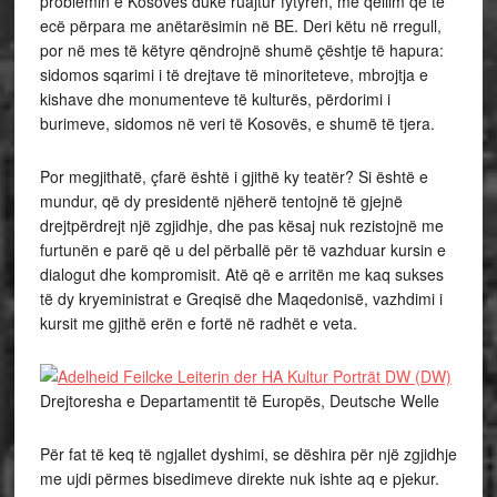
problemin e Kosovës duke ruajtur fytyrën, me qëllim që të
ecë përpara me anëtarësimin në BE. Deri këtu në rregull,
por në mes të këtyre qëndrojnë shumë çështje të hapura:
sidomos sqarimi i të drejtave të minoriteteve, mbrojtja e
kishave dhe monumenteve të kulturës, përdorimi i
burimeve, sidomos në veri të Kosovës, e shumë të tjera.
Por megjithatë, çfarë është i gjithë ky teatër? Si është e
mundur, që dy presidentë njëherë tentojnë të gjejnë
drejtpërdrejt një zgjidhje, dhe pas kësaj nuk rezistojnë me
furtunën e parë që u del përballë për të vazhduar kursin e
dialogut dhe kompromisit. Atë që e arritën me kaq sukses
të dy kryeministrat e Greqisë dhe Maqedonisë, vazhdimi i
kursit me gjithë erën e fortë në radhët e veta.
Drejtoresha e Departamentit të Europës, Deutsche Welle
Për fat të keq të ngjallet dyshimi, se dëshira për një zgjidhje
me ujdi përmes bisedimeve direkte nuk ishte aq e pjekur.