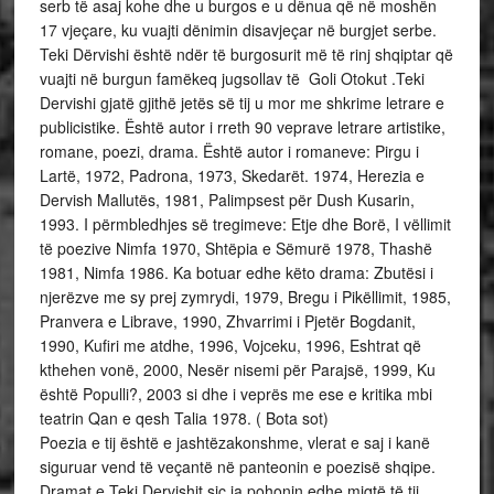
serb të asaj kohe dhe u burgos e u dënua që në moshën
17 vjeçare, ku vuajti dënimin disavjeçar në burgjet serbe.
Teki Dërvishi është ndër të burgosurit më të rinj shqiptar që
vuajti në burgun famëkeq jugsollav të Goli Otokut .Teki
Dervishi gjatë gjithë jetës së tij u mor me shkrime letrare e
publicistike. Është autor i rreth 90 veprave letrare artistike,
romane, poezi, drama. Është autor i romaneve: Pirgu i
Lartë, 1972, Padrona, 1973, Skedarët. 1974, Herezia e
Dervish Mallutës, 1981, Palimpsest për Dush Kusarin,
1993. I përmbledhjes së tregimeve: Etje dhe Borë, I vëllimit
të poezive Nimfa 1970, Shtëpia e Sëmurë 1978, Thashë
1981, Nimfa 1986. Ka botuar edhe këto drama: Zbutësi i
njerëzve me sy prej zymrydi, 1979, Bregu i Pikëllimit, 1985,
Pranvera e Librave, 1990, Zhvarrimi i Pjetër Bogdanit,
1990, Kufiri me atdhe, 1996, Vojceku, 1996, Eshtrat që
kthehen vonë, 2000, Nesër nisemi për Parajsë, 1999, Ku
është Populli?, 2003 si dhe i veprës me ese e kritika mbi
teatrin Qan e qesh Talia 1978. ( Bota sot)
Poezia e tij është e jashtëzakonshme, vlerat e saj i kanë
siguruar vend të veçantë në panteonin e poezisë shqipe.
Dramat e Teki Dervishit siç ia pohonin edhe miqtë të tij