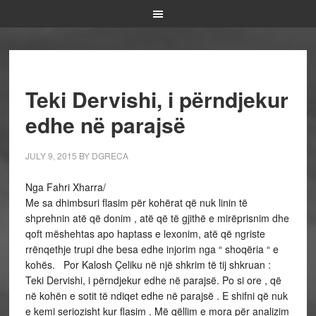
Teki Dervishi, i përndjekur
edhe në parajsë
JULY 9, 2015
BY
DGRECA
Nga Fahri Xharra/
Me sa dhimbsuri flasim për kohërat që nuk linin të
shprehnin atë që donim , atë që të gjithë e mirëprisnim dhe
qoft mëshehtas apo haptass e lexonim, atë që ngriste
rrënqethje trupi dhe besa edhe injorim nga “ shoqëria “ e
kohës. Por Kalosh Çeliku në një shkrim të tij shkruan :
Teki Dervishi, i përndjekur edhe në parajsë. Po si ore , që
në kohën e sotit të ndiqet edhe në parajsë . E shifni që nuk
e kemi seriozisht kur flasim . Më qëllim e mora për analizim