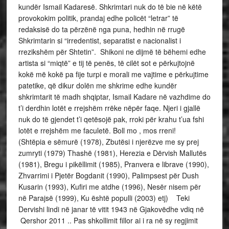
kundër Ismail Kadaresë. Shkrimtari nuk do të bie në këtë
provokokim politik, prandaj edhe policët “letrar” të
redaksisë do ta përzënë nga puna, hedhin në rrugë
Shkrimtarin si “irredentist, separatist e nacionalist i
rrezikshëm për Shtetin”. Shikoni ne dijmë të bëhemi edhe
artista si “miqtë” e tij të penës, të cilët sot e përkujtojnë
kokë më kokë pa fije turpi e morali me vajtime e përkujtime
patetike, që dikur dolën me shkrime edhe kundër
shkrimtarit të madh shqiptar, Ismail Kadare në vazhdime do
t’i derdhin lotët e rrejshëm rrëke nëpër faqe. Njeri i gjallë
nuk do të gjendet t’i qetësojë pak, rroki për krahu t’ua fshi
lotët e rrejshëm me faculetë. Boll mo , mos rreni!
(Shtëpia e sëmurë (1978), Zbutësi i njerëzve me sy prej
zumryti (1979) Thashë (1981), Herezia e Dërvish Mallutës
(1981), Bregu i pikëllimit (1985), Pranvera e librave (1990),
Zhvarrimi i Pjetër Bogdanit (1990), Palimpsest për Dush
Kusarin (1993), Kufiri me atdhe (1996), Nesër nisem për
në Parajsë (1999), Ku është populli (2003) etj) Teki
Dervishi lindi në janar të vitit 1943 në Gjakovëdhe vdiq në
Qershor 2011 .. Pas shkollimit fillor ai i ra në sy regjimit