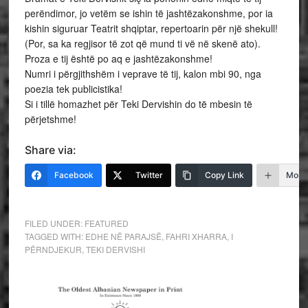
perëndimor, jo vetëm se ishin të jashtëzakonshme, por ia
kishin siguruar Teatrit shqiptar, repertoarin për një shekull!
(Por, sa ka regjisor të zot që mund ti vë në skenë ato).
Proza e tij është po aq e jashtëzakonshme!
Numri i përgjithshëm i veprave të tij, kalon mbi 90, nga
poezia tek publicistika!
Si i tillë homazhet për Teki Dervishin do të mbesin të
përjetshme!
Share via:
Facebook
Twitter
Copy Link
More
FILED UNDER:
FEATURED
TAGGED WITH:
EDHE NË PARAJSË
,
FAHRI XHARRA
,
I
PËRNDJEKUR
,
TEKI DERVISHI