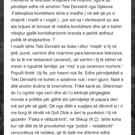
pëndiqet edhe në amshim Teki Dervishit nga Gjakova
.Fatkeqësia kombëtare ishte e madhe ( në atë që po e
shajmë i madh e i vogël ) , por sot sa i vlerësojmë po ata
ata krijues të temave të mëdha kombëtare dhe që e kishin
mbajtur gjallë kombëtarizimin brenda e jashtë atdheut
politik të shqiptarëve. ?
I madh ishte Teki Dervishi se duke i ditur “miqtë” e tij në
jetë, punë, varrime dhe rivarrime para kamerave televizive,
do ta lë me testament (amanet), që varrimi i tij të bëhet në
mesin e ngushtë familjar, pa “miq” e pa ceremoni mortore.”
Populli thotë: Uji fle, por hasmi nuk fle. Edhe përndjekësit e
Teki Dërvishit në kohën e sotshme nuk i merr gjumi. Natë e
ditë shohin ëndrra të tmerrshme. Frikë kanë se, Shkrimtari
do t’u ngritet nga varri dhe do t’u kërkojë përgjegjësi
morale e politike për gjithë ato përndjekje të papara deri
më sot për së gjalli. Që nga ditët e vuajtjes së dënimit si i ri
me burg të rëndë në Goli Otok e deri te punësimi i tij në
gazetën “Flaka e vëllazërimit”, në Shkup (K.Ç) Ishte koha
kur një ditë do të provokohet nga “policë – redaktorët”
cenzurëkuq në redaksi, që të dalë me shkrime edhe