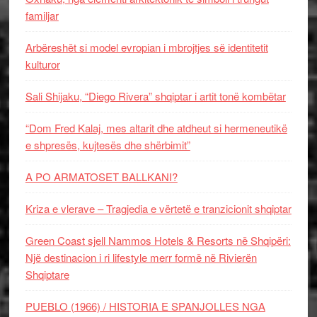
familjar
Arbëreshët si model evropian i mbrojtjes së identitetit
kulturor
Sali Shijaku, “Diego Rivera” shqiptar i artit tonë kombëtar
“Dom Fred Kalaj, mes altarit dhe atdheut si hermeneutikë
e shpresës, kujtesës dhe shërbimit”
A PO ARMATOSET BALLKANI?
Kriza e vlerave – Tragjedia e vërtetë e tranzicionit shqiptar
Green Coast sjell Nammos Hotels & Resorts në Shqipëri:
Një destinacion i ri lifestyle merr formë në Rivierën
Shqiptare
PUEBLO (1966) / HISTORIA E SPANJOLLES NGA