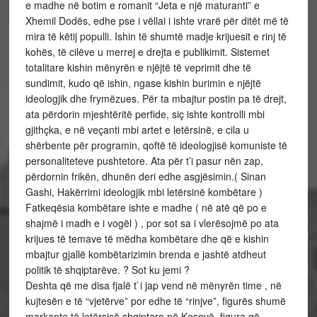
e madhe në botim e romanit “Jeta e një maturanti” e
Xhemil Dodës, edhe pse i vëllai i ishte vrarë për ditët më të
mira të këtij populli. Ishin të shumtë madje krijuesit e rinj të
kohës, të cilëve u merrej e drejta e publikimit. Sistemet
totalitare kishin mënyrën e njëjtë të veprimit dhe të
sundimit, kudo që ishin, ngase kishin burimin e njëjtë
ideologjik dhe frymëzues. Për ta mbajtur postin pa të drejt,
ata përdorin mjeshtëritë perfide, siç ishte kontrolli mbi
gjithçka, e në veçanti mbi artet e letërsinë, e cila u
shërbente për programin, qoftë të ideologjisë komuniste të
personaliteteve pushtetore. Ata për t’i pasur nën zap,
përdornin frikën, dhunën deri edhe asgjësimin.( Sinan
Gashi, Hakërrimi ideologjik mbi letërsinë kombëtare )
Fatkeqësia kombëtare ishte e madhe ( në atë që po e
shajmë i madh e i vogël ) , por sot sa i vlerësojmë po ata
krijues të temave të mëdha kombëtare dhe që e kishin
mbajtur gjallë kombëtarizimin brenda e jashtë atdheut
politik të shqiptarëve. ? Sot ku jemi ?
Deshta që me disa fjalë t`i jap vend në mënyrën time , në
kujtesën e të “vjetërve” por edhe të “rinjve”, figurës shumë
markante të letërsisë shqiptare në Kosovë, figura që