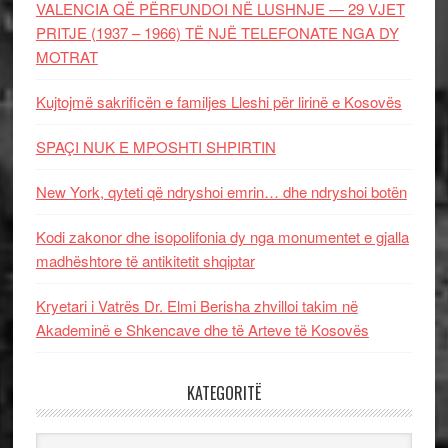
VALENCIA QË PËRFUNDOI NË LUSHNJE — 29 VJET
PRITJE (1937 – 1966) TË NJË TELEFONATE NGA DY
MOTRAT
Kujtojmë sakrificën e familjes Lleshi për lirinë e Kosovës
SPAÇI NUK E MPOSHTI SHPIRTIN
New York, qyteti që ndryshoi emrin… dhe ndryshoi botën
Kodi zakonor dhe isopolifonia dy nga monumentet e gjalla
madhështore të antikitetit shqiptar
Kryetari i Vatrës Dr. Elmi Berisha zhvilloi takim në
Akademinë e Shkencave dhe të Arteve të Kosovës
KATEGORITË
Kategoritë