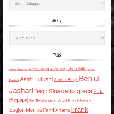
ARKIV
Arkiv
TAGS
arben llalla
alfons Grishaj
Anton Cefa
asllan
albano kolonjari
Behlul
Astrit Lulushi
Aurenc Bebja
Bushati
Jashari
dalip greca
Beqir Sina
Elida
Buçpapaj
Enver Bytyci
Elmi Berisha
Ermira Babamusta
Frank
Eugjen Merlika
Fahri Xharra