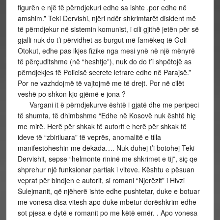
figurën e një të përndjekuri edhe sa ishte ,por edhe në
amshim.” Teki Dervishi, njëri ndër shkrimtarët disident më
të përndjekur në sistemin komunist, i cili gjithë jetën për së
gjalli nuk do t’i përvidhet as burgut më famëkeq të Goli
Otokut, edhe pas ikjes fizike nga mesi ynë në një mënyrë
të përçuditshme (në “heshtje”), nuk do do t’i shpëtojë as
përndjekjes të Policisë secrete letrare edhe në Parajsë.”
Por ne vazhdojmë të vajtojmë me të drejt. Por në cilët
veshë po shkon kjo gjëmë e jona ?
Vargani it ë përndjekurve është i gjatë dhe me peripeci
të shumta, të dhimbshme “Edhe në Kosovë nuk është hiç
me mirë. Herë për shkak të autorit e herë për shkak të
ideve të “zbiriluara” të veprës, anomalitë e tilla
manifestoheshin me dekada…. Nuk duhej t’i botohej Teki
Dervishit, sepse “helmonte rininë me shkrimet e tij”, siç qe
shprehur një funksionar partiak i viteve. Kështu e pësuan
veprat për bindjen e autorit, si romani “Njerëzit” i Hivzi
Sulejmanit, që njëherë ishte edhe pushtetar, duke e botuar
me vonesa disa vitesh apo duke mbetur dorëshkrim edhe
sot pjesa e dytë e romanit po me këtë emër. . Apo vonesa