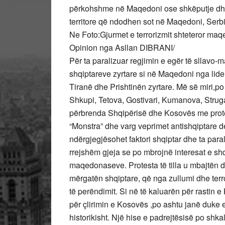
përkohshme në Maqedoni ose shkëputje dhe
territore që ndodhen sot në Maqedoni, Serbi,
Ne Foto:Gjurmet e terrorizmit shteteror ma
Opinion nga Asllan DIBRANI/
Për ta paralizuar regjimin e egër të sllavo
shqiptareve zyrtare si në Maqedoni nga lider
Tiranë dhe Prishtinën zyrtare. Më së miri,po 
Shkupi, Tetova, Gostivari, Kumanova, Struga
përbrenda Shqipërisë dhe Kosovës me prote
“Monstra” dhe varg veprimet antishqiptare de
ndërgjegjësohet faktori shqiptar dhe ta para
rrejshëm gjeja se po mbrojnë interesat e sh
maqedonaseve. Protesta të tilla u mbajtën 
mërgatën shqiptare, që nga zullumi dhe terr
të perëndimit. Si në të kaluarën për rastin 
për çlirimin e Kosovës ,po ashtu janë duke e
historikisht. Një hise e padrejtësisë po sh