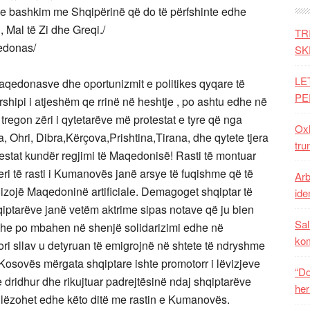
 bashkim me Shqipërinë që do të përfshinte edhe
 Mal të Zi dhe Greqi./
TR
qedonas/
SK
LE
-maqedonasve dhe oportunizmit e politikes qyqare të
PE
shipi i atjeshëm qe rrinë në heshtje , po ashtu edhe në
tregon zëri i qytetarëve më protestat e tyre që nga
Oxh
, Ohri, Dibra,Kërçova,Prishtina,Tirana, dhe qytete tjera
tru
stat kundër regjimi të Maqedonisë! Rasti të montuar
ri të rasti i Kumanovës janë arsye të fuqishme që të
Arb
lizojë Maqedoninë artificiale. Demagoget shqiptar të
iden
qiptarëve janë vetëm aktrime sipas notave që ju bien
Sal
dhe po mbahen në shenjë solidarizimi edhe në
ko
ori sllav u detyruan të emigrojnë në shtete të ndryshme
e Kosovës mërgata shqiptare ishte promotorr i lëvizjeve
“Do
 dridhur dhe rikujtuar padrejtësinë ndaj shqiptarëve
her
kallëzohet edhe këto ditë me rastin e Kumanovës.