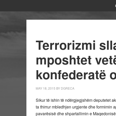
Terrorizmi s
mposhtet ve
konfederatë 
MAY 18, 2015
BY
DGRECA
Sikur të ishin të ndërgjegjshëm deputetet a
ta thirrur mbledhjen urgjente dhe formimin a
pavarësisë dhe shpartallimin e Maqedonisë.