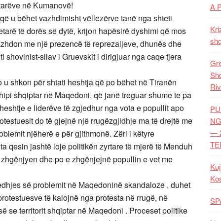
iptarëve në Kumanovë!
A 
t që u bëhet vazhdimisht vëllezërve tanë nga shteti
Kri
tetarë të dorës së dytë, krijon hapësirë dyshimi që mos
shq
 vazhdon me një prezencë të reprezaljeve, dhunës dhe
i shovinist-sllav i Gruevskit i dirigjuar nga caqe tjera
Gre
Shq
o u shkon për shtati heshtja që po bëhet në Tiranën
Riv
shipi shqiptar në Maqedoni, që janë treguar shume te pa
eshtje e liderëve të zgjedhur nga vota e popullit apo
PU
testuesit do të gjejnë një rrugëzgjidhje ma të drejtë me
NG
— 
oblemit njëherë e për gjithmonë. Zëri i këtyre
TE
a qesin jashtë loje politikën zyrtare të mjerë të Menduh
e zhgënjyen dhe po e zhgënjejnë popullin e vet me
Kuj
Ko
zgjedhjes së problemit në Maqedoninë skandaloze , duhet
 protestuesve të kalojnë nga protesta në rrugë, në
SP
së se territorit shqiptar në Maqedoni . Proceset politike