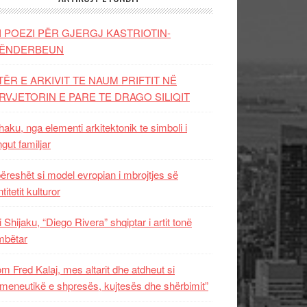
I POEZI PËR GJERGJ KASTRIOTIN-
ËNDERBEUN
TËR E ARKIVIT TE NAUM PRIFTIT NË
RVJETORIN E PARE TE DRAGO SILIQIT
aku, nga elementi arkitektonik te simboli i
ngut familjar
ëreshët si model evropian i mbrojtjes së
titetit kulturor
i Shijaku, “Diego Rivera” shqiptar i artit tonë
mbëtar
m Fred Kalaj, mes altarit dhe atdheut si
meneutikë e shpresës, kujtesës dhe shërbimit”