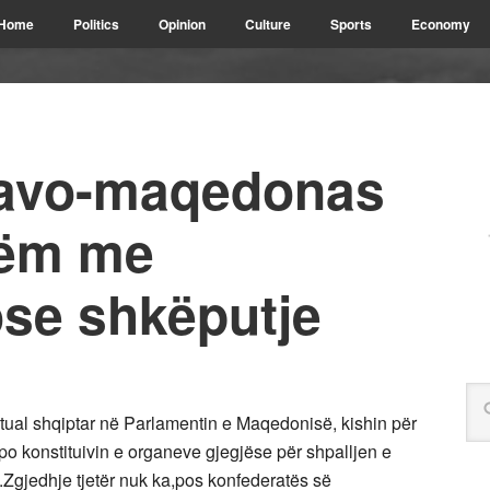
Home
Politics
Opinion
Culture
Sports
Economy
llavo-maqedonas
tëm me
ose shkëputje
ktual shqiptar në Parlamentin e Maqedonisë, kishin për
po konstituivin e organeve gjegjëse për shpalljen e
Zgjedhje tjetër nuk ka,pos konfederatës së