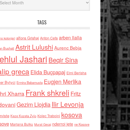
TAGS
arben llalla
alfons Grishaj
Anton Cefa
no kolonjari
Astrit Lulushi
Aurenc Bebja
an Bushati
ehlul Jashari
Beqir Sina
alip greca
Elida Buçpapaj
Elmi Berisha
Eugjen Merlika
er Bytyci
Ermira Babamusta
Frank shkreli
hri Xharra
Fritz
Ilir Levonja
Gezim Llojdia
dovani
kosova
rviste
Kolec Traboini
Keze Kozeta Zylo
sove
nderroi jete
Marjana Bulku
ne Kosove
Murat Gecaj