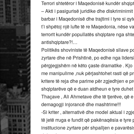
Terrori shtetëror i Maqedonisë kundër shq
– Akti i pasigurisë juridike dhe diskriminimi
barbar i Maqedonisë dhe trajtimi i tyre si qy
t’i shpëtoj një lufte të re Maqedonia, nëse
terrorit kundër popullatës shqiptare nga shtet
antishqiptare?!…
Politikës shoviniste të Maqedonisë sllave p
zyrtare dhe në Prishtinë, po edhe nga lider
përgjegjshëm në këto çaste dramatike . Kjo h
me manipulime ,nuk përjashtohet rasti që pro
kritere të reja dhe parime për zgjedhjen e pr
shqiptarëve që e duan atdheun e tyre duhet t
Thaçave , Ali Ahmetave dhe të tjerëve, që 
demagogji injorancë dhe mashtrime!!!
-Si kriter , alternativë dhe model aktual i 
të jetë rruga e fundit që pakënaqësia e tyre
institucione zyrtare për shpalljen e pavarësi