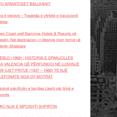
PO ARMATOSET BALLKANI?
za e vlerave – Tragjedia e vërtetë e tranzicionit
iptar
en Coast sjell Nammos Hotels & Resorts në
ipëri: Një destinacion i ri lifestyle merr formë në
ierën Shqiptare
EBLO (1966) / HISTORIA E SPANJOLLES
A VALENCIA QË PËRFUNDOI NË LUSHNJE
29 VJET PRITJE (1937 – 1966) TË NJË
LEFONATE NGA DY MOTRAT
tojmë sakrificën e familjes Lleshi për lirinë e
sovës
AÇI NUK E MPOSHTI SHPIRTIN