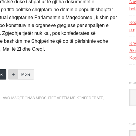
arësisë duke i shpallur të gjitha dokumentet e
New
bot
titë politike shqiptare në dëmin e popullit shqiptar .
ktual shqiptar në Parlamentin e Maqedonisë , kishin për
Kod
po konstituivin e organeve gjegjëse për shpalljen e
e g
Zgjedhje tjetër nuk ka , pos konfederatës së
 bashkim me Shqipërinë që do të përfshinte edhe
Kry
, Mal të Zi dhe Greqi.
Aka
Ko
nk
More
Kat
LLAVO-MAQEDONAS MPOSHTET VETËM ME KONFEDERATË
,
Ark