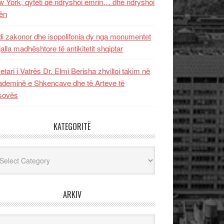
 York, qyteti që ndryshoi emrin… dhe ndryshoi
ën
i zakonor dhe isopolifonia dy nga monumentet
jalla madhështore të antikitetit shqiptar
etari i Vatrës Dr. Elmi Berisha zhvilloi takim në
deminë e Shkencave dhe të Arteve të
sovës
KATEGORITË
egoritë
ARKIV
iv