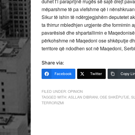
duhet t’i paraprijnë rrugës së sajë drejt pav
mëparshme të pa vlefshme që i nënshkruan par
Sikur të ishin të ndërgjegjshëm deputetet a
ta thirrur mbledhjen urgjente dhe formimin a
pavarësisë dhe shpartallimin e Maqedonisë. 
përkohshme në Maqedoni ose shkëputje dhe
territore që ndodhen sot në Maqedoni, Serbi
Share via:
Facebook
Twitter
Copy Li
FILED UNDER:
OPINION
TAGGED WITH:
ASLLAN DIBRANI
,
OSE SHKËPUTJE
,
S
TERRORIZMI