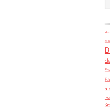
alba
asll
B
d
Env
Fa
ra
Inte
Ko