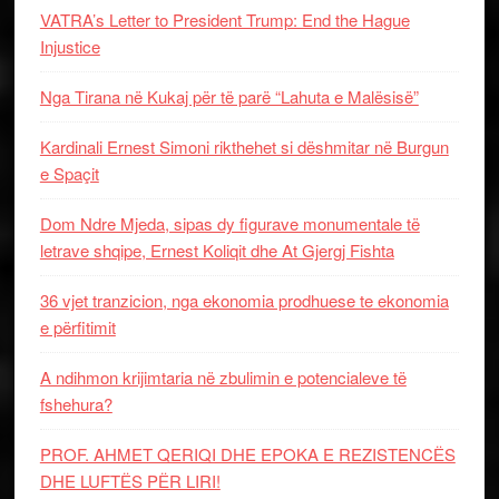
VATRA’s Letter to President Trump: End the Hague
Injustice
Nga Tirana në Kukaj për të parë “Lahuta e Malësisë”
Kardinali Ernest Simoni rikthehet si dëshmitar në Burgun
e Spaçit
Dom Ndre Mjeda, sipas dy figurave monumentale të
letrave shqipe, Ernest Koliqit dhe At Gjergj Fishta
36 vjet tranzicion, nga ekonomia prodhuese te ekonomia
e përfitimit
A ndihmon krijimtaria në zbulimin e potencialeve të
fshehura?
PROF. AHMET QERIQI DHE EPOKA E REZISTENCЁS
DHE LUFTЁS PЁR LIRI!