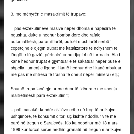
3. me mënyrën e masakrimit të trupave:
– pas ekzekutimeve masive nëpër dhoma e hapësira të
ngushta, duke u hedhur bomba dore dhe rafale
automatikësh, paramilitarët, policët e ushtarët serbë i
copëtojnë e djegin trupat me katalizatorë të ndryshëm të
lëngët e të gaztë, përfshirë edhe djegiet në furrnalta. Ata i
kanë hedhur trupat e gjymtuar e të sakatuar nëpër puse e
shpella, lumenj e liqene, i kanë hedhur dhe i kanë mbuluar
më pas me shtresa të trasha të dheut nëpër miniera) etj.;
Shumë trupa janë gjetur me duar të lidhura e me shenja
maltretimesh para ekzekutimit;
– pati masakër kundër civilëve edhe në treg të artikujve
ushqimorë, të konsumit ditor, siç kishte ndodhur vite më
parë në tregun e Sarajevës. Kjo ka ndodhur më 13 mars
1999 kur forcat serbe hedhin granatë në tregun e artikujve