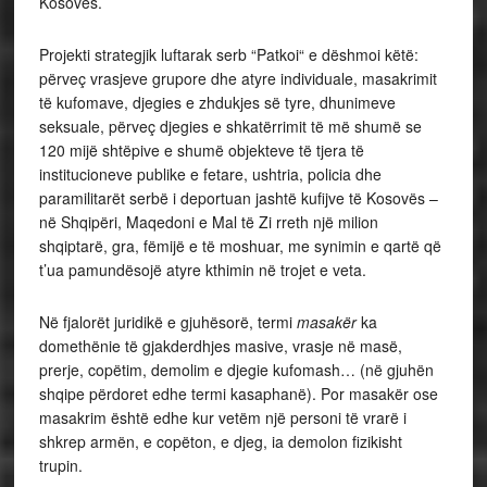
Kosovës.
Projekti strategjik luftarak serb “Patkoi“ e dëshmoi këtë:
përveç vrasjeve grupore dhe atyre individuale, masakrimit
të kufomave, djegies e zhdukjes së tyre, dhunimeve
seksuale, përveç djegies e shkatërrimit të më shumë se
120 mijë shtëpive e shumë objekteve të tjera të
institucioneve publike e fetare, ushtria, policia dhe
paramilitarët serbë i deportuan jashtë kufijve të Kosovës –
në Shqipëri, Maqedoni e Mal të Zi rreth një milion
shqiptarë, gra, fëmijë e të moshuar, me synimin e qartë që
t’ua pamundësojë atyre kthimin në trojet e veta.
Në fjalorët juridikë e gjuhësorë, termi
masakër
ka
domethënie të gjakderdhjes masive, vrasje në masë,
prerje, copëtim, demolim e djegie kufomash… (në gjuhën
shqipe përdoret edhe termi kasaphanë). Por masakër ose
masakrim është edhe kur vetëm një personi të vrarë i
shkrep armën, e copëton, e djeg, ia demolon fizikisht
trupin.