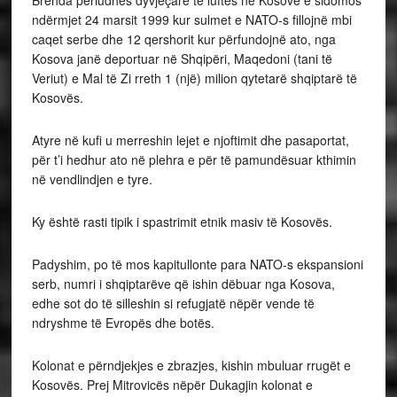
Brenda periudhës dyvjeçare të luftës në Kosovë e sidomos
ndërmjet 24 marsit 1999 kur sulmet e NATO-s fillojnë mbi
caqet serbe dhe 12 qershorit kur përfundojnë ato, nga
Kosova janë deportuar në Shqipëri, Maqedoni (tani të
Veriut) e Mal të Zi rreth 1 (një) milion qytetarë shqiptarë të
Kosovës.
Atyre në kufi u merreshin lejet e njoftimit dhe pasaportat,
për t’i hedhur ato në plehra e për të pamundësuar kthimin
në vendlindjen e tyre.
Ky është rasti tipik i spastrimit etnik masiv të Kosovës.
Padyshim, po të mos kapitullonte para NATO-s ekspansioni
serb, numri i shqiptarëve që ishin dëbuar nga Kosova,
edhe sot do të silleshin si refugjatë nëpër vende të
ndryshme të Evropës dhe botës.
Kolonat e përndjekjes e zbrazjes, kishin mbuluar rrugët e
Kosovës. Prej Mitrovicës nëpër Dukagjin kolonat e