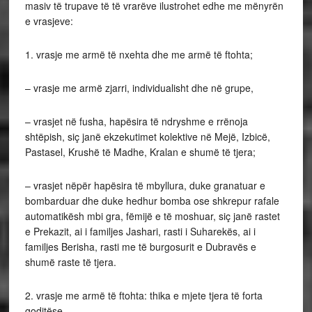
masiv të trupave të të vrarëve ilustrohet edhe me mënyrën
e vrasjeve:
1. vrasje me armë të nxehta dhe me armë të ftohta;
– vrasje me armë zjarri, individualisht dhe në grupe,
– vrasjet në fusha, hapësira të ndryshme e rrënoja
shtëpish, siç janë ekzekutimet kolektive në Mejë, Izbicë,
Pastasel, Krushë të Madhe, Kralan e shumë të tjera;
– vrasjet nëpër hapësira të mbyllura, duke granatuar e
bombarduar dhe duke hedhur bomba ose shkrepur rafale
automatikësh mbi gra, fëmijë e të moshuar, siç janë rastet
e Prekazit, ai i familjes Jashari, rasti i Suharekës, ai i
familjes Berisha, rasti me të burgosurit e Dubravës e
shumë raste të tjera.
2. vrasje me armë të ftohta: thika e mjete tjera të forta
goditëse.