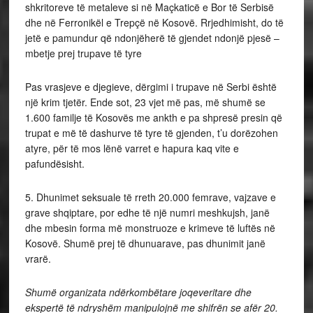
shkritoreve të metaleve si në Maçkaticë e Bor të Serbisë
dhe në Ferronikël e Trepçë në Kosovë. Rrjedhimisht, do të
jetë e pamundur që ndonjëherë të gjendet ndonjë pjesë –
mbetje prej trupave të tyre
Pas vrasjeve e djegieve, dërgimi i trupave në Serbi është
një krim tjetër. Ende sot, 23 vjet më pas, më shumë se
1.600 familje të Kosovës me ankth e pa shpresë presin që
trupat e më të dashurve të tyre të gjenden, t’u dorëzohen
atyre, për të mos lënë varret e hapura kaq vite e
pafundësisht.
5. Dhunimet seksuale të rreth 20.000 femrave, vajzave e
grave shqiptare, por edhe të një numri meshkujsh, janë
dhe mbesin forma më monstruoze e krimeve të luftës në
Kosovë. Shumë prej të dhunuarave, pas dhunimit janë
vrarë.
Shumë organizata ndërkombëtare joqeveritare dhe
ekspertë të ndryshëm manipulojnë me shifrën se afër 20.