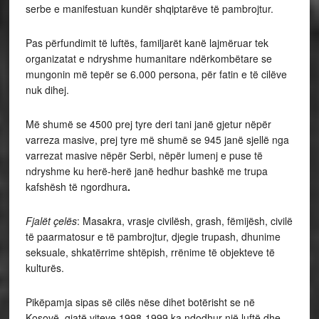
serbe e manifestuan kundër shqiptarëve të pambrojtur.
Pas përfundimit të luftës, familjarët kanë lajmëruar tek
organizatat e ndryshme humanitare ndërkombëtare se
mungonin më tepër se 6.000 persona, për fatin e të cilëve
nuk dihej.
Më shumë se 4500 prej tyre deri tani janë gjetur nëpër
varreza masive, prej tyre më shumë se 945 janë sjellë nga
varrezat masive nëpër Serbi, nëpër lumenj e puse të
ndryshme ku herë-herë janë hedhur bashkë me trupa
kafshësh të ngordhura
.
Fjalët çelës
: Masakra, vrasje civilësh, grash, fëmijësh, civilë
të paarmatosur e të pambrojtur, djegie trupash, dhunime
seksuale, shkatërrime shtëpish, rrënime të objekteve të
kulturës.
Pikëpamja sipas së cilës nëse dihet botërisht se në
Kosovë, gjatë viteve 1998-1999 ka ndodhur një luftë dhe