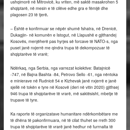
ushqimorë në Mitrovicë, ku vriten, më saktë masakrohen 5
shqiptarë, në mesin e të cilëve edhe gra e fëmijë dhe
plagosen 23 të tjerë
.
– Është e konfirmuar se nëpër shumë fshatra, në Drenicë,
Dukagjin- në komunën e Istogut, në Llapushë e gjithandej
Kosovës, menjëherë pas hyrjes së forcave të NATO-s, nga
puset janë nxjerrë me qindra trupa të dekompozuar të
shqiptarëve të vrarë;
Ndërkaq, nga Serbia, nga varrezat kolektive: Batajnicë
-747, në Bajna Bashta -84, Petrovo Sello -61, nga nëntoka
e minierave në Rudnicë 54 e Kizhevak janë nxjerrë e janë
sjellë në tokën e tyre në Kosovë (deri në vitin 2020) gjithsej
946 trupa të shqiptarëve të vrarë, më saktësisht, mbetje të
trupave të tyre.
Ka raporte të organizatave humanitare ndërkombëtare me
të dhëna të pakonfirmuara, në të cilat thuhet se rreth 300
trupa të shqiptarëve të vrarë janë hedhur në furrnalta të