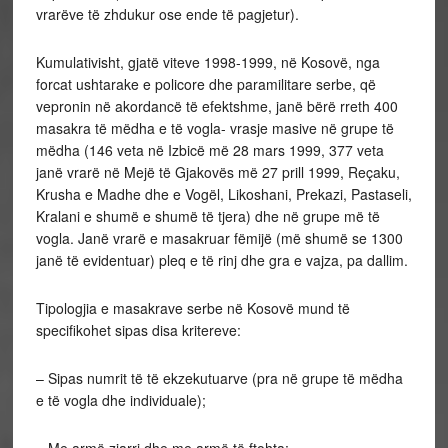
vrarëve të zhdukur ose ende të pagjetur).
Kumulativisht, gjatë viteve 1998-1999, në Kosovë, nga
forcat ushtarake e policore dhe paramilitare serbe, që
vepronin në akordancë të efektshme, janë bërë rreth 400
masakra të mëdha e të vogla- vrasje masive në grupe të
mëdha (146 veta në Izbicë më 28 mars 1999, 377 veta
janë vrarë në Mejë të Gjakovës më 27 prill 1999, Reçaku,
Krusha e Madhe dhe e Vogël, Likoshani, Prekazi, Pastaseli,
Kralani e shumë e shumë të tjera) dhe në grupe më të
vogla. Janë vrarë e masakruar fëmijë (më shumë se 1300
janë të evidentuar) pleq e të rinj dhe gra e vajza, pa dallim.
Tipologjia e masakrave serbe në Kosovë mund të
specifikohet sipas disa kritereve:
– Sipas numrit të të ekzekutuarve (pra në grupe të mëdha
e të vogla dhe individuale);