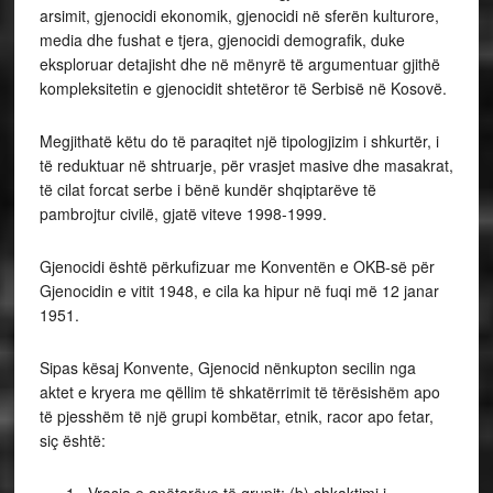
arsimit, gjenocidi ekonomik, gjenocidi në sferën kulturore,
media dhe fushat e tjera, gjenocidi demografik, duke
eksploruar detajisht dhe në mënyrë të argumentuar gjithë
kompleksitetin e gjenocidit shtetëror të Serbisë në Kosovë.
Megjithatë këtu do të paraqitet një tipologjizim i shkurtër, i
të reduktuar në shtruarje, për vrasjet masive dhe masakrat,
të cilat forcat serbe i bënë kundër shqiptarëve të
pambrojtur civilë, gjatë viteve 1998-1999.
Gjenocidi është përkufizuar me Konventën e OKB-së për
Gjenocidin e vitit 1948, e cila ka hipur në fuqi më 12 janar
1951.
Sipas kësaj Konvente, Gjenocid nënkupton secilin nga
aktet e kryera me qëllim të shkatërrimit të tërësishëm apo
të pjesshëm të një grupi kombëtar, etnik, racor apo fetar,
siç është: