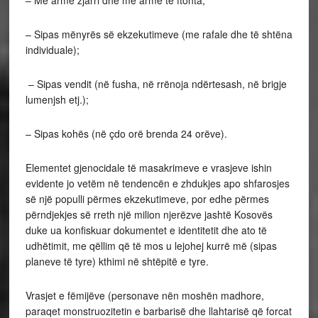
– Me armë zjarri dhe me armë të ftohta;
– Sipas mënyrës së ekzekutimeve (me rafale dhe të shtëna
individuale);
– Sipas vendit (në fusha, në rrënoja ndërtesash, në brigje
lumenjsh etj.);
– Sipas kohës (në çdo orë brenda 24 orëve).
Elementet gjenocidale të masakrimeve e vrasjeve ishin
evidente jo vetëm në tendencën e zhdukjes apo shfarosjes
së një populli përmes ekzekutimeve, por edhe përmes
përndjekjes së rreth një milion njerëzve jashtë Kosovës
duke ua konfiskuar dokumentet e identitetit dhe ato të
udhëtimit, me qëllim që të mos u lejohej kurrë më (sipas
planeve të tyre) kthimi në shtëpitë e tyre.
Vrasjet e fëmijëve (personave nën moshën madhore,
paraqet monstruozitetin e barbarisë dhe llahtarisë që forcat