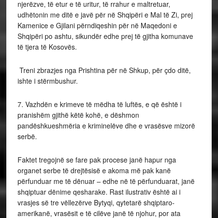
njerëzve, të etur e të uritur, të rrahur e maltretuar,
udhëtonin me ditë e javë për në Shqipëri e Mal të Zi, prej
Kamenice e Gjilani përndiqeshin për në Maqedoni e
Shqipëri po ashtu, sikundër edhe prej të gjitha komunave
të tjera të Kosovës.
Treni zbrazjes nga Prishtina për në Shkup, për çdo ditë,
ishte i stërmbushur.
7. Vazhdën e krimeve të mëdha të luftës, e që është i
pranishëm gjithë këtë kohë, e dëshmon
pandëshkueshmëria e kriminelëve dhe e vrasësve mizorë
serbë.
Faktet tregojnë se fare pak procese janë hapur nga
organet serbe të drejtësisë e akoma më pak kanë
përfunduar me të dënuar – edhe në të përfunduarat, janë
shqiptuar dënime qesharake. Rast ilustrativ është ai i
vrasjes së tre vëllezërve Bytyqi, qytetarë shqiptaro-
amerikanë, vrasësit e të cilëve janë të njohur, por ata