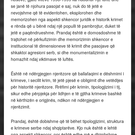
se janë të njohura pasojat e saj, nuk do të jetë e
nevojshme që të evidentohen, eksplorohen dhe
memorizohen nga aspekti shkencor juridik e historik krimet
e rënda që u bënë ndaj një populli të pambrojtur, duket të
jetë e paqëndrueshme. Prandaj është e domosdoshme të
trajtohet në përkufizimin dhe memorizimin shkencor e
institucional të dimensioneve të krimit dhe pasojave që
shkaktoi agresioni serb, si dhe monumentalizimin e
homazhit ndaj viktimave të luftës.
Është në ndërgjegjen njerëzore që ballafaqimi e dëshmimi i
krimeve, i secilit krim, të jetë pjesë e obligimit dhe vetëdijes
për historitë njerëzore. Rrëfimi për krimin, tipologjizimi i tij,
sikur edhe përpjekja për lidhjen e të gjitha krimeve bashkë
në kërthizën e origjinës, ndikon në ndërgjegjen e
njerëzimit.
Prandaj, është dobishme që të bëhet tipologjizimi, struktura
e krimeve serbe ndaj shqiptarëve. Kjo nuk është e lehtë
nga aspekti shkencor, por është edhe më e dhimbshme