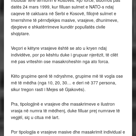
mbuluar tërë territorin e Kosovës. Kjo forcë, sidomos pas
datës 24 mars 1999, kur filluan sulmet e NATO-s ndaj
caqeve të caktuara në Serbi e Kosovë, fillojnë sulmet e
tmerrshme të përndjekjes masive, vrasjeve, dhunimeve,
djegieve e shkatërrimeve kundër popullatës civile
shqiptare.
Veçori e këtyre vrasjeve është se ato u kryen ndaj
individëve, por po kështu duke i grupuar njerëzit, të cilët
më pas vriteshin ose masakroheshin nga ato forca.
Këto grupime qenë të ndryshme, grupime më të vogla ose
më të mëdha (nga 10, 20, 30… e deri në 377 persona,
sikur tregon rasti i Mejes së Gjakovës).
Pra, tipologjinë e vrasjeve dhe masakrimeve e ilustron
vrasja në numra të mëdhenj, duke filluar prej numrave të
vegjël, siç u citua më lart.
Por tipologjia e vrasjeve masive dhe masakrimit individual e