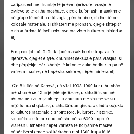
pariparueshme: humbje të jetëve njerëzore, vrasje të
civilëve të të gjitha moshave, djegie kufomash, masakrime
në grupe të mëdha e të vogla, përdhunime, si dhe dëme
kolosale materiale, si shkatërrime pronash, djegie shtëpish
e shkatërrime të institucioneve me vlera kulturore, historike
etj.
Por, pasojat më të rënda janë masakrimet e trupave të
njerëzve, djegiet e tyre, dhunimet seksuale para vrasjes, si
dhe përpjekjet për fshehje të krimeve duke hedhur trupa në
varreza masive, në hapësira sekrete, nëpër miniera etj.
Gjatë luftës në Kosovë, në vitet 1998-1999 kur u humbën
më shumë se 13 mijë jetë njerëzore, u shkatërruan më
shumë se 120 mijë shtëpi, u dhunuan më shumë se 20
mijë femra shqiptare, u shkatërruan qindra e qindra objekte
të kulturës materiale e shpirtërore, kulturore, historike,
kombëtare e fetare dhe më shumë se 6000 trupa të
vrarësh u fshehën nëpër varreza të ndryshme masive
nëpër Serbi (ende sot kërkohen mbi 1600 trupa të të