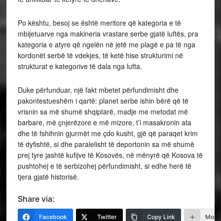
Po kështu, besoj se është meritore që kategoria e të
mbijetuarve nga makineria vrastare serbe gjatë luftës, pra
kategoria e atyre që ngelën në jetë me plagë e pa të nga
kordonët serbë të vdekjes, të ketë hise strukturimi në
strukturat e kategorive të dala nga lufta.
Duke përfunduar, një fakt mbetet përfundimisht dhe
pakontestueshëm i qartë: planet serbe ishin bërë që të
vrisnin sa më shumë shqiptarë, madje me metodat më
barbare, më çnjerëzore e më mizore, t’i masakronin ata
dhe të fshihnin gjurmët me çdo kusht, gjë që paraqet krim
të dyfishtë, si dhe paralelisht të deportonin sa më shumë
prej tyre jashtë kufijve të Kosovës, në mënyrë që Kosova të
pushtohej e të serbizohej përfundimisht, si edhe herë të
tjera gjatë historisë.
Share via:
Facebook
Twitter
Copy Link
More