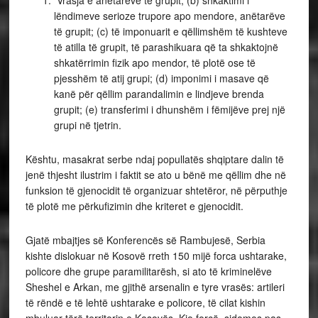
Vrasja e anëtarëve të grupit; (b) shkaktimi i
lëndimeve serioze trupore apo mendore, anëtarëve
të grupit; (c) të imponuarit e qëllimshëm të kushteve
të atilla të grupit, të parashikuara që ta shkaktojnë
shkatërrimin fizik apo mendor, të plotë ose të
pjesshëm të atij grupi; (d) imponimi i masave që
kanë për qëllim parandalimin e lindjeve brenda
grupit; (e) transferimi i dhunshëm i fëmijëve prej një
grupi në tjetrin.
Kështu, masakrat serbe ndaj popullatës shqiptare dalin të
jenë thjesht ilustrim i faktit se ato u bënë me qëllim dhe në
funksion të gjenocidit të organizuar shtetëror, në përputhje
të plotë me përkufizimin dhe kriteret e gjenocidit.
Gjatë mbajtjes së Konferencës së Rambujesë, Serbia
kishte dislokuar në Kosovë rreth 150 mijë forca ushtarake,
policore dhe grupe paramilitarësh, si ato të kriminelëve
Sheshel e Arkan, me gjithë arsenalin e tyre vrasës: artileri
të rëndë e të lehtë ushtarake e policore, të cilat kishin