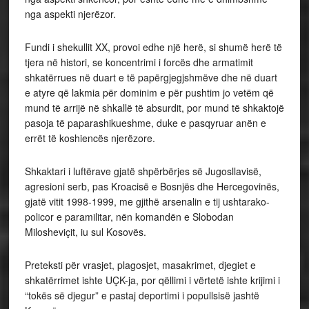
nga aspekti njerëzor.
Fundi i shekullit XX, provoi edhe një herë, si shumë herë të
tjera në histori, se koncentrimi i forcës dhe armatimit
shkatërrues në duart e të papërgjegjshmëve dhe në duart
e atyre që lakmia për dominim e për pushtim jo vetëm që
mund të arrijë në shkallë të absurdit, por mund të shkaktojë
pasoja të paparashikueshme, duke e pasqyruar anën e
errët të koshiencës njerëzore.
Shkaktari i luftërave gjatë shpërbërjes së Jugosllavisë,
agresioni serb, pas Kroacisë e Bosnjës dhe Hercegovinës,
gjatë vitit 1998-1999, me gjithë arsenalin e tij ushtarako-
policor e paramilitar, nën komandën e Slobodan
Milosheviçit, iu sul Kosovës.
Preteksti për vrasjet, plagosjet, masakrimet, djegiet e
shkatërrimet ishte UÇK-ja, por qëllimi i vërtetë ishte krijimi i
“tokës së djegur” e pastaj deportimi i popullsisë jashtë