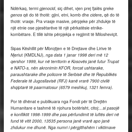
Ndërkaq, termi
gjenocid
, siç dihet, vjen prej fjalës greke
genos
që do të thotë: gjini, etni, komb dhe
cidere
,
që do të
thotë: vrasje. Pra vrasje masive, përpjeke për zhdukje të
një etnie ose pjesëtarëve të një përkatësie etnike-
kombëtare. E tillë ishte përpjekja e regjimit të Milosheviçit.
Sipas Këshillit për Mbrojtjen e të Drejtave dhe Lirive të
N
jeriut (KMDLNJ),
nga data 1 janar 1998 deri më 12
qershor 1999, kur në territorin e Kosovës janë futur Trupat
e NATO-s, nën akronimin KFOR, forcat ushtarake,
paraushtarake dhe policore të Serbisë dhe të Republikës
Federale të Jugosllavisë (RFJ) kanë vrarë 7900 civilë
shqiptarë të paarmatosur (6579 meshkuj, 1321 femra).
Por të dhënat e publikuara nga Fondi për të Drejtën
Humanitare e tashmë të njohura botërisht, citoj:.
..si pasojë
e konfliktit 1998-1999 dhe pas përfundimit të luftës deri në
fund të vitit 2000, 13535 persona janë vrarë apo janë
zhdukur me dhunë. Nga numri i përgjithshëm i viktimave