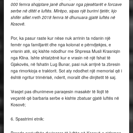
000 femra shqiptare janë dhunuar nga pjesëtarët e forcave
serbe në ditët e luftës. Mirëpo, sipas një burimi tjetër, kjo
shifër sillet rreth 2018 femra të dhunuara gjatë luftës në
Kosovë.
Por, ka pasur raste kur nëse nuk arrinin ta ndanin një
femër nga familjarët dhe nga kolonat e përndjekjes, e
vrisnin atë, siç kishte ndodhur me Shpresa Musli Krasniqin
nga Klina. Ishte shtatzënë kur e vrasin në një fshat të
Gjakovës, në fshatin Lug Bunar, pasi nuk arrijnë ta zbresin
nga rimorkioja e traktorit. Sot aty ndodhet një memorial që i
është ngritur trimërisë, nderit, moralit dhe dinjitetit të saj.
Vrasjet pas dhunimeve paraqesin masakër të llojit të
veçantë që barbaria serbe e kishte zbatuar gjatë luftës në
Kosovë;
6. Spastrimi etnik: