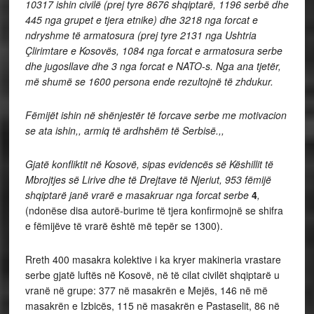
10317 ishin civilë (prej tyre 8676 shqiptarë, 1196 serbë dhe
445 nga grupet e tjera etnike) dhe 3218 nga forcat e
ndryshme të armatosura (prej tyre 2131 nga Ushtria
Çlirimtare e Kosovës, 1084 nga forcat e armatosura serbe
dhe jugosllave dhe 3 nga forcat e NATO-s. Nga ana tjetër,
më shumë se 1600 persona ende rezultojnë të zhdukur.
Fëmijët ishin në shënjestër të forcave serbe me motivacion
se ata ishin,, armiq të ardhshëm të Serbisë.,,
Gjatë konfliktit në Kosovë, sipas evidencës së Këshillit të
Mbrojtjes së Lirive dhe të Drejtave të Njeriut, 953 fëmijë
shqiptarë janë vrarë e masakruar nga forcat serbe
4
,
(ndonëse disa autorë-burime të tjera konfirmojnë se shifra
e fëmijëve të vrarë është më tepër se 1300).
Rreth 400 masakra kolektive i ka kryer makineria vrastare
serbe gjatë luftës në Kosovë, në të cilat civilët shqiptarë u
vranë në grupe: 377 në masakrën e Mejës, 146 në më
masakrën e Izbicës, 115 në masakrën e Pastaselit, 86 në