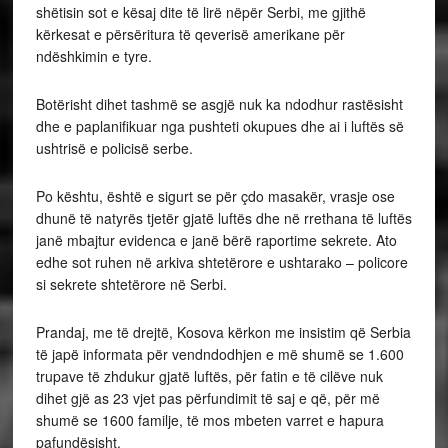
shëtisin sot e kësaj dite të lirë nëpër Serbi, me gjithë
kërkesat e përsëritura të qeverisë amerikane për
ndëshkimin e tyre.
Botërisht dihet tashmë se asgjë nuk ka ndodhur rastësisht
dhe e paplanifikuar nga pushteti okupues dhe ai i luftës së
ushtrisë e policisë serbe.
Po kështu, është e sigurt se për çdo masakër, vrasje ose
dhunë të natyrës tjetër gjatë luftës dhe në rrethana të luftës
janë mbajtur evidenca e janë bërë raportime sekrete. Ato
edhe sot ruhen në arkiva shtetërore e ushtarako – policore
si sekrete shtetërore në Serbi.
Prandaj, me të drejtë, Kosova kërkon me insistim që Serbia
të japë informata për vendndodhjen e më shumë se 1.600
trupave të zhdukur gjatë luftës, për fatin e të cilëve nuk
dihet gjë as 23 vjet pas përfundimit të saj e që, për më
shumë se 1600 familje, të mos mbeten varret e hapura
pafundësisht.