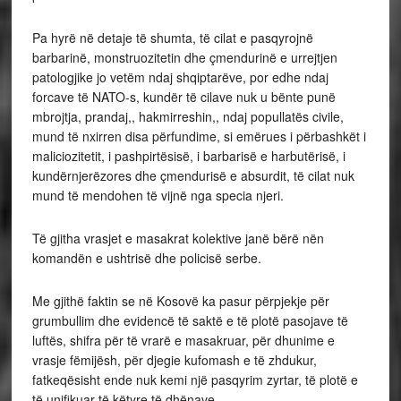
Pa hyrë në detaje të shumta, të cilat e pasqyrojnë
barbarinë, monstruozitetin dhe çmendurinë e urrejtjen
patologjike jo vetëm ndaj shqiptarëve, por edhe ndaj
forcave të NATO-s, kundër të cilave nuk u bënte punë
mbrojtja, prandaj,, hakmirreshin,, ndaj popullatës civile,
mund të nxirren disa përfundime, si emërues i përbashkët i
maliciozitetit, i pashpirtësisë, i barbarisë e harbutërisë, i
kundërnjerëzores dhe çmendurisë e absurdit, të cilat nuk
mund të mendohen të vijnë nga specia njeri.
Të gjitha vrasjet e masakrat kolektive janë bërë nën
komandën e ushtrisë dhe policisë serbe.
Me gjithë faktin se në Kosovë ka pasur përpjekje për
grumbullim dhe evidencë të saktë e të plotë pasojave të
luftës, shifra për të vrarë e masakruar, për dhunime e
vrasje fëmijësh, për djegie kufomash e të zhdukur,
fatkeqësisht ende nuk kemi një pasqyrim zyrtar, të plotë e
të unifikuar të këtyre të dhënave.