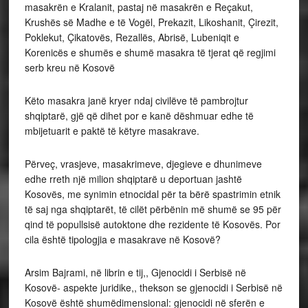
masakrën e Kralanit, pastaj në masakrën e Reçakut,
Krushës së Madhe e të Vogël, Prekazit, Likoshanit, Çirezit,
Poklekut, Çikatovës, Rezallës, Abrisë, Lubeniqit e
Korenicës e shumës e shumë masakra të tjerat që regjimi
serb kreu në Kosovë
Këto masakra janë kryer ndaj civilëve të pambrojtur
shqiptarë, gjë që dihet por e kanë dëshmuar edhe të
mbijetuarit e paktë të këtyre masakrave.
Përveç, vrasjeve, masakrimeve, djegieve e dhunimeve
edhe rreth një milion shqiptarë u deportuan jashtë
Kosovës, me synimin etnocidal për ta bërë spastrimin etnik
të saj nga shqiptarët, të cilët përbënin më shumë se 95 për
qind të popullsisë autoktone dhe rezidente të Kosovës. Por
cila është tipologjia e masakrave në Kosovë?
Arsim Bajrami, në librin e tij,, Gjenocidi i Serbisë në
Kosovë- aspekte juridike,, thekson se gjenocidi i Serbisë në
Kosovë është shumëdimensional: gjenocidi në sferën e