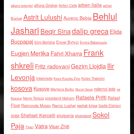
arben llalla
alfons Grishaj
Anton Cefa
asllan
albano kolonjari
Behlul
Astrit Lulushi
Aurenc Bebja
Bushati
Jashari
dalip greca
Beqir Sina
Elida
Buçpapaj
Enver Bytyci
Elmi Berisha
Ermira Babamusta
Frank
Eugjen Merlika
Fahri Xharra
shkreli
Ilir
Gezim Llojdia
Fritz radovani
Levonja
Interviste
Kolec Traboini
Keze Kozeta Zylo
kosova
Kosove
nderroi jete
Marjana Bulku
ne
Murat Gecaj
Rafaela Prifti
Rafael
Nene Tereza
Kosove
presidenti Nishani
Floqi
Raimonda Moisiu
Ramiz Lushaj
reshat kripa
Sadik Elshani
Sokol
Shefqet Kercelli
shqiperia
shqiptaret
SHBA
Paja
Vatra
Visar Zhiti
Thaci