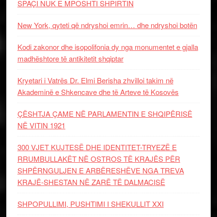
SPAÇI NUK E MPOSHTI SHPIRTIN
New York, qyteti që ndryshoi emrin… dhe ndryshoi botën
Kodi zakonor dhe isopolifonia dy nga monumentet e gjalla
madhështore të antikitetit shqiptar
Kryetari i Vatrës Dr. Elmi Berisha zhvilloi takim në
Akademinë e Shkencave dhe të Arteve të Kosovës
ÇËSHTJA ÇAME NË PARLAMENTIN E SHQIPËRISË
NË VITIN 1921
300 VJET KUJTESË DHE IDENTITET-TRYEZË E
RRUMBULLAKËT NË OSTROS TË KRAJËS PËR
SHPËRNGULJEN E ARBËRESHËVE NGA TREVA
KRAJË-SHESTAN NË ZARË TË DALMACISË
SHPOPULLIMI, PUSHTIMI I SHEKULLIT XXI