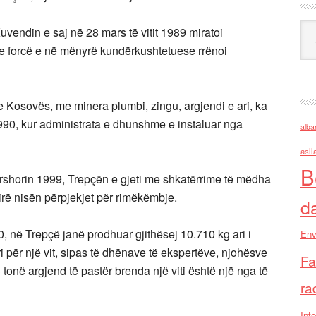
Ark
Kuvendin e saj në 28 mars të vitit 1989 miratoi
e forcë e në mënyrë kundërkushtetuese rrënoi
Kosovës, me minera plumbi, zingu, argjendi e ari, ka
990, kur administrata e dhunshme e instaluar nga
alba
asll
B
qershorin 1999, Trepçën e gjeti me shkatërrime të mëdha
irë nisën përpjekjet për rimëkëmbje.
d
, në Trepçë janë prodhuar gjithësej 10.710 kg ari i
Env
ri për një vit, sipas të dhënave të ekspertëve, njohësve
Fa
onë argjend të pastër brenda një viti është një nga të
ra
Inte