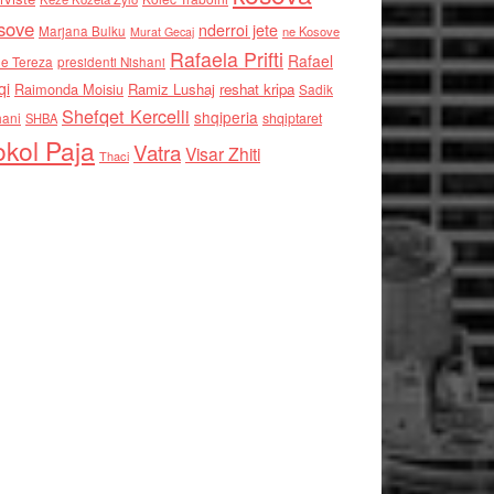
sove
nderroi jete
Marjana Bulku
ne Kosove
Murat Gecaj
Rafaela Prifti
Rafael
e Tereza
presidenti Nishani
qi
Raimonda Moisiu
Ramiz Lushaj
reshat kripa
Sadik
Shefqet Kercelli
shqiperia
hani
shqiptaret
SHBA
kol Paja
Vatra
Visar Zhiti
Thaci