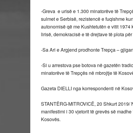
-Greva e urisë e 1.300 minatorëve të Trepçë
sulmet e Serbisë, rezistencë e fuqishme ku
autonomisë që me Kushtetutën e vitit 1974 k
lirisë, demokracisë e të drejtave të plota pë
-Sa Ari e Argjend prodhonte Trepça – gjiga
-Si u arrestova pse botova në gazetën tradic
minatorëve të Trepçës në mbrojtje të Kosov
Gazeta DIELLI nga korrespondenti në Kosov
STANTËRG-MITROVICË, 20 Shkurt 2019/ Në m
manifestimi i 30 vjetorit të grevës së madhe 
Kosovës.