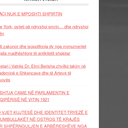
AÇI NUK E MPOSHTI SHPIRTIN
 York, qyteti që ndryshoi emrin… dhe ndryshoi
ën
i zakonor dhe isopolifonia dy nga monumentet
jalla madhështore të antikitetit shqiptar
etari i Vatrës Dr. Elmi Berisha zhvilloi takim në
deminë e Shkencave dhe të Arteve të
sovës
SHTJA ÇAME NË PARLAMENTIN E
QIPËRISË NË VITIN 1921
0 VJET KUJTESË DHE IDENTITET-TRYEZË E
UMBULLAKËT NË OSTROS TË KRAJËS
R SHPËRNGULJEN E ARBËRESHËVE NGA