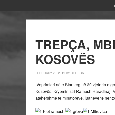
TREPÇA, MB
KOSOVËS
FEBRUARY 20, 2019
BY
DGRECA
-Veprimtari në e Stanterg në 30 vjetorin e 
Kosovës. Kryeministri Ramush Haradinaj: Më
atëhershme të minatorëve, luanëve të nëntok