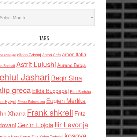
iv
TAGS
arben llalla
alfons Grishaj
Anton Cefa
no kolonjari
Astrit Lulushi
Aurenc Bebja
an Bushati
ehlul Jashari
Beqir Sina
alip greca
Elida Buçpapaj
Elmi Berisha
Eugjen Merlika
er Bytyci
Ermira Babamusta
Frank shkreli
hri Xharra
Fritz
Ilir Levonja
Gezim Llojdia
dovani
kosova
rviste
Kolec Traboini
Keze Kozeta Zylo