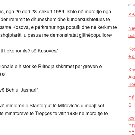
s, nga 20 deri 28 shkurt 1989, ishte në mbrojtje nga
SP
ndër rrënimit të dhunëshëm dhe kundërkushtetues të
ishte Kosova, e përkrahur nga populli dhe në kërkim të
New
r shqiptarët, u pasua me demonstratat gjithëpopullore/
bot
Kod
nti i ekonomisë së Kosovës/
e g
ionale e historike Rilindja shkrimet për grevën e
Kry
ës/
Aka
Ko
ë Behlul Jashari*
ÇË
SH
inierën e Stantergut të Mitrovicës u mbajt sot
të minatorëve të Trepçës të vitit 1989 në mbrojtje të
30
RR
PË