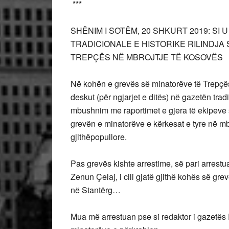
***
SHËNIM I SOTËM, 20 SHKURT 2019: S
TRADICIONALE E HISTORIKE RILINDJA
TREPÇËS NË MBROJTJE TË KOSOVËS
Në kohën e grevës së minatorëve të Trepçës 
deskut (për ngjarjet e ditës) në gazetën tra
mbushnim me raportimet e gjera të ekipeve 
grevën e minatorëve e kërkesat e tyre në mbr
gjithëpopullore.
Pas grevës kishte arrestime, së pari arrestu
Zenun Çelaj, i cili gjatë gjithë kohës së gre
në Stantërg…
Mua më arrestuan pse si redaktor i gazetës 