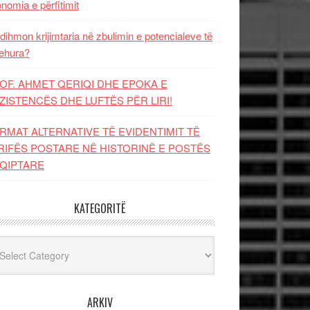
nomia e përfitimit
dihmon krijimtaria në zbulimin e potencialeve të
ehura?
OF. AHMET QERIQI DHE EPOKA E
ZISTENCЁS DHE LUFTЁS PЁR LIRI!
RMAT ALTERNATIVE TË EVIDENTIMIT TË
RIFËS POSTARE NË HISTORINË E POSTËS
QIPTARE
KATEGORITË
egoritë
ARKIV