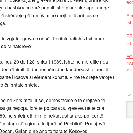
eko
aty u bashkua mbarë populli shqiptar duke apeluar që
të shërbejë për unifikim në drejtim të arritjes së
A n
fsh
ça.
PR
te zgjatur greva e urisë, tradicionalisht zhvillohen
RE
s së Minatorëve”.
FO
, nga 20 deri 28 shkurt 1989, ishte në mbrojtje nga
TA
ndër rrënimit të dhunëshëm dhe kundërkushtetues të
SH
shte Kosova si element konstituiv me të drejtë vetoje i
dolën shtatë shtete.
e në kërkim të lirisë, demokracisë e të drejtave të
Kat
t gjithëpopullore të po para 30 vjetëve, në të cilat
9, në shtetrrethimin e hekurt ushtarako-policor të
e plagosën qindra të tjerë në Prishtinë, Podujevë,
Deçan, Gjilan e në anë të tjera të Kosovës.