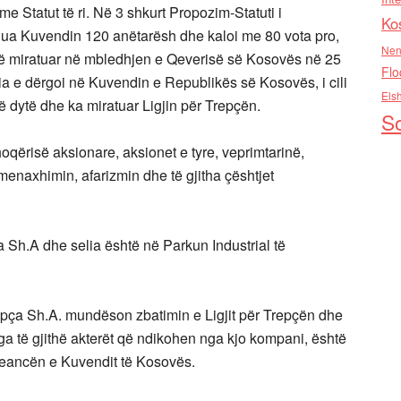
 Statut të ri. Në 3 shkurt Propozim-Statuti i
Ko
ua Kuvendin 120 anëtarësh dhe kaloi me 80 vota pro,
Nen
të miratuar në mbledhjen e Qeverisë së Kosovës në 25
Flo
eria e dërgoi në Kuvendin e Republikës së Kosovës, i cili
Els
ë dytë dhe ka miratuar Ligjin për Trepçën.
So
oqërisë aksionare, aksionet e tyre, veprimtarinë,
 menaxhimin, afarizmin dhe të gjitha çështjet
 Sh.A dhe selia është në Parkun Industrial të
repça Sh.A. mundëson zbatimin e Ligjit për Trepçën dhe
 nga të gjithë akterët që ndikohen nga kjo kompani, është
eancën e Kuvendit të Kosovës.