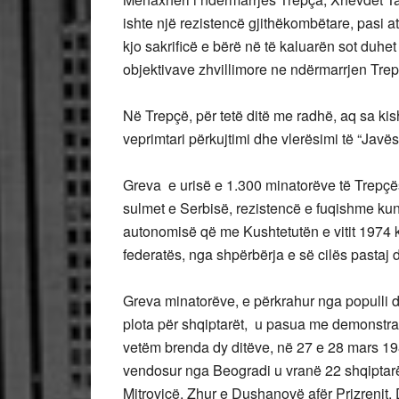
ishte një rezistencë gjithëkombëtare, pasi 
kjo sakrificë e bërë në të kaluarën sot duhet 
objektivave zhvillimore ne ndërmarrjen Trep
Në Trepçë, për tetë ditë me radhë, aq sa kish
veprimtari përkujtimi dhe vlerësimi të “Javë
Greva e urisë e 1.300 minatorëve të Trepçës
sulmet e Serbisë, rezistencë e fuqishme ku
autonomisë që me Kushtetutën e vitit 1974 ki
federatës, nga shpërbërja e së cilës pastaj 
Greva minatorëve, e përkrahur nga populli dh
plota për shqiptarët, u pasua me demonstrata
vetëm brenda dy ditëve, në 27 e 28 mars 198
vendosur nga Beogradi u vranë 22 shqiptarë 
Mitrovicë, Zhur e Dushanovë afër Prizrenit, 