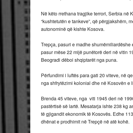
Në këto rrethana tragjike terrori, Serbia në 
“kushtetutën e tankeve”, që përgjakshëm, m
autonominë që kishte Kosova.
Trepça, pasuri e madhe shumëmiliardëshe e 
pasur mëse 22 mijë punëtorë deri në vitin 1
Beogradi dëboi shqiptarët nga puna.
Përfundimi i luftës para gati 20 viteve, në 
nga shfrytëzimi kolonial dhe në Kosovën e l
Brenda 45 viteve, nga viti 1945 deri në 1990
pastërtisë së lartë. Mesatarja ishte 238 kg a
të gjigandit ekonomik të Kosovës. Edhe 113 t
dhënat e prodhimit në Trepçë në atë kohë.