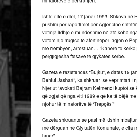
minatorëve e përkrahjen.
Ishte ditë e diel, 17 janar 1993. Shkova në P
pushim për raportimet për Agjencinë shtetëro
vetmja lidhje e mundëshme në atë kohë nga 
vetëm një rrugice të afërt nëpër lagjen e Pej
më rrëmbyen, arrestuan… “Kaherë të kërkoj
përgjigjesha ftesave të gjykatës serbe.
Gazeta e rezistencës “Bujku”, e datës 19 jana
Behlul Jashari”, ka shkruar se veprimtari i nj
Njeriut “avokati Bajram Kelmendi kuptoi se kl
që zgjat që nga viti 1989 e që ka të bëjë me s
njohur të minatorëve të ‘Trepçës’”.
Gazeta shkruante se pasi më kishin mbajtur “d
më dërguan në Gjykatën Komunale, e cila më
janar”.