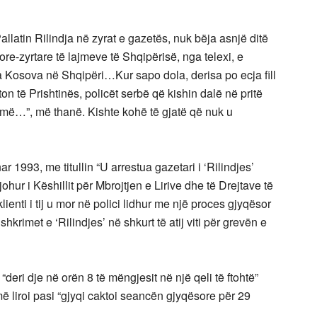
allatin Rilindja në zyrat e gazetës, nuk bëja asnjë ditë
re-zyrtare të lajmeve të Shqipërisë, nga telexi, e
Kosova në Shqipëri…Kur sapo dola, derisa po ecja fill
ton të Prishtinës, policët serbë që kishin dalë në pritë
më…”, më thanë. Kishte kohë të gjatë që nuk u
r 1993, me titullin “U arrestua gazetari i ‘Rilindjes’
ohur i Këshillit për Mbrojtjen e Lirive dhe të Drejtave të
ienti i tij u mor në polici lidhur me një proces gjyqësor
hkrimet e ‘Rilindjes’ në shkurt të atij viti për grevën e
eri dje në orën 8 të mëngjesit në një qeli të ftohtë”
 liroi pasi “gjyqi caktoi seancën gjyqësore për 29