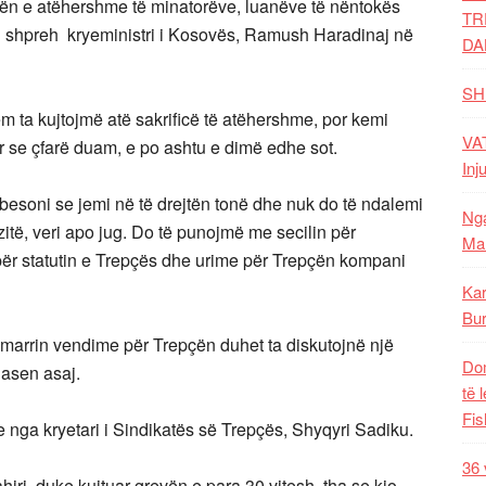
icën e atëhershme të minatorëve, luanëve të nëntokës
TR
, u shpreh kryeministri i Kosovës, Ramush Haradinaj në
DA
SH
ëm ta kujtojmë atë sakrificë të atëhershme, por kemi
VAT
r se çfarë duam, e po ashtu e dimë edhe sot.
Inj
 besoni se jemi në të drejtën tonë dhe nuk do të ndalemi
Nga
itë, veri apo jug. Do të punojmë me secilin për
Mal
j për statutin e Trepçës dhe urime për Trepçën kompani
Kar
Bur
ë marrin vendime për Trepçën duhet ta diskutojnë një
Dom
qasen asaj.
të 
Fis
e nga kryetari i Sindikatës së Trepçës, Shyqyri Sadiku.
36 
ri, duke kujtuar grevën e para 30 vitesh, tha se kjo