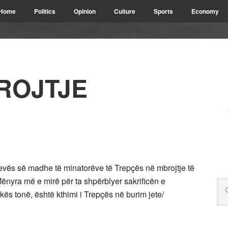
Home
Politics
Opinion
Culture
Sports
Economy
ROJTJE
grevës së madhe të minatorëve të Trepçës në mbrojtje të
nyra më e mirë për ta shpërblyer sakrificën e
ës tonë, është kthimi i Trepçës në burim jete/