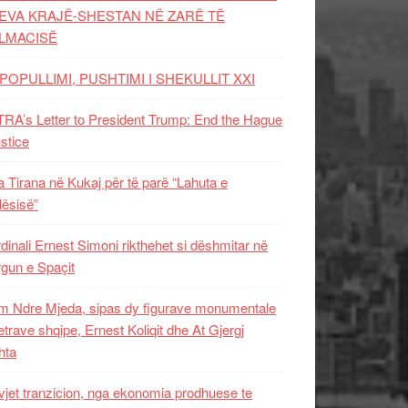
EVA KRAJË-SHESTAN NË ZARË TË
LMACISË
POPULLIMI, PUSHTIMI I SHEKULLIT XXI
RA’s Letter to President Trump: End the Hague
ustice
 Tirana në Kukaj për të parë “Lahuta e
ësisë”
dinali Ernest Simoni rikthehet si dëshmitar në
gun e Spaçit
 Ndre Mjeda, sipas dy figurave monumentale
letrave shqipe, Ernest Koliqit dhe At Gjergj
hta
vjet tranzicion, nga ekonomia prodhuese te