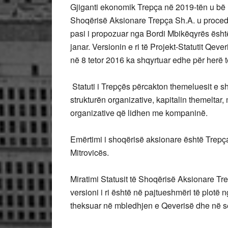
Gjiganti ekonomik Trepça në 2019-tën u bë me
Shoqërisë Aksionare Trepça Sh.A. u proced
pasi i propozuar nga Bordi Mbikëqyrës ësh
janar. Versionin e ri të Projekt-Statutit Qev
në 8 tetor 2016 ka shqyrtuar edhe për herë t
Statuti i Trepçës përcakton themeluesit e sh
strukturën organizative, kapitalin themeltar,
organizative që lidhen me kompaninë.
Emërtimi i shoqërisë aksionare është Trepça
Mitrovicës.
Miratimi Statusit të Shoqërisë Aksionare T
versioni i ri është në pajtueshmëri të plotë
theksuar në mbledhjen e Qeverisë dhe në s