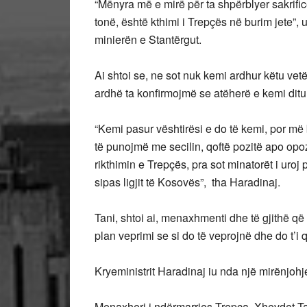
“Mënyra më e mirë për ta shpërblyer sakrif
tonë, është kthimi i Trepçës në burim jete”
minierën e Stantërgut.
Ai shtoi se, ne sot nuk kemi ardhur këtu vet
ardhë ta konfirmojmë se atëherë e kemi ditu
“Kemi pasur vështirësi e do të kemi, por më
të punojmë me secilin, qoftë pozitë apo opoz
rikthimin e Trepçës, pra sot minatorët i uro
sipas ligjit të Kosovës”, tha Haradinaj.
Tani, shtoi ai, menaxhmenti dhe të gjithë q
plan veprimi se si do të veprojnë dhe do t’i 
Kryeministrit Haradinaj iu nda një mirënjohj
Menaxheri i ndërmarrjes Trepça, Xhevdet Tahi