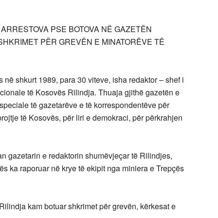
I U ARRESTOVA PSE BOTOVA NË GAZETËN
 SHKRIMET PËR GREVËN E MINATORËVE TË
në shkurt 1989, para 30 viteve, isha redaktor – shef i
dicionale të Kosovës Rilindja. Thuaja gjithë gazetën e
speciale të gazetarëve e të korrespondentëve për
ojtje të Kosovës, për liri e demokraci, për përkrahjen
an gazetarin e redaktorin shumëvjeçar të Rilindjes,
vës ka raporuar në krye të ekipit nga miniera e Trepçës
Rilindja kam botuar shkrimet për grevën, kërkesat e