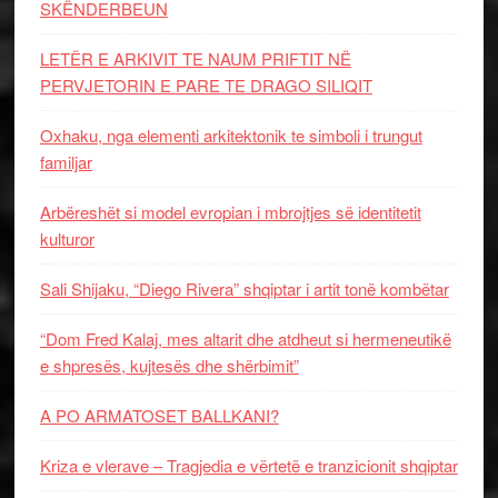
SKËNDERBEUN
LETËR E ARKIVIT TE NAUM PRIFTIT NË
PERVJETORIN E PARE TE DRAGO SILIQIT
Oxhaku, nga elementi arkitektonik te simboli i trungut
familjar
Arbëreshët si model evropian i mbrojtjes së identitetit
kulturor
Sali Shijaku, “Diego Rivera” shqiptar i artit tonë kombëtar
“Dom Fred Kalaj, mes altarit dhe atdheut si hermeneutikë
e shpresës, kujtesës dhe shërbimit”
A PO ARMATOSET BALLKANI?
Kriza e vlerave – Tragjedia e vërtetë e tranzicionit shqiptar