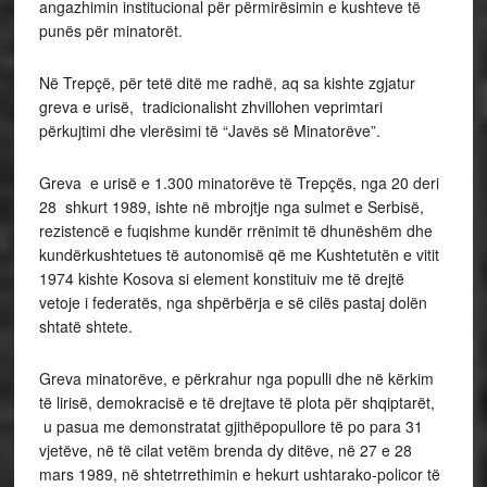
angazhimin institucional për përmirësimin e kushteve të
punës për minatorët.
Në Trepçë, për tetë ditë me radhë, aq sa kishte zgjatur
greva e urisë, tradicionalisht zhvillohen veprimtari
përkujtimi dhe vlerësimi të “Javës së Minatorëve”.
Greva e urisë e 1.300 minatorëve të Trepçës, nga 20 deri
28 shkurt 1989, ishte në mbrojtje nga sulmet e Serbisë,
rezistencë e fuqishme kundër rrënimit të dhunëshëm dhe
kundërkushtetues të autonomisë që me Kushtetutën e vitit
1974 kishte Kosova si element konstituiv me të drejtë
vetoje i federatës, nga shpërbërja e së cilës pastaj dolën
shtatë shtete.
Greva minatorëve, e përkrahur nga populli dhe në kërkim
të lirisë, demokracisë e të drejtave të plota për shqiptarët,
u pasua me demonstratat gjithëpopullore të po para 31
vjetëve, në të cilat vetëm brenda dy ditëve, në 27 e 28
mars 1989, në shtetrrethimin e hekurt ushtarako-policor të