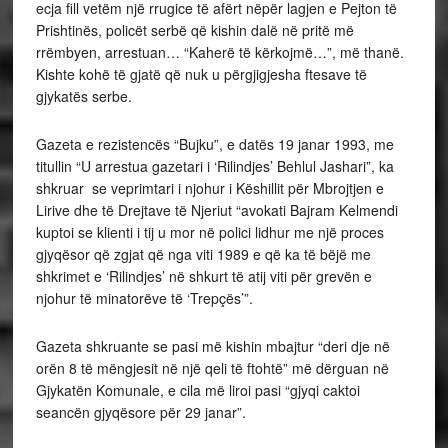
ecja fill vetëm një rrugice të afërt nëpër lagjen e Pejton të
Prishtinës, policët serbë që kishin dalë në pritë më
rrëmbyen, arrestuan… “Kaherë të kërkojmë…”, më thanë.
Kishte kohë të gjatë që nuk u përgjigjesha ftesave të
gjykatës serbe.
Gazeta e rezistencës “Bujku”, e datës 19 janar 1993, me
titullin “U arrestua gazetari i ‘Rilindjes’ Behlul Jashari”, ka
shkruar se veprimtari i njohur i Këshillit për Mbrojtjen e
Lirive dhe të Drejtave të Njeriut “avokati Bajram Kelmendi
kuptoi se klienti i tij u mor në polici lidhur me një proces
gjyqësor që zgjat që nga viti 1989 e që ka të bëjë me
shkrimet e ‘Rilindjes’ në shkurt të atij viti për grevën e
njohur të minatorëve të ‘Trepçës’”.
Gazeta shkruante se pasi më kishin mbajtur “deri dje në
orën 8 të mëngjesit në një qeli të ftohtë” më dërguan në
Gjykatën Komunale, e cila më liroi pasi “gjyqi caktoi
seancën gjyqësore për 29 janar”.