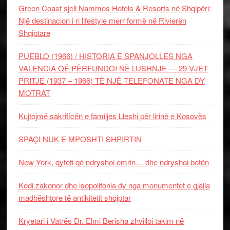
Green Coast sjell Nammos Hotels & Resorts në Shqipëri:
Një destinacion i ri lifestyle merr formë në Rivierën
Shqiptare
PUEBLO (1966) / HISTORIA E SPANJOLLES NGA
VALENCIA QË PËRFUNDOI NË LUSHNJE — 29 VJET
PRITJE (1937 – 1966) TË NJË TELEFONATE NGA DY
MOTRAT
Kujtojmë sakrificën e familjes Lleshi për lirinë e Kosovës
SPAÇI NUK E MPOSHTI SHPIRTIN
New York, qyteti që ndryshoi emrin… dhe ndryshoi botën
Kodi zakonor dhe isopolifonia dy nga monumentet e gjalla
madhështore të antikitetit shqiptar
Kryetari i Vatrës Dr. Elmi Berisha zhvilloi takim në