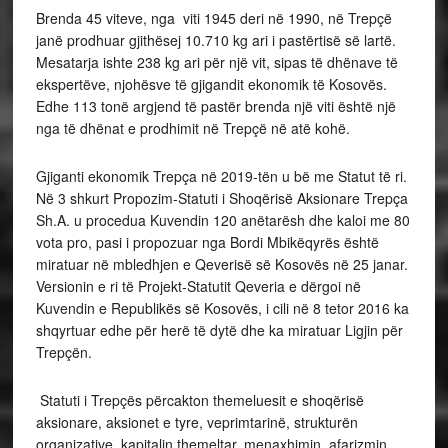
Brenda 45 viteve, nga viti 1945 deri në 1990, në Trepçë
janë prodhuar gjithësej 10.710 kg ari i pastërtisë së lartë.
Mesatarja ishte 238 kg ari për një vit, sipas të dhënave të
ekspertëve, njohësve të gjigandit ekonomik të Kosovës.
Edhe 113 tonë argjend të pastër brenda një viti është një
nga të dhënat e prodhimit në Trepçë në atë kohë.
Gjiganti ekonomik Trepça në 2019-tën u bë me Statut të ri.
Në 3 shkurt Propozim-Statuti i Shoqërisë Aksionare Trepça
Sh.A. u procedua Kuvendin 120 anëtarësh dhe kaloi me 80
vota pro, pasi i propozuar nga Bordi Mbikëqyrës është
miratuar në mbledhjen e Qeverisë së Kosovës në 25 janar.
Versionin e ri të Projekt-Statutit Qeveria e dërgoi në
Kuvendin e Republikës së Kosovës, i cili në 8 tetor 2016 ka
shqyrtuar edhe për herë të dytë dhe ka miratuar Ligjin për
Trepçën.
Statuti i Trepçës përcakton themeluesit e shoqërisë
aksionare, aksionet e tyre, veprimtarinë, strukturën
organizative, kapitalin themeltar, menaxhimin, afarizmin