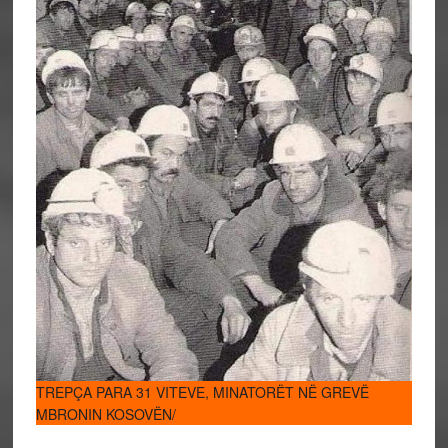
TREPÇA PARA 31 VITEVE, MINATORËT NË GREVË
MBRONIN KOSOVËN/