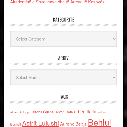
Akademinë e Shkencave dhe të Arteve të Kosovës
KATEGORITË
Kategoritë
ARKIV
Arkiv
TAGS
arben llalla
alfons Grishaj
Anton Cefa
asllan
albano kolonjari
Behlul
Astrit Lulushi
Aurenc Bebja
Bushati