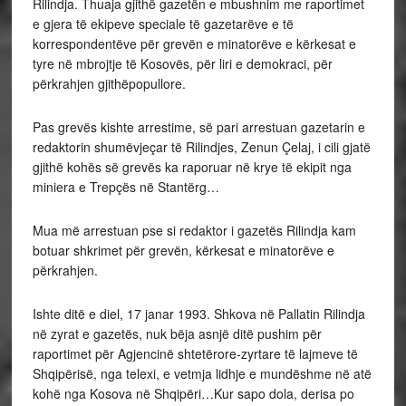
Rilindja. Thuaja gjithë gazetën e mbushnim me raportimet
e gjera të ekipeve speciale të gazetarëve e të
korrespondentëve për grevën e minatorëve e kërkesat e
tyre në mbrojtje të Kosovës, për liri e demokraci, për
përkrahjen gjithëpopullore.
Pas grevës kishte arrestime, së pari arrestuan gazetarin e
redaktorin shumëvjeçar të Rilindjes, Zenun Çelaj, i cili gjatë
gjithë kohës së grevës ka raporuar në krye të ekipit nga
miniera e Trepçës në Stantërg…
Mua më arrestuan pse si redaktor i gazetës Rilindja kam
botuar shkrimet për grevën, kërkesat e minatorëve e
përkrahjen.
Ishte ditë e diel, 17 janar 1993. Shkova në Pallatin Rilindja
në zyrat e gazetës, nuk bëja asnjë ditë pushim për
raportimet për Agjencinë shtetërore-zyrtare të lajmeve të
Shqipërisë, nga telexi, e vetmja lidhje e mundëshme në atë
kohë nga Kosova në Shqipëri…Kur sapo dola, derisa po