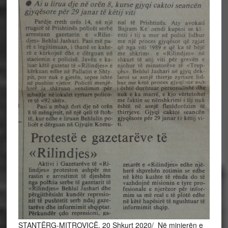
STANTËRG-MITROVICË, 20 Shkurt 2020/ Në minierën e