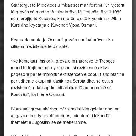
Stantergut të Mitrovicës u mbajt sot manifestimi i 31 vjetorit
të grevës së madhe të minatorëve të Trepçës të vitit 1989
në mbrojtje të Kosovës, ku morën pjesë kryeministri Albin
Kurti dhe kryetarja e Kuvendit Vjosa Osmani.
Kryeparlamentarja Osmani grevën e minatorëve e ka
cilësuar rezistencë të dyfishtë.
“Në kontekstin historik, greva e minatorëve të Trepçës
mund të trajtohet në dy rrafshe, si rezistencë aktive
paqësore për të mbrojtur ekzistencën e popullit shqiptar në
periudhën e okupimit klasik nga Serbia dhe, së dyti, si
rezistencë ndaj suprimimit arbitrar të autonomisë së
Kosovës”, ka thënë Osmani.
Sipas saj, greva shërbeu për sensibilizim qytetar dhe me
angazhimin e tyre vetëmohues, minatorët i lëkundën
themelet e Jugosllavisë së atëhershme.