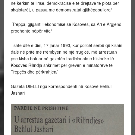
në kërkim të lirisë, demokracisë e të drejtave të plota për
shqiptarët, u pasua me demonstratat gjithëpopullore/
-Trepça, gjiganti i ekonomisë së Kosovës, sa Ari e Argjend
prodhonte nëpër vite/
-Ishte ditë e diel, 17 janar 1993, kur policët serbë që kishin
dalë në pritë më rrëmbyen në një rrugicë, më arrestuan
pse kisha botuar në gazetën tradicionale e historike të
Kosovës Rilindja shkrimet për grevën e minatorëve të
Trepçës dhe përkrahjen/
Gazeta DIELLI nga korrespondenti në Kosovë Behlul
Jashari