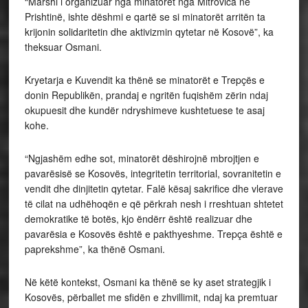
“Marshi i organizuar nga minatorët nga Mitrovica në
Prishtinë, ishte dëshmi e qartë se si minatorët arritën ta
krijonin solidaritetin dhe aktivizmin qytetar në Kosovë”, ka
theksuar Osmani.
Kryetarja e Kuvendit ka thënë se minatorët e Trepçës e
donin Republikën, prandaj e ngritën fuqishëm zërin ndaj
okupuesit dhe kundër ndryshimeve kushtetuese te asaj
kohe.
“Ngjashëm edhe sot, minatorët dëshirojnë mbrojtjen e
pavarësisë se Kosovës, integritetin territorial, sovranitetin e
vendit dhe dinjitetin qytetar. Falë kësaj sakrifice dhe vlerave
të cilat na udhëhoqën e që përkrah nesh i rreshtuan shtetet
demokratike të botës, kjo ëndërr është realizuar dhe
pavarësia e Kosovës është e pakthyeshme. Trepça është e
paprekshme”, ka thënë Osmani.
Në këtë kontekst, Osmani ka thënë se ky aset strategjik i
Kosovës, përballet me sfidën e zhvillimit, ndaj ka premtuar