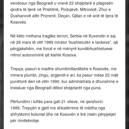
vendosur nga Beogradi u vranë 22 shqiptarë e plagosën
qindra të tjerë në Prishtinë, Podujevë, Mitrovicë, Zhur e
Dushanovë afër Prizrenit, Deçan, Gjilan e në anë të tjera të
Kosovës.
Në këto rrethana tragjike terrori, Serbia në Kuvendin e saj
në 28 mars të vitit 1989 miratoi “kushtetutën e tankeve”, që
përgjakshëm, me forcë e në mënyrë kundërkushtetuese
rrënoi autonominë që kishte Kosova.
Trepça, pasuri e madhe shumëmiliardëshe e Kosovës, me
minera plumbi, zingu, argjendi e ari, ka pasur mëse 22 mijë
punëtorë deri në vitin 1990, kur administrata e dhunshme e
instaluar nga Beogradi dëboi shqiptarët nga puna.
Përfundimi i luftës para gati 21 viteve, në qershorin
1999, Trepçën e gjeti me shkatërrime të mëdha nga
shfrytëzimi kolonial dhe në Kosovën e lirë nisën përpjekjet
për rimëkëmbje.