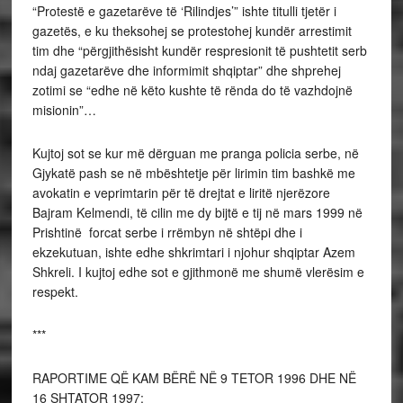
“Protestë e gazetarëve të ‘Rilindjes’” ishte titulli tjetër i
gazetës, e ku theksohej se protestohej kundër arrestimit
tim dhe “përgjithësisht kundër respresionit të pushtetit serb
ndaj gazetarëve dhe informimit shqiptar” dhe shprehej
zotimi se “edhe në këto kushte të rënda do të vazhdojnë
misionin”…
Kujtoj sot se kur më dërguan me pranga policia serbe, në
Gjykatë pash se në mbështetje për lirimin tim bashkë me
avokatin e veprimtarin për të drejtat e liritë njerëzore
Bajram Kelmendi, të cilin me dy bijtë e tij në mars 1999 në
Prishtinë forcat serbe i rrëmbyn në shtëpi dhe i
ekzekutuan, ishte edhe shkrimtari i njohur shqiptar Azem
Shkreli. I kujtoj edhe sot e gjithmonë me shumë vlerësim e
respekt.
***
RAPORTIME QË KAM BËRË NË 9 TETOR 1996 DHE NË
16 SHTATOR 1997: