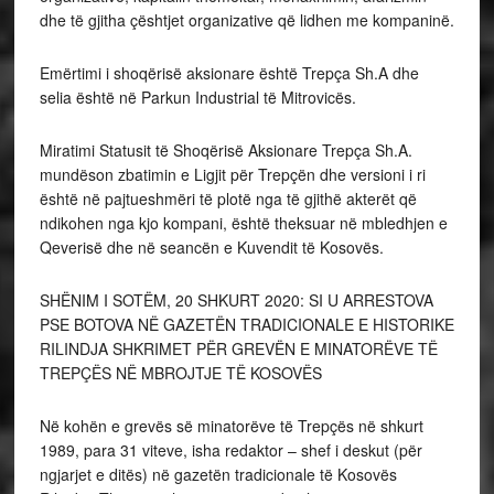
dhe të gjitha çështjet organizative që lidhen me kompaninë.
Emërtimi i shoqërisë aksionare është Trepça Sh.A dhe
selia është në Parkun Industrial të Mitrovicës.
Miratimi Statusit të Shoqërisë Aksionare Trepça Sh.A.
mundëson zbatimin e Ligjit për Trepçën dhe versioni i ri
është në pajtueshmëri të plotë nga të gjithë akterët që
ndikohen nga kjo kompani, është theksuar në mbledhjen e
Qeverisë dhe në seancën e Kuvendit të Kosovës.
SHËNIM I SOTËM, 20 SHKURT 2020: SI U ARRESTOVA
PSE BOTOVA NË GAZETËN TRADICIONALE E HISTORIKE
RILINDJA SHKRIMET PËR GREVËN E MINATORËVE TË
TREPÇËS NË MBROJTJE TË KOSOVËS
Në kohën e grevës së minatorëve të Trepçës në shkurt
1989, para 31 viteve, isha redaktor – shef i deskut (për
ngjarjet e ditës) në gazetën tradicionale të Kosovës