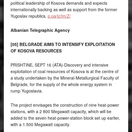
political leadership of Kosova demands and expects
internationally backing as well as support from the former
Yugoslav republics.
p.pa/jz/lm/Z/
Albanian Telegraphic Agency
[05]
BELGRADE AIMS TO INTENSIFY EXPLOITATION
OF KOSOVA RESOURCES
PRISHTINE, SEPT 16 (ATA)-Discovery and intensive
exploitation of coal resources of Kosova is at the centre of
a study undertaken by the Mineral-Metallurgical Faculty of
Belgrade, for the supply of the whole energy system in
rump Yugoslavia.
The project envisages the construction of nine heat-power
stations, with a 2 800 Megawatt capacity, which will be
added to the seven heat-power-station block set up earlier,
with a 1.500 Megawatt capacity.