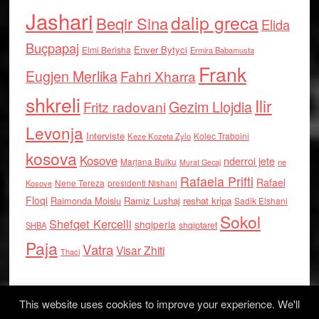
Jashari
dalip greca
Beqir Sina
Elida
Buçpapaj
Enver Bytyci
Elmi Berisha
Ermira Babamusta
Frank
Eugjen Merlika
Fahri Xharra
shkreli
Ilir
Gezim Llojdia
Fritz radovani
Levonja
Interviste
Kolec Traboini
Keze Kozeta Zylo
kosova
Kosove
nderroi jete
Marjana Bulku
ne
Murat Gecaj
Rafaela Prifti
Rafael
Nene Tereza
Kosove
presidenti Nishani
Floqi
Raimonda Moisiu
Ramiz Lushaj
reshat kripa
Sadik Elshani
Sokol
Shefqet Kercelli
shqiperia
shqiptaret
SHBA
Paja
Vatra
Visar Zhiti
Thaci
This website uses cookies to improve your experience. We'll