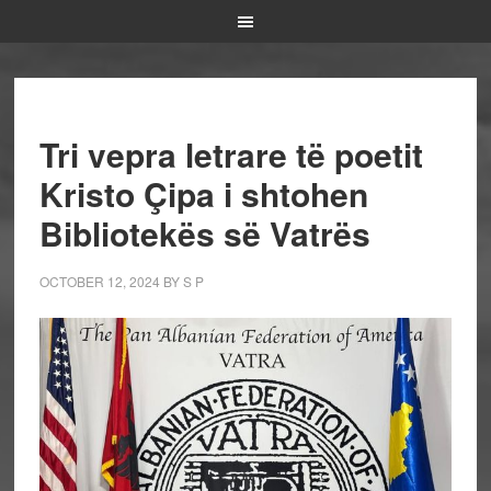
Tri vepra letrare të poetit
Kristo Çipa i shtohen
Bibliotekës së Vatrës
OCTOBER 12, 2024
BY
S P