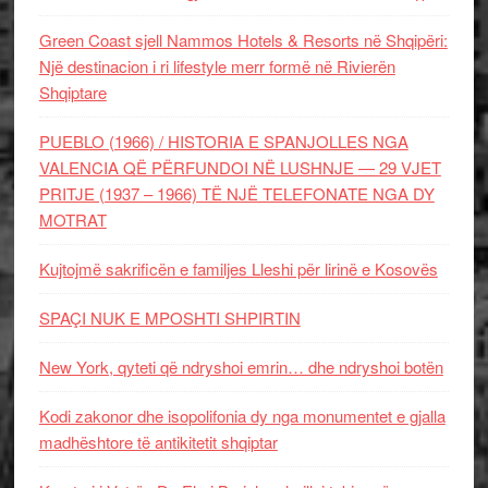
Green Coast sjell Nammos Hotels & Resorts në Shqipëri:
Një destinacion i ri lifestyle merr formë në Rivierën
Shqiptare
PUEBLO (1966) / HISTORIA E SPANJOLLES NGA
VALENCIA QË PËRFUNDOI NË LUSHNJE — 29 VJET
PRITJE (1937 – 1966) TË NJË TELEFONATE NGA DY
MOTRAT
Kujtojmë sakrificën e familjes Lleshi për lirinë e Kosovës
SPAÇI NUK E MPOSHTI SHPIRTIN
New York, qyteti që ndryshoi emrin… dhe ndryshoi botën
Kodi zakonor dhe isopolifonia dy nga monumentet e gjalla
madhështore të antikitetit shqiptar