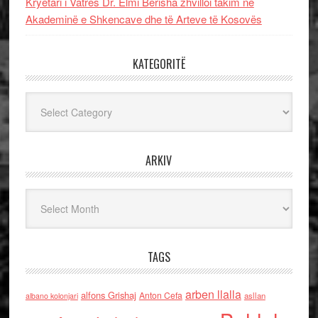
Kryetari i Vatrës Dr. Elmi Berisha zhvilloi takim në
Akademinë e Shkencave dhe të Arteve të Kosovës
KATEGORITË
Kategoritë
ARKIV
Arkiv
TAGS
arben llalla
alfons Grishaj
Anton Cefa
asllan
albano kolonjari