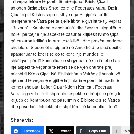
Tri vepra letrare të poetit të mirënjohur Kristo Çipa i
shtohen Bibliotekës Shkencore të Federatës Vatra. Dielli
Çipa, nipi i Kristos sapo u kthye nga Shqipëria erdhi
menjëherë te Vatra për të sjellë librat e gjyshit të tij. Veprat
“Ruzana”, “Kambana e dashurisë” dhe “Vesha mjegullën e
hollë” përbëjnë një aspekt të pasur të krijuesit Kristo Çipa
që pasuron kritikën letrare, eseistikën dhe prozën moderne
shqiptare. Studentët shqiptarë në Amerikë dhe studiuesit e
apasionuar të letërsisë do të kenë një mundësi të
shkëlqyer për të konsultuar e shqyrtuar në studimet e tyre
një aspekt të veçantë të letërsisë që vjen dhuratë prej
mjeshtrit Kristo Çipa. Në Bibliotekën e Vatrës gjithashtu zë
një vend të veçantë e gjithë krijimtaria e poetit të madh të
kombit shqiptar Lefter Çipa “Nderi i Kombit”. Federata
Vatra e gazeta Dielli shprehin respekt e mirënjohje për çdo
krijues që kontribuon në pasurimin e Bibliotekës së Vatrës
dhe pasurimin intelektual e shpirtëror të komunitetit tonë.
Share via:
Facebook
Twitter
Copy Link
More