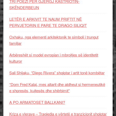
TRI POEZI PËR GJERGJ KASTRIOTIN-
SKËNDERBEUN
LETËR E ARKIVIT TE NAUM PRIFTIT NË
PERVJETORIN E PARE TE DRAGO SILIQIT
Oxhaku, nga elementi arkitektonik te simboli i trungut
familjar
Arbëreshët si model evropian i mbrojtjes së identitetit
kulturor
Sali Shijaku, “Diego Rivera” shqiptar i artit tonë kombëtar
“Dom Fred Kalaj, mes altarit dhe atdheut si hermeneutikë
e shpresës, kujtesës dhe shërbimit”
A PO ARMATOSET BALLKANI?
Kriza e vlerave – Tragjedia e vërtetë e tranzicionit shqiptar