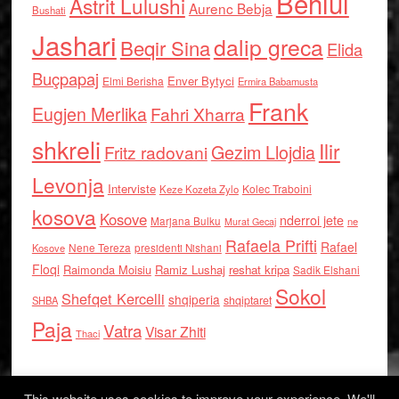
Behlul
Astrit Lulushi
Aurenc Bebja
Bushati
Jashari
dalip greca
Beqir Sina
Elida
Buçpapaj
Enver Bytyci
Elmi Berisha
Ermira Babamusta
Frank
Eugjen Merlika
Fahri Xharra
shkreli
Ilir
Gezim Llojdia
Fritz radovani
Levonja
Interviste
Kolec Traboini
Keze Kozeta Zylo
kosova
Kosove
nderroi jete
Marjana Bulku
ne
Murat Gecaj
Rafaela Prifti
Rafael
Nene Tereza
Kosove
presidenti Nishani
Floqi
Raimonda Moisiu
Ramiz Lushaj
reshat kripa
Sadik Elshani
Sokol
Shefqet Kercelli
shqiperia
shqiptaret
SHBA
Paja
Vatra
Visar Zhiti
Thaci
This website uses cookies to improve your experience. We'll