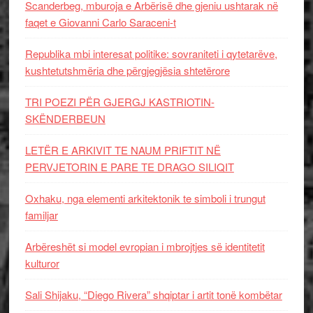
Scanderbeg, mburoja e Arbërisë dhe gjeniu ushtarak në
faqet e Giovanni Carlo Saraceni-t
Republika mbi interesat politike: sovraniteti i qytetarëve,
kushtetutshmëria dhe përgjegjësia shtetërore
TRI POEZI PËR GJERGJ KASTRIOTIN-
SKËNDERBEUN
LETËR E ARKIVIT TE NAUM PRIFTIT NË
PERVJETORIN E PARE TE DRAGO SILIQIT
Oxhaku, nga elementi arkitektonik te simboli i trungut
familjar
Arbëreshët si model evropian i mbrojtjes së identitetit
kulturor
Sali Shijaku, “Diego Rivera” shqiptar i artit tonë kombëtar