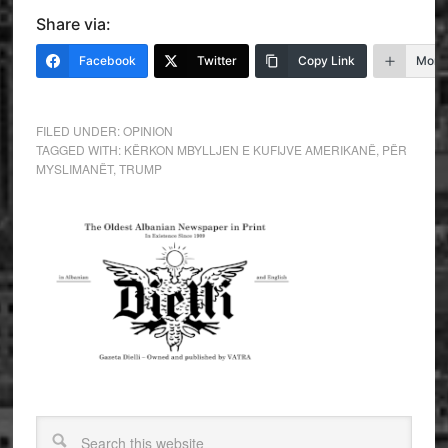
Share via:
Facebook
Twitter
Copy Link
More
FILED UNDER:
OPINION
TAGGED WITH:
KËRKON MBYLLJEN E KUFIJVE AMERIKANË
,
PËR
MYSLIMANËT
,
TRUMP