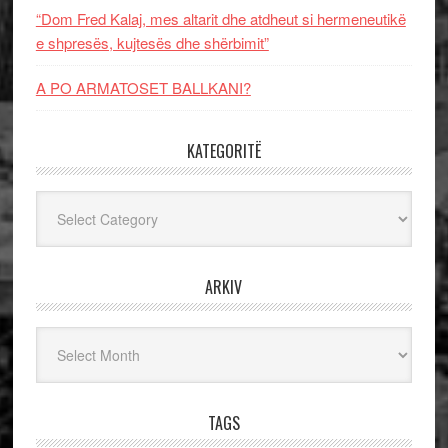
“Dom Fred Kalaj, mes altarit dhe atdheut si hermeneutikë
e shpresës, kujtesës dhe shërbimit”
A PO ARMATOSET BALLKANI?
KATEGORITË
Kategoritë
ARKIV
Arkiv
TAGS