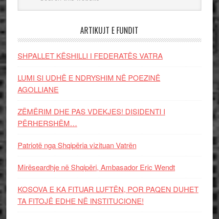
ARTIKUJT E FUNDIT
SHPALLET KËSHILLI I FEDERATËS VATRA
LUMI SI UDHË E NDRYSHIM NË POEZINË
AGOLLIANE
ZËMËRIM DHE PAS VDEKJES! DISIDENTI I
PËRHERSHËM…
Patriotë nga Shqipëria vizituan Vatrën
Mirëseardhje në Shqipëri, Ambasador Eric Wendt
KOSOVA E KA FITUAR LUFTËN, POR PAQEN DUHET
TA FITOJË EDHE NË INSTITUCIONE!