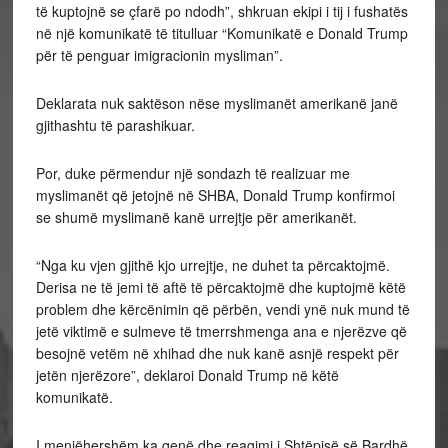
të kuptojnë se çfarë po ndodh”, shkruan ekipi i tij i fushatës
në një komunikatë të titulluar “Komunikatë e Donald Trump
për të penguar imigracionin mysliman”.
Deklarata nuk saktëson nëse myslimanët amerikanë janë
gjithashtu të parashikuar.
Por, duke përmendur një sondazh të realizuar me
myslimanët që jetojnë në SHBA, Donald Trump konfirmoi
se shumë myslimanë kanë urrejtje për amerikanët.
“Nga ku vjen gjithë kjo urrejtje, ne duhet ta përcaktojmë.
Derisa ne të jemi të aftë të përcaktojmë dhe kuptojmë këtë
problem dhe kërcënimin që përbën, vendi ynë nuk mund të
jetë viktimë e sulmeve të tmerrshmenga ana e njerëzve që
besojnë vetëm në xhihad dhe nuk kanë asnjë respekt për
jetën njerëzore”, deklaroi Donald Trump në këtë
komunikatë.
I menjëhershëm ka qenë dhe reagimi i Shtëpisë së Bardhë