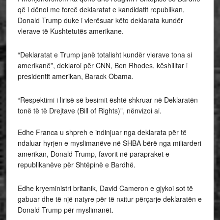
që i dënoi me forcë deklaratat e kandidatit republikan,
Donald Trump duke i vlerësuar këto deklarata kundër
vlerave të Kushtetutës amerikane.
“Deklaratat e Trump janë totalisht kundër vlerave tona si
amerikanë”, deklaroi për CNN, Ben Rhodes, këshilltar i
presidentit amerikan, Barack Obama.
“Respektimi i lirisë së besimit është shkruar në Deklaratën
tonë të të Drejtave (Bill of Rights)”, nënvizoi ai.
Edhe Franca u shpreh e indinjuar nga deklarata për të
ndaluar hyrjen e myslimanëve në SHBA bërë nga miliarderi
amerikan, Donald Trump, favorit në parapraket e
republikanëve për Shtëpinë e Bardhë.
Edhe kryeministri britanik, David Cameron e gjykoi sot të
gabuar dhe të një natyre për të nxitur përçarje deklaratën e
Donald Trump për myslimanët.