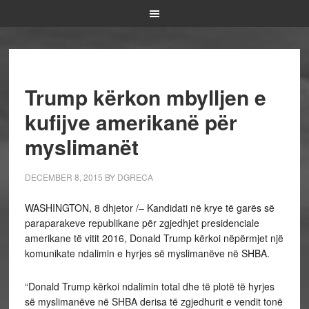
Trump kërkon mbylljen e
kufijve amerikanë për
myslimanët
DECEMBER 8, 2015
BY
DGRECA
WASHINGTON, 8 dhjetor /– Kandidati në krye të garës së
paraparakeve republikane për zgjedhjet presidenciale
amerikane të vitit 2016, Donald Trump kërkoi nëpërmjet një
komunikate ndalimin e hyrjes së myslimanëve në SHBA.
“Donald Trump kërkoi ndalimin total dhe të plotë të hyrjes
së myslimanëve në SHBA derisa të zgjedhurit e vendit tonë