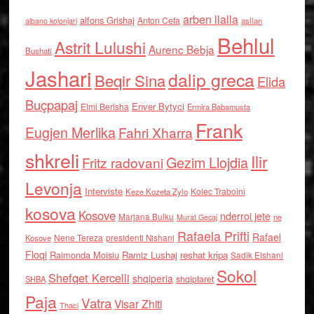
arben llalla
alfons Grishaj
Anton Cefa
asllan
albano kolonjari
Behlul
Astrit Lulushi
Aurenc Bebja
Bushati
Jashari
dalip greca
Beqir Sina
Elida
Buçpapaj
Enver Bytyci
Elmi Berisha
Ermira Babamusta
Frank
Eugjen Merlika
Fahri Xharra
shkreli
Ilir
Gezim Llojdia
Fritz radovani
Levonja
Interviste
Kolec Traboini
Keze Kozeta Zylo
kosova
Kosove
nderroi jete
Marjana Bulku
ne
Murat Gecaj
Rafaela Prifti
Rafael
Nene Tereza
Kosove
presidenti Nishani
Floqi
Raimonda Moisiu
Ramiz Lushaj
reshat kripa
Sadik Elshani
Sokol
Shefqet Kercelli
shqiperia
shqiptaret
SHBA
Paja
Vatra
Visar Zhiti
Thaci