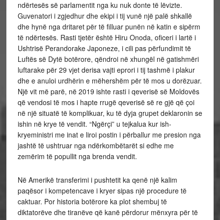
ndërtesës së parlamentit nga ku nuk donte të lëvizte.
Guvenatori i zgjedhur dhe ekipi i tij vunë një palë shkallë
dhe hynë nga dritaret për të filluar punën në katin e sipërm
të ndërtesës. Rasti tjetër është Hiru Onoda, oficeri i lartë i
Ushtrisë Perandorake Japoneze, i cili pas përfundimit të
Luftës së Dytë botërore, qëndroi në xhungël në gatishmëri
luftarake për 29 vjet derisa vajti eprori i tij tashmë i plakur
dhe e anuloi urdhërin e mëhershëm për të mos u dorëzuar.
Një vit më parë, në 2019 ishte rasti i qeverisë së Moldovës
që vendosi të mos i hapte rrugë qeverisë së re gjë që çoi
në një situatë të komplikuar, ku të dyja grupet deklaronin se
ishin në krye të vendit. “Ngërçi” u tejkalua kur ish-
kryeministri me inat e liroi postin i përballur me presion nga
jashtë të ushtruar nga ndërkombëtarët si edhe me
zemërim të popullit nga brenda vendit.
Në Amerikë transferimi i pushtetit ka qenë një kalim
paqësor i kompetencave i kryer sipas një procedure të
caktuar. Por historia botërore ka plot shembuj të
diktatorëve dhe tiranëve që kanë përdorur mënxyra për të