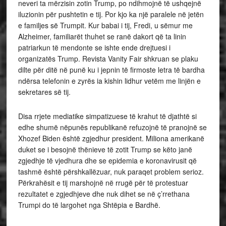
neveri ta mërzisin zotin Trump, po ndihmojnë të ushqejnë
iluzionin për pushtetin e tij. Por kjo ka një paralele në jetën
e familjes së Trumpit. Kur babai i tij, Fredi, u sëmur me
Alzheimer, familiarët thuhet se ranë dakort që ta linin
patriarkun të mendonte se ishte ende drejtuesi i
organizatës Trump. Revista Vanity Fair shkruan se plaku
dilte për ditë në punë ku i jepnin të firmoste letra të bardha
ndërsa telefonin e zyrës ia kishin lidhur vetëm me linjën e
sekretares së tij.
Disa rrjete mediatike simpatizuese të krahut të djathtë si
edhe shumë nëpunës republikanë refuzojnë të pranojnë se
Xhozef Biden është zgjedhur president. Miliona amerikanë
duket se i besojnë thënieve të zotit Trump se këto janë
zgjedhje të vjedhura dhe se epidemia e koronavirusit që
tashmë është përshkallëzuar, nuk paraqet problem serioz.
Përkrahësit e tij marshojnë në rrugë për të protestuar
rezultatet e zgjedhjeve dhe nuk dihet se në ç’rrethana
Trumpi do të largohet nga Shtëpia e Bardhë.