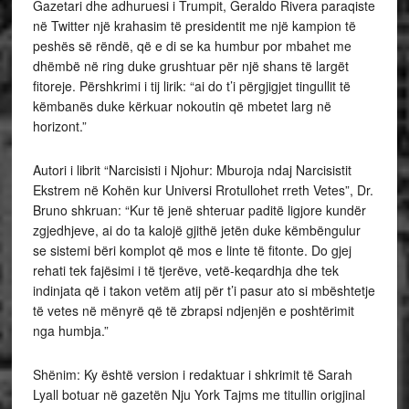
Gazetari dhe adhuruesi i Trumpit, Geraldo Rivera paraqiste
në Twitter një krahasim të presidentit me një kampion të
peshës së rëndë, që e di se ka humbur por mbahet me
dhëmbë në ring duke grushtuar për një shans të largët
fitoreje. Përshkrimi i tij lirik: “ai do t’i përgjigjet tingullit të
këmbanës duke kërkuar nokoutin që mbetet larg në
horizont.”
Autori i librit “Narcisisti i Njohur: Mburoja ndaj Narcisistit
Ekstrem në Kohën kur Universi Rrotullohet rreth Vetes”, Dr.
Bruno shkruan: “Kur të jenë shteruar paditë ligjore kundër
zgjedhjeve, ai do ta kalojë gjithë jetën duke këmbëngulur
se sistemi bëri komplot që mos e linte të fitonte. Do gjej
rehati tek fajësimi i të tjerëve, vetë-keqardhja dhe tek
indinjata që i takon vetëm atij për t’i pasur ato si mbështetje
të vetes në mënyrë që të zbrapsi ndjenjën e poshtërimit
nga humbja.”
Shënim: Ky është version i redaktuar i shkrimit të Sarah
Lyall botuar në gazetën Nju York Tajms me titullin origjinal