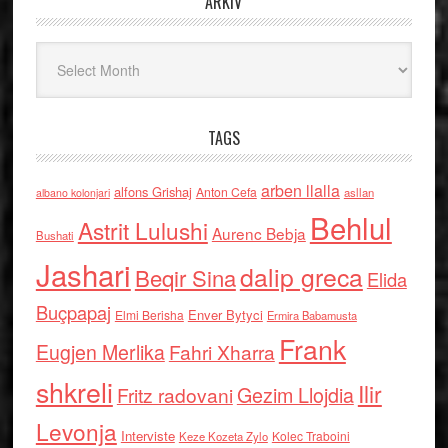
ARKIV
Arkiv
TAGS
arben llalla
alfons Grishaj
Anton Cefa
asllan
albano kolonjari
Behlul
Astrit Lulushi
Aurenc Bebja
Bushati
Jashari
dalip greca
Beqir Sina
Elida
Buçpapaj
Enver Bytyci
Elmi Berisha
Ermira Babamusta
Frank
Eugjen Merlika
Fahri Xharra
shkreli
Ilir
Gezim Llojdia
Fritz radovani
Levonja
Interviste
Kolec Traboini
Keze Kozeta Zylo