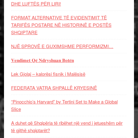
DHE LUFTЁS PЁR LIRI!
FORMAT ALTERNATIVE TË EVIDENTIMIT TË
TARIFËS POSTARE NË HISTORINË E POSTËS
SHQIPTARE
NJË SPROVË E GUXIMSHME PERFORMIZMI…
𝐕𝐞𝐧𝐝𝐢𝐦𝐞𝐭 𝐐𝐞̈ 𝐍𝐝𝐫𝐲𝐬𝐡𝐮𝐚𝐧 𝐁𝐨𝐭𝐞̈𝐧
Lek Gjolaj – kalorësi fisnik i Malësisë
FEDERATA VATRA SHPALLË KRYESINË
“Pinocchio’s Harvard” by Tertini Set to Make a Global
Slice
A duhet që Shqipëria të ribëhet një vend i jetueshëm për
të gjithë shqiptarët?