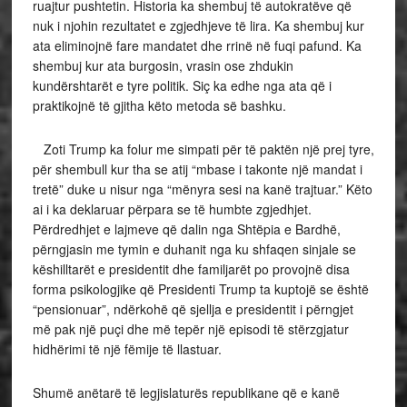
ruajtur pushtetin. Historia ka shembuj të autokratëve që
nuk i njohin rezultatet e zgjedhjeve të lira. Ka shembuj kur
ata eliminojnë fare mandatet dhe rrinë në fuqi pafund. Ka
shembuj kur ata burgosin, vrasin ose zhdukin
kundërshtarët e tyre politik. Siç ka edhe nga ata që i
praktikojnë të gjitha këto metoda së bashku.
Zoti Trump ka folur me simpati për të paktën një prej tyre,
për shembull kur tha se atij “mbase i takonte një mandat i
tretë” duke u nisur nga “mënyra sesi na kanë trajtuar.” Këto
ai i ka deklaruar përpara se të humbte zgjedhjet.
Përdredhjet e lajmeve që dalin nga Shtëpia e Bardhë,
përngjasin me tymin e duhanit nga ku shfaqen sinjale se
këshilltarët e presidentit dhe familjarët po provojnë disa
forma psikologjike që Presidenti Trump ta kuptojë se është
“pensionuar”, ndërkohë që sjellja e presidentit i përngjet
më pak një puçi dhe më tepër një episodi të stërzgjatur
hidhërimi të një fëmije të llastuar.
Shumë anëtarë të legjislaturës republikane që e kanë