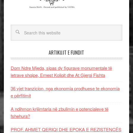
ARTIKUJT E FUNDIT
Dom Ndre Mjeda, sipas dy figurave monumentale të
letrave shqipe, Ernest Koliqit dhe At Gjergj Fishta
36 vjet tranzicion, nga ekonomia prodhuese te ekonomia
e përfitimit
A ndihmon krijimtaria në zbulimin e potencialeve të
fshehura?
PROF. AHMET QERIQI DHE EPOKA E REZISTENCЁS