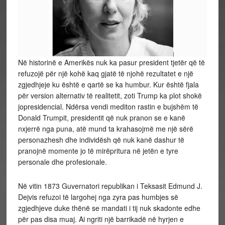
Në historinë e Amerikës nuk ka pasur president tjetër që të
refuzojë për një kohë kaq gjatë të njohë rezultatet e një
zgjedhjeje ku është e qartë se ka humbur. Kur është fjala
për version alternativ të realitetit, zoti Trump ka plot shokë
jopresidencial. Ndërsa vendi mediton rastin e bujshëm të
Donald Trumpit, presidentit që nuk pranon se e kanë
nxjerrë nga puna, atë mund ta krahasojmë me një sërë
personazhesh dhe individësh që nuk kanë dashur të
pranojnë momente jo të mirëpritura në jetën e tyre
personale dhe profesionale.
Në vitin 1873 Guvernatori republikan i Teksasit Edmund J.
Dejvis refuzoi të largohej nga zyra pas humbjes së
zgjedhjeve duke thënë se mandati i tij nuk skadonte edhe
për pas disa muaj. Ai ngriti një barrikadë në hyrjen e