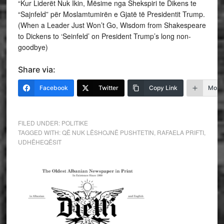
“Kur Liderët Nuk Ikin, Mësime nga Shekspiri te Dikens te
“Sajnfeld” për Moslamtumirën e Gjatë të Presidentit Trump.
(When a Leader Just Won’t Go, Wisdom from Shakespeare
to Dickens to ‘Seinfeld’ on President Trump’s long non-
goodbye)
Share via:
Facebook
Twitter
Copy Link
More
FILED UNDER:
POLITIKE
TAGGED WITH:
QË NUK LËSHOJNË PUSHTETIN
,
RAFAELA PRIFTI
,
UDHËHEQËSIT