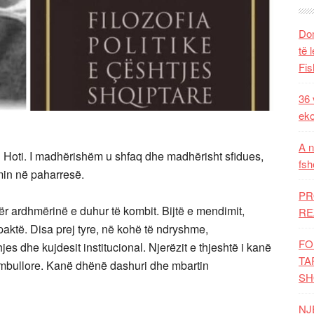
Dom
të 
Fis
36 
eko
A n
 Hoti. I madhërishëm u shfaq dhe madhërisht sfidues,
fsh
imin në paharresë.
PR
për ardhmërinë e duhur të kombit. Bijtë e mendimit,
RE
 paktë. Disa prej tyre, në kohë të ndryshme,
FO
jes dhe kujdesit institucional. Njerëzit e thjeshtë i kanë
TA
mbullore. Kanë dhënë dashuri dhe mbartin
SH
NJ