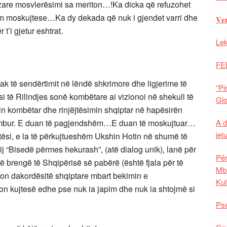
inzare mosvlerësimi sa meriton…!Ka dicka që refuzohet
m moskujtese…Ka dy dekada që nuk i gjendet varri dhe
𝐕𝐞
t’i gjetur eshtrat.
Lek
FE
kak të sendërtimit në lëndë shkrimore dhe ligjerime të
“Pi
ësi të Rilindjes sonë kombëtare ai vizionoi në shekull të
Glo
 kombëtar dhe rinjëjtësimin shqiptar në hapësirën
 humbur. E duan të pagjendshëm…E duan të moskujtuar…
A d
jet
rtësi, e la të përkujtueshëm Ukshin Hotin në shumë të
ij “Bisedë përmes hekurash”, (atë dialog unik), lanë për
Për
jë brengë të Shqipërisë së pabërë (është fjala për të
Mba
ëzon dakordësitë shqiptare mbart bekimin e
Kul
on kujtesë edhe pse nuk ia japim dhe nuk ia shtojmë si
Pse