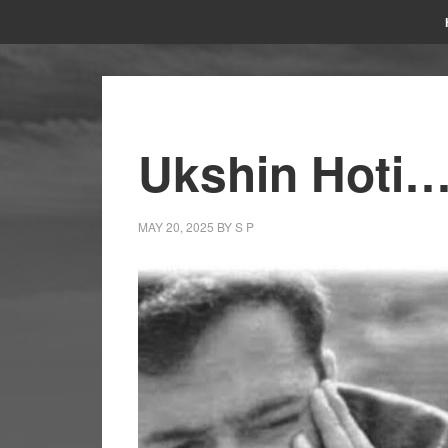
Ukshin Hoti…
MAY 20, 2025
BY
S P