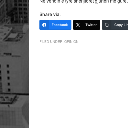
Në vendin e tyre shenjtorët gjuhen me gurë…
Share via:
Facebook
Twitter
Copy Li
FILED UNDER:
OPINION