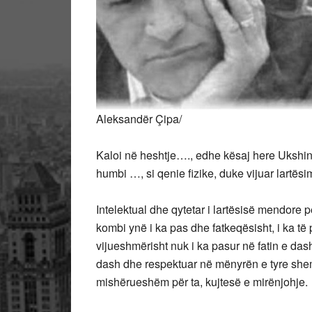
Aleksandër Çipa/
Kaloi në heshtje…., edhe kësaj here Ukshin
humbi …, si qenie fizike, duke vijuar lartës
Intelektual dhe qytetar i lartësisë mendore 
kombi ynë i ka pas dhe fatkeqësisht, i ka të
vijueshmërisht nuk i ka pasur në fatin e dash
dash dhe respektuar në mënyrën e tyre she
mishërueshëm për ta, kujtesë e mirënjohje.