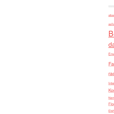
alba
asll
B
d
Env
Fa
ra
Inte
Ko
Nen
Flo
Els