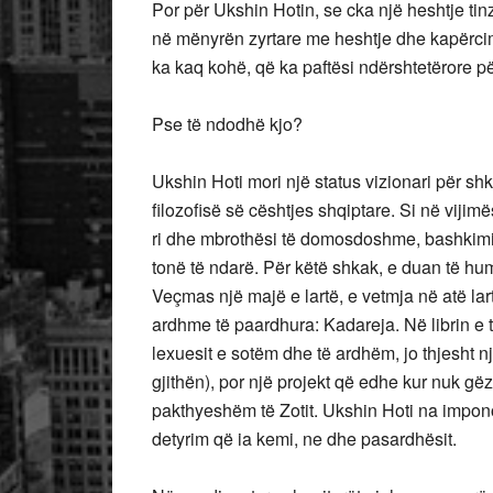
Por për Ukshin Hotin, se cka një heshtje t
në mënyrën zyrtare me heshtje dhe kapërci
ka kaq kohë, që ka paftësi ndërshtetërore për 
Pse të ndodhë kjo?
Ukshin Hoti mori një status vizionari për sh
filozofisë së cështjes shqiptare. Si në vijim
ri dhe mbrothësi të domosdoshme, bashkimin
tonë të ndarë. Për këtë shkak, e duan të
Veçmas një majë e lartë, e vetmja në atë la
ardhme të paardhura: Kadareja. Në librin e t
lexuesit e sotëm dhe të ardhëm, jo thjesht n
gjithën), por një projekt që edhe kur nuk g
pakthyeshëm të Zotit. Ukshin Hoti na impon
detyrim që ia kemi, ne dhe pasardhësit.