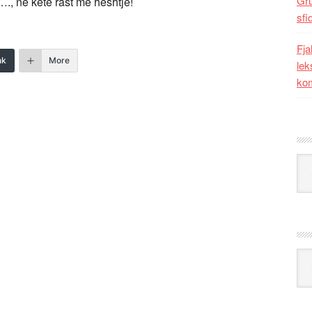
Gr
., në këtë rast me heshtje!
sfi
Fja
nk
More
lek
kom
Kat
Ark