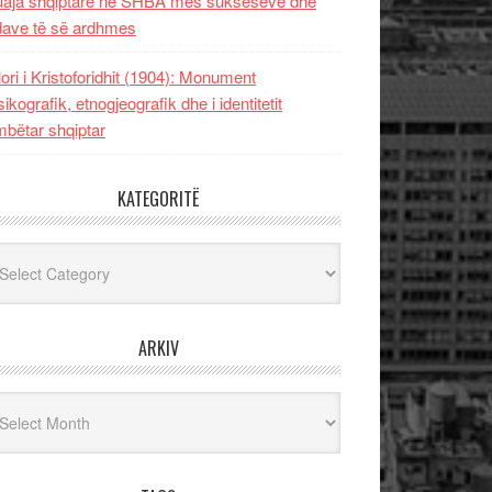
uaja shqiptare në SHBA mes sukseseve dhe
dave të së ardhmes
lori i Kristoforidhit (1904): Monument
sikografik, etnogjeografik dhe i identitetit
bëtar shqiptar
KATEGORITË
egoritë
ARKIV
iv