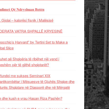
𝐝𝐢𝐦𝐞𝐭 𝐐𝐞̈ 𝐍𝐝𝐫𝐲𝐬𝐡𝐮𝐚𝐧 𝐁𝐨𝐭𝐞̈𝐧
 Gjolaj – kalorësi fisnik i Malësisë
DERATA VATRA SHPALLË KRYESINË
nocchio’s Harvard” by Tertini Set to Make a
bal Slice
uhet që Shqipëria të ribëhet një vend i
ueshëm për të gjithë shqiptarët?
fundoi me sukses Seminari XIX
rëkombëtar i Mësuesve të Gjuhës Shqipe dhe
turës Shqiptare në Diasporë dhe në Mërgatë
 dhe kush e vrau Hasan Riza Pashën?