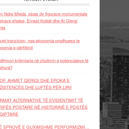
 Ndre Mjeda, sipas dy figurave monumentale
letrave shqipe, Ernest Koliqit dhe At Gjergj
hta
vjet tranzicion, nga ekonomia prodhuese te
nomia e përfitimit
dihmon krijimtaria në zbulimin e potencialeve të
ehura?
OF. AHMET QERIQI DHE EPOKA E
ZISTENCЁS DHE LUFTЁS PЁR LIRI!
RMAT ALTERNATIVE TË EVIDENTIMIT TË
RIFËS POSTARE NË HISTORINË E POSTËS
QIPTARE
Ë SPROVË E GUXIMSHME PERFORMIZMI…