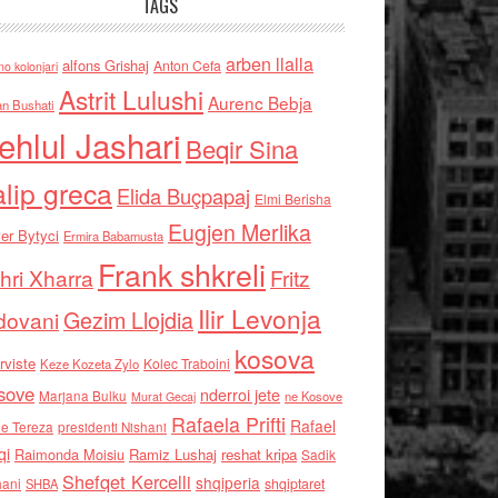
TAGS
arben llalla
alfons Grishaj
Anton Cefa
no kolonjari
Astrit Lulushi
Aurenc Bebja
an Bushati
ehlul Jashari
Beqir Sina
alip greca
Elida Buçpapaj
Elmi Berisha
Eugjen Merlika
er Bytyci
Ermira Babamusta
Frank shkreli
hri Xharra
Fritz
Ilir Levonja
Gezim Llojdia
dovani
kosova
rviste
Kolec Traboini
Keze Kozeta Zylo
sove
nderroi jete
Marjana Bulku
ne Kosove
Murat Gecaj
Rafaela Prifti
Rafael
e Tereza
presidenti Nishani
qi
Raimonda Moisiu
Ramiz Lushaj
reshat kripa
Sadik
Shefqet Kercelli
shqiperia
hani
shqiptaret
SHBA