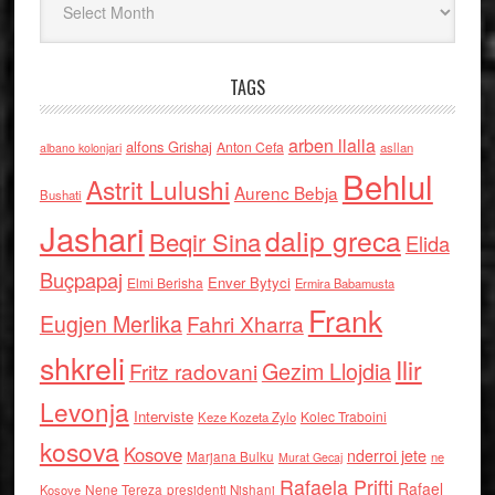
TAGS
arben llalla
alfons Grishaj
Anton Cefa
asllan
albano kolonjari
Behlul
Astrit Lulushi
Aurenc Bebja
Bushati
Jashari
dalip greca
Beqir Sina
Elida
Buçpapaj
Enver Bytyci
Elmi Berisha
Ermira Babamusta
Frank
Eugjen Merlika
Fahri Xharra
shkreli
Ilir
Gezim Llojdia
Fritz radovani
Levonja
Interviste
Kolec Traboini
Keze Kozeta Zylo
kosova
Kosove
nderroi jete
Marjana Bulku
ne
Murat Gecaj
Rafaela Prifti
Rafael
Nene Tereza
Kosove
presidenti Nishani