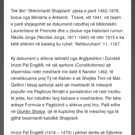
Tek libri “Shkrimtarët Shqiptarë” pjesa e parë 1462-1878,
botue nga Ministria e Arësimit, Tiranë, viti 1941, në faqën
e parë shpjegohët se dokumenti ndodhej në bibliotekën
Laurentiane të Firencës dhe u zbulue nga historiani rumun
Nikolla Jorga (Nicolae Jorga, 1871-1940) në vitin 1915 e ka
këtë shënim në katalog ku ruhet: “Ashburuham” 11, 1167.
Ky dokument u shkrue latinisht nga Argjipeshkvi i Durrësit
Imzot Pal Engjëlli, në një qarkore (Constitutiones) që
shperndau ndër meshtarë me datë 8 Nandor 1462, të
nënshkrueme prej Tij në Kishën e së Shejtës Trini në Mat.
Qellimi i kësaj qarkorje asht që meshtarët të mësojnë
popullin me Pagëzue fëmijët e porsalindun në rast rreziku
të jetës, kur ndodhën larg kishave e meshtarëve. Për këte
arësye Formula e Pagëzimit u shkrue prej Imz. Palit edhe
në
Gjuhën Shqipe
, që të kuptohej dhe të mësohej nga të
gjithë besimtarët katolikë Shqiptarë.
Imzot Pal Engjëlli (1416 – 1470) i përket derës së
Ejllorëve