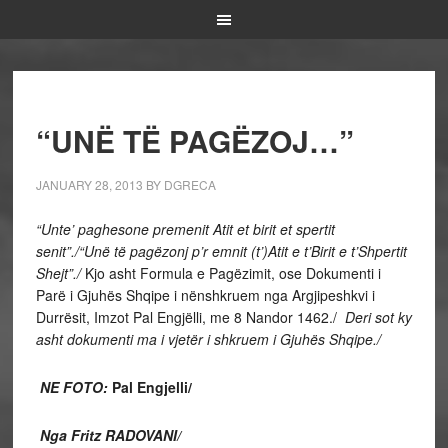
“UNË TË PAGËZOJ…”
JANUARY 28, 2013
BY
DGRECA
“Unte’ paghesone premenit Atit et birit et spertit
senit”./
“Unë të pagëzonj p’r emnit (t’)Atit e t’Birit e t’Shpertit
Shejt”./
Kjo asht Formula e Pagëzimit, ose Dokumenti i
Parë i Gjuhës Shqipe i nënshkruem nga Argjipeshkvi i
Durrësit, Imzot Pal Engjëlli, me 8 Nandor 1462./
Deri sot ky
asht dokumenti ma i vjetër i shkruem i Gjuhës Shqipe./
NE FOTO:
Pal Engjelli/
Nga Fritz RADOVANI/