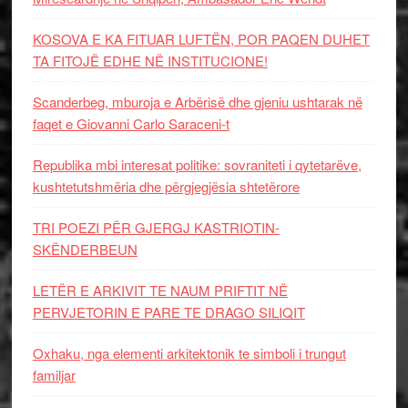
KOSOVA E KA FITUAR LUFTËN, POR PAQEN DUHET
TA FITOJË EDHE NË INSTITUCIONE!
Scanderbeg, mburoja e Arbërisë dhe gjeniu ushtarak në
faqet e Giovanni Carlo Saraceni-t
Republika mbi interesat politike: sovraniteti i qytetarëve,
kushtetutshmëria dhe përgjegjësia shtetërore
TRI POEZI PËR GJERGJ KASTRIOTIN-
SKËNDERBEUN
LETËR E ARKIVIT TE NAUM PRIFTIT NË
PERVJETORIN E PARE TE DRAGO SILIQIT
Oxhaku, nga elementi arkitektonik te simboli i trungut
familjar