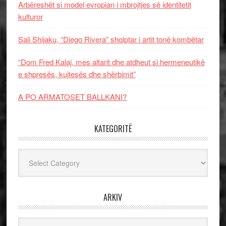
Arbëreshët si model evropian i mbrojtjes së identitetit
kulturor
Sali Shijaku, “Diego Rivera” shqiptar i artit tonë kombëtar
“Dom Fred Kalaj, mes altarit dhe atdheut si hermeneutikë
e shpresës, kujtesës dhe shërbimit”
A PO ARMATOSET BALLKANI?
KATEGORITË
Kategoritë
ARKIV
Arkiv