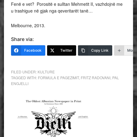
Fenë e vet? Porositë e sulltan Mehmetit II, vazhdojnë me
u trashigue në gjak nga qeveritarët tanë…
Melbourne, 2013.
Share via:
Facebook
Twitter
Copy Link
More
FILED UNDER:
KULTURE
TAGGED WITH:
FORMULA E PAGEZIMIT
,
FRITZ RADOVANI
,
PAL
ENGJELLI