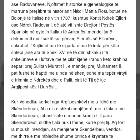
ase Radovanëve.
Njoftimet historike e gjenealogjike të
marruna prej librit të historianit Nikoll Mattia Rosi, botue në
Bolonjë të Italisë në vitin 1787, kushtue Kontit Ndrek Ejllori
ose Ndrek Radovani, që atë vit ishte Drejtor i Postës
Spanjole në qytetin italian të Ankonës, mendoj janë
dokumenti ma i saktë ku, përveç Stemës së Ejllorëve,
shkruhet: “Kujtimet ma të sigurta e ma të imta për këte
shtëpi janë ata të Shek. XV, në të cilin shkaku i të
shkelunave e i luftave me të cilat kjenë rrahun këto krahina
sëpari prej Sulltan Muratit II, e mandej prej Muhametit II,
pat fushë të haptë me u nda në shenj edhe ma tepër virtyti
e trimnia e Ndrekës dhe e Palit, birit të Tij që kje
Argjipeshkëv i Durrësit.
Kur Venediku kerkoi nga Argjipeshkëvi me u lidhë me
Skënderbeun, Ai u nis e shkoi menjëherë me u takue me
Skenderbeun, mbasi ishte e madhe kredia i tij para
Skenderbeut, si dhe fjala nuk i thehej kurrë prej tij. Aq fort
ia mbushi mendjen, sa menjëherë Skenderbeu, vendosi
me thirrë e me mbledhë shumë princa e kryetarë të