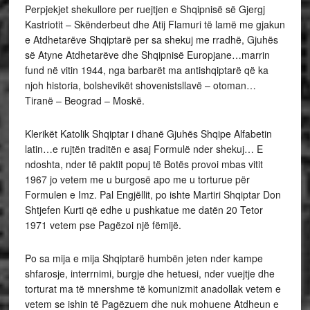
Perpjekjet shekullore per ruejtjen e Shqipnisë së Gjergj
Kastriotit – Skënderbeut dhe Atij Flamuri të lamë me gjakun
e Atdhetarëve Shqiptarë per sa shekuj me rradhë, Gjuhës
së Atyne Atdhetarëve dhe Shqipnisë Europjane…marrin
fund në vitin 1944, nga barbarët ma antishqiptarë që ka
njoh historia, bolshevikët shovenistsllavë – otoman…
Tiranë – Beograd – Moskë.
Klerikët Katolik Shqiptar i dhanë Gjuhës Shqipe Alfabetin
latin…e rujtën traditën e asaj Formulë nder shekuj… E
ndoshta, nder të paktit popuj të Botës provoi mbas vitit
1967 jo vetem me u burgosë apo me u torturue për
Formulen e Imz. Pal Engjëllit, po ishte Martiri Shqiptar Don
Shtjefen Kurti që edhe u pushkatue me datën 20 Tetor
1971 vetem pse Pagëzoi një fëmijë.
Po sa mija e mija Shqiptarë humbën jeten nder kampe
shfarosje, interrnimi, burgje dhe hetuesi, nder vuejtje dhe
torturat ma të mnershme të komunizmit anadollak vetem e
vetem se ishin të Pagëzuem dhe nuk mohuene Atdheun e