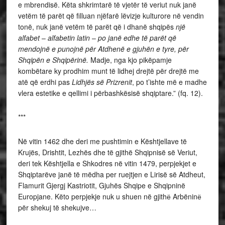
e mbrendisë. Këta shkrimtarë të vjetër të veriut nuk janë
vetëm të parët që filluan njëfarë lëvizje kulturore në vendin
tonë, nuk janë vetëm të parët që i dhanë shqipës
një
alfabet
–
alfabetin latin
–
po janë edhe të parët që
mendojnë e punojnë
për Atdhenë e gjuhën e tyre, për
Shqipën e Shqipërinë
.
Madje, nga kjo pikëpamje
kombëtare ky prodhim munt të lidhej drejtë për drejtë me
atë që erdhi pas
Lidhjës së Prizrenit
, po t’ishte më e madhe
vlera estetike e qellimi i përbashkësisë shqiptare.” (fq. 12).
***
Në vitin 1462 dhe deri me pushtimin e Kështjellave të
Krujës, Drishtit, Lezhës dhe të gjithë Shqipnisë së Veriut,
deri tek Kështjella e Shkodres në vitin 1479, perpjekjet e
Shqiptarëve janë të mëdha per ruejtjen e Lirisë së Atdheut,
Flamurit Gjergj Kastriotit, Gjuhës Shqipe e Shqipninë
Europjane. Këto perpjekje nuk u shuen në gjithё Arbëninё
për shekuj të shekujve…