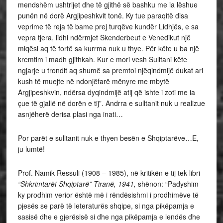
mendshëm ushtrijet dhe të gjithë së bashku me ia lëshue
punën në dorë Argjipeshkvit tonë. Ky tue paraqitë disa
veprime të reja të bame prej turqëve kundër Lidhjës, e sa
vepra tjera, lidhi ndërmjet Skenderbeut e Venedikut një
miqësi aq të fortë sa kurrma nuk u thye. Për këte u ba një
kremtim i madh gjithkah. Kur e mori vesh Sulltani këte
ngjarje u trondit aq shumë sa premtoi njëqindmijë dukat ari
kush të muejte në ndonjëfarë mënyre me mbytë
Argjipeshkvin, ndërsa dyqindmijë atij që ishte i zoti me ia
çue të gjallë në dorën e tij”. Andrra e sulltanit nuk u realizue
asnjëherë derisa plasi nga inati…
Por parët e sulltanit nuk e thyen besën e Shqiptarëve…E,
ju lumtë!
Prof. Namik Ressuli (1908 – 1985), në kritikën e tij tek libri
“Shkrimtarët Shqiptarë” Tiranë, 1941,
shënon: “Padyshim
ky prodhim verior është më i rëndësishmi i prodhimëve të
pjesës se parë të leteraturës shqipe, si nga pikëpamja e
sasisë dhe e gjerësisë si dhe nga pikëpamja e lendës dhe