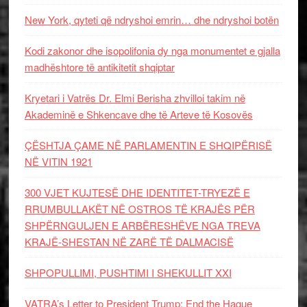
New York, qyteti që ndryshoi emrin… dhe ndryshoi botën
Kodi zakonor dhe isopolifonia dy nga monumentet e gjalla
madhështore të antikitetit shqiptar
Kryetari i Vatrës Dr. Elmi Berisha zhvilloi takim në
Akademinë e Shkencave dhe të Arteve të Kosovës
ÇËSHTJA ÇAME NË PARLAMENTIN E SHQIPËRISË
NË VITIN 1921
300 VJET KUJTESË DHE IDENTITET-TRYEZË E
RRUMBULLAKËT NË OSTROS TË KRAJËS PËR
SHPËRNGULJEN E ARBËRESHËVE NGA TREVA
KRAJË-SHESTAN NË ZARË TË DALMACISË
SHPOPULLIMI, PUSHTIMI I SHEKULLIT XXI
VATRA’s Letter to President Trump: End the Hague