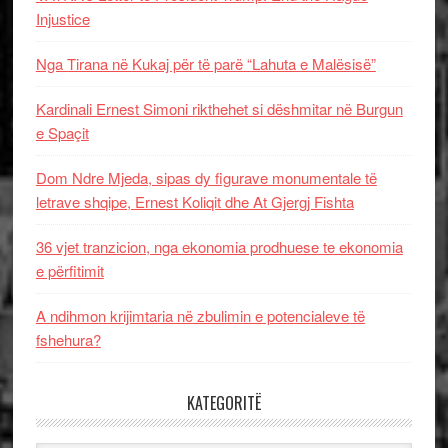
Injustice
Nga Tirana në Kukaj për të parë “Lahuta e Malësisë”
Kardinali Ernest Simoni rikthehet si dëshmitar në Burgun
e Spaçit
Dom Ndre Mjeda, sipas dy figurave monumentale të
letrave shqipe, Ernest Koliqit dhe At Gjergj Fishta
36 vjet tranzicion, nga ekonomia prodhuese te ekonomia
e përfitimit
A ndihmon krijimtaria në zbulimin e potencialeve të
fshehura?
KATEGORITË