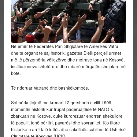
Në emër të Federatës Pan-Shqiptare të Amerikës Vatra
dhe të organit të saj historik, gazetës Dielli përcjell urimet
më të përzemërta vëllezërve dhe motrave tona në Kosovë,
institucioneve shtetërore dhe mbarë mërgatës shqiptare në
botë.
Të nderuar Vatranë dhe bashkëkombës,
Sot përkujtojmë me krenari 12 qershorin e vitit 1999,
momentin historik kur trupat paqeruajtëse të NATO-s
zbarkuan në Kosovë, duke kurorëzuar ëndrrën shekullore
të popullit tonë për liri, pavarësi dhe sovranitet. Kjo fitore
historike u arrit falë luftës dhe sakrificës sublime të Ushtrisë
Çlirimtare të Kosovës (UÇK).