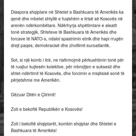
Diaspora shqiptare në Shtetet e Bashkuara të Amerikës ka
qenë dhe mbetet shtyllë e fuqishëm e lirisë së Kosovës në
arenën ndërkombëtare. Ndërhyrja shpëtimtare e aleatit
tonë strategjik, Shteteve të Bashkuara të Amerikës dhe
forcave të NATO-s, ndaloi spastrimin etnik dhe hapi rrugën
drejt paqes, demokracisë dhe zhvillimit euroatlantik.
Sot, si një komb i lirë, ne riafirmojmë përkushtimin tonë për
të ruajtur kujtesën kolektive, për mbrojtjen e suksesit dhe
shtet-ndërtimit të Kosovës, dhe forcimin e miqësisë sonë të
përjetshme me Amerikën.
Gëzuar Ditën e Çlirimit!
Zoti e bekoftë Republikën e Kosovës!
Zoti i bekoftë shqiptarët, kombin shqiptar dhe Shtetet e
Bashkuara të Amerikës!