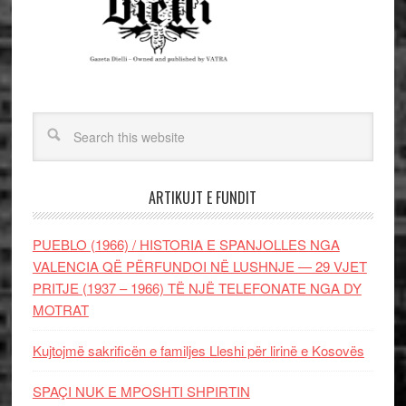
ARTIKUJT E FUNDIT
PUEBLO (1966) / HISTORIA E SPANJOLLES NGA
VALENCIA QË PËRFUNDOI NË LUSHNJE — 29 VJET
PRITJE (1937 – 1966) TË NJË TELEFONATE NGA DY
MOTRAT
Kujtojmë sakrificën e familjes Lleshi për lirinë e Kosovës
SPAÇI NUK E MPOSHTI SHPIRTIN