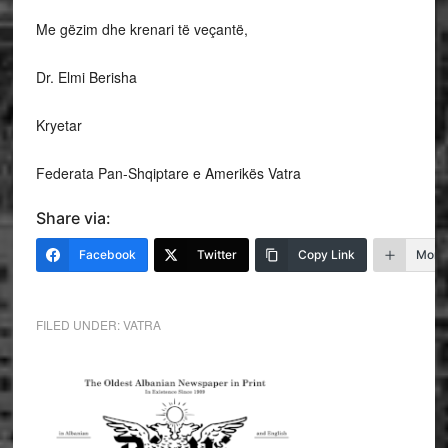
Me gëzim dhe krenari të veçantë,
Dr. Elmi Berisha
Kryetar
Federata Pan-Shqiptare e Amerikës Vatra
Share via:
Facebook
Twitter
Copy Link
More
FILED UNDER:
VATRA