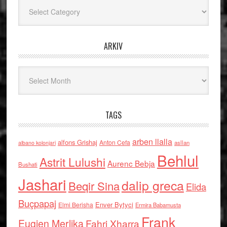
Kategoritë
ARKIV
Arkiv
TAGS
arben llalla
alfons Grishaj
Anton Cefa
asllan
albano kolonjari
Behlul
Astrit Lulushi
Aurenc Bebja
Bushati
Jashari
dalip greca
Beqir Sina
Elida
Buçpapaj
Enver Bytyci
Elmi Berisha
Ermira Babamusta
Frank
Eugjen Merlika
Fahri Xharra