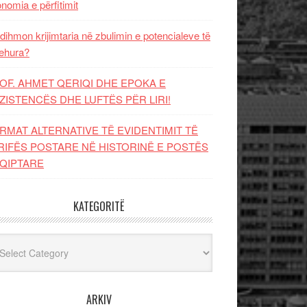
nomia e përfitimit
dihmon krijimtaria në zbulimin e potencialeve të
ehura?
OF. AHMET QERIQI DHE EPOKA E
ZISTENCЁS DHE LUFTЁS PЁR LIRI!
RMAT ALTERNATIVE TË EVIDENTIMIT TË
RIFËS POSTARE NË HISTORINË E POSTËS
QIPTARE
KATEGORITË
egoritë
ARKIV