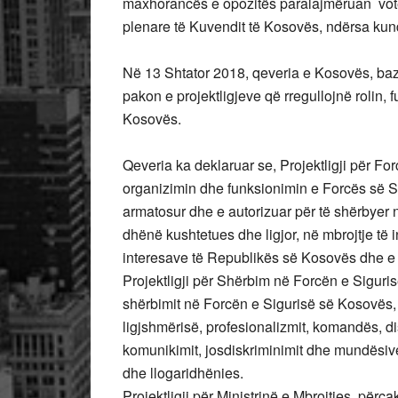
maxhorancës e opozitës paralajmëruan votë
plenare të Kuvendit të Kosovës, ndërsa kund
Në 13 Shtator 2018, qeveria e Kosovës, bazu
pakon e projektligjeve që rregullojnë rolin,
Kosovës.
Qeveria ka deklaruar se, Projektligji për 
organizimin dhe funksionimin e Forcës së Si
armatosur dhe e autorizuar për të shërbyer
dhënë kushtetues dhe ligjor, në mbrojtje të int
interesave të Republikës së Kosovës dhe e ci
Projektligji për Shërbim në Forcën e Siguri
shërbimit në Forcën e Sigurisë së Kosovës, 
ligjshmërisë, profesionalizmit, komandës, disi
komunikimit, josdiskriminimit dhe mundësiv
dhe llogaridhënies.
Projektligji për Ministrinë e Mbrojtjes, përc