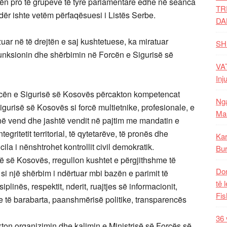
n pro të grupeve të tyre parlamentare edhe në seanca
TR
ër ishte vetëm përfaqësuesi i Listës Serbe.
DA
ar në të drejtën e saj kushtetuese, ka miratuar
SH
 funksionin dhe shërbimin në Forcën e Sigurisë së
VAT
Inj
Forcën e Sigurisë së Kosovës përcakton kompetencat
Nga
gurisë së Kosovës si forcë multietnike, profesionale, e
Mal
 në vend dhe jashtë vendit në pajtim me mandatin e
egritetit territorial, të qytetarëve, të pronës dhe
Kar
la i nënshtrohet kontrollit civil demokratik.
Bur
së së Kosovës, rregullon kushtet e përgjithshme të
Dom
si një shërbim i ndërtuar mbi bazën e parimit të
të 
plinës, respektit, nderit, ruajtjes së informacionit,
Fis
e të barabarta, paanshmërisë politike, transparencës
36 
akton organizimin dhe kalimin e Ministrisë së Forcës së