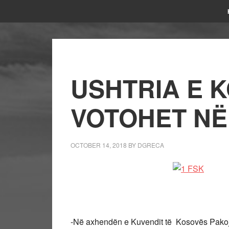
USHTRIA E 
VOTOHET NË
OCTOBER 14, 2018
BY
DGRECA
-Në axhendën e Kuvendit të Kosovës Pakoja e