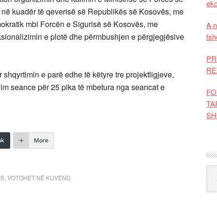
eko
es në kuadër të qeverisë së Republikës së Kosovës, me
demokratik mbi Forcën e Sigurisë së Kosovës, me
A n
nksionalizimin e plotë dhe përmbushjen e përgjegjësive
fsh
PR
RE
hqyrtimin e parë edhe të këtyre tre projektligjeve,
im seance për 25 pika të mbetura nga seancat e
FO
TA
SH
nk
More
Kat
ES
,
VOTOHET NË KUVEND