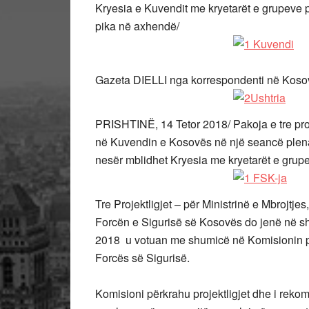
Kryesia e Kuvendit me kryetarët e grupeve 
pika në axhendë/
Gazeta DIELLI nga korrespondenti në Kosov
PRISHTINË, 14 Tetor 2018/ Pakoja e tre proje
në Kuvendin e Kosovës në një seancë plenar
nesër mblidhet Kryesia me kryetarët e grup
Tre Projektligjet – për Ministrinë e Mbrojtj
Forcën e Sigurisë së Kosovës do jenë në sh
2018 u votuan me shumicë në Komisionin p
Forcës së Sigurisë.
Komisioni përkrahu projektligjet dhe i reko