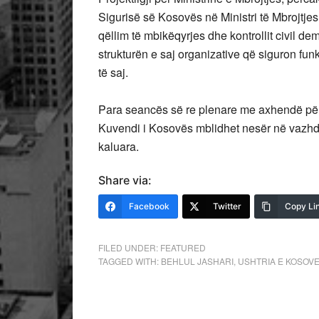
Sigurisë së Kosovës në Ministri të Mbrojtj
qëllim të mbikëqyrjes dhe kontrollit civil 
strukturën e saj organizative që siguron fu
të saj.
Para seancës së re plenare me axhendë për s
Kuvendi i Kosovës mblidhet nesër në vazhd
kaluara.
Share via:
Facebook
Twitter
Copy Li
FILED UNDER:
FEATURED
TAGGED WITH:
BEHLUL JASHARI
,
USHTRIA E KOSOV