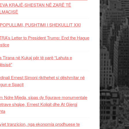
EVA KRAJË-SHESTAN NË ZARË TË
LMACISË
POPULLIMI, PUSHTIMI I SHEKULLIT XXI
RA’s Letter to President Trump: End the Hague
ustice
 Tirana në Kukaj për të parë “Lahuta e
ësisë”
dinali Ernest Simoni rikthehet si dëshmitar në
gun e Spaçit
 Ndre Mjeda, sipas dy figurave monumentale
letrave shqipe, Ernest Koliqit dhe At Gjergj
hta
vjet tranzicion, nga ekonomia prodhuese te