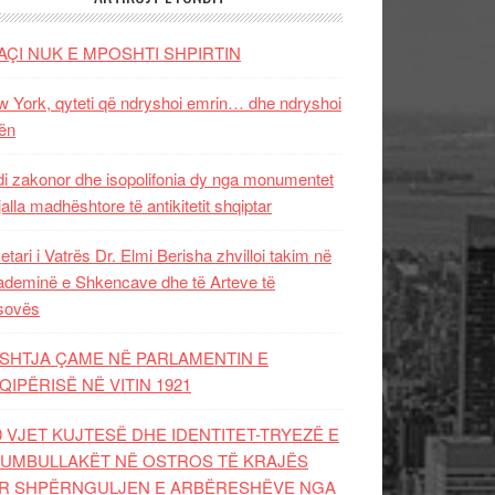
AÇI NUK E MPOSHTI SHPIRTIN
 York, qyteti që ndryshoi emrin… dhe ndryshoi
ën
i zakonor dhe isopolifonia dy nga monumentet
jalla madhështore të antikitetit shqiptar
etari i Vatrës Dr. Elmi Berisha zhvilloi takim në
deminë e Shkencave dhe të Arteve të
sovës
SHTJA ÇAME NË PARLAMENTIN E
QIPËRISË NË VITIN 1921
0 VJET KUJTESË DHE IDENTITET-TRYEZË E
UMBULLAKËT NË OSTROS TË KRAJËS
R SHPËRNGULJEN E ARBËRESHËVE NGA