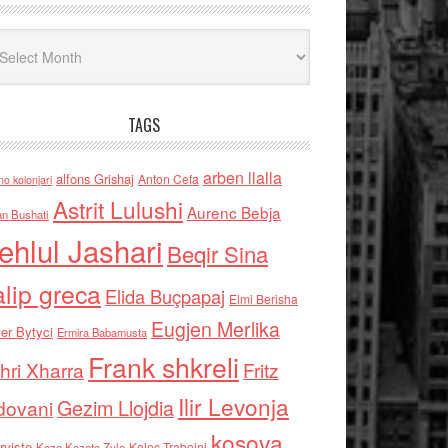
iv
TAGS
arben llalla
alfons Grishaj
Anton Cefa
no kolonjari
Astrit Lulushi
Aurenc Bebja
an Bushati
ehlul Jashari
Beqir Sina
alip greca
Elida Buçpapaj
Elmi Berisha
Eugjen Merlika
er Bytyci
Ermira Babamusta
Frank shkreli
hri Xharra
Fritz
Ilir Levonja
Gezim Llojdia
dovani
kosova
rviste
Kolec Traboini
Keze Kozeta Zylo