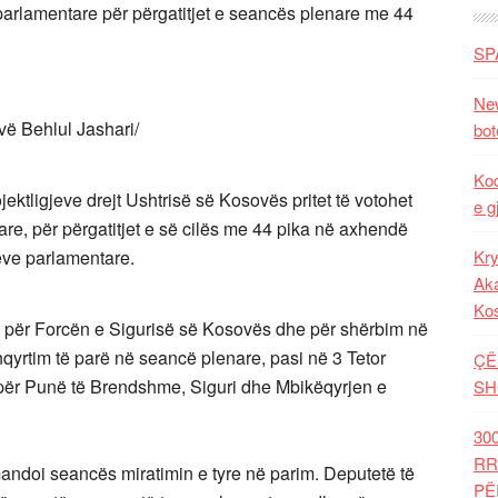
parlamentare për përgatitjet e seancës plenare me 44
SP
New
ë Behlul Jashari/
bot
Kod
ktligjeve drejt Ushtrisë së Kosovës pritet të votohet
e g
e, për përgatitjet e së cilës me 44 pika në axhendë
eve parlamentare.
Kry
Aka
Ko
es, për Forcën e Sigurisë së Kosovës dhe për shërbim në
qyrtim të parë në seancë plenare, pasi në 3 Tetor
ÇË
ër Punë të Brendshme, Siguri dhe Mbikëqyrjen e
SH
30
RR
mandoi seancës miratimin e tyre në parim. Deputetë të
PË