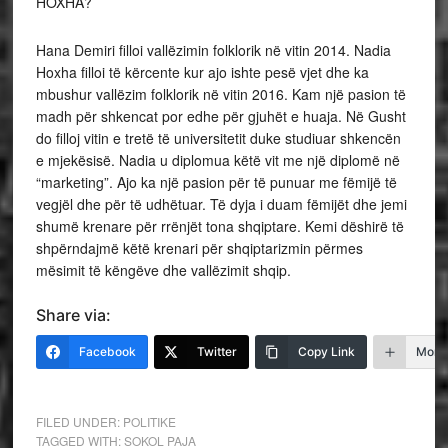
HOXHA?
Hana Demiri filloi vallëzimin folklorik në vitin 2014. Nadia
Hoxha filloi të kërcente kur ajo ishte pesë vjet dhe ka
mbushur vallëzim folklorik në vitin 2016. Kam një pasion të
madh për shkencat por edhe për gjuhët e huaja. Në Gusht
do filloj vitin e tretë të universitetit duke studiuar shkencën
e mjekësisë. Nadia u diplomua këtë vit me një diplomë në
“marketing”. Ajo ka një pasion për të punuar me fëmijë të
vegjël dhe për të udhëtuar. Të dyja i duam fëmijët dhe jemi
shumë krenare për rrënjët tona shqiptare. Kemi dëshirë të
shpërndajmë këtë krenari për shqiptarizmin përmes
mësimit të këngëve dhe vallëzimit shqip.
Share via:
Facebook
Twitter
Copy Link
More
FILED UNDER:
POLITIKE
TAGGED WITH:
SOKOL PAJA