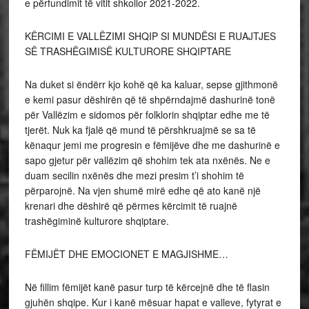
e përfundimit të vitit shkollor 2021-2022.
KËRCIMI E VALLËZIMI SHQIP SI MUNDËSI E RUAJTJES
SË TRASHËGIMISË KULTURORE SHQIPTARE
Na duket si ëndërr kjo kohë që ka kaluar, sepse gjithmonë
e kemi pasur dëshirën që të shpërndajmë dashurinë tonë
për Vallëzim e sidomos për folklorin shqiptar edhe me të
tjerët. Nuk ka fjalë që mund të përshkruajmë se sa të
kënaqur jemi me progresin e fëmijëve dhe me dashurinë e
sapo gjetur për vallëzim që shohim tek ata nxënës. Ne e
duam secilin nxënës dhe mezi presim t’i shohim të
përparojnë. Na vjen shumë mirë edhe që ato kanë një
krenari dhe dëshirë që përmes kërcimit të ruajnë
trashëgiminë kulturore shqiptare.
FËMIJËT DHE EMOCIONET E MAGJISHME…
Në fillim fëmijët kanë pasur turp të kërcejnë dhe të flasin
gjuhën shqipe. Kur i kanë mësuar hapat e valleve, fytyrat e