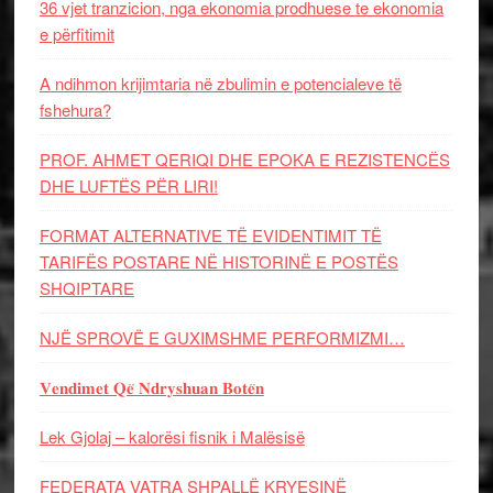
36 vjet tranzicion, nga ekonomia prodhuese te ekonomia
e përfitimit
A ndihmon krijimtaria në zbulimin e potencialeve të
fshehura?
PROF. AHMET QERIQI DHE EPOKA E REZISTENCЁS
DHE LUFTЁS PЁR LIRI!
FORMAT ALTERNATIVE TË EVIDENTIMIT TË
TARIFËS POSTARE NË HISTORINË E POSTËS
SHQIPTARE
NJË SPROVË E GUXIMSHME PERFORMIZMI…
𝐕𝐞𝐧𝐝𝐢𝐦𝐞𝐭 𝐐𝐞̈ 𝐍𝐝𝐫𝐲𝐬𝐡𝐮𝐚𝐧 𝐁𝐨𝐭𝐞̈𝐧
Lek Gjolaj – kalorësi fisnik i Malësisë
FEDERATA VATRA SHPALLË KRYESINË