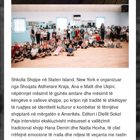
Shkolla Shqipe në Staten Island, New York e organizuar
nga Shoqata Atdhetare Kraja, Ana e Malit dhe Ulqini,
nëpërmjet mësimit të gjuhës amtare dhe mësimit të
këngëve e valleve shqipe, po krijon një traditë të shkëlqyer
të ruajtjes së identitetit kulturor e kombëtar të fëmijëve
shqiptarë në mërgatën e Amerikës. Editori i Diellit Sokol
Paja intervistoi ekskluzivisht mësueset e vallëzimit
tradicional shqip Hana Demiri dhe Nadia Hoxha, të cilat
rrëfejnë emocione të rralla dhe ndjesi të veçanta me rastin