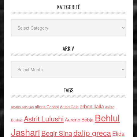
KATEGORITË
Kategoritë
ARKIV
Arkiv
TAGS
arben llalla
alfons Grishaj
Anton Cefa
asllan
albano kolonjari
Behlul
Astrit Lulushi
Aurenc Bebja
Bushati
Jashari
dalip greca
Beqir Sina
Elida