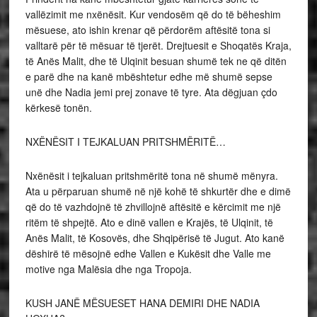
vallëzimit me nxënësit. Kur vendosëm që do të bëheshim
mësuese, ato ishin krenar që përdorëm aftësitë tona si
valltarë për të mësuar të tjerët. Drejtuesit e Shoqatës Kraja,
të Anës Malit, dhe të Ulqinit besuan shumë tek ne që ditën
e parë dhe na kanë mbështetur edhe më shumë sepse
unë dhe Nadia jemi prej zonave të tyre. Ata dëgjuan çdo
kërkesë tonën.
NXËNËSIT I TEJKALUAN PRITSHMËRITË…
Nxënësit i tejkaluan pritshmëritë tona në shumë mënyra.
Ata u përparuan shumë në një kohë të shkurtër dhe e dimë
që do të vazhdojnë të zhvillojnë aftësitë e kërcimit me një
ritëm të shpejtë. Ato e dinë vallen e Krajës, të Ulqinit, të
Anës Malit, të Kosovës, dhe Shqipërisë të Jugut. Ato kanë
dëshirë të mësojnë edhe Vallen e Kukësit dhe Valle me
motive nga Malësia dhe nga Tropoja.
KUSH JANË MËSUESET HANA DEMIRI DHE NADIA