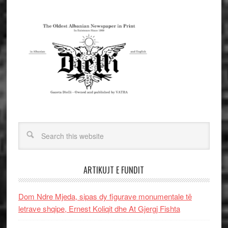
ARTIKUJT E FUNDIT
Dom Ndre Mjeda, sipas dy figurave monumentale të
letrave shqipe, Ernest Koliqit dhe At Gjergj Fishta