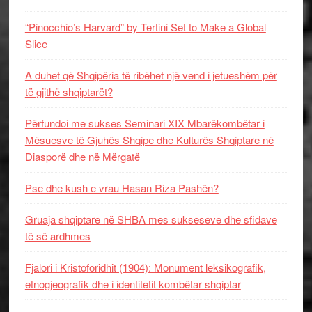
“Pinocchio’s Harvard” by Tertini Set to Make a Global
Slice
A duhet që Shqipëria të ribëhet një vend i jetueshëm për
të gjithë shqiptarët?
Përfundoi me sukses Seminari XIX Mbarëkombëtar i
Mësuesve të Gjuhës Shqipe dhe Kulturës Shqiptare në
Diasporë dhe në Mërgatë
Pse dhe kush e vrau Hasan Riza Pashën?
Gruaja shqiptare në SHBA mes sukseseve dhe sfidave
të së ardhmes
Fjalori i Kristoforidhit (1904): Monument leksikografik,
etnogjeografik dhe i identitetit kombëtar shqiptar