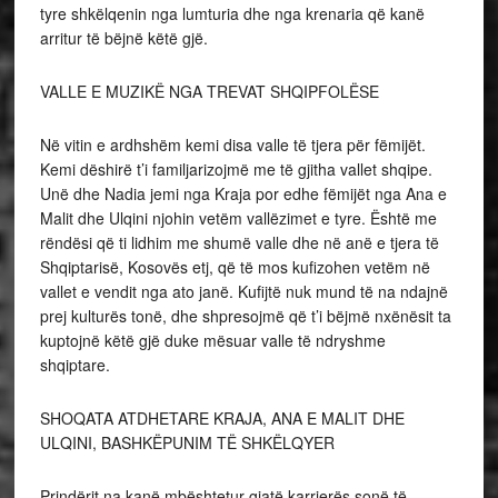
tyre shkëlqenin nga lumturia dhe nga krenaria që kanë
arritur të bëjnë këtë gjë.
VALLE E MUZIKË NGA TREVAT SHQIPFOLËSE
Në vitin e ardhshëm kemi disa valle të tjera për fëmijët.
Kemi dëshirë t’i familjarizojmë me të gjitha vallet shqipe.
Unë dhe Nadia jemi nga Kraja por edhe fëmijët nga Ana e
Malit dhe Ulqini njohin vetëm vallëzimet e tyre. Është me
rëndësi që ti lidhim me shumë valle dhe në anë e tjera të
Shqiptarisë, Kosovës etj, që të mos kufizohen vetëm në
vallet e vendit nga ato janë. Kufijtë nuk mund të na ndajnë
prej kulturës tonë, dhe shpresojmë që t’i bëjmë nxënësit ta
kuptojnë këtë gjë duke mësuar valle të ndryshme
shqiptare.
SHOQATA ATDHETARE KRAJA, ANA E MALIT DHE
ULQINI, BASHKËPUNIM TË SHKËLQYER
Prindërit na kanë mbështetur gjatë karrierës sonë të