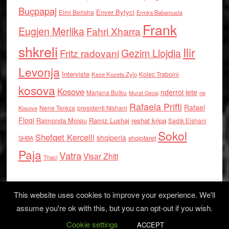
Buçpapaj
Enver Bytyci
Elmi Berisha
Ermira Babamusta
Frank
Eugjen Merlika
Fahri Xharra
shkreli
Ilir
Gezim Llojdia
Fritz radovani
Levonja
Interviste
Kolec Traboini
Keze Kozeta Zylo
kosova
Kosove
nderroi jete
Marjana Bulku
ne
Murat Gecaj
Rafaela Prifti
Rafael
Nene Tereza
Kosove
presidenti Nishani
Floqi
Raimonda Moisiu
Ramiz Lushaj
reshat kripa
Sadik Elshani
Sokol
Shefqet Kercelli
shqiperia
shqiptaret
SHBA
Paja
Vatra
Visar Zhiti
Thaci
This website uses cookies to improve your experience. We'll
assume you're ok with this, but you can opt-out if you wish.
Cookie settings
Log in
ACCEPT