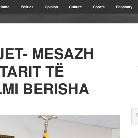
Home
Politics
Opinion
Culture
Sports
Economy
JET- MESAZH
ETARIT TË
LMI BERISHA