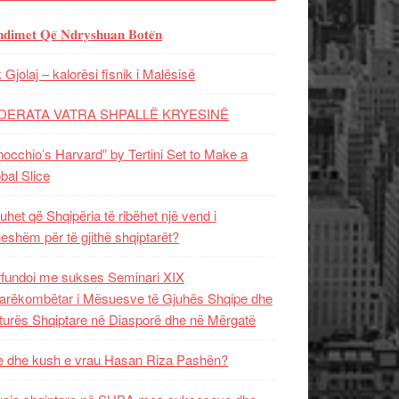
𝐝𝐢𝐦𝐞𝐭 𝐐𝐞̈ 𝐍𝐝𝐫𝐲𝐬𝐡𝐮𝐚𝐧 𝐁𝐨𝐭𝐞̈𝐧
 Gjolaj – kalorësi fisnik i Malësisë
DERATA VATRA SHPALLË KRYESINË
nocchio’s Harvard” by Tertini Set to Make a
bal Slice
uhet që Shqipëria të ribëhet një vend i
ueshëm për të gjithë shqiptarët?
fundoi me sukses Seminari XIX
rëkombëtar i Mësuesve të Gjuhës Shqipe dhe
turës Shqiptare në Diasporë dhe në Mërgatë
 dhe kush e vrau Hasan Riza Pashën?