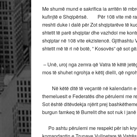
Me shumë mund e sakrifica ia arritën të mbr
kufinjtë e Shqipërisë. Për 108 vite më ra
rreshti duke i dalë për Zot shqiptarëve të k
shtetit të parë shqiptar dhe vazhdoi me kontri
shqiptar në 108 vite ekzistencë. Gjithashtu V
shtetit më të ri në botë, ” Kosovës” që sot g
– Unë, uroj nga zemra që Vatra të këtë jetëg
mos të shuhet ngrohja e këtij dielli, që ngro
Në këtë ditë të veçantë në kalendarin e 
themeluesit e Federatës dhe përulemi me res
Sot është ditëvdekja njërit prej bashkëthemelu
burgun famkeq të Burrelit dhe sot nuk i janë g
Po ashtu përulemi me respekt për ish kryet
komandantin e Trupave Vullnetare të Vatrës