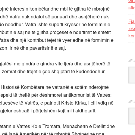
Gr
sfi
ojnë interesin kombëtar dhe mbi të gjitha të mbrojnë
dhë Vatra nuk ndaloi së punuari dhe asnjëherë nuk
Fja
udo ndodhur. Vatra ishte suporti kryesor në formimin e
lek
butin e saj në të gjitha proçeset e ndërtimit të shtetit
kom
atra dha një kontribut tejet të vyer edhe në formimin e
ëzon lirinë dhe pavarësinë e saj.
jatësi me qindra e qindra vite tjera dhe asnjëherë të
Kat
h zemrat dhe trojet e çdo shqiptari të kudondodhur.
Historisë Kombëtare ne vatranët e sotëm nderojmë
pekt të thellë për dëshmorët antikomunist të Vatrës:
esëve të Vatrës, e patriotit Kristo Kirka, i cili vdiq në
jetur eshtrat! I përjetshëm kujtimi i atdhetarit.
Ark
arin e Vatrës Kolë Tromara, Menaxherin e Diellit dhe
, që lanë Amerikën për të mbrojtë Shqipërinë nga