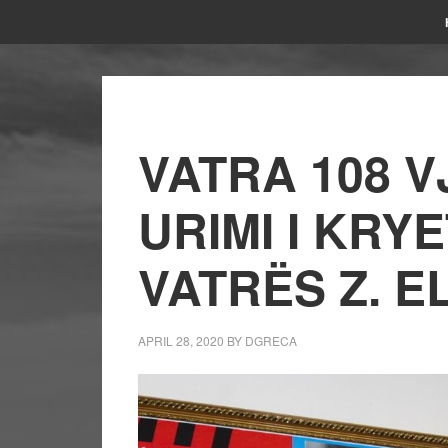
VATRA 108 V
URIMI I KRY
VATRËS Z. E
APRIL 28, 2020
BY
DGRECA