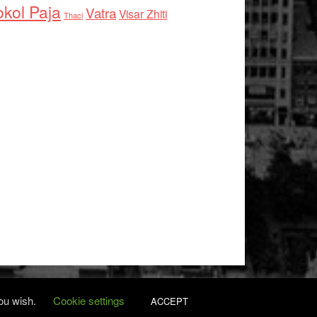
kol Paja
Vatra
Visar Zhiti
Thaci
you wish.
Cookie settings
ACCEPT