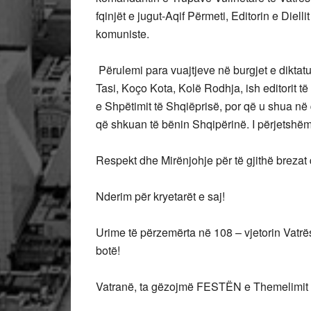
fqinjët e jugut-Aqif Përmeti, Editorin e Diell
komuniste.
Përulemi para vuajtjeve në burgjet e diktaturë
Tasi, Koço Kota, Kolë Rodhja, ish editorit të
e Shpëtimit të Shqiëprisë, por që u shua në 
që shkuan të bënin Shqipërinë. I përjetshëm 
Respekt dhe Mirënjohje për të gjithë brezat
Nderim për kryetarët e saj!
Urime të përzemërta në 108 – vjetorin Vatrë
botë!
Vatranë, ta gëzojmë FESTËN e Themelimit