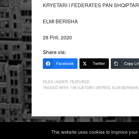
KRYETARI I FEDERATES PAN SHQIPTAR
ELMI BERISHA
28 Prill, 2020
Share via:
Facebook
Twitter
Copy Li
FILED UNDER:
FEATURED
TAGGED WITH:
108 VJETORI I VATRES
,
ELMI BERISHA
This website uses cookies to improve your e