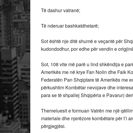
Të dashur vatranë;
Të nderuar bashkatdhetarë;
Sot është nje ditë shumë e veçantë për Shqi
kudondodhur, por edhe për vendin e origjinë
Sot, 108 vite më parë u lind shkëndija e pa
Amerikës me në krye Fan Nolin dhe Faik Kon
Federatën Pan Shqiptare të Amerikës me em
përkushtim Kombëtar nevojave dhe interesav
para se të shpallej Shqipëria e Pavarur) der
Themeluesit e formuan Vatrën me një qëllim t
materiale dhe njerëzore kombëtare për t’i 
përgjegjësi.