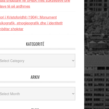
uaja shqiptare në SHBA mes sukseseve dhe
dave të së ardhmes
lori i Kristoforidhit (1904): Monument
sikografik, etnogjeografik dhe i identitetit
bëtar shqiptar
KATEGORITË
egoritë
ARKIV
iv