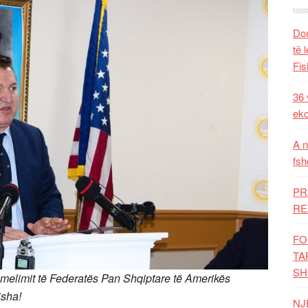
Dom
të 
Fis
36 
eko
A n
fsh
PR
RE
FO
TA
SH
hemelimit të Federatës Pan Shqiptare të Amerikës
risha!
NJ