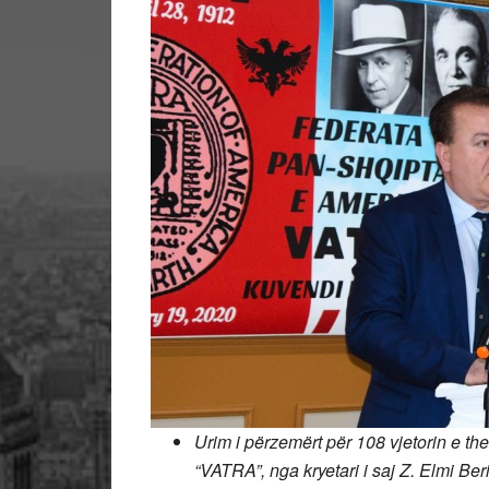
Urim i përzemërt për 108 vjetorin e t
“VATRA”, nga kryetari i saj Z. Elmi Be