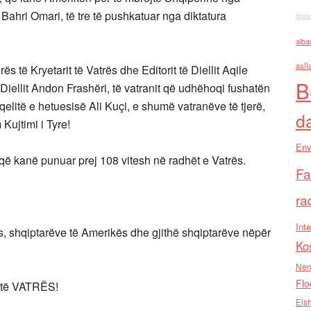
it Bahri Omari, të tre të pushkatuar nga diktatura
alba
asll
s të Kryetarit të Vatrës dhe Editorit të Diellit Aqile
B
 Diellit Andon Frashëri, të vatranit që udhëhoqi fushatën
qelitë e hetuesisë Ali Kuçi, e shumë vatranëve të tjerë,
d
Kujtimi i Tyre!
Env
 që kanë punuar prej 108 vitesh në radhët e Vatrës.
Fa
ra
Inte
s, shqiptarëve të Amerikës dhe gjithë shqiptarëve nëpër
Ko
Nen
Flo
 të VATRËS!
Els