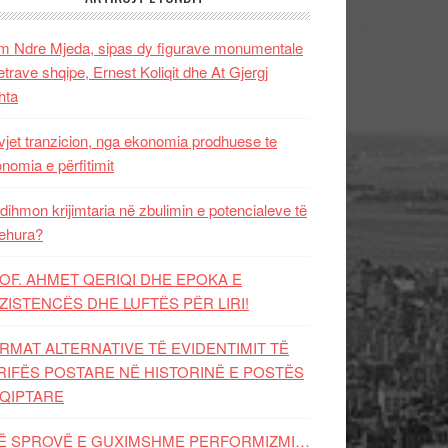
 Ndre Mjeda, sipas dy figurave monumentale
letrave shqipe, Ernest Koliqit dhe At Gjergj
hta
vjet tranzicion, nga ekonomia prodhuese te
nomia e përfitimit
dihmon krijimtaria në zbulimin e potencialeve të
ehura?
OF. AHMET QERIQI DHE EPOKA E
ZISTENCЁS DHE LUFTЁS PЁR LIRI!
RMAT ALTERNATIVE TË EVIDENTIMIT TË
RIFËS POSTARE NË HISTORINË E POSTËS
QIPTARE
Ë SPROVË E GUXIMSHME PERFORMIZMI…