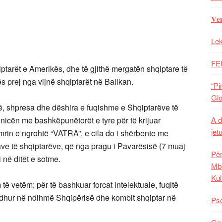
𝐕𝐞
Lek
FE
ptarët e Amerikës, dhe të gjithë mergatën shqiptare të
s prej nga vijnë shqiptarët në Ballkan.
“Pi
Glo
rë, shpresa dhe dëshira e fuqishme e Shqiptarëve të
A d
icën me bashkëpunëtorët e tyre për të krijuar
jet
rin e ngrohtë “VATRA”, e cila do i shërbente me
e të shqiptarëve, që nga pragu i Pavarësisë (7 muaj
Për
i në ditët e sotme.
Mba
Kul
ë vetëm; për të bashkuar forcat intelektuale, fuqitë
ardhur në ndihmë Shqipërisë dhe kombit shqiptar në
Pse