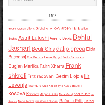
TAGS
arben llalla
alfons Grishaj
Anton Cefa
asllan
albano kolonjari
Behlul
Astrit Lulushi
Aurenc Bebja
Bushati
Jashari
dalip greca
Beqir Sina
Elida
Buçpapaj
Enver Bytyci
Elmi Berisha
Ermira Babamusta
Frank
Eugjen Merlika
Fahri Xharra
shkreli
Ilir
Gezim Llojdia
Fritz radovani
Levonja
Interviste
Kolec Traboini
Keze Kozeta Zylo
kosova
Kosove
nderroi jete
Marjana Bulku
ne
Murat Gecaj
Rafaela Prifti
Rafael
Nene Tereza
Kosove
presidenti Nishani