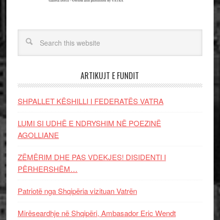
ARTIKUJT E FUNDIT
SHPALLET KËSHILLI I FEDERATËS VATRA
LUMI SI UDHË E NDRYSHIM NË POEZINË
AGOLLIANE
ZËMËRIM DHE PAS VDEKJES! DISIDENTI I
PËRHERSHËM…
Patriotë nga Shqipëria vizituan Vatrën
Mirëseardhje në Shqipëri, Ambasador Eric Wendt