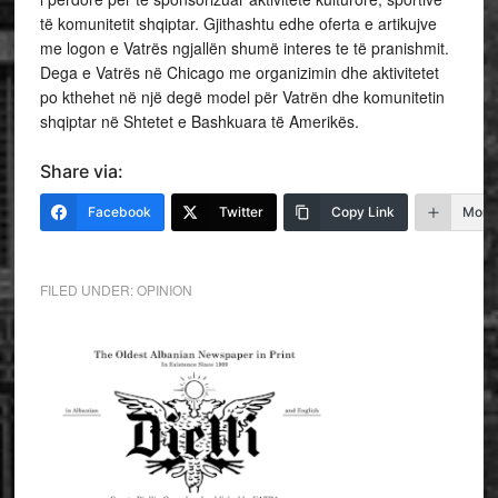
të komunitetit shqiptar. Gjithashtu
edhe oferta e artikujve
me logon e Vatrës ngjallën shumë interes te të pranishmit.
Dega e Vatrës në Chicago me organizimin dhe aktivitetet
po kthehet në një degë model për Vatrën dhe komunitetin
shqiptar në Shtetet e Bashkuara të Amerikës.
Share via:
Facebook
Twitter
Copy Link
More
FILED UNDER:
OPINION