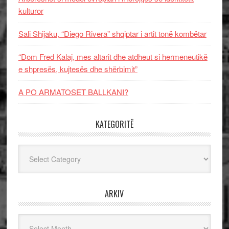
kulturor
Sali Shijaku, “Diego Rivera” shqiptar i artit tonë kombëtar
“Dom Fred Kalaj, mes altarit dhe atdheut si hermeneutikë
e shpresës, kujtesës dhe shërbimit”
A PO ARMATOSET BALLKANI?
KATEGORITË
Kategoritë
ARKIV
Arkiv