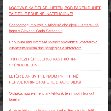
KOSOVA E KA FITUAR LUFTËN, POR PAQEN DUHET
TA FITOJË EDHE NË INSTITUCIONE!
Scanderbeg, mburoja e Arbërisë dhe gjeniu ushtarak në
faqet e Giovanni Carlo Saraceni-t
Republika mbi interesat politike: sovraniteti i qytetarëve,
kushtetutshmëria dhe përgjegjësia shtetërore
TRI POEZI PËR GJERGJ KASTRIOTIN-
SKËNDERBEUN
LETËR E ARKIVIT TE NAUM PRIFTIT NË
PERVJETORIN E PARE TE DRAGO SILIQIT
Oxhaku, nga elementi arkitektonik te simboli i trungut
familjar
Arbëreshët si model evropian i mbrojtjes së identitetit