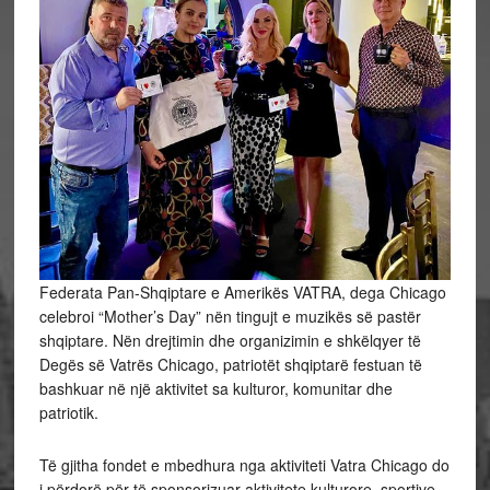
Federata Pan-Shqiptare e Amerikës VATRA, dega Chicago
celebroi “Mother’s Day” nën tingujt e muzikës së pastër
shqiptare. Nën drejtimin dhe organizimin e shkëlqyer të
Degës së Vatrës Chicago, patriotët shqiptarë festuan të
bashkuar në një aktivitet sa kulturor, komunitar dhe
patriotik.
Të gjitha fondet e mbedhura nga aktiviteti Vatra Chicago do
i përdorë për të sponsorizuar aktivitete kulturore, sportive