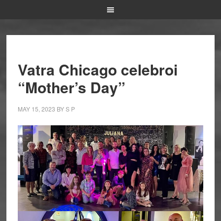
Vatra Chicago celebroi
“Mother’s Day”
MAY 15, 2023
BY
S P