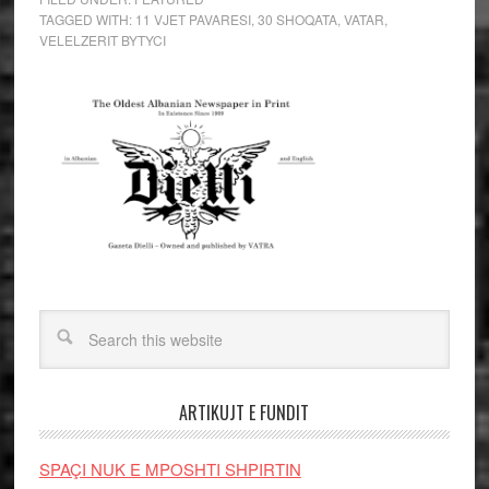
TAGGED WITH:
11 VJET PAVARESI
,
30 SHOQATA
,
VATAR
,
VELELZERIT BYTYCI
ARTIKUJT E FUNDIT
SPAÇI NUK E MPOSHTI SHPIRTIN