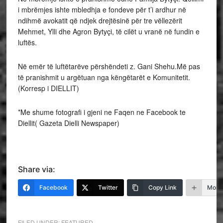
i mbrëmjes ishte mbledhja e fondeve për t’i ardhur në
ndihmë avokatit që ndjek drejtësinë për tre vëllezërit
Mehmet, Ylli dhe Agron Bytyçi, të cilët u vranë në fundin e
luftës.
Në emër të luftëtarëve përshëndeti z. Gani Shehu.Më pas
të pranishmit u argëtuan nga këngëtarët e Komunitetit.
(Korresp i DIELLIT)
*Me shume fotografi i gjeni ne Faqen ne Facebook te
Diellit( Gazeta Dielli Newspaper)
Share via:
Facebook
Twitter
Copy Link
More
FILED UNDER:
FEATURED