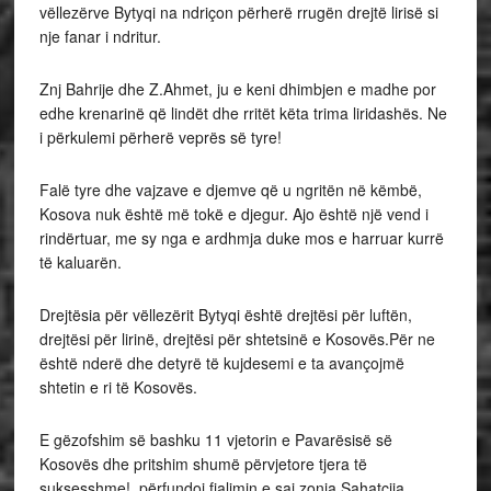
vëllezërve Bytyqi na ndriçon përherë rrugën drejtë lirisë si
nje fanar i ndritur.
Znj Bahrije dhe Z.Ahmet, ju e keni dhimbjen e madhe por
edhe krenarinë që lindët dhe rritët këta trima liridashës. Ne
i përkulemi përherë veprës së tyre!
Falë tyre dhe vajzave e djemve që u ngritën në këmbë,
Kosova nuk është më tokë e djegur. Ajo është një vend i
rindërtuar, me sy nga e ardhmja duke mos e harruar kurrë
të kaluarën.
Drejtësia për vëllezërit Bytyqi është drejtësi për luftën,
drejtësi për lirinë, drejtësi për shtetsinë e Kosovës.Për ne
është nderë dhe detyrë të kujdesemi e ta avançojmë
shtetin e ri të Kosovës.
E gëzofshim së bashku 11 vjetorin e Pavarësisë së
Kosovës dhe pritshim shumë përvjetore tjera të
suksesshme!, përfundoi fjalimin e saj zonja Sahatçija.