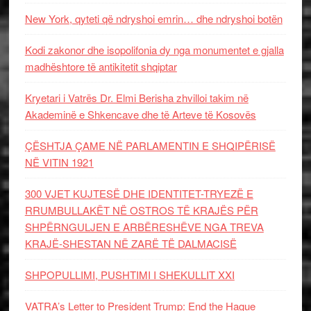
New York, qyteti që ndryshoi emrin… dhe ndryshoi botën
Kodi zakonor dhe isopolifonia dy nga monumentet e gjalla
madhështore të antikitetit shqiptar
Kryetari i Vatrës Dr. Elmi Berisha zhvilloi takim në
Akademinë e Shkencave dhe të Arteve të Kosovës
ÇËSHTJA ÇAME NË PARLAMENTIN E SHQIPËRISË
NË VITIN 1921
300 VJET KUJTESË DHE IDENTITET-TRYEZË E
RRUMBULLAKËT NË OSTROS TË KRAJËS PËR
SHPËRNGULJEN E ARBËRESHËVE NGA TREVA
KRAJË-SHESTAN NË ZARË TË DALMACISË
SHPOPULLIMI, PUSHTIMI I SHEKULLIT XXI
VATRA’s Letter to President Trump: End the Hague