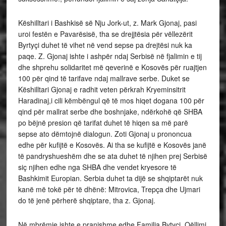
Këshilltari i Bashkisë së Nju Jork-ut, z. Mark Gjonaj, pasi
uroi festën e Pavarësisë, tha se drejjtësia për vëllezërit
Byrtyçi duhet të vihet në vend sepse pa drejtësi nuk ka
paqe. Z. Gjonaj ishte i ashpër ndaj Serbisë në fjalimin e tij
dhe shprehu solidaritet më qeverinë e Kosovës për ruajtjen
100 për qind të tarifave ndaj mallrave serbe. Duket se
Këshilltari Gjonaj e radhit veten përkrah Kryeminsitrit
Haradinaj,i cili këmbëngul që të mos hiqet dogana 100 për
qind për mallrat serbe dhe boshnjake, ndërkohë që SHBA
po bëjnë presion që tarifat duhet të hiqen sa më parë
sepse ato dëmtojnë dialogun. Zoti Gjonaj u prononcua
edhe për kufijtë e Kosovës. Ai tha se kufijtë e Kosovës janë
të pandryshueshëm dhe se ata duhet të njihen prej Serbisë
siç njihen edhe nga SHBA dhe vendet kryesore të
Bashkimit Europian. Serbia duhet ta dijë se shqiptarët nuk
kanë më tokë për të dhënë: Mitrovica, Trepça dhe Ujmari
do të jenë përherë shqiptare, tha z. Gjonaj.
Në mbrëmje ishte e pranishme edhe Familja Bytyçi. Qëllimi