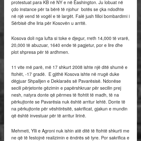
protestuat para KB në NY e në Ëashington. Ju lobuat në
çdo instance për ta bërë të njohur botës se çka ndodhte
në një vend të vogël e të largët. Falë jush filloi bombardimi i
Sërbisë dhe liria për Kosovën u arritë.
Kosova doli nga lufta si toke e djegur, rreth 14,000 të vrarë,
20,000 të abuzuar, 1640 ende të pagjetur, por e lire dhe
plot shpresa për të ardhmen.
11 vite më parë, më 17 shkurt 2008 ishte një ditë shumë e
ftohët, -17 gradë. E gjithë Kosova ishte në rrugë duke
dëgjuar Shpalljen e Deklaraës së Pavarësisë. Ndonëse
secili përjetonte gëzimin e papërshkruar për secilin prej
nesh, natyra donte që përmes të ftohtit të madh, të na
përkujtonte se Pavarësia nuk është arritur lehtë. Donte të
na përkujtonte për vështirësitë, sakrificat, gjakun e mundin
që është investuar për të arritur lirinë.
Mehmeti, Ylli e Agroni nuk ishin atë ditë të ftohtë shkurti me
ne që të festojnë realizimin e ëndrës së tyre. Por sakrifica e