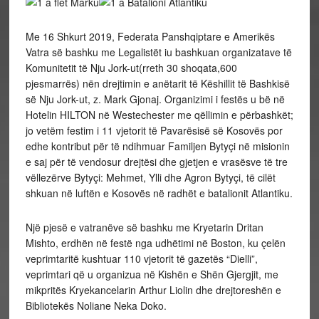
Me 16 Shkurt 2019, Federata Panshqiptare e Amerikës
Vatra së bashku me Legalistët iu bashkuan organizatave të
Komunitetit të Nju Jork-ut(rreth 30 shoqata,600
pjesmarrës) nën drejtimin e anëtarit të Këshillit të Bashkisë
së Nju Jork-ut, z. Mark Gjonaj. Organizimi i festës u bë në
Hotelin HILTON në Westechester me qëllimin e përbashkët;
jo vetëm festim i 11 vjetorit të Pavarësisë së Kosovës por
edhe kontribut për të ndihmuar Familjen Bytyçi në misionin
e saj për të vendosur drejtësi dhe gjetjen e vrasësve të tre
vëllezërve Bytyçi: Mehmet, Ylli dhe Agron Bytyçi, të cilët
shkuan në luftën e Kosovës në radhët e batalionit Atlantiku.
Një pjesë e vatranëve së bashku me Kryetarin Dritan
Mishto, erdhën në festë nga udhëtimi në Boston, ku çelën
veprimtaritë kushtuar 110 vjetorit të gazetës “Dielli”,
veprimtari që u organizua në Kishën e Shën Gjergjit, me
mikpritës Kryekancelarin Arthur Liolin dhe drejtoreshën e
Bibliotekës Noliane Neka Doko.