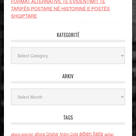
FORMAT ALTERNATIVE TË EVIDENTIMIT TË
TARIFËS POSTARE NË HISTORINË E POSTËS
SHQIPTARE
KATEGORITË
Kategoritë
ARKIV
Arkiv
TAGS
arben llalla
alfons Grishaj
Anton Cefa
asllan
albano kolonjari