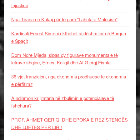
Injustice
Nga Tirana në Kukaj për të parë “Lahuta e Malësisë”
Kardinali Ernest Simoni rikthehet si dëshmitar në Burgun
e Spaçit
Dom Ndre Mjeda, sipas dy figurave monumentale të
letrave shqipe, Ernest Koliqit dhe At Gjergj Fishta
36 vjet tranzicion, nga ekonomia prodhuese te ekonomia
e përfitimit
A ndihmon krijimtaria në zbulimin e potencialeve të
fshehura?
PROF. AHMET QERIQI DHE EPOKA E REZISTENCЁS
DHE LUFTЁS PЁR LIRI!