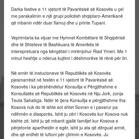
Darka festive e 11 vjetorit të Pavarësisë së Kosovës u çel
me parakalimin e një grupi policësh shqiptaro-Amerikanë
që mbanin ndër duar flamuj dhe u printe Tupani.
Veprimtaria ka vijuar me Hymnet Kombëtare të Shqipërisë
dhe të Shteteve të Bashkuara të Amerikës të
interepretuara nga këngëtari i mirënjohur Riad Ymeri. Me 1
minut heshtje u nderua kujtimi i dëshmorëve të rënë për liri.
Në emër të instucioneve të Republikës së Kosovës
pjesmarrësit në festën e 11 vjetorit të Pavarësisë së
Kosovës i ka përshëndetur Konsullja e Përgjithshme e
Konsullatës së Republikës së Kosovës në Nju Jork, zonja
Teuta Sahatiçja. Ndër të tjera Konsullja e përgjithshme tha:
Kosova nuk do të ishte sot shtet Sovran e i pavarur pa
ndihmën e diasporës. Ishit ju zëri i Kosovës kur Kosova nuk
kishte zë. Ishit ju që mbanit gjallë familjet kur Kosova e
përjetonte apartheidin e egër, ishit ju ata që dërguat armë,
dhe që erdhët të luftoni për çlirimin e Kosovës. Ju