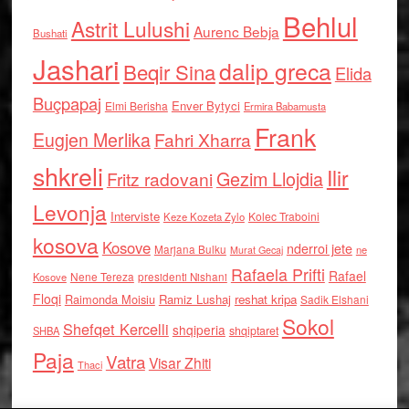
Behlul
Astrit Lulushi
Aurenc Bebja
Bushati
Jashari
dalip greca
Beqir Sina
Elida
Buçpapaj
Enver Bytyci
Elmi Berisha
Ermira Babamusta
Frank
Eugjen Merlika
Fahri Xharra
shkreli
Ilir
Gezim Llojdia
Fritz radovani
Levonja
Interviste
Kolec Traboini
Keze Kozeta Zylo
kosova
Kosove
nderroi jete
Marjana Bulku
ne
Murat Gecaj
Rafaela Prifti
Rafael
Nene Tereza
Kosove
presidenti Nishani
Floqi
Raimonda Moisiu
Ramiz Lushaj
reshat kripa
Sadik Elshani
Sokol
Shefqet Kercelli
shqiperia
shqiptaret
SHBA
Paja
Vatra
Visar Zhiti
Thaci