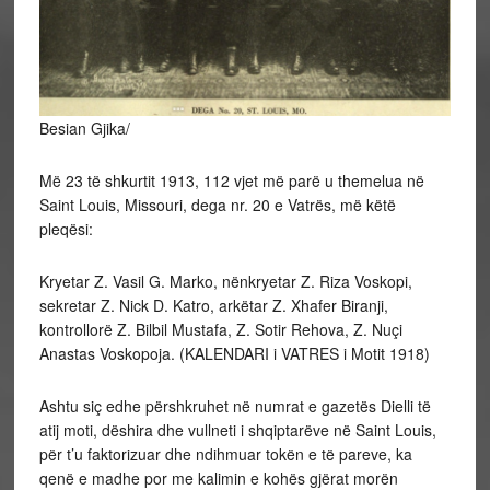
Besian Gjika/
Më 23 të shkurtit 1913, 112 vjet më parë u themelua në
Saint Louis, Missouri, dega nr. 20 e Vatrës, më këtë
pleqësi:
Kryetar Z. Vasil G. Marko, nënkryetar Z. Riza Voskopi,
sekretar Z. Nick D. Katro, arkëtar Z. Xhafer Biranji,
kontrollorë Z. Bilbil Mustafa, Z. Sotir Rehova, Z. Nuçi
Anastas Voskopoja. (KALENDARI i VATRES i Motit 1918)
Ashtu siç edhe përshkruhet në numrat e gazetës Dielli të
atij moti, dëshira dhe vullneti i shqiptarëve në Saint Louis,
për t’u faktorizuar dhe ndihmuar tokën e të pareve, ka
qenë e madhe por me kalimin e kohës gjërat morën