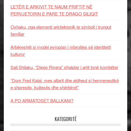
LETËR E ARKIVIT TE NAUM PRIFTIT NË
PERVJETORIN E PARE TE DRAGO SILIQIT
Oxhaku, nga elementi arkitektonik te simboli i trungut
familjar
Arbëreshët si model evropian i mbrojtjes së identitetit
kulturor
Sali Shijaku, “Diego Rivera” shqiptar i artit tonë kombëtar
“Dom Fred Kalaj, mes altarit dhe atdheut si hermeneutikë
e shpresës, kujtesës dhe shërbimit”
A PO ARMATOSET BALLKANI?
KATEGORITË