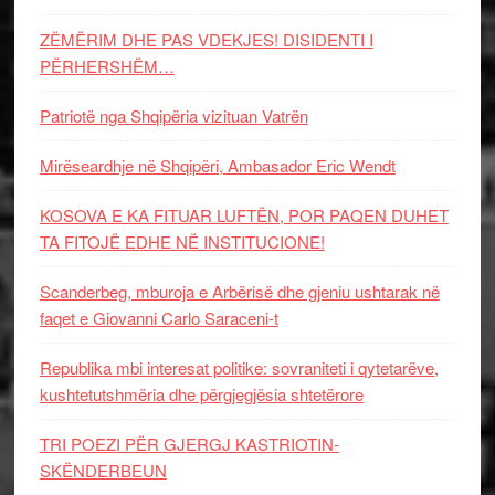
ZËMËRIM DHE PAS VDEKJES! DISIDENTI I
PËRHERSHËM…
Patriotë nga Shqipëria vizituan Vatrën
Mirëseardhje në Shqipëri, Ambasador Eric Wendt
KOSOVA E KA FITUAR LUFTËN, POR PAQEN DUHET
TA FITOJË EDHE NË INSTITUCIONE!
Scanderbeg, mburoja e Arbërisë dhe gjeniu ushtarak në
faqet e Giovanni Carlo Saraceni-t
Republika mbi interesat politike: sovraniteti i qytetarëve,
kushtetutshmëria dhe përgjegjësia shtetërore
TRI POEZI PËR GJERGJ KASTRIOTIN-
SKËNDERBEUN