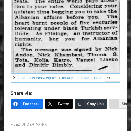
Share via:
Facebook
Twitter
Copy Link
More
FILED UNDER:
VATRA