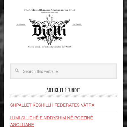
ARTIKUJT E FUNDIT
SHPALLET KËSHILLI I FEDERATËS VATRA
LUMI SI UDHË E NDRYSHIM NË POEZINË
AGOLLIANE