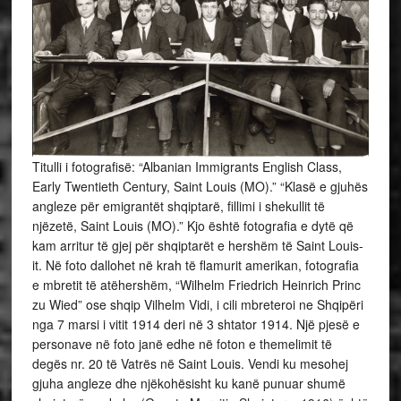
Titulli i fotografisë: “Albanian Immigrants English Class,
Early Twentieth Century, Saint Louis (MO).” “Klasë e gjuhës
angleze për emigrantët shqiptarë, fillimi i shekullit të
njëzetë, Saint Louis (MO).” Kjo është fotografia e dytë që
kam arritur të gjej për shqiptarët e hershëm të Saint Louis-
it. Në foto dallohet në krah të flamurit amerikan, fotografia
e mbretit të atëhershëm, “Wilhelm Friedrich Heinrich Princ
zu Wied” ose shqip Vilhelm Vidi, i cili mbreteroi ne Shqipëri
nga 7 marsi i vitit 1914 deri në 3 shtator 1914. Një pjesë e
personave në foto janë edhe në foton e themelimit të
degës nr. 20 të Vatrës në Saint Louis. Vendi ku mesohej
gjuha angleze dhe njëkohësisht ku kanë punuar shumë