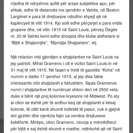
rrjedha të ndryshme qoftë për arsye subjektive apo, për
shkak, edhe të distancës me qendrën e Vatrës, në Boston.
Largimet e para të drejtuesve ndodhin shpejt që në
kapërcyell të vitit 1914. Kjo solli edhe përçarjet e para midis
grupeve dhe, në vitin 1915 në Saint Louis, përveç Degës
nr. 20 të Vatrës kemi edhe shoqata dhe klube atdhetare si
“Bijtë e Shqiponjës”, “Mprojtja Shqipetare”, etj.
Një relacion mbi gjendjen e shqiptarëve ne Saint Louis na
jep patrioti, Mihal Grameno i cili e vizitoi Saint Louis-in në
31 maj të vitit 1915. Në faqen e tretë të gazetës “Koha” në
numrin e datës 17 qershor 1915, ai jep disa fakte
interesante mbi shqiptarët e këtushëm. Sipas Gramenos
numri i shqiptarëve të numëruar shkon deri në 2500 veta,
duke e bërë një prej kolonive kryesore në Midwest. Po aty
ai citon se është për të ardhur keq që shqiptarët e kësaj
kolonie, të cilët kanë shumë individë të pasur, nuk e gjejnë
dot gjuhën dhe njerëzia fajin ua vendos drejtuesve
kokëfortë. Mirëpo, citon Grameno, nevoja e mëmëdheut
për bijtë e saj është shumë e madhe, ndërkohë që në Saint