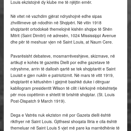
Louis ekzistojnë dy klube me të njëjtin emër.
Në vitet në vazhdim gjërat ndryshojnë edhe sipas
zhvillimeve që ndodhin në Shqipëri. Në vitin 1918
shqiptarët ortodoksë themelojnë kishën shqipe të Shën
Mitrit (Saint Dimitri) në adresën, 1024 Mississippi Avenue
dhe për të meshuar vjen në Saint Louis, at Naum Cere.
Pavarësisht debateve, mosmarrëveshjeve, skizmave, në
artikujt e kohës të gazetës Dielli por edhe gazetave të
ndryshme, arrin të dallosh qartë se tek shqiptarët e Saint
Louisit e gjen nuklin e patriotizmit. Në mars të vitit 1919,
shqiptarët e këtushëm i gjejmë bashkë duke i dërguar
kabllogram presidentit Wilson të cilit i kërkojnë mbështetje
për mos copëtimin e shtetit të brishtë shqiptar. (St. Louis
Post-Dispatch 9 March 1919).
Dega e Vatrës nuk ekziston më por Gazeta dielli është
rikthyer në Saint Louis. Gjithsesi shoqata Iliria e cila është
themeluar në Saint Louis 5 vjet më pare ka marrëdhënie të