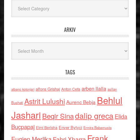
Kategoritë
ARKIV
Arkiv
TAGS
arben llalla
alfons Grishaj
Anton Cefa
asllan
albano kolonjari
Behlul
Astrit Lulushi
Aurenc Bebja
Bushati
Jashari
dalip greca
Beqir Sina
Elida
Buçpapaj
Enver Bytyci
Elmi Berisha
Ermira Babamusta
Frank
Eugjen Merlika
Fahri Xharra