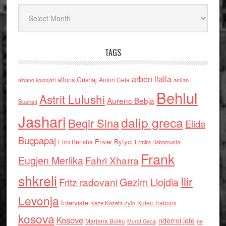
Arkiv
TAGS
arben llalla
alfons Grishaj
Anton Cefa
asllan
albano kolonjari
Behlul
Astrit Lulushi
Aurenc Bebja
Bushati
Jashari
dalip greca
Beqir Sina
Elida
Buçpapaj
Enver Bytyci
Elmi Berisha
Ermira Babamusta
Frank
Eugjen Merlika
Fahri Xharra
shkreli
Ilir
Gezim Llojdia
Fritz radovani
Levonja
Interviste
Kolec Traboini
Keze Kozeta Zylo
kosova
Kosove
nderroi jete
Marjana Bulku
ne
Murat Gecaj