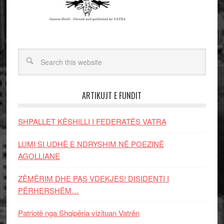
ARTIKUJT E FUNDIT
SHPALLET KËSHILLI I FEDERATËS VATRA
LUMI SI UDHË E NDRYSHIM NË POEZINË
AGOLLIANE
ZËMËRIM DHE PAS VDEKJES! DISIDENTI I
PËRHERSHËM…
Patriotë nga Shqipëria vizituan Vatrën