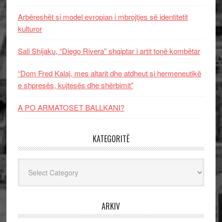
Arbëreshët si model evropian i mbrojtjes së identitetit
kulturor
Sali Shijaku, “Diego Rivera” shqiptar i artit tonë kombëtar
“Dom Fred Kalaj, mes altarit dhe atdheut si hermeneutikë
e shpresës, kujtesës dhe shërbimit”
A PO ARMATOSET BALLKANI?
KATEGORITË
Kategoritë
ARKIV