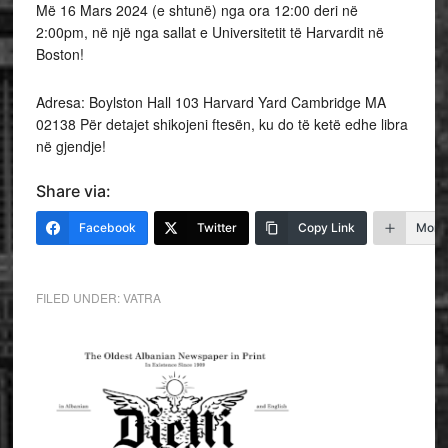
Më
16 Mars 2024 (e shtunë) nga ora 12:00 deri në
2:00pm, në një nga sallat e Universitetit të Harvardit në
Boston!
Adresa: Boylston Hall 103 Harvard Yard Cambridge MA
02138 Për detajet shikojeni ftesën, ku do të ketë edhe libra
në gjendje!
Share via:
Facebook
Twitter
Copy Link
More
FILED UNDER:
VATRA