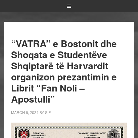
“VATRA” e Bostonit dhe
Shoqata e Studentëve
Shqiptarë të Harvardit
organizon prezantimin e
Librit “Fan Noli –
Apostulli”
MARCH 6, 2024
BY
S P