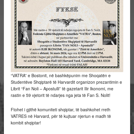
“VATRA” e Bostonit, në bashkëpunim me Shoqatën e
Studentëve Shqiptarë të Harvardit organizon prezantimin e
Librit “Fan Noli – Apostulli” të gazetarit Ilir Ikonomi, me
rastin e 59 vjetorit të ndarjes nga jeta të Fan S. Nolit!
Ftohet i gjithë komuniteti shqiptar, të bashkohet rreth
VATRES në Harvard, për të kujtuar njeriun e madh të
kombit shqiptar!