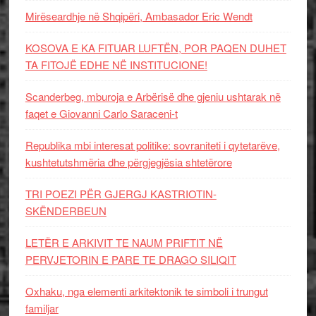
Mirëseardhje në Shqipëri, Ambasador Eric Wendt
KOSOVA E KA FITUAR LUFTËN, POR PAQEN DUHET
TA FITOJË EDHE NË INSTITUCIONE!
Scanderbeg, mburoja e Arbërisë dhe gjeniu ushtarak në
faqet e Giovanni Carlo Saraceni-t
Republika mbi interesat politike: sovraniteti i qytetarëve,
kushtetutshmëria dhe përgjegjësia shtetërore
TRI POEZI PËR GJERGJ KASTRIOTIN-
SKËNDERBEUN
LETËR E ARKIVIT TE NAUM PRIFTIT NË
PERVJETORIN E PARE TE DRAGO SILIQIT
Oxhaku, nga elementi arkitektonik te simboli i trungut
familjar