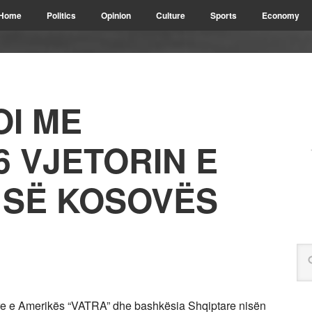
Home
Politics
Opinion
Culture
Sports
Economy
OI ME
6 VJETORIN E
 SË KOSOVËS
re e Amerikës “VATRA” dhe bashkësia Shqiptare nisën