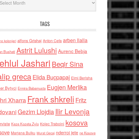
TAGS
arben llalla
alfons Grishaj
Anton Cefa
no kolonjari
Astrit Lulushi
Aurenc Bebja
an Bushati
ehlul Jashari
Beqir Sina
alip greca
Elida Buçpapaj
Elmi Berisha
Eugjen Merlika
er Bytyci
Ermira Babamusta
Frank shkreli
hri Xharra
Fritz
Ilir Levonja
Gezim Llojdia
dovani
kosova
rviste
Kolec Traboini
Keze Kozeta Zylo
sove
nderroi jete
Marjana Bulku
ne Kosove
Murat Gecaj