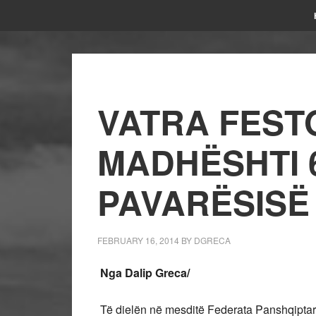
VATRA FEST
MADHËSHTI 
PAVARËSISË
FEBRUARY 16, 2014
BY
DGRECA
Nga Dalip Greca/
Të dielën në mesditë Federata Panshqipta