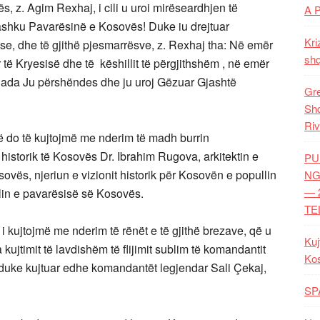
s, z. Agim Rexhaj, i cili u uroi mirëseardhjen të
A 
shku Pavarësinë e Kosovës! Duke iu drejtuar
Kri
e, dhe të gjithë pjesmarrësve, z. Rexhaj tha: Në emër
shq
 të Kryesisë dhe të këshillit të përgjithshëm , në emër
nada Ju përshëndes dhe ju uroj Gëzuar Gjashtë
Gre
Shq
Riv
rë do të kujtojmë me nderim të madh burrin
 historik të Kosovës Dr. Ibrahim Rugova, arkitektin e
PU
ovës, njeriun e vizionit historik për Kosovën e popullin
NG
— 
lin e pavarësisë së Kosovës.
TE
 i kujtojmë me nderim të rënët e të gjithë brezave, që u
Kuj
ujtimit të lavdishëm të flijimit sublim të komandantit
Ko
, duke kujtuar edhe komandantët legjendar Sali Çekaj,
SP