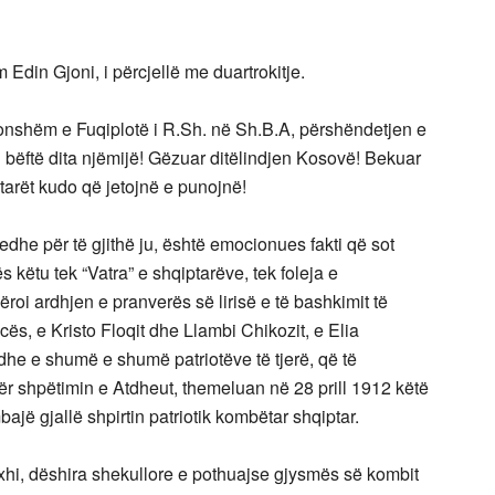
din Gjoni, i përcjellë me duartrokitje.
onshëm e Fuqiplotë i R.Sh. në Sh.B.A, përshëndetjen e
u bëftë dita njëmijë! Gëzuar ditëlindjen Kosovë! Bekuar
ptarët kudo që jetojnë e punojnë!
dhe për të gjithë ju, është emocionues fakti që sot
 këtu tek “Vatra” e shqiptarëve, tek foleja e
oi ardhjen e pranverës së lirisë e të bashkimit të
cës, e Kristo Floqit dhe Llambi Chikozit, e Elia
e e shumë e shumë patriotëve të tjerë, që të
r shpëtimin e Atdheut, themeluan në 28 prill 1912 këtë
bajë gjallë shpirtin patriotik kombëtar shqiptar.
hi, dëshira shekullore e pothuajse gjysmës së kombit