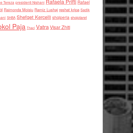
Rafaela Prifti
Rafael
e Tereza
presidenti Nishani
qi
Raimonda Moisiu
Ramiz Lushaj
reshat kripa
Sadik
Shefqet Kercelli
shqiperia
hani
shqiptaret
SHBA
kol Paja
Vatra
Visar Zhiti
Thaci