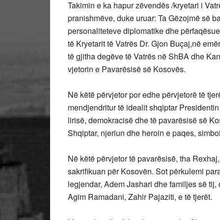
Takimin e ka hapur zëvendës /kryetari i Vatrë
pranishmëve, duke uruar: Ta Gëzojmë së ba
personaliteteve diplomatike dhe përfaqësues
të Kryetarit të Vatrës Dr. Gjon Buçaj,në emër
të gjitha degëve të Vatrës në ShBA dhe Ka
vjetorin e Pavarësisë së Kosovës.
Në këtë përvjetor por edhe përvjetorë të tje
mendjendritur të idealit shqiptar Presidentin
lirisë, demokracisë dhe të pavarësisë së Kos
Shqiptar, njeriun dhe heroin e paqes, simbo
Në këtë përvjetor të pavarësisë, tha Rexhaj,
sakrifikuan për Kosovën. Sot përkulemi para k
legjendar, Adem Jashari dhe familjes së tij
Agim Ramadani, Zahir Pajaziti, e të tjerët.