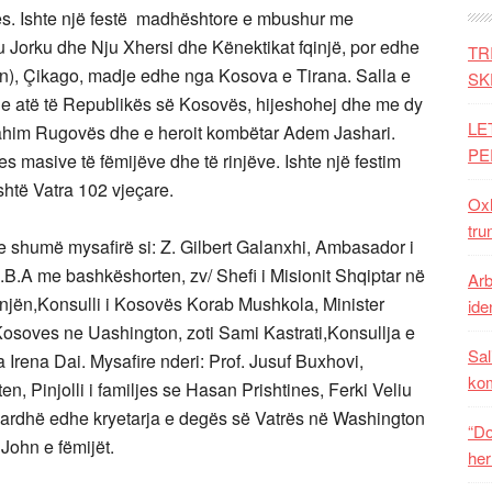
vës. Ishte një festë madhështore e mbushur me
 Jorku dhe Nju Xhersi dhe Kënektikat fqinjë, por edhe
TR
on), Çikago, madje edhe nga Kosova e Tirana. Salla e
SK
he atë të Republikës së Kosovës, hijeshohej dhe me dy
LE
Ibrahim Rugovës dhe e heroit kombëtar Adem Jashari.
PE
s masive të fëmijëve dhe të rinjëve. Ishte një festim
shtë Vatra 102 vjeçare.
Oxh
tru
e shumë mysafirë si: Z. Gilbert Galanxhi, Ambasador i
B.A me bashkëshorten, zv/ Shefi i Misionit Shqiptar në
Arb
njën,Konsulli i Kosovës Korab Mushkola, Minister
iden
osoves ne Uashington, zoti Sami Kastrati,Konsullja e
Sal
Irena Dai. Mysafire nderi: Prof. Jusuf Buxhovi,
ko
 Pinjolli i familjes se Hasan Prishtines, Ferki Veliu
 ardhë edhe kryetarja e degës së Vatrës në Washington
“Do
John e fëmijët.
her