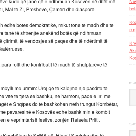
arëve kudo që janë që e ndihmuan Kosovën në ditët më
New
bot
ni, Mal të Zi, Preshevë, Çamëri dhe diasporë.
Kod
dh edhe botës demokratike, mikut tonë të madh dhe të
e g
e tanë të shtrenjtë anekënd botës që ndihmuan
 çlirimit, të vendosjes së paqes dhe të ndërtimit të
Kry
katërruese.
Aka
Ko
ara rolit dhe kontributit të madh të shqiptarëve të
 mbylli me urimin: Uroj që të kalojmë një pasdite të
Kat
ite të tjera së bashku, në harmoni, paqe e liri me
degët e Shqipes do të bashkohen rreth trungut Kombëtar,
ku me pavarësinë e Kosovës edhe bashkimin e kombit
n e veprimtarisë festive, zonjën Rafaela Prifti.
Ark
e Kombëtare të SHBA-së, Himnit Shqiptar dhe të