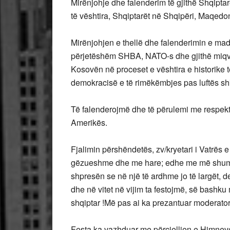
Mirënjohje dhe falenderim të gjithë Shqipt
të vështira, Shqiptarët në Shqipëri, Maqedo
Mirënjohjen e thellë dhe falenderimin e ma
përjetëshëm SHBA, NATO-s dhe gjithë miqv
Kosovën në proceset e vështira e historike të
demokracisë e të rimëkëmbjes pas luftës sh
Të falenderojmë dhe të përulemi me respekt p
Amerikës.
Fjalimin përshëndetës, zv/kryetari i Vatrës e
gëzueshme dhe me hare; edhe me më shumë v
shpresën se në një të ardhme jo të largët, 
dhe në vitet në vijim ta festojmë, së bash
shqiptar !Më pas ai ka prezantuar moderatore
Festa ka vazhduar me përcjelljen e Himnev