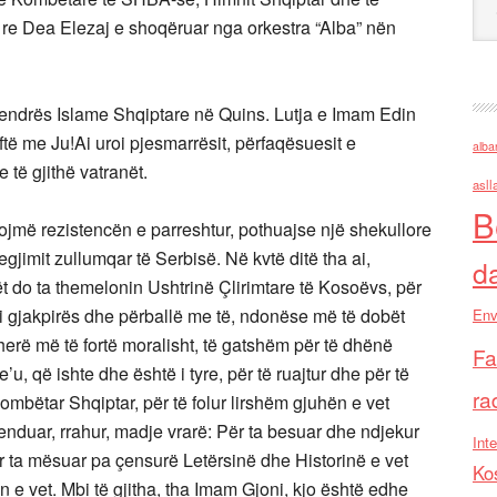
 re Dea Elezaj e shoqëruar nga orkestra “Alba” nën
 Qendrës Islame Shqiptare në Quins. Lutja e Imam Edin
ftë me Ju!Ai uroi pjesmarrësit, përfaqësuesit e
alba
 të gjithë vatranët.
asll
B
tojmë rezistencën e parreshtur, pothuajse një shekullore
egjimit zullumqar të Serbisë. Në kvtë ditë tha ai,
d
ilët do ta themelonin Ushtrinë Çlirimtare të Kosoëvs, për
i gjakpirës dhe përballë me të, ndonëse më të dobët
Env
herë më të fortë moralisht, të gatshëm për të dhënë
Fa
’u, që ishte dhe është i tyre, për të ruajtur dhe për të
ra
ombëtar Shqiptar, për të folur lirshëm gjuhën e vet
ofenduar, rrahur, madje vrarë: Për ta besuar dhe ndjekur
Inte
ër ta mësuar pa çensurë Letërsinë dhe Historinë e vet
Ko
n e vet. Mbi të gjitha, tha Imam Gjoni, kjo është edhe