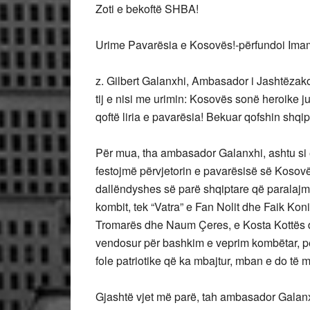
Zoti e bekoftë SHBA!
Urime Pavarësia e Kosovës!-përfundoi Imam E
z. Gilbert Galanxhi, Ambasador i Jashtëzak
tij e nisi me urimin: Kosovës sonë heroike j
qoftë liria e pavarësia! Bekuar qofshin shqi
Për mua, tha ambasador Galanxhi, ashtu si e
festojmë përvjetorin e pavarësisë së Kosovës
dallëndyshes së parë shqiptare që paralajmër
kombit, tek “Vatra” e Fan Nolit dhe Faik Koni
Tromarës dhe Naum Çeres, e Kosta Kottës dh
vendosur për bashkim e veprim kombëtar, pë
fole patriotike që ka mbajtur, mban e do të m
Gjashtë vjet më parë, tah ambasador Galanx