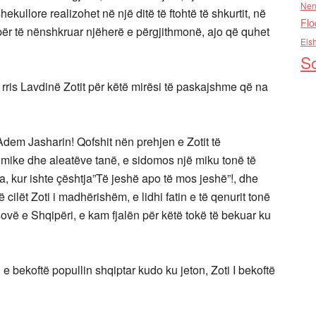
Nen
hekullore realizohet në një ditë të ftohtë të shkurtit, në
Flo
ër të nënshkruar njëherë e përgjithmonë, ajo që quhet
Els
So
a rris Lavdinë Zotit për këtë mirësi të paskajshme që na
em Jasharin! Qofshit nën prehjen e Zotit të
e mike dhe aleatëve tanë, e sidomos një miku tonë të
ra, kur ishte çështja”Të jeshë apo të mos jeshë”!, dhe
ilët Zoti i madhërishëm, e lidhi fatin e të qenurit tonë
ovë e Shqipëri, e kam fjalën për këtë tokë të bekuar ku
e bekoftë popullin shqiptar kudo ku jeton, Zoti I bekoftë