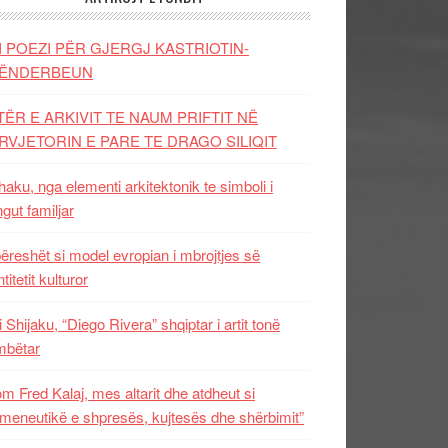
I POEZI PËR GJERGJ KASTRIOTIN-
ËNDERBEUN
TËR E ARKIVIT TE NAUM PRIFTIT NË
RVJETORIN E PARE TE DRAGO SILIQIT
aku, nga elementi arkitektonik te simboli i
ngut familjar
ëreshët si model evropian i mbrojtjes së
titetit kulturor
i Shijaku, “Diego Rivera” shqiptar i artit tonë
mbëtar
m Fred Kalaj, mes altarit dhe atdheut si
meneutikë e shpresës, kujtesës dhe shërbimit”