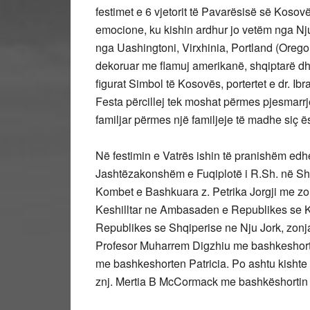
festimet e 6 vjetorit të Pavarësisë së Koso
emocione, ku kishin ardhur jo vetëm nga Nju
nga Uashingtoni, Virxhinia, Portland (Oreg
dekoruar me flamuj amerikanë, shqiptarë d
figurat Simbol të Kosovës, portertet e dr. 
Festa përcillej tek moshat përmes pjesmarrje
familjar përmes një familjeje të madhe siç ë
Në festimin e Vatrës ishin të pranishëm edh
Jashtëzakonshëm e Fuqiplotë i R.Sh. në Sh.
Kombet e Bashkuara z. Petrika Jorgji me zo
Keshilltar ne Ambasaden e Republikes se K
Republikes se Shqiperise ne Nju Jork, zonja 
Profesor Muharrem Digzhiu me bashkeshorten,
me bashkeshorten Patricia. Po ashtu kishte
znj. Mertia B McCormack me bashkëshortin 