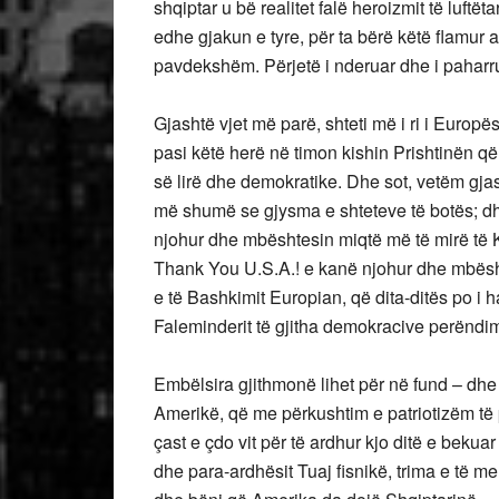
shqiptar u bë realitet falë heroizmit të luftë
edhe gjakun e tyre, për ta bërë këtë flamu
pavdekshëm. Përjetë i nderuar dhe i paharrua
Gjashtë vjet më parë, shteti më i ri i Europës
pasi këtë herë në timon kishin Prishtinën që i
së lirë dhe demokratike. Dhe sot, vetëm gjas
më shumë se gjysma e shteteve të botës; d
njohur dhe mbështesin miqtë më të mirë të 
Thank You U.S.A.! e kanë njohur dhe mbësht
e të Bashkimit Europian, që dita-ditës po i 
Faleminderit të gjitha demokracive perëndi
Embëlsira gjithmonë lihet për në fund – dhe
Amerikë, që me përkushtim e patriotizëm të 
çast e çdo vit për të ardhur kjo ditë e bekuar
dhe para-ardhësit Tuaj fisnikë, trima e të 