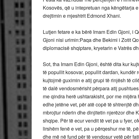
Kosovës, që u intepretuan nga këngëtarja e
drejtimin e mjeshtrit Edmond Xhani.
Lutjen fetare e ka bërë Imam Edin Gjoni, i
Gjoni nisi urimin:Paqa dhe Bekimi i Zotit Qo
diplomacisë shqiptare, kryetarin e Vatrës dhe
Sot, tha Imam Edin Gjoni, është dita kur kuj
të popullit kosovar, popullit dardan, kundër r
kujtojmë guximin e atij grupi të rinjësh të c
të dalë vendosmërisht përpara atij pushtues
me qindra herë ushtarakisht, por me mijëra 
edhe jetëne vet, për atë copë të shtrenjtë dhe
mbrojtur nderin dhe dinjitetin njerëzor dhe K
shqipe. Për të ecur vendit të vet pa u fyer, 
lirshëm fenë e vet, pa u përqeshur me të, p
dhe më në fund për të vendosur vetë për fati