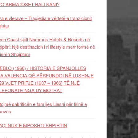
PO ARMATOSET BALLKANI?
za e vlerave – Tragjedia e vërtetë e tranzicionit
iptar
en Coast sjell Nammos Hotels & Resorts në
ipëri: Një destinacion i ri lifestyle merr formë në
ierën Shqiptare
EBLO (1966) / HISTORIA E SPANJOLLES
A VALENCIA QË PËRFUNDOI NË LUSHNJE
29 VJET PRITJE (1937 – 1966) TË NJË
LEFONATE NGA DY MOTRAT
tojmë sakrificën e familjes Lleshi për lirinë e
sovës
AÇI NUK E MPOSHTI SHPIRTIN