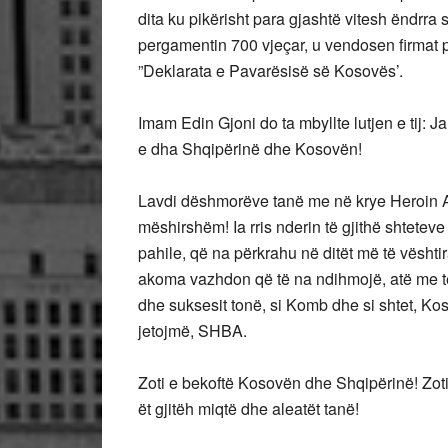
dita ku pikërisht para gjashtë vitesh ëndrra s
pergamentin 700 vjeçar, u vendosen firmat p
”Deklarata e Pavarësisë së Kosovës’.
Imam Edin Gjoni do ta mbyllte lutjen e tij: J
e dha Shqipërinë dhe Kosovën!
Lavdi dëshmorëve tanë me në krye Heroin Ad
mëshirshëm! Ia rris nderin të gjithë shtetev
pahile, që na përkrahu në ditët më të vështi
akoma vazhdon që të na ndihmojë, atë me të c
dhe suksesit tonë, si Komb dhe si shtet, Kos
jetojmë, SHBA.
Zoti e bekoftë Kosovën dhe Shqipërinë! Zoti 
ët gjitëh miqtë dhe aleatët tanë!