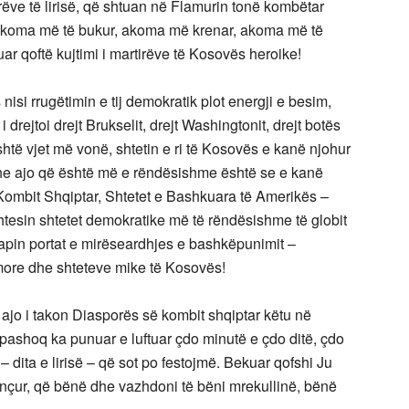
tarëve të lirisë, që shtuan në Flamurin tonë kombëtar
r akoma më të bukur, akoma më krenar, akoma më të
r qoftë kujtimi i martirëve të Kosovës heroike!
 nisi rrugëtimin e tij demokratik plot energji e besim,
 drejtoi drejt Brukselit, drejt Washingtonit, drejt botës
htë vjet më vonë, shtetin e ri të Kosovës e kanë njohur
he ajo që është më e rëndësishme është se e kanë
Kombit Shqiptar, Shtetet e Bashkuara të Amerikës –
esin shtetet demokratike më të rëndësishme të globit
hapin portat e mirëseardhjes e bashkëpunimit –
more dhe shteteve mike të Kosovës!
 ajo i takon Diasporës së kombit shqiptar këtu në
pashoq ka punuar e luftuar çdo minutë e çdo ditë, çdo
 – dita e lirisë – që sot po festojmë. Bekuar qofshi Ju
mençur, që bënë dhe vazhdoni të bëni mrekullinë, bënë