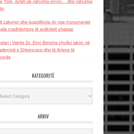
 York, qyteti që ndryshoi emrin… dhe ndryshoi
ën
i zakonor dhe isopolifonia dy nga monumentet
jalla madhështore të antikitetit shqiptar
etari i Vatrës Dr. Elmi Berisha zhvilloi takim në
deminë e Shkencave dhe të Arteve të
sovës
KATEGORITË
egoritë
ARKIV
iv