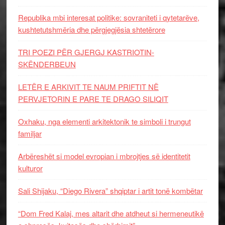
Republika mbi interesat politike: sovraniteti i qytetarëve,
kushtetutshmëria dhe përgjegjësia shtetërore
TRI POEZI PËR GJERGJ KASTRIOTIN-
SKËNDERBEUN
LETËR E ARKIVIT TE NAUM PRIFTIT NË
PERVJETORIN E PARE TE DRAGO SILIQIT
Oxhaku, nga elementi arkitektonik te simboli i trungut
familjar
Arbëreshët si model evropian i mbrojtjes së identitetit
kulturor
Sali Shijaku, “Diego Rivera” shqiptar i artit tonë kombëtar
“Dom Fred Kalaj, mes altarit dhe atdheut si hermeneutikë