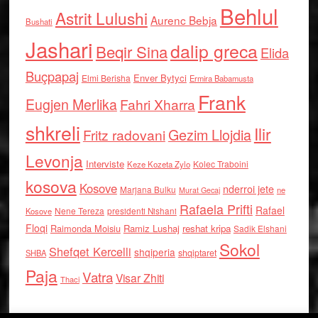
Behlul
Astrit Lulushi
Aurenc Bebja
Bushati
Jashari
dalip greca
Beqir Sina
Elida
Buçpapaj
Enver Bytyci
Elmi Berisha
Ermira Babamusta
Frank
Eugjen Merlika
Fahri Xharra
shkreli
Ilir
Gezim Llojdia
Fritz radovani
Levonja
Interviste
Kolec Traboini
Keze Kozeta Zylo
kosova
Kosove
nderroi jete
Marjana Bulku
ne
Murat Gecaj
Rafaela Prifti
Rafael
Nene Tereza
Kosove
presidenti Nishani
Floqi
Raimonda Moisiu
Ramiz Lushaj
reshat kripa
Sadik Elshani
Sokol
Shefqet Kercelli
shqiperia
shqiptaret
SHBA
Paja
Vatra
Visar Zhiti
Thaci