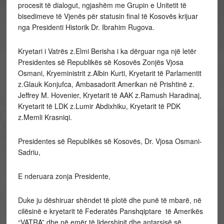
procesit të dialogut, ngjashëm me Grupin e Unitetit të
bisedimeve të Vjenës për statusin final të Kosovës krijuar
nga Presidenti Historik Dr. Ibrahim Rugova.
Kryetari i Vatrës z.Elmi Berisha i ka dërguar nga një letër
Presidentes së Republikës së Kosovës Zonjës Vjosa
Osmani, Kryeministrit z.Albin Kurti, Kryetarit të Parlamentit
z.Glauk Konjufca, Ambasadorit Amerikan në Prishtinë z.
Jeffrey M. Hovenier, Kryetarit të AAK z.Ramush Haradinaj,
Kryetarit të LDK z.Lumir Abdixhiku, Kryetarit të PDK
z.Memli Krasniqi.
Presidentes së Republikës së Kosovës, Dr. Vjosa Osmani-
Sadriu,
E nderuara zonja Presidente,
Duke ju dëshiruar shëndet të plotë dhe punë të mbarë, në
cilësinë e kryetarit të Federatës Panshqiptare të Amerikës
“VATRA” dhe në emër të lidershipit dhe antarsisë së