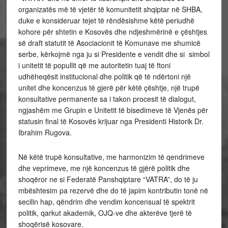
organizatës më të vjetër të komunitetit shqiptar në SHBA,
duke e konsideruar tejet të rëndësishme këtë periudhë
kohore për shtetin e Kosovës dhe ndjeshmërinë e çështjes
së draft statutit të Asociacionit të Komunave me shumicë
serbe, kërkojmë nga ju si Presidente e vendit dhe si simbol
i unitetit të popullit që me autoritetin tuaj të ftoni
udhëheqësit institucional dhe politik që të ndërtoni një
unitet dhe koncenzus të gjerë për këtë çështje, një trupë
konsultative permanente sa i takon procesit të dialogut,
ngjashëm me Grupin e Unitetit të bisedimeve të Vjenës për
statusin final të Kosovës krijuar nga Presidenti Historik Dr.
Ibrahim Rugova.
Në këtë trupë konsultative, me harmonizim të qendrimeve
dhe veprimeve, me një koncenzus të gjërë politik dhe
shoqëror ne si Federatë Panshqiptare “VATRA”, do të ju
mbështesim pa rezervë dhe do të japim kontributin tonë në
secilin hap, qëndrim dhe vendim koncensual të spektrit
politik, qarkut akademik, OJQ-ve dhe akterëve tjerë të
shoqërisë kosovare.