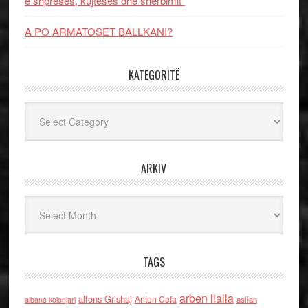
e shpresës, kujtesës dhe shërbimit”
A PO ARMATOSET BALLKANI?
KATEGORITË
Kategoritë
ARKIV
Arkiv
TAGS
arben llalla
alfons Grishaj
Anton Cefa
asllan
albano kolonjari