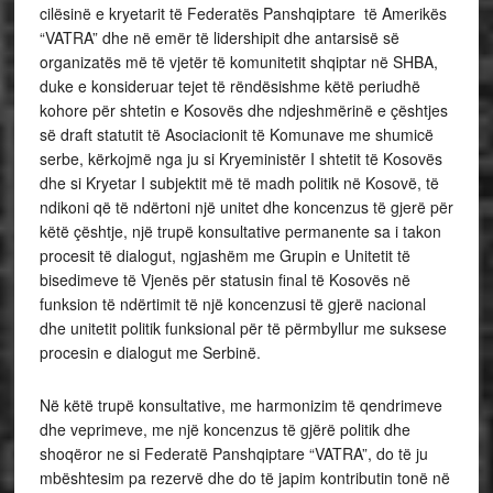
cilësinë e kryetarit të Federatës Panshqiptare të Amerikës
“VATRA” dhe në emër të lidershipit dhe antarsisë së
organizatës më të vjetër të komunitetit shqiptar në SHBA,
duke e konsideruar tejet të rëndësishme këtë periudhë
kohore për shtetin e Kosovës dhe ndjeshmërinë e çështjes
së draft statutit të Asociacionit të Komunave me shumicë
serbe, kërkojmë nga ju si Kryeministër I shtetit të Kosovës
dhe si Kryetar I subjektit më të madh politik në Kosovë, të
ndikoni që të ndërtoni një unitet dhe koncenzus të gjerë për
këtë çështje, një trupë konsultative permanente sa i takon
procesit të dialogut, ngjashëm me Grupin e Unitetit të
bisedimeve të Vjenës për statusin final të Kosovës në
funksion të ndërtimit të një koncenzusi të gjerë nacional
dhe unitetit politik funksional për të përmbyllur me suksese
procesin e dialogut me Serbinë.
Në këtë trupë konsultative, me harmonizim të qendrimeve
dhe veprimeve, me një koncenzus të gjërë politik dhe
shoqëror ne si Federatë Panshqiptare “VATRA”, do të ju
mbështesim pa rezervë dhe do të japim kontributin tonë në