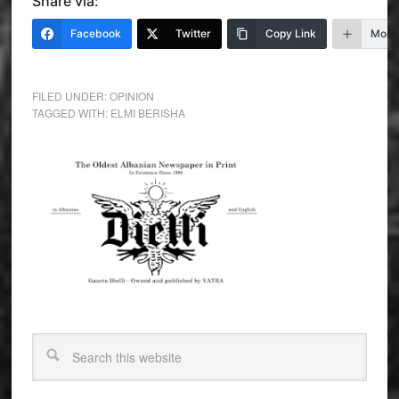
Share via:
Facebook
Twitter
Copy Link
More
FILED UNDER:
OPINION
TAGGED WITH:
ELMI BERISHA