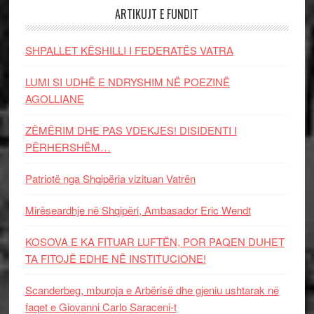
ARTIKUJT E FUNDIT
SHPALLET KËSHILLI I FEDERATËS VATRA
LUMI SI UDHË E NDRYSHIM NË POEZINË
AGOLLIANE
ZËMËRIM DHE PAS VDEKJES! DISIDENTI I
PËRHERSHËM…
Patriotë nga Shqipëria vizituan Vatrën
Mirëseardhje në Shqipëri, Ambasador Eric Wendt
KOSOVA E KA FITUAR LUFTËN, POR PAQEN DUHET
TA FITOJË EDHE NË INSTITUCIONE!
Scanderbeg, mburoja e Arbërisë dhe gjeniu ushtarak në
faqet e Giovanni Carlo Saraceni-t