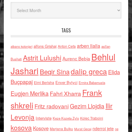
Arkiv
TAGS
arben llalla
alfons Grishaj
Anton Cefa
asllan
albano kolonjari
Behlul
Astrit Lulushi
Aurenc Bebja
Bushati
Jashari
dalip greca
Beqir Sina
Elida
Buçpapaj
Enver Bytyci
Elmi Berisha
Ermira Babamusta
Frank
Eugjen Merlika
Fahri Xharra
shkreli
Ilir
Gezim Llojdia
Fritz radovani
Levonja
Interviste
Kolec Traboini
Keze Kozeta Zylo
kosova
Kosove
nderroi jete
Marjana Bulku
ne
Murat Gecaj