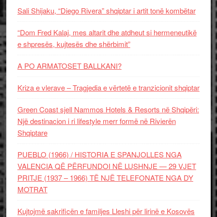
Sali Shijaku, “Diego Rivera” shqiptar i artit tonë kombëtar
“Dom Fred Kalaj, mes altarit dhe atdheut si hermeneutikë
e shpresës, kujtesës dhe shërbimit”
A PO ARMATOSET BALLKANI?
Kriza e vlerave – Tragjedia e vërtetë e tranzicionit shqiptar
Green Coast sjell Nammos Hotels & Resorts në Shqipëri:
Një destinacion i ri lifestyle merr formë në Rivierën
Shqiptare
PUEBLO (1966) / HISTORIA E SPANJOLLES NGA
VALENCIA QË PËRFUNDOI NË LUSHNJE — 29 VJET
PRITJE (1937 – 1966) TË NJË TELEFONATE NGA DY
MOTRAT
Kujtojmë sakrificën e familjes Lleshi për lirinë e Kosovës