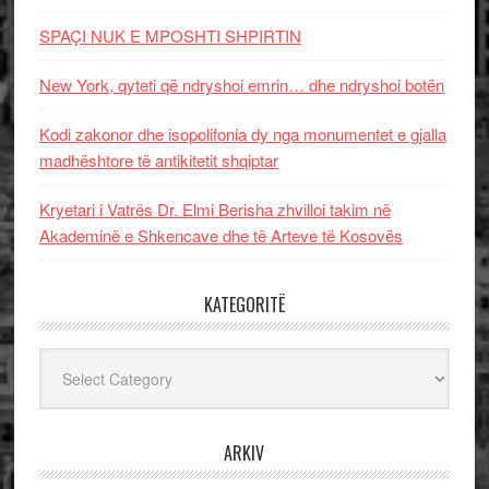
SPAÇI NUK E MPOSHTI SHPIRTIN
New York, qyteti që ndryshoi emrin… dhe ndryshoi botën
Kodi zakonor dhe isopolifonia dy nga monumentet e gjalla
madhështore të antikitetit shqiptar
Kryetari i Vatrës Dr. Elmi Berisha zhvilloi takim në
Akademinë e Shkencave dhe të Arteve të Kosovës
KATEGORITË
Kategoritë
ARKIV