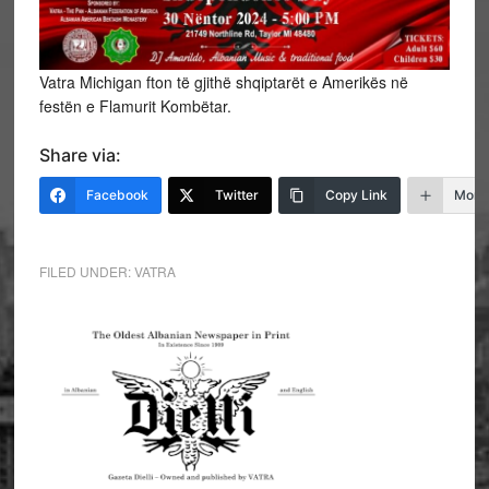
Vatra Michigan fton të gjithë shqiptarët e Amerikës në
festën e Flamurit Kombëtar.
Share via:
Facebook
Twitter
Copy Link
More
FILED UNDER:
VATRA