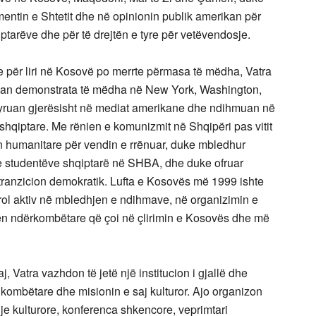
ntin e Shtetit dhe në opinionin publik amerikan për
iptarëve dhe për të drejtën e tyre për vetëvendosje.
re për liri në Kosovë po merrte përmasa të mëdha, Vatra
zuan demonstrata të mëdha në New York, Washington,
sqyruan gjerësisht në mediat amerikane dhe ndihmuan në
 shqiptare. Me rënien e komunizmit në Shqipëri pas vitit
n humanitare për vendin e rrënuar, duke mbledhur
e studentëve shqiptarë në SHBA, dhe duke ofruar
 tranzicion demokratik. Lufta e Kosovës më 1999 ishte
jë rol aktiv në mbledhjen e ndihmave, në organizimin e
en ndërkombëtare që çoi në çlirimin e Kosovës dhe më
j, Vatra vazhdon të jetë një institucion i gjallë dhe
j kombëtare dhe misionin e saj kulturor. Ajo organizon
qje kulturore, konferenca shkencore, veprimtari