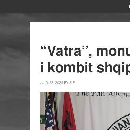
“Vatra”, mon
i kombit shqi
JULY 23, 2025
BY
S P