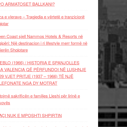
PO ARMATOSET BALLKANI?
za e vlerave – Tragjedia e vërtetë e tranzicionit
iptar
en Coast sjell Nammos Hotels & Resorts në
ipëri: Një destinacion i ri lifestyle merr formë në
ierën Shqiptare
EBLO (1966) / HISTORIA E SPANJOLLES
A VALENCIA QË PËRFUNDOI NË LUSHNJE
29 VJET PRITJE (1937 – 1966) TË NJË
LEFONATE NGA DY MOTRAT
tojmë sakrificën e familjes Lleshi për lirinë e
sovës
AÇI NUK E MPOSHTI SHPIRTIN