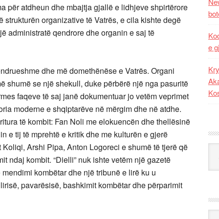
New
ma për atdheun dhe mbajtja gjallë e lidhjeve shpirtërore
bot
 strukturën organizative të Vatrës, e cila kishte degë
një administratë qendrore dhe organin e saj të
Kod
e g
Kry
e qëndrueshme dhe më domethënëse e Vatrës. Organi
Aka
 më shumë se një shekull, duke përbërë një nga pasuritë
Ko
rmes faqeve të saj janë dokumentuar jo vetëm veprimet
storia moderne e shqiptarëve në mërgim dhe në atdhe.
itura të kombit: Fan Noli me elokuencën dhe thellësinë
ilin e tij të mprehtë e kritik dhe me kulturën e gjerë
 Koliqi, Arshi Pipa, Anton Logoreci e shumë të tjerë që
Kat
t ndaj kombit. “Dielli” nuk ishte vetëm një gazetë
ë mendimi kombëtar dhe një tribunë e lirë ku u
irisë, pavarësisë, bashkimit kombëtar dhe përparimit
Ark