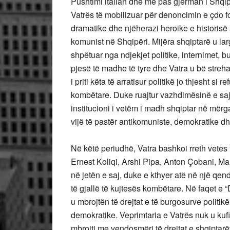
Pushtimi italian dhe më pas gjerman i Shqipë
Vatrës të mobilizuar për denoncimin e çdo f
dramatike dhe njëherazi heroike e historisë 
komunist në Shqipëri. Mijëra shqiptarë u la
shpëtuar nga ndjekjet politike, internimet,
pjesë të madhe të tyre dhe Vatra u bë streha
i priti këta të arratisur politikë jo thjesht si
kombëtare. Duke ruajtur vazhdimësinë e saj 
institucioni i vetëm i madh shqiptar në mërg
vijë të pastër antikomuniste, demokratike d
Në këtë periudhë, Vatra bashkoi rreth vetes 
Ernest Koliqi, Arshi Pipa, Anton Çobani, Mar
në jetën e saj, duke e kthyer atë në një qen
të gjallë të kujtesës kombëtare. Në faqet e 
u mbrojtën të drejtat e të burgosurve politikë
demokratike. Veprimtaria e Vatrës nuk u kuf
mbrojti me vendosmëri të drejtat e shqipta