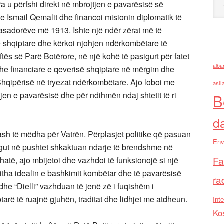
ra u përfshi direkt në mbrojtjen e pavarësisë së
e Ismail Qemalit dhe financoi misionin diplomatik të
sadorëve më 1913. Ishte një ndër zërat më të
e shqiptare dhe kërkoi njohjen ndërkombëtare të
uftës së Parë Botërore, në një kohë të pasigurt për fatet
alba
 dhe financiare e qeverisë shqiptare në mërgim dhe
të Shqipërisë në tryezat ndërkombëtare. Ajo loboi me
asll
jen e pavarësisë dhe për ndihmën ndaj shtetit të ri
B
d
sh të mëdha për Vatrën. Përplasjet politike që pasuan
Env
ogut në pushtet shkaktuan ndarje të brendshme në
Fa
hatë, ajo mbijetoi dhe vazhdoi të funksionojë si një
jitha idealin e bashkimit kombëtar dhe të pavarësisë
ra
he “Dielli” vazhduan të jenë zë i fuqishëm i
tarë të ruajnë gjuhën, traditat dhe lidhjet me atdheun.
Inte
Ko