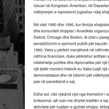
lobuar në Kongresin Amerikan, në Departame
ndërprerjen e represionit jugosllav ndaj shq
Në vitet 1980 dhe 1990, kur lëvizja shqipta
dhe komuniteti shqiptar i Amerikës organi
Detroit, Chicago dhe Boston, të cilat u pa
sensibilizimin e opinionit publik për kauzën
1990, Vatra u përfshi menjëherë në ndihmë
ndihma financiare, duke përkrahur ardhjen 
mbështetje politike dhe diplomatike për një
një tjetër moment historik ku Vatra luajti n
demonstratave dhe në lobimin për ndërhyrj
pas në pavarësinë e saj.
Edhe sot, mbi njëqind vjet nga themelimi i sa
funksional, që ruan me dinjitet traditën e sa
aktivitete për ruajtjen e gjuhës shqipe, shfa