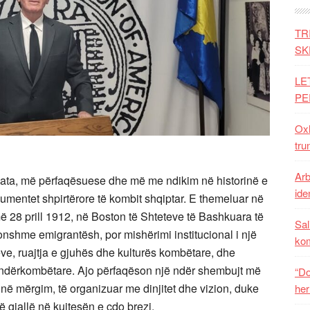
TR
SK
LE
PE
Oxh
tru
Arb
ëgjata, më përfaqësuese dhe më me ndikim në historinë e
iden
mentet shpirtërore të kombit shqiptar. E themeluar në
më 28 prill 1912, në Boston të Shteteve të Bashkuara të
Sal
onshme emigrantësh, por mishërimi institucional i një
ko
ëve, ruajtja e gjuhës dhe kulturës kombëtare, dhe
n ndërkombëtare. Ajo përfaqëson një ndër shembujt më
“Do
 në mërgim, të organizuar me dinjitet dhe vizion, duke
her
ë gjallë në kujtesën e çdo brezi.