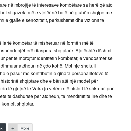
are në mbrojtje të interesave kombëtare sa herë që ato
ohet si gazeta më e vjetër në botë në gjuhën shqipe me
e gjallë e seriozitetit, përkushtimit dhe vizionit të
 të lartë kombëtar të mishëruar në formën më të
sur ndonjëherë diaspora shqiptare. Ajo është dëshmi
dur për të mbrojtur identitetin kombëtar, e vendosmërisë
 ndihmuar atdheun në çdo kohë. Mbi një shekull
e e pasur me kontributin e qindra personaliteteve të
 historinë shqiptare dhe e bën atë një model për
o të gjejnë te Vatra jo vetëm një histori të shkruar, por
tetë të dashurisë për atdheun, të mendimit të lirë dhe të
e kombit shqiptar.
nk
More