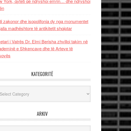
 York, qyteti që ndryshoi emrin… dhe ndryshoi
ën
i zakonor dhe isopolifonia dy nga monumentet
jalla madhështore të antikitetit shqiptar
etari i Vatrës Dr. Elmi Berisha zhvilloi takim në
deminë e Shkencave dhe të Arteve të
sovës
KATEGORITË
egoritë
ARKIV
iv