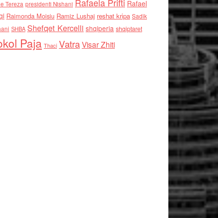
Rafaela Prifti
Rafael
e Tereza
presidenti Nishani
qi
Raimonda Moisiu
Ramiz Lushaj
reshat kripa
Sadik
Shefqet Kercelli
shqiperia
hani
shqiptaret
SHBA
kol Paja
Vatra
Visar Zhiti
Thaci