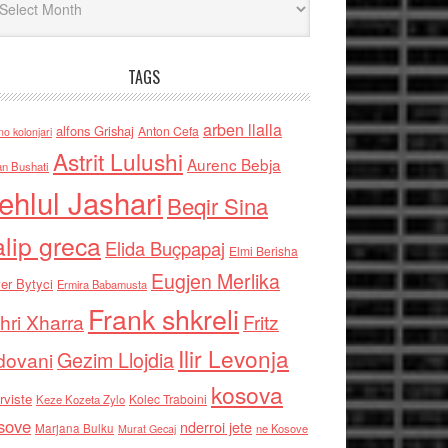
TAGS
arben llalla
alfons Grishaj
Anton Cefa
no kolonjari
Astrit Lulushi
Aurenc Bebja
an Bushati
ehlul Jashari
Beqir Sina
alip greca
Elida Buçpapaj
Elmi Berisha
Eugjen Merlika
er Bytyci
Ermira Babamusta
Frank shkreli
hri Xharra
Fritz
Ilir Levonja
Gezim Llojdia
dovani
kosova
rviste
Kolec Traboini
Keze Kozeta Zylo
sove
nderroi jete
Marjana Bulku
ne Kosove
Murat Gecaj