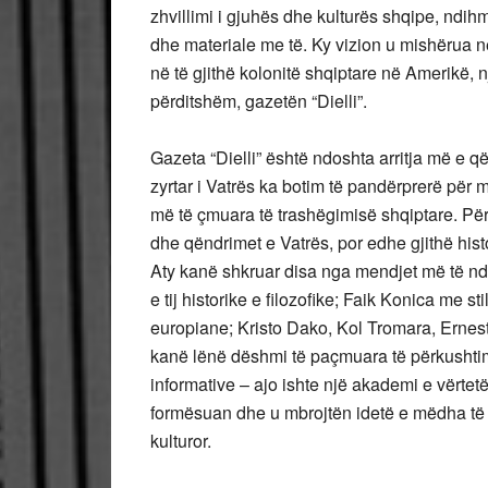
zhvillimi i gjuhës dhe kulturës shqipe, ndih
dhe materiale me të. Ky vizion u mishërua në
në të gjithë kolonitë shqiptare në Amerikë, 
përditshëm, gazetën “Dielli”.
Gazeta “Dielli” është ndoshta arritja më 
zyrtar i Vatrës ka botim të pandërprerë për
më të çmuara të trashëgimisë shqiptare. Pë
dhe qëndrimet e Vatrës, por edhe gjithë hi
Aty kanë shkruar disa nga mendjet më të ndr
e tij historike e filozofike; Faik Konica me st
europiane; Kristo Dako, Kol Tromara, Ernest
kanë lënë dëshmi të paçmuara të përkushtimi
informative – ajo ishte një akademi e vërtet
formësuan dhe u mbrojtën idetë e mëdha të l
kulturor.