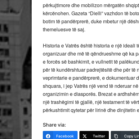
përkujtimore dhe mobilizon mërgatën shqipt
kërcënohen. Gazeta “Dielli” vazhdon të bot
botim të pandërprerë, duke mbetur një dëshmi 
themeluesve të saj.
Historia e Vatrës është historia e një ideali
organizuar dhe më të qëndrueshme që ka pa
e forcës së bashkimit, e vullnetit të palëkun
për të kundërshtuar padrejtësitë dhe për të
veprimtarie e pandërprerë, e dokumentuar dh
shquara, i jep Vatrës një vend të nderuar në
organizimin e diasporës. Brezat e ardhshëm d
një trashëgimi të gjallë, një testament të vër
përkushtimit qytetar për lirinë dhe dinjitetin 
Share via:
Facebook
Twitter
Copy Li