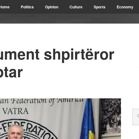
Home
Politics
Opinion
Culture
Sports
Economy
ument shpirtëror
ptar