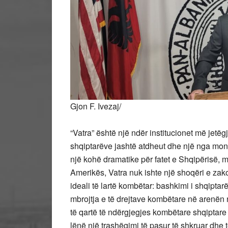
Gjon F. Ivezaj/
“Vatra” është një ndër institucionet më jet
shqiptarëve jashtë atdheut dhe një nga monu
një kohë dramatike për fatet e Shqipërisë, 
Amerikës, Vatra nuk ishte një shoqëri e zak
ideali të lartë kombëtar:
bashkimi i shqiptar
mbrojtja e të drejtave kombëtare në arenë
të qartë të ndërgjegjes kombëtare shqiptare
lënë një trashëgimi të pasur të shkruar dhe t