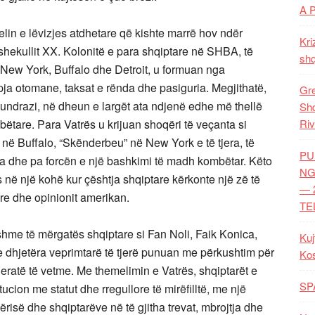
A 
emelin e lëvizjes atdhetare që kishte marrë hov ndër
Kri
shekullit XX. Kolonitë e para shqiptare në SHBA, të
shq
 New York, Buffalo dhe Detroit, u formuan nga
pja otomane, taksat e rënda dhe pasiguria. Megjithatë,
Gre
kundrazi, në dheun e largët ata ndjenë edhe më thellë
Shq
ëtare. Para Vatrës u krijuan shoqëri të veçanta si
Riv
në Buffalo, “Skënderbeu” në New York e të tjera, të
PU
ara dhe pa forcën e një bashkimi të madh kombëtar. Këto
NG
 në një kohë kur çështja shqiptare kërkonte një zë të
— 
re dhe opinionit amerikan.
TE
shme të mërgatës shqiptare si Fan Noli, Faik Konica,
Kuj
e dhjetëra veprimtarë të tjerë punuan me përkushtim për
Ko
eratë të vetme. Me themelimin e Vatrës, shqiptarët e
SP
ucion me statut dhe rregullore të mirëfilltë, me një
risë dhe shqiptarëve në të gjitha trevat, mbrojtja dhe