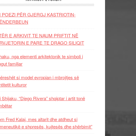
I POEZI PËR GJERGJ KASTRIOTIN-
ËNDERBEUN
TËR E ARKIVIT TE NAUM PRIFTIT NË
RVJETORIN E PARE TE DRAGO SILIQIT
aku, nga elementi arkitektonik te simboli i
ngut familjar
ëreshët si model evropian i mbrojtjes së
titetit kulturor
i Shijaku, “Diego Rivera” shqiptar i artit tonë
mbëtar
m Fred Kalaj, mes altarit dhe atdheut si
meneutikë e shpresës, kujtesës dhe shërbimit”