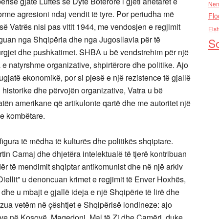
risë gjatë Luftës së Dytë Botërore i gjeti anëtarët e
Nen
orme agresioni ndaj vendit të tyre. Por periudha më
Flo
së Vatrës nisi pas vitit 1944, me vendosjen e regjimit
Els
rguan nga Shqipëria dhe nga Jugosllavia për të
So
 burgjet dhe pushkatimet. SHBA u bë vendstrehim për një
 e natyrshme organizative, shpirtërore dhe politike. Ajo
 refugjatë ekonomikë, por si pjesë e një rezistence të gjallë
historike dhe përvojën organizative, Vatra u bë
atën amerikane që artikulonte qartë dhe me autoritet një
he kombëtare.
figura të mëdha të kulturës dhe politikës shqiptare.
tin Camaj dhe dhjetëra intelektualë të tjerë kontribuan
dër të mendimit shqiptar antikomunist dhe në një arkiv
“Diellit” u denoncuan krimet e regjimit të Enver Hoxhës,
 dhe u mbajt e gjallë ideja e një Shqipërie të lirë dhe
izua vetëm në çështjet e Shqipërisë londineze: ajo
rëve në Kosovë, Maqedoni, Mal të Zi dhe Çamëri, duke