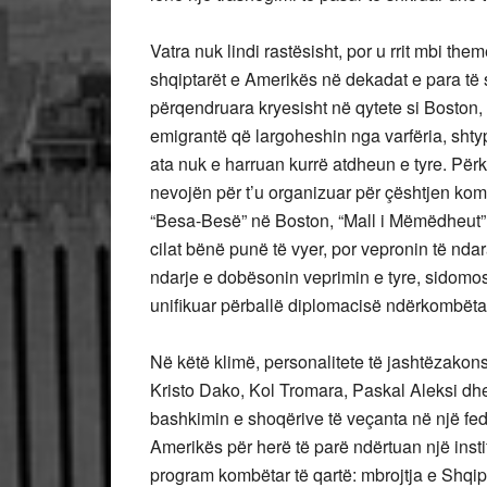
Vatra nuk lindi rastësisht, por u rrit mbi th
shqiptarët e Amerikës në dekadat e para të 
përqendruara kryesisht në qytete si Boston,
emigrantë që largoheshin nga varfëria, shty
ata nuk e harruan kurrë atdheun e tyre. Për
nevojën për t’u organizuar për çështjen komb
“Besa-Besë” në Boston, “Mall i Mëmëdheut” 
cilat bënë punë të vyer, por vepronin të nd
ndarje e dobësonin veprimin e tyre, sidomos
unifikuar përballë diplomacisë ndërkombëta
Në këtë klimë, personalitete të jashtëzakon
Kristo Dako, Kol Tromara, Paskal Aleksi dh
bashkimin e shoqërive të veçanta në një fed
Amerikës për herë të parë ndërtuan një instit
program kombëtar të qartë: mbrojtja e Shqipë