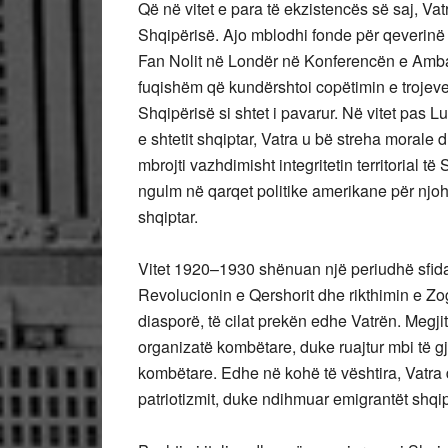
Që në vitet e para të ekzistencës së saj, Vat
Shqipërisë. Ajo mblodhi fonde për qeverinë 
Fan Nolit në Londër në Konferencën e Amba
fuqishëm që kundërshtoi copëtimin e trojev
Shqipërisë si shtet i pavarur. Në vitet pas L
e shtetit shqiptar, Vatra u bë streha morale
mbrojti vazhdimisht integritetin territorial 
ngulm në qarqet politike amerikane për njoh
shqiptar.
Vitet 1920–1930 shënuan një periudhë sfida
Revolucionin e Qershorit dhe rikthimin e Z
diasporë, të cilat prekën edhe Vatrën. Megjit
organizatë kombëtare, duke ruajtur mbi të g
kombëtare. Edhe në kohë të vështira, Vatra d
patriotizmit, duke ndihmuar emigrantët shqip