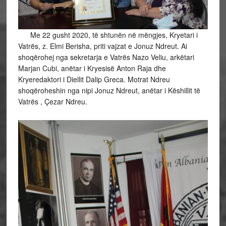
Me 22 gusht 2020, të shtunën në mëngjes, Kryetari i
Vatrës, z. Elmi Berisha, priti vajzat e Jonuz Ndreut. Ai
shoqërohej nga sekretarja e Vatrës Nazo Veliu, arkëtari
Marjan Cubi, anëtar i Kryesisë Anton Raja dhe
Kryeredaktori i Diellit Dalip Greca. Motrat Ndreu
shoqëroheshin nga nipi Jonuz Ndreut, anëtar i Këshillit të
Vatrës , Çezar Ndreu.