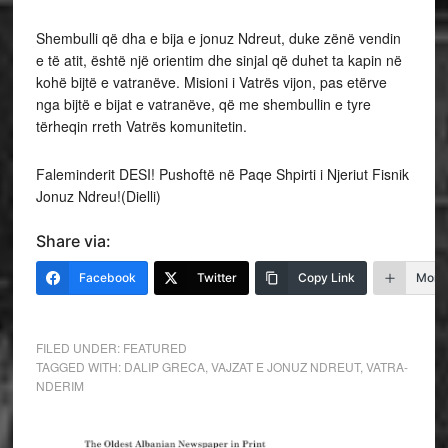
Shembulli që dha e bija e jonuz Ndreut, duke zënë vendin
e të atit, është një orientim dhe sinjal që duhet ta kapin në
kohë bijtë e vatranëve. Misioni i Vatrës vijon, pas etërve
nga bijtë e bijat e vatranëve, që me shembullin e tyre
tërheqin rreth Vatrës komunitetin.
Faleminderit DESI! Pushoftë në Paqe Shpirti i Njeriut Fisnik
Jonuz Ndreu!(Dielli)
Share via:
Facebook
Twitter
Copy Link
More
FILED UNDER:
FEATURED
TAGGED WITH:
DALIP GRECA
,
VAJZAT E JONUZ NDREUT
,
VATRA-
NDERIM