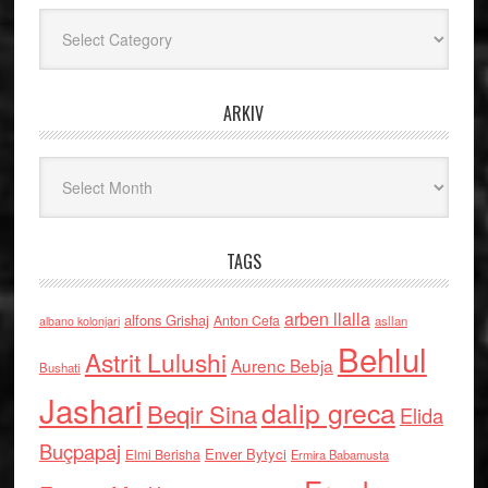
Kategoritë
ARKIV
Arkiv
TAGS
arben llalla
alfons Grishaj
Anton Cefa
asllan
albano kolonjari
Behlul
Astrit Lulushi
Aurenc Bebja
Bushati
Jashari
dalip greca
Beqir Sina
Elida
Buçpapaj
Enver Bytyci
Elmi Berisha
Ermira Babamusta