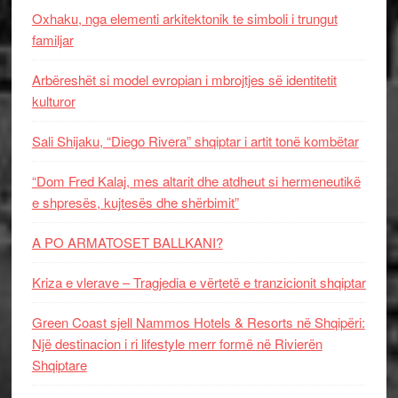
Oxhaku, nga elementi arkitektonik te simboli i trungut
familjar
Arbëreshët si model evropian i mbrojtjes së identitetit
kulturor
Sali Shijaku, “Diego Rivera” shqiptar i artit tonë kombëtar
“Dom Fred Kalaj, mes altarit dhe atdheut si hermeneutikë
e shpresës, kujtesës dhe shërbimit”
A PO ARMATOSET BALLKANI?
Kriza e vlerave – Tragjedia e vërtetë e tranzicionit shqiptar
Green Coast sjell Nammos Hotels & Resorts në Shqipëri:
Një destinacion i ri lifestyle merr formë në Rivierën
Shqiptare