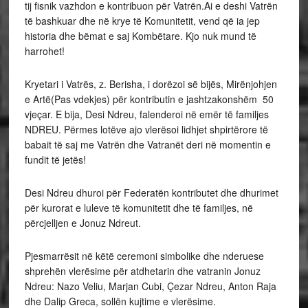
tij fisnik vazhdon e kontribuon për Vatrën.Ai e deshi Vatrën
të bashkuar dhe në krye të Komunitetit, vend që ia jep
historia dhe bëmat e saj Kombëtare. Kjo nuk mund të
harrohet!
Kryetari i Vatrës, z. Berisha, i dorëzoi së bijës, Mirënjohjen
e Artë(Pas vdekjes) për kontributin e jashtzakonshëm 50
vjeçar. E bija, Desi Ndreu, falenderoi në emër të familjes
NDREU. Përmes lotëve ajo vlerësoi lidhjet shpirtërore të
babait të saj me Vatrën dhe Vatranët deri në momentin e
fundit të jetës!
Desi Ndreu dhuroi për Federatën kontributet dhe dhurimet
për kurorat e luleve të komunitetit dhe të familjes, në
përcjelljen e Jonuz Ndreut.
Pjesmarrësit në këtë ceremoni simbolike dhe nderuese
shprehën vlerësime për atdhetarin dhe vatranin Jonuz
Ndreu: Nazo Veliu, Marjan Cubi, Çezar Ndreu, Anton Raja
dhe Dalip Greca, sollën kujtime e vlerësime.