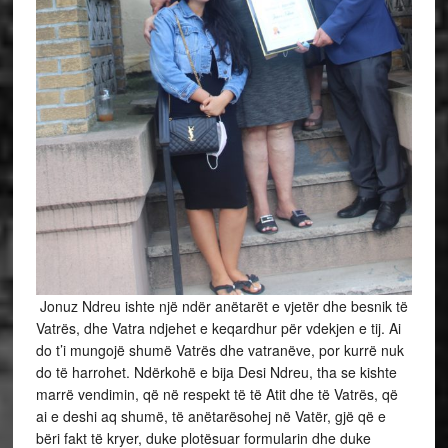
Jonuz Ndreu ishte një ndër anëtarët e vjetër dhe besnik të
Vatrës, dhe Vatra ndjehet e keqardhur për vdekjen e tij. Ai
do t’i mungojë shumë Vatrës dhe vatranëve, por kurrë nuk
do të harrohet. Ndërkohë e bija Desi Ndreu, tha se kishte
marrë vendimin, që në respekt të të Atit dhe të Vatrës, që
ai e deshi aq shumë, të anëtarësohej në Vatër, gjë që e
bëri fakt të kryer, duke plotësuar formularin dhe duke