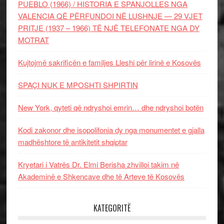
PUEBLO (1966) / HISTORIA E SPANJOLLES NGA
VALENCIA QË PËRFUNDOI NË LUSHNJE — 29 VJET
PRITJE (1937 – 1966) TË NJË TELEFONATE NGA DY
MOTRAT
Kujtojmë sakrificën e familjes Lleshi për lirinë e Kosovës
SPAÇI NUK E MPOSHTI SHPIRTIN
New York, qyteti që ndryshoi emrin… dhe ndryshoi botën
Kodi zakonor dhe isopolifonia dy nga monumentet e gjalla
madhështore të antikitetit shqiptar
Kryetari i Vatrës Dr. Elmi Berisha zhvilloi takim në
Akademinë e Shkencave dhe të Arteve të Kosovës
KATEGORITË