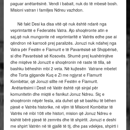
paguar anëtarësinë. Vendi i babait, nuk do të mbesë bosh.
Misioni vatran i familjes Ndreu vazhdon.
Në fakt Desi ka disa vitë që nuk është ndarë nga
veprimtaritë e Federatës Vatra. Ajo shoqëronte atin e
saj,që nuk mungonte në veprimtaritë e Vatrës edhe pse ai
qëndron në karrocë prej paralizës. Jonuzi nuk ndahej nga
Vatra për Festën e Flamurit e të Pavarësisë së Shqipërisë,
si dhe Pavarësisë së Kosovës. Shumë prej kushërinjëve
dhe miqëve të Jonuzit e shoqëronin në raste të tilla, së
bashku bëheshin mbi 2 veta. Në kujtesën Vatrane mbetet
dhe Torta gjigande Kuq e Zi me ngjyrat e Flamurit
Kombëtar, që Jonuzi sillte në Festën e Flamurit.
Anëtarësimi i Desit në Vatër është një sinjal për
komunitetin dhe miqtë e fisnikut Jonuz Ndreu. Siç e
shoqëronin nëpër festa, ata duhet që së bashku të bëhen
pjesë e Vatrës historike, në vijim të Misionit Kombëtar të
Vatrës në mbi 108 vite histori, mision që Jonuz Ndreu e
kishtë bërë pjesë të zemrës dhe të shpirtit. Jonuzi e deshi
me shpirt Vatrën në të gjallë të tij, dhe pas vdekjes, shpirti i