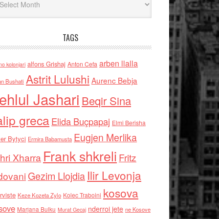
TAGS
arben llalla
alfons Grishaj
Anton Cefa
no kolonjari
Astrit Lulushi
Aurenc Bebja
an Bushati
ehlul Jashari
Beqir Sina
alip greca
Elida Buçpapaj
Elmi Berisha
Eugjen Merlika
er Bytyci
Ermira Babamusta
Frank shkreli
hri Xharra
Fritz
Ilir Levonja
Gezim Llojdia
dovani
kosova
rviste
Kolec Traboini
Keze Kozeta Zylo
sove
nderroi jete
Marjana Bulku
ne Kosove
Murat Gecaj