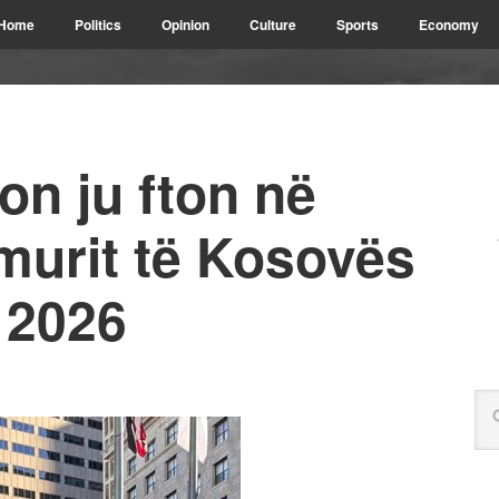
Home
Politics
Opinion
Culture
Sports
Economy
on ju fton në
amurit të Kosovës
 2026