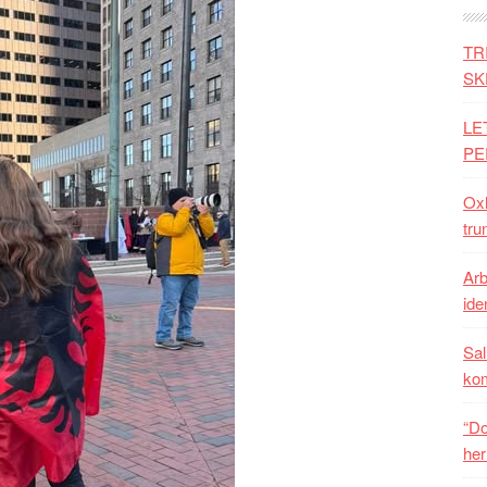
TR
SK
LE
PE
Oxh
tru
Arb
iden
Sal
ko
“Do
her