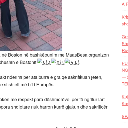
A 
Kri
shq
Gre
Shq
Riv
A në Boston në bashkëpunim me MaasBesa organizon
 sheshin e Bostonit
.
PU
NG
 akt nderimi për ata burra e gra që sakrifikuan jetën,
— 
TE
 si shteti më i ri i Europës.
Kuj
okën me respekt para dëshmorëve, për të ngritur lart
Ko
spora shqiptare nuk harron kurrë gjakun dhe sakrificën
SP