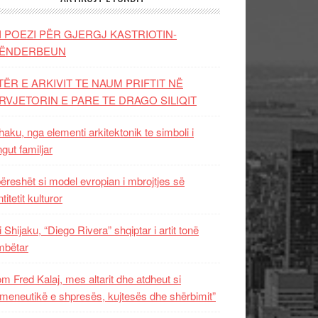
I POEZI PËR GJERGJ KASTRIOTIN-
ËNDERBEUN
TËR E ARKIVIT TE NAUM PRIFTIT NË
RVJETORIN E PARE TE DRAGO SILIQIT
aku, nga elementi arkitektonik te simboli i
ngut familjar
ëreshët si model evropian i mbrojtjes së
titetit kulturor
i Shijaku, “Diego Rivera” shqiptar i artit tonë
mbëtar
m Fred Kalaj, mes altarit dhe atdheut si
meneutikë e shpresës, kujtesës dhe shërbimit”