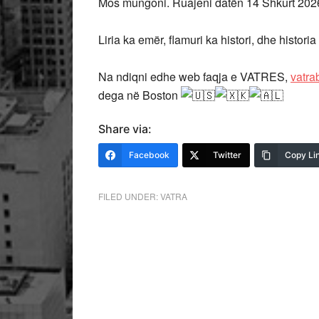
Mos mungoni. Ruajeni datën 14 Shkurt 2026
Liria ka emër, flamuri ka histori, dhe historia 
Na ndiqni edhe web faqja e VATRES,
vatra
dega në Boston
Share via:
Facebook
Twitter
Copy Li
FILED UNDER:
VATRA