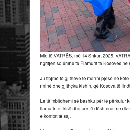
Miq të VATRËS, më 14 Shkurt 2025, VATR
ngritjen solemne të Flamurit të Kosovës në
Ju ftojmë të gjithëve të merrni pjesë në këtë
rininë dhe gjithçka kishin, që Kosova të lindte
Le të mblidhemi së bashku për të përkulur k
flamurin e lirisë dhe për të dëshmuar se dia
e kombit të saj.