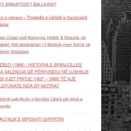
PO ARMATOSET BALLKANI?
za e vlerave – Tragjedia e vërtetë e tranzicionit
iptar
en Coast sjell Nammos Hotels & Resorts në
ipëri: Një destinacion i ri lifestyle merr formë në
ierën Shqiptare
EBLO (1966) / HISTORIA E SPANJOLLES
A VALENCIA QË PËRFUNDOI NË LUSHNJE
29 VJET PRITJE (1937 – 1966) TË NJË
LEFONATE NGA DY MOTRAT
tojmë sakrificën e familjes Lleshi për lirinë e
sovës
AÇI NUK E MPOSHTI SHPIRTIN