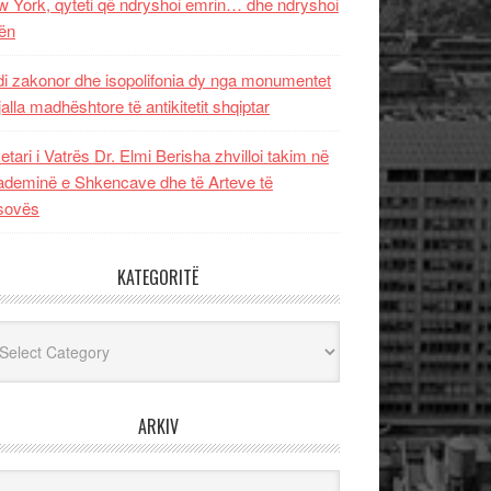
 York, qyteti që ndryshoi emrin… dhe ndryshoi
ën
i zakonor dhe isopolifonia dy nga monumentet
jalla madhështore të antikitetit shqiptar
etari i Vatrës Dr. Elmi Berisha zhvilloi takim në
deminë e Shkencave dhe të Arteve të
sovës
KATEGORITË
egoritë
ARKIV
iv