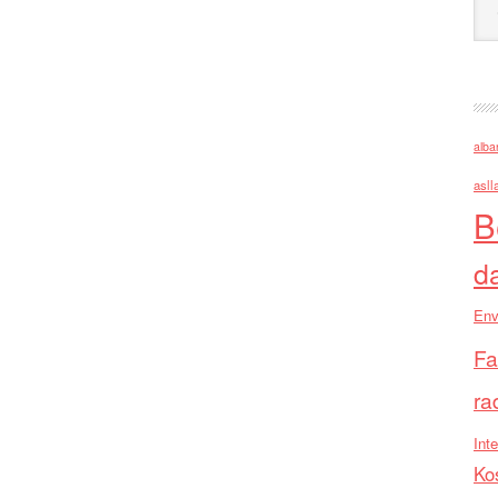
alba
asll
B
d
Env
Fa
ra
Inte
Ko