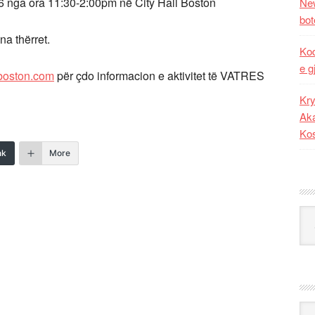
 nga ora 11:30-2:00pm në City Hall Boston
New
bot
na thërret.
Kod
e g
boston.com
për çdo informacion e aktivitet të VATRES
Kry
Aka
Ko
nk
More
Kat
Ark