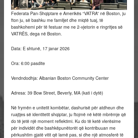
Federata Pan-Shqiptare e Amerikës “VATRA” në Boston, ju
fton ju, së bashku me familjet dhe miqtë tuaj, të
bashkohemi për të festuar me ne 2-vjetorin e ringritjes së
VATRËS, dega në Boston.
Data: E shtunë, 17 janar 2026
Ora: 6:00 pasdite
Vendndodhja: Albanian Boston Community Center
Adresa: 39 Bow Street, Beverly, MA (kati i dytë)
Në frymën e unitetit kombëtar, dashurisë për atdheun dhe
ruajtjes së identitetit shqiptar, ju ftojmë në këtë mbrëmje që
do të jetë një moment reflektimi. Ku do të ketë vlerësime
për individët dhe bashkëpunëtorët që kontribuuan me
përkushtim gjatë vitit që lamë pas, si dhe një atmosferë të