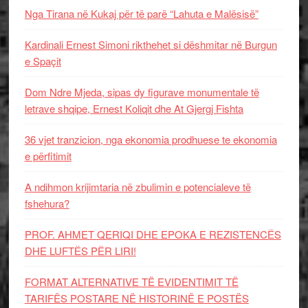
Nga Tirana në Kukaj për të parë “Lahuta e Malësisë”
Kardinali Ernest Simoni rikthehet si dëshmitar në Burgun
e Spaçit
Dom Ndre Mjeda, sipas dy figurave monumentale të
letrave shqipe, Ernest Koliqit dhe At Gjergj Fishta
36 vjet tranzicion, nga ekonomia prodhuese te ekonomia
e përfitimit
A ndihmon krijimtaria në zbulimin e potencialeve të
fshehura?
PROF. AHMET QERIQI DHE EPOKA E REZISTENCЁS
DHE LUFTЁS PЁR LIRI!
FORMAT ALTERNATIVE TË EVIDENTIMIT TË
TARIFËS POSTARE NË HISTORINË E POSTËS