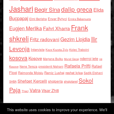
Jashari
dalip greca
Beqir Sina
Elida
Buçpapaj
Enver Bytyci
Elmi Berisha
Ermira Babamusta
Frank
Eugjen Merlika
Fahri Xharra
shkreli
Ilir
Gezim Llojdia
Fritz radovani
Levonja
Interviste
Kolec Traboini
Keze Kozeta Zylo
kosova
Kosove
nderroi jete
Marjana Bulku
ne
Murat Gecaj
Rafaela Prifti
Rafael
Nene Tereza
Kosove
presidenti Nishani
Floqi
Raimonda Moisiu
Ramiz Lushaj
reshat kripa
Sadik Elshani
Sokol
Shefqet Kercelli
shqiperia
shqiptaret
SHBA
Paja
Vatra
Visar Zhiti
Thaci
This website uses cookies to improve your experience. We'll