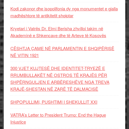
Kodi zakonor dhe isopolifonia dy nga monumentet e gjalla
madhështore të antikitetit shqiptar
Kryetari i Vatrës Dr. Elmi Berisha zhvilloi takim në
Akademinë e Shkencave dhe të Arteve të Kosovës
ÇËSHTJA ÇAME NË PARLAMENTIN E SHQIPËRISË
NË VITIN 1921
300 VJET KUJTESË DHE IDENTITET-TRYEZË E
RRUMBULLAKËT NË OSTROS TË KRAJËS PËR
SHPËRNGULJEN E ARBËRESHËVE NGA TREVA
KRAJË-SHESTAN NË ZARË TË DALMACISË
SHPOPULLIMI, PUSHTIMI I SHEKULLIT XXI
VATRA’s Letter to President Trump: End the Hague
Injustice