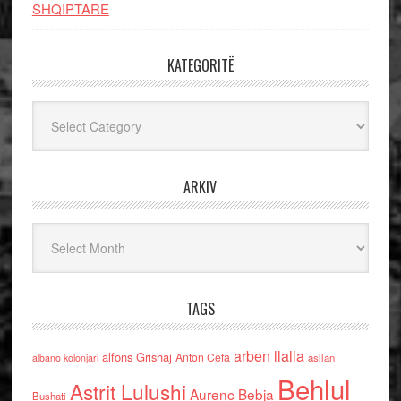
SHQIPTARE
KATEGORITË
Kategoritë
ARKIV
Arkiv
TAGS
arben llalla
alfons Grishaj
Anton Cefa
asllan
albano kolonjari
Behlul
Astrit Lulushi
Aurenc Bebja
Bushati