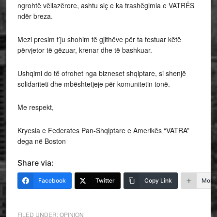
ngrohtë vëllazërore, ashtu siç e ka trashëgimia e VATRËS
ndër breza.
Mezi presim t’ju shohim të gjithëve për ta festuar këtë
përvjetor të gëzuar, krenar dhe të bashkuar.
Ushqimi do të ofrohet nga bizneset shqiptare, si shenjë
solidariteti dhe mbështetjeje për komunitetin tonë.
Me respekt,
Kryesia e Federates Pan-Shqiptare e Amerikës “VATRA”
dega në Boston
Share via:
Facebook
Twitter
Copy Link
More
FILED UNDER:
OPINION