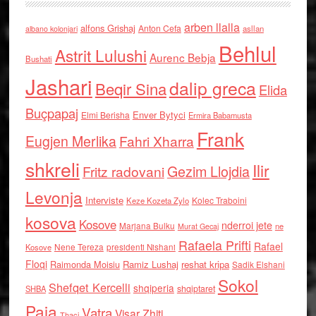
arben llalla
alfons Grishaj
Anton Cefa
asllan
albano kolonjari
Behlul
Astrit Lulushi
Aurenc Bebja
Bushati
Jashari
dalip greca
Beqir Sina
Elida
Buçpapaj
Enver Bytyci
Elmi Berisha
Ermira Babamusta
Frank
Eugjen Merlika
Fahri Xharra
shkreli
Ilir
Gezim Llojdia
Fritz radovani
Levonja
Interviste
Kolec Traboini
Keze Kozeta Zylo
kosova
Kosove
nderroi jete
Marjana Bulku
ne
Murat Gecaj
Rafaela Prifti
Rafael
Nene Tereza
Kosove
presidenti Nishani
Floqi
Raimonda Moisiu
Ramiz Lushaj
reshat kripa
Sadik Elshani
Sokol
Shefqet Kercelli
shqiperia
shqiptaret
SHBA
Paja
Vatra
Visar Zhiti
Thaci