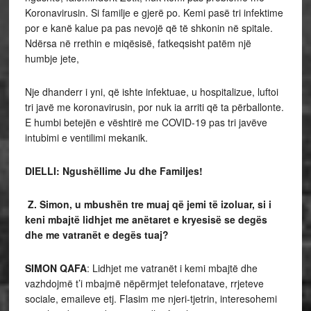
Koronavirusin. Si familje e gjerë po. Kemi pasë tri infektime
por e kanë kalue pa pas nevojë që të shkonin në spitale.
Ndërsa në rrethin e miqësisë, fatkeqsisht patëm një
humbje jete,
Nje dhanderr i yni, që ishte infektuae, u hospitalizue, luftoi
tri javë me koronavirusin, por nuk ia arriti që ta përballonte.
E humbi betejën e vështirë me COVID-19 pas tri javëve
intubimi e ventilimi mekanik.
DIELLI: Ngushëllime Ju dhe Familjes!
Z. Simon, u mbushën tre muaj që jemi të izoluar, si i
keni mbajtë lidhjet me anëtaret e kryesisë se degës
dhe me vatranët e degës tuaj?
SIMON QAFA
: Lidhjet me vatranët i kemi mbajtë dhe
vazhdojmë t’i mbajmë nëpërmjet telefonatave, rrjeteve
sociale, emaileve etj. Flasim me njeri-tjetrin, interesohemi