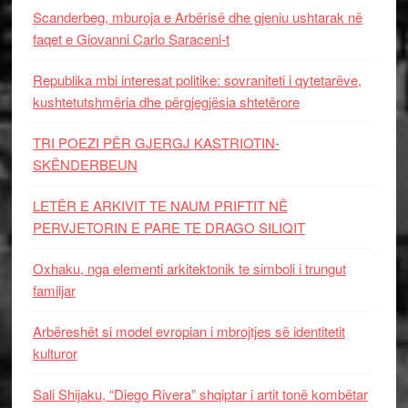
Scanderbeg, mburoja e Arbërisë dhe gjeniu ushtarak në
faqet e Giovanni Carlo Saraceni-t
Republika mbi interesat politike: sovraniteti i qytetarëve,
kushtetutshmëria dhe përgjegjësia shtetërore
TRI POEZI PËR GJERGJ KASTRIOTIN-
SKËNDERBEUN
LETËR E ARKIVIT TE NAUM PRIFTIT NË
PERVJETORIN E PARE TE DRAGO SILIQIT
Oxhaku, nga elementi arkitektonik te simboli i trungut
familjar
Arbëreshët si model evropian i mbrojtjes së identitetit
kulturor
Sali Shijaku, “Diego Rivera” shqiptar i artit tonë kombëtar