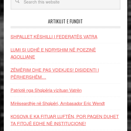
ARTIKUJT E FUNDIT
SHPALLET KËSHILLI I FEDERATËS VATRA
LUMI SI UDHË E NDRYSHIM NË POEZINË
AGOLLIANE
ZËMËRIM DHE PAS VDEKJES! DISIDENTI I
PËRHERSHËM…
Patriotë nga Shqipëria vizituan Vatrën
Mirëseardhje në Shqipëri, Ambasador Eric Wendt
KOSOVA E KA FITUAR LUFTËN, POR PAQEN DUHET
TA FITOJË EDHE NË INSTITUCIONE!