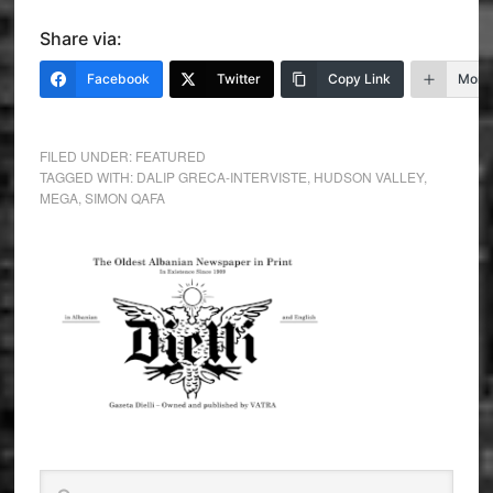
Share via:
Facebook
Twitter
Copy Link
More
FILED UNDER:
FEATURED
TAGGED WITH:
DALIP GRECA-INTERVISTE
,
HUDSON VALLEY
,
MEGA
,
SIMON QAFA