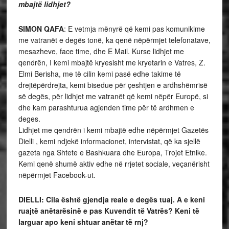
mbajtë lidhjet?
SIMON QAFA
: E vetmja mënyrë që kemi pas komunikime
me vatranët e degës tonë, ka qenë nëpërmjet telefonatave,
mesazheve, face time, dhe E Mail. Kurse lidhjet me
qendrën, I kemi mbajtë kryesisht me kryetarin e Vatres, Z.
Elmi Berisha, me të cilin kemi pasë edhe takime të
drejtëpërdrejta, kemi bisedue për çeshtjen e ardhshëmrisë
së degës, për lidhjet me vatranët që kemi nëpër Europë, si
dhe kam parashturua agjenden time për të ardhmen e
deges.
Lidhjet me qendrën i kemi mbajtë edhe nëpërmjet Gazetës
Dielli , kemi ndjekë informacionet, intervistat, që ka sjellë
gazeta nga Shtete e Bashkuara dhe Europa, Trojet Etnike.
Kemi qenë shumë aktiv edhe në rrjetet sociale, veçanërisht
nëpërmjet Facebook-ut.
DIELLI: Cila është gjendja reale e degës tuaj. A e keni
ruajtë anëtarësinë e pas Kuvendit të Vatrës? Keni të
larguar apo keni shtuar anëtar të rnj?