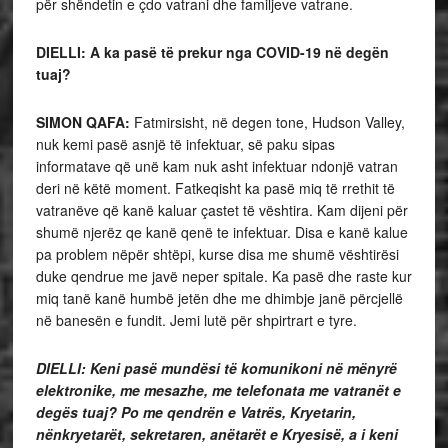
për shëndetin e çdo vatrani dhe familjeve vatrane.
DIELLI:
A ka pasë të prekur nga COVID-19 në degën
tuaj?
SIMON QAFA:
Fatmirsisht, në degen tone, Hudson Valley,
nuk kemi pasë asnjë të infektuar, së paku sipas
informatave që unë kam nuk asht infektuar ndonjë vatran
deri në këtë moment. Fatkeqisht ka pasë miq të rrethit të
vatranëve që kanë kaluar çastet të vështira. Kam dijeni për
shumë njerëz qe kanë qenë te infektuar. Disa e kanë kalue
pa problem nëpër shtëpi, kurse disa me shumë vështirësi
duke qendrue me javë neper spitale. Ka pasë dhe raste kur
miq tanë kanë humbë jetën dhe me dhimbje janë përcjellë
në banesën e fundit. Jemi lutë për shpirtrart e tyre.
DIELLI:
Keni pasë mundësi të komunikoni në mënyrë
elektronike, me mesazhe, me telefonata me vatranët e
degës tuaj? Po me qendrën e Vatrës, Kryetarin,
nënkryetarët, sekretaren, anëtarët e Kryesisë, a i keni