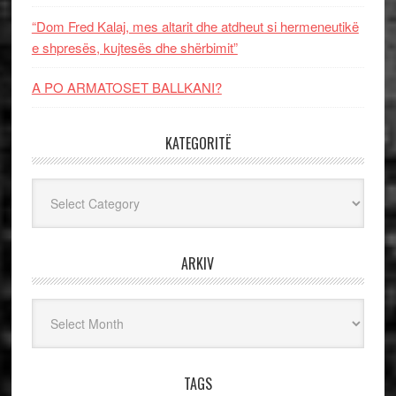
“Dom Fred Kalaj, mes altarit dhe atdheut si hermeneutikë
e shpresës, kujtesës dhe shërbimit”
A PO ARMATOSET BALLKANI?
KATEGORITË
Kategoritë
ARKIV
Arkiv
TAGS