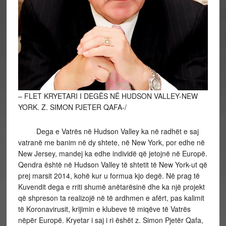
– FLET KRYETARI I DEGËS NË HUDSON VALLEY-NEW
YORK. Z. SIMON PJETER QAFA-/
Dega e Vatrës në Hudson Valley ka në radhët e saj
vatranë me banim në dy shtete, në New York, por edhe në
New Jersey, mandej ka edhe individë që jetojnë në Europë.
Qendra është në Hudson Valley të shtetit të New York-ut që
prej marsit 2014, kohë kur u formua kjo degë. Në prag të
Kuvendit dega e rriti shumë anëtarësinë dhe ka një projekt
që shpreson ta realizojë në të ardhmen e afërt, pas kalimit
të Koronavirusit, krijimin e klubeve të miqëve të Vatrës
nëpër Europë. Kryetar i saj i ri ëshët z. Simon Pjetër Qafa,