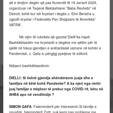
që e drejton degën që pas Kuvendit të 19 Janarit 2029,
organizuar në Teqenë Bektashiane “Baba Rexhebi” në
Detroit, kohë kur ish kryetari i degës z. Elmi Berisha u
zgjodh kryetar i Federatës Pan Shqiptare të Amerikës”
VATRA”.
Në vijim të rubrikës që gazeta”Dielli”ka hapë:
Bashkëbisedim me kryetarët e degëve me qëllim për të
sjellë në fokus gjendjen e anëtarësisë vatrane në kohën e
Pandemisë, z. Qafa iu përgjigj pyetjeve të editorit.
Ndiqeni bashkëbisedimin:
DIELLI:
Si është gjendja shëndetsore juaja dhe e
familjes në këtë kohë Pandemie? A ka njeri nga rrethi
juaj familjar e miqësor të prekur nga COVID-19, këtu në
SHBA apo në vendlindje ?
SIMON QAFA
: Faleminderit për interesimin.Si familje e
ngushtë, faleminderit Zotit, nuk kemi pas probleme me