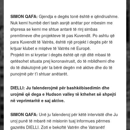
SIMON QAFA:
Gjendja e degës tonë është e qëndrushme.
Nuk kemi humbë deri tash asnjë anëtar por mbesim me
shpresa se kemi me shtue antarë të rinj simbas
premtimeve dhe projekteve të pas Kuvendit. Po ashtu që
para Kuvendit të Vatrës, është një projekt i degës për të
krijuar klubet e miqëve të Vatrës në Europë.
Projekti im si kryetar i degës është që një ditë mbasi të
qetësohet situata prej koronavirusit, do të mblidhemi dhe
do të diskutojmë për ta bërë degën më aktive dhe do të
punojmë për t’i shtuar anëtarët.
DIELLI: Ju falenderojmë për bashkëbisedimin dhe
urojmë që dega e Hudson valley të kthehet së shpejti
në veprimtaritë e saj aktive.
SIMON QAFA:
Unë ju falenderoj për këtë intervistë dhe Ju
uroj punë të mbarë në misionin tuaj informues përmes
gazetës DIELLI. Zoti e bekoftë Vatrën dhe Vatranët!