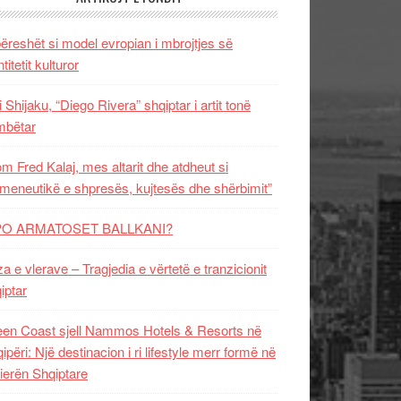
ëreshët si model evropian i mbrojtjes së
titetit kulturor
i Shijaku, “Diego Rivera” shqiptar i artit tonë
mbëtar
m Fred Kalaj, mes altarit dhe atdheut si
meneutikë e shpresës, kujtesës dhe shërbimit”
PO ARMATOSET BALLKANI?
za e vlerave – Tragjedia e vërtetë e tranzicionit
iptar
en Coast sjell Nammos Hotels & Resorts në
ipëri: Një destinacion i ri lifestyle merr formë në
ierën Shqiptare