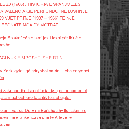
EBLO (1966) / HISTORIA E SPANJOLLES
A VALENCIA QË PËRFUNDOI NË LUSHNJE
29 VJET PRITJE (1937 – 1966) TË NJË
LEFONATE NGA DY MOTRAT
tojmë sakrificën e familjes Lleshi për lirinë e
sovës
AÇI NUK E MPOSHTI SHPIRTIN
 York, qyteti që ndryshoi emrin… dhe ndryshoi
ën
i zakonor dhe isopolifonia dy nga monumentet
jalla madhështore të antikitetit shqiptar
etari i Vatrës Dr. Elmi Berisha zhvilloi takim në
deminë e Shkencave dhe të Arteve të
sovës