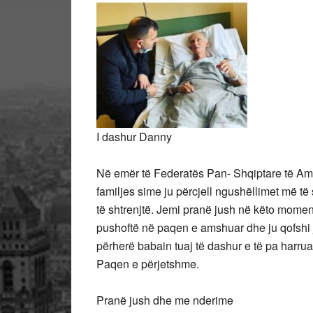
I dashur Danny
Në emër të Federatës Pan- Shqiptare të Ame
familjes sime ju përcjell ngushëllimet më t
të shtrenjtë. Jemi pranë jush në këto moment
pushoftë në paqen e amshuar dhe ju qofshi je
përherë babain tuaj të dashur e të pa harruar
Paqen e përjetshme.
Pranë jush dhe me nderime