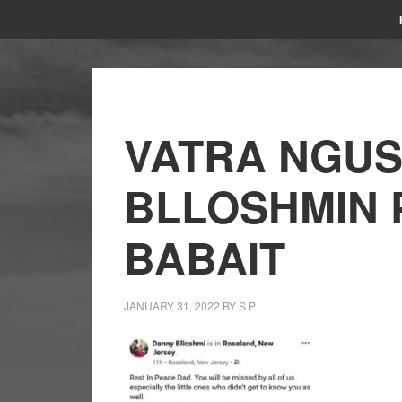
VATRA NGU
BLLOSHMIN 
BABAIT
JANUARY 31, 2022
BY
S P