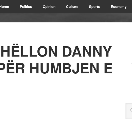
Home
Politics
Opinion
Culture
Sports
Economy
SHËLLON DANNY
PËR HUMBJEN E