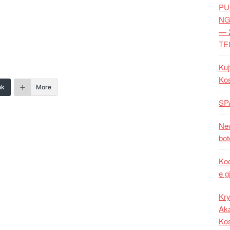
PU
NG
— 
TE
Kuj
Ko
nk
More
SP
New
bot
Kod
e g
Kry
Aka
Ko