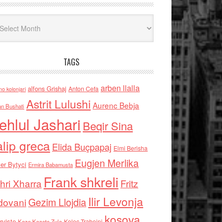
iv
TAGS
arben llalla
alfons Grishaj
Anton Cefa
no kolonjari
Astrit Lulushi
Aurenc Bebja
an Bushati
ehlul Jashari
Beqir Sina
alip greca
Elida Buçpapaj
Elmi Berisha
Eugjen Merlika
er Bytyci
Ermira Babamusta
Frank shkreli
hri Xharra
Fritz
Ilir Levonja
Gezim Llojdia
dovani
kosova
rviste
Kolec Traboini
Keze Kozeta Zylo