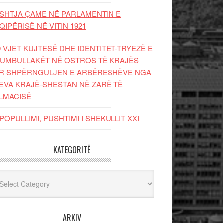
SHTJA ÇAME NË PARLAMENTIN E
QIPËRISË NË VITIN 1921
0 VJET KUJTESË DHE IDENTITET-TRYEZË E
UMBULLAKËT NË OSTROS TË KRAJËS
R SHPËRNGULJEN E ARBËRESHËVE NGA
EVA KRAJË-SHESTAN NË ZARË TË
LMACISË
POPULLIMI, PUSHTIMI I SHEKULLIT XXI
KATEGORITË
egoritë
ARKIV