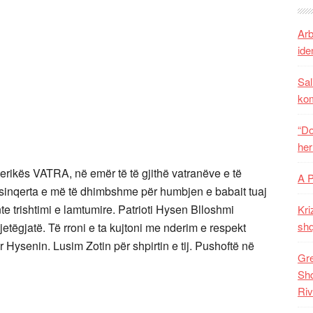
Arb
iden
Sal
ko
“Do
her
rikës VATRA, në emër të të gjithë vatranëve e të
A 
ë sinqerta e më të dhimbshme për humbjen e babait tuaj
e trishtimi e lamtumire. Patrioti Hysen Blloshmi
Kri
shq
tëgjatë. Të rroni e ta kujtoni me nderim e respekt
 Hysenin. Lusim Zotin për shpirtin e tij. Pushoftë në
Gre
Shq
Riv