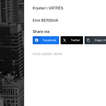
Kryetari i VATRËS
Elmi BERISHA
Share via:
Facebook
Twitter
Copy Li
FILED UNDER:
VATRA