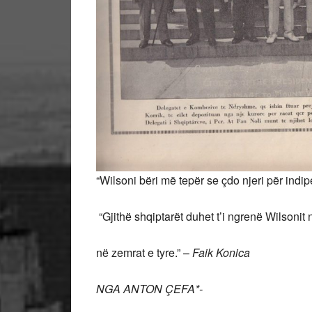
“Wilsoni bëri më tepër se çdo njeri për ind
“Gjithë shqiptarët duhet t’i ngrenë Wilsoni
në zemrat e tyre.” –
Faik Konica
NGA ANTON ÇEFA*-