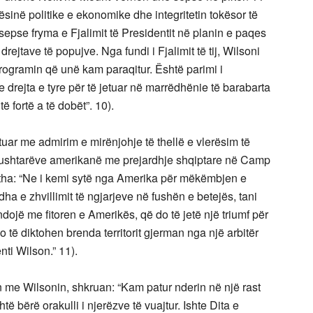
ësinë politike e ekonomike dhe integritetin tokësor të
 sepse fryma e Fjalimit të Presidentit në planin e paqes
drejtave të popujve. Nga fundi i Fjalimit të tij, Wilsoni
programin që unë kam paraqitur. Është parimi i
 e drejta e tyre për të jetuar në marrëdhënie të barabarta
të fortë a të dobët”. 10).
jtuar me admirim e mirënjohje të thellë e vlerësim të
uar ushtarëve amerikanë me prejardhje shqiptare në Camp
i tha: “Ne i kemi sytë nga Amerika për mëkëmbjen e
ha e zhvillimit të ngjarjeve në fushën e betejës, tani
dojë me fitoren e Amerikës, që do të jetë një triumf për
të diktohen brenda territorit gjerman nga një arbitër
nti Wilson.” 11).
in me Wilsonin, shkruan: “Kam patur nderin në një rast
htë bërë orakulli i njerëzve të vuajtur. Ishte Dita e