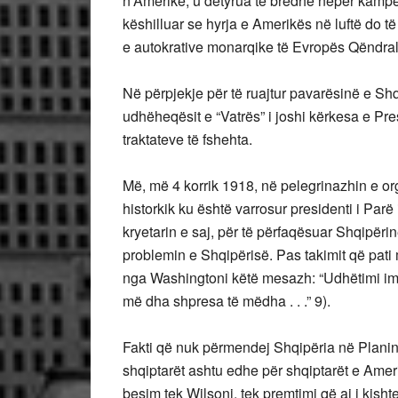
n’Amerikë, u detyrua të bredhë nëpër kampe
këshilluar se hyrja e Amerikës në luftë do t
e autokrative monarqike të Evropës Qëndrale
Në përpjekje për të ruajtur pavarësinë e Shq
udhëheqësit e “Vatrës” i joshi kërkesa e Pr
traktateve të fshehta.
Më, më 4 korrik 1918, në pelegrinazhin e o
historkik ku është varrosur presidenti i Par
kryetarin e saj, për të përfaqësuar Shqipërinë
problemin e Shqipërisë. Pas takimit që pati 
nga Washingtoni këtë mesazh: “Udhëtimi im kë
më dha shpresa të mëdha . . .” 9).
Fakti që nuk përmendej Shqipëria në Planin
shqiptarët ashtu edhe për shqiptarët e Amerik
besim tek Wilsoni, tek premtimi që ai i kis