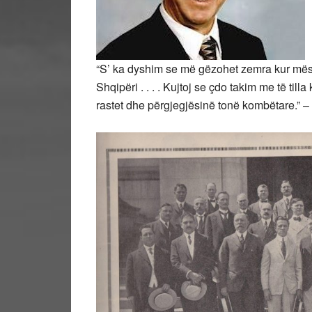
“S’ ka dyshim se më gëzohet zemra kur mëso
Shqipëri . . . . Kujtoj se çdo takim me të t
rastet dhe përgjegjësinë tonë kombëtare.” 