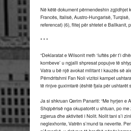
Në këtë dokument përmendeshin zgjidhjet kon
Francës, Italisë, Austro-Hungarisë, Turqisë,
referencat) (6), flitej për shtetet e Ballkani
* * *
“Deklaratat e Wilsonit rreth ‘luftës për t’i d
kombeve’ u ngjalli shpresat popujve të shty
Vatra u bë një avokat militant i kauzës së a
Përndritshmi Fan Noli vizitoi kampet ushtara
të rinjve guximtarë (është fjala për ushtarët
Ja si shkruan Qerim Panariti: “Me hyrjen e Am
Shqipërisë nga okupatorët u shtuan, po me 
zgjerua dhe aktiviteti i Nolit. Nolit tani s’i 
neglexhonte, Vatrën s’mund ta neverite. Pers