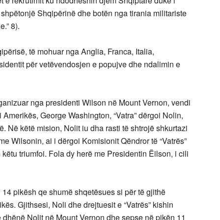
t e rekrutimit ku ndodheshin djem Shqiptarë duke i
ë shpëtonjë Shqipërinë dhe botën nga tirania militariste
.” 8).
ipërisë, të mohuar nga Anglia, Franca, Italia,
esidentit për vetëvendosjen e popujve dhe ndalimin e
rganizuar nga presidenti Wilson në Mount Vernon, vendi
ë i Amerikës, George Washington, “Vatra” dërgoi Nolin,
. Në këtë mision, Nolit iu dha rasti të shtrojë shkurtazi
me Wilsonin, ai i dërgoi Komisionit Qëndror të “Vatrës”
tu triumfoi. Fola dy herë me Presidentin Ëilson, i cili
 14 pikësh qe shumë shqetësues si për të gjithë
ës. Gjithsesi, Noli dhe drejtuesit e “Vatrës” kishin
hte dhënë Nolit në Mount Vernon dhe sepse në pikën 11