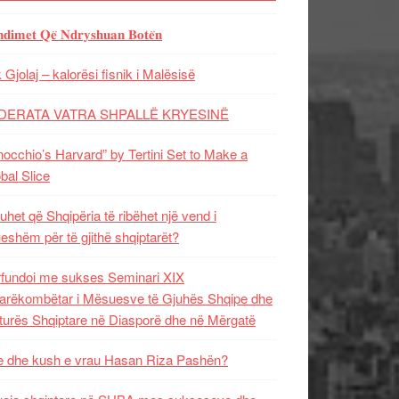
𝐝𝐢𝐦𝐞𝐭 𝐐𝐞̈ 𝐍𝐝𝐫𝐲𝐬𝐡𝐮𝐚𝐧 𝐁𝐨𝐭𝐞̈𝐧
 Gjolaj – kalorësi fisnik i Malësisë
DERATA VATRA SHPALLË KRYESINË
nocchio’s Harvard” by Tertini Set to Make a
bal Slice
uhet që Shqipëria të ribëhet një vend i
ueshëm për të gjithë shqiptarët?
fundoi me sukses Seminari XIX
rëkombëtar i Mësuesve të Gjuhës Shqipe dhe
turës Shqiptare në Diasporë dhe në Mërgatë
 dhe kush e vrau Hasan Riza Pashën?