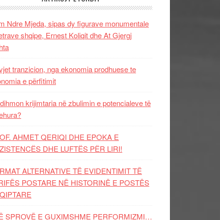
 Ndre Mjeda, sipas dy figurave monumentale
letrave shqipe, Ernest Koliqit dhe At Gjergj
hta
vjet tranzicion, nga ekonomia prodhuese te
nomia e përfitimit
dihmon krijimtaria në zbulimin e potencialeve të
ehura?
OF. AHMET QERIQI DHE EPOKA E
ZISTENCЁS DHE LUFTЁS PЁR LIRI!
RMAT ALTERNATIVE TË EVIDENTIMIT TË
RIFËS POSTARE NË HISTORINË E POSTËS
QIPTARE
Ë SPROVË E GUXIMSHME PERFORMIZMI…