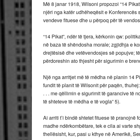
Më 8 janar 1918, Wilsoni propozoi “14 Pikat”
njëri nga katër udhëheqësit e Konferencës së
vendeve fituese dhe u përpoq për të vendosur
“14 Pikat”, ndër të tjera, kërkonin qw: polit
në baza të shëndosha morale; zgjidhja e ko
drejtësisë dhe vetëvendosjes së popujve; 
përdoreshin ato thjesht për sigurimin e bren
Një nga arritjet më të mëdha në planin 14 P
fundit të planit të Wilsonit për paqën, thuh
. . . me qëllimin e sigurimit të garancive të nd
të shteteve të mëdha e të vogla” 5).
Ai arriti t’i bindë shtetet fituese të pranoj
madhe ndërkombëtare, tek e cila ai varte s
thellësisht, kur, pasi u kthye në Amerikë, Senat