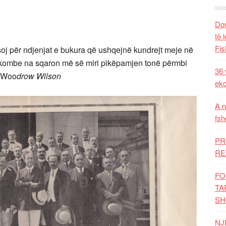
Dom
të 
Fis
j për ndjenjat e bukura që ushqejnë kundrejt meje në
illa kombe na sqaron më së miri pikëpamjen tonë përmbi
36 
– Woo
drow Wilson
eko
A n
fsh
PR
RE
FO
TA
SH
NJ