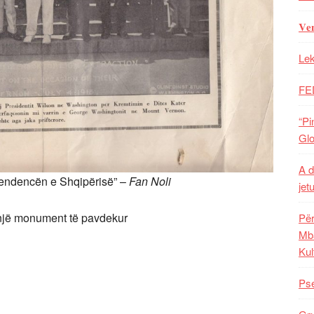
𝐕𝐞
Lek
FE
“Pi
Glo
A d
ipendencën e Shqipërisë” –
Fan Noli
jet
t një monument të pavdekur
Për
Mba
Kul
Pse