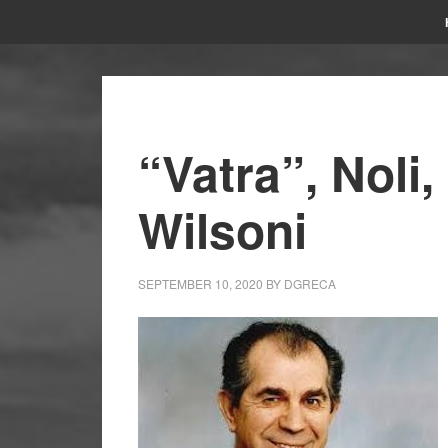
“Vatra”, Noli
Wilsoni
SEPTEMBER 10, 2020
BY
DGRECA