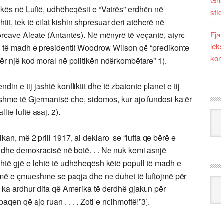
Gr
kës në Luftë, udhëheqësit e “Vatrës” erdhën në
sfi
tit, tek të cilat kishin shpresuar deri atëherë në
orcave Aleate (Antantës). Në mënyrë të veçantë, atyre
Fja
lek
eti të madh e presidentit Woodrow Wilson që “predikonte
kom
 për një kod moral në politikën ndërkombëtare” 1).
n e tij jashtë konfliktit dhe të zbatonte planet e tij
shme të Gjermanisë dhe, sidomos, kur ajo fundosi katër
lte luftë asaj. 2).
Kat
ikan, më 2 prill 1917, ai deklaroi se “lufta qe bërë e
 dhe demokracisë në botë. . . Ne nuk kemi asnjë
shtë gjë e lehtë të udhëheqësh këtë popull të madh e
të më e çmueshme se paqja dhe ne duhet të luftojmë për
Ark
Sot ka ardhur dita që Amerika të derdhë gjakun për
paqen që ajo ruan . . . . Zoti e ndihmoftë!”3).