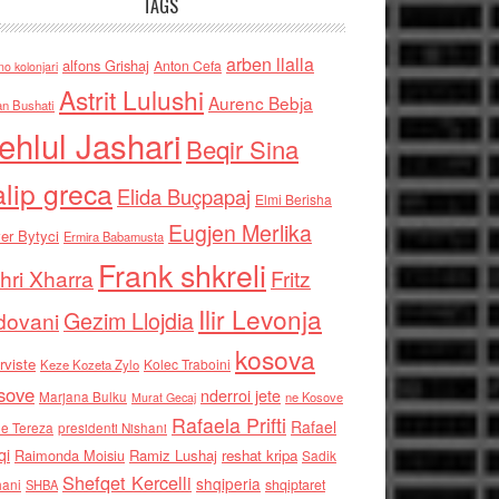
TAGS
arben llalla
alfons Grishaj
Anton Cefa
no kolonjari
Astrit Lulushi
Aurenc Bebja
an Bushati
ehlul Jashari
Beqir Sina
alip greca
Elida Buçpapaj
Elmi Berisha
Eugjen Merlika
er Bytyci
Ermira Babamusta
Frank shkreli
hri Xharra
Fritz
Ilir Levonja
Gezim Llojdia
dovani
kosova
rviste
Kolec Traboini
Keze Kozeta Zylo
sove
nderroi jete
Marjana Bulku
ne Kosove
Murat Gecaj
Rafaela Prifti
Rafael
e Tereza
presidenti Nishani
qi
Raimonda Moisiu
Ramiz Lushaj
reshat kripa
Sadik
Shefqet Kercelli
shqiperia
hani
shqiptaret
SHBA