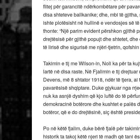
flitej për garancitë ndërkombëtare për pavar
disa shteteve ballkanike; dhe, mbi të gjitha,
ishte plotësisht në hullinë e vendosjes së të 
thonte: “Një parim evident përshkon gjithë 
drejtësisë për gjithë popujt dhe shtetet, dhe
të lirisë dhe sigurisë me njëri-tjetrin, qofshin 
Takimin e tij me Wilson-in, Noli ka për ta ku
lartë në disa raste. Në Fjalimin e tij drejt
Devens, më 8 shtator 1918, ndër të tjera, a
pavarësisë shqiptare. Duke gjykuar nga rrjed
nuk ka asnjë dyshim që kjo luftë do të përfun
demokracinë botërore dhe kushtet e palës do 
botëror, që e do drejtësinë, siç është preside
Po në këtë fjalim, duke bërë fjalë për takim
historik ta takoj këtë njeri të madh që tani ës