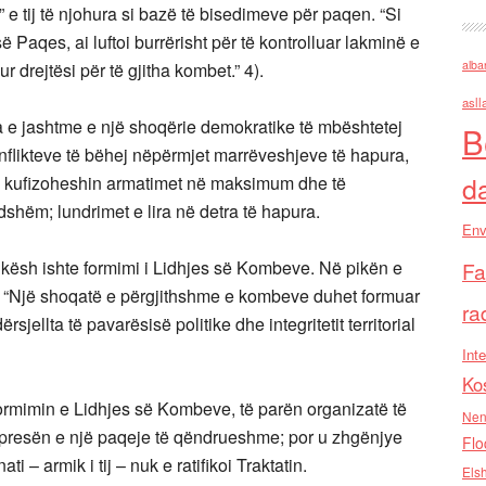
 e tij të njohura si bazë të bisedimeve për paqen. “Si
 Paqes, ai luftoi burrërisht për të kontrolluar lakminë e
alba
 drejtësi për të gjitha kombet.” 4).
asll
ika e jashtme e një shoqërie demokratike të mbështetej
B
nflikteve të bëhej nëpërmjet marrëveshjeve të hapura,
d
të kufizoheshin armatimet në maksimum dhe të
dshëm; lundrimet e lira në detra të hapura.
Env
ikësh ishte formimi i Lidhjes së Kombeve. Në pikën e
Fa
ej: “Një shoqatë e përgjithshme e kombeve duhet formuar
ra
ërsjellta të pavarësisë politike dhe integritetit territorial
Inte
Ko
në formimin e Lidhjes së Kombeve, të parën organizatë të
Nen
hpresën e një paqeje të qëndrueshme; por u zhgënjye
Flo
i – armik i tij – nuk e ratifikoi Traktatin.
Els