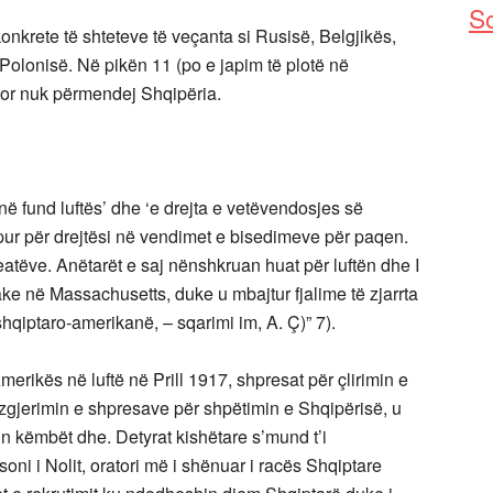
So
krete të shteteve të veçanta si Rusisë, Belgjikës,
 Polonisë. Në pikën 11 (po e japim të plotë në
t, por nuk përmendej Shqipëria.
hënë fund luftës’ dhe ‘e drejta e vetëvendosjes së
pur për drejtësi në vendimet e bisedimeve për paqen.
leatëve. Anëtarët e saj nënshkruan huat për luftën dhe I
ke në Massachusetts, duke u mbajtur fjalime të zjarrta
 shqiptaro-amerikanë, – sqarimi im, A. Ç)” 7).
erikës në luftë në Prill 1917, shpresat për çlirimin e
zgjerimin e shpresave për shpëtimin e Shqipërisë, u
zinin këmbët dhe. Detyrat kishëtare s’mund t’i
oni i Nolit, oratori më i shënuar i racës Shqiptare