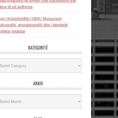
uaja shqiptare në SHBA mes sukseseve dhe
dave të së ardhmes
lori i Kristoforidhit (1904): Monument
sikografik, etnogjeografik dhe i identitetit
bëtar shqiptar
KATEGORITË
egoritë
ARKIV
iv