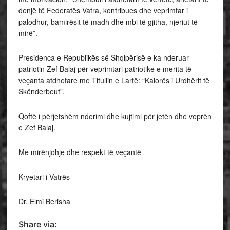
denjë të Federatës Vatra, kontribues dhe veprimtar i
palodhur, bamirësit të madh dhe mbi të gjitha, njeriut të
mirë”.
Presidenca e Republikës së Shqipërisë e ka nderuar
patriotin Zef Balaj për veprimtari patriotike e merita të
veçanta atdhetare me Titullin e Lartë: “Kalorës i Urdhërit të
Skënderbeut”.
Qoftë i përjetshëm nderimi dhe kujtimi për jetën dhe veprën
e Zef Balaj.
Me mirënjohje dhe respekt të veçantë
Kryetari i Vatrës
Dr. Elmi Berisha
Share via: