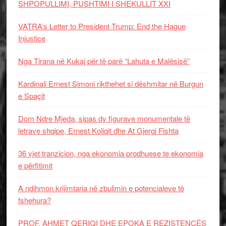
SHPOPULLIMI, PUSHTIMI I SHEKULLIT XXI
VATRA’s Letter to President Trump: End the Hague
Injustice
Nga Tirana në Kukaj për të parë “Lahuta e Malësisë”
Kardinali Ernest Simoni rikthehet si dëshmitar në Burgun
e Spaçit
Dom Ndre Mjeda, sipas dy figurave monumentale të
letrave shqipe, Ernest Koliqit dhe At Gjergj Fishta
36 vjet tranzicion, nga ekonomia prodhuese te ekonomia
e përfitimit
A ndihmon krijimtaria në zbulimin e potencialeve të
fshehura?
PROF. AHMET QERIQI DHE EPOKA E REZISTENCЁS