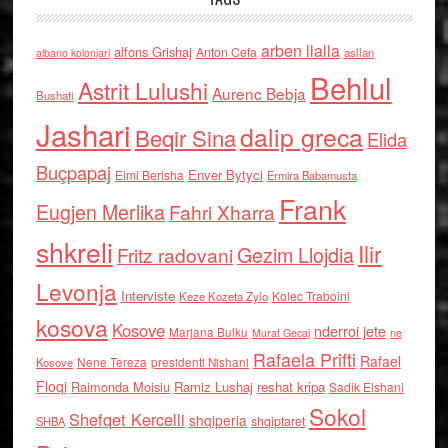
arben llalla
alfons Grishaj
Anton Cefa
asllan
albano kolonjari
Behlul
Astrit Lulushi
Aurenc Bebja
Bushati
Jashari
dalip greca
Beqir Sina
Elida
Buçpapaj
Enver Bytyci
Elmi Berisha
Ermira Babamusta
Frank
Eugjen Merlika
Fahri Xharra
shkreli
Ilir
Gezim Llojdia
Fritz radovani
Levonja
Interviste
Kolec Traboini
Keze Kozeta Zylo
kosova
Kosove
nderroi jete
Marjana Bulku
ne
Murat Gecaj
Rafaela Prifti
Rafael
Nene Tereza
Kosove
presidenti Nishani
Floqi
Raimonda Moisiu
Ramiz Lushaj
reshat kripa
Sadik Elshani
Sokol
Shefqet Kercelli
shqiperia
shqiptaret
SHBA