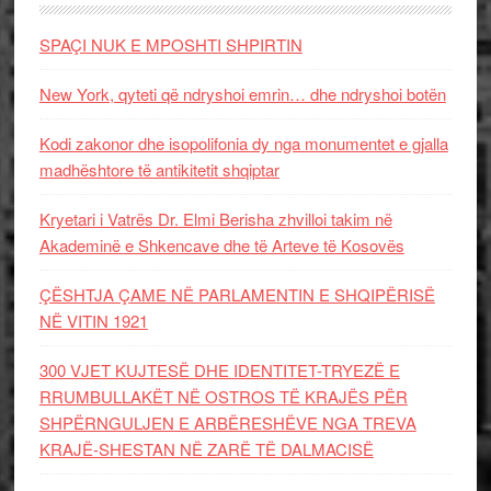
SPAÇI NUK E MPOSHTI SHPIRTIN
New York, qyteti që ndryshoi emrin… dhe ndryshoi botën
Kodi zakonor dhe isopolifonia dy nga monumentet e gjalla
madhështore të antikitetit shqiptar
Kryetari i Vatrës Dr. Elmi Berisha zhvilloi takim në
Akademinë e Shkencave dhe të Arteve të Kosovës
ÇËSHTJA ÇAME NË PARLAMENTIN E SHQIPËRISË
NË VITIN 1921
300 VJET KUJTESË DHE IDENTITET-TRYEZË E
RRUMBULLAKËT NË OSTROS TË KRAJËS PËR
SHPËRNGULJEN E ARBËRESHËVE NGA TREVA
KRAJË-SHESTAN NË ZARË TË DALMACISË