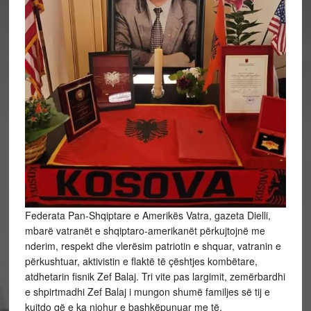
Federata Pan-Shqiptare e Amerikës Vatra, gazeta Dielli,
mbarë vatranët e shqiptaro-amerikanët përkujtojnë me
nderim, respekt dhe vlerësim patriotin e shquar, vatranin e
përkushtuar, aktivistin e flaktë të çështjes kombëtare,
atdhetarin fisnik Zef Balaj. Tri vite pas largimit, zemërbardhi
e shpirtmadhi Zef Balaj i mungon shumë familjes së tij e
kujtdo që e ka njohur e bashkëpunuar me të.