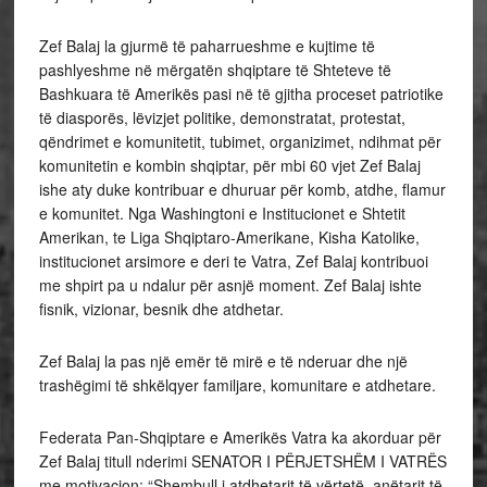
Zef Balaj la gjurmë
të paharrueshme e kujtime të
pashlyeshme në mërgatën shqiptare të Shteteve të
Bashkuara të Amerikës pasi në të gjitha proceset patriotike
të diasporës, lëvizjet politike, demonstratat, protestat,
qëndrimet e komunitetit, tubimet, organizimet, ndihmat për
komunitetin e kombin shqiptar, për mbi 60 vjet Zef Balaj
ishe aty duke kontribuar e dhuruar për komb, atdhe, flamur
e komunitet. Nga Washingtoni e Institucionet e Shtetit
Amerikan, te Liga Shqiptaro-Amerikane, Kisha Katolike,
institucionet arsimore e deri te Vatra, Zef Balaj kontribuoi
me shpirt pa u ndalur për asnjë moment. Zef Balaj ishte
fisnik, vizionar, besnik dhe atdhetar.
Zef Balaj la pas një emër të mirë e të nderuar dhe një
trashëgimi të shkëlqyer familjare, komunitare e atdhetare.
Federata Pan-Shqiptare e Amerikës Vatra ka akorduar për
Zef Balaj titull nderimi SENATOR I PËRJETSHËM I VATRËS
me motivacion: “Shembull i atdhetarit të vërtetë, anëtarit të