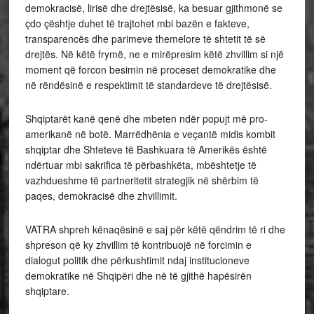
demokracisë, lirisë dhe drejtësisë, ka besuar gjithmonë se
çdo çështje duhet të trajtohet mbi bazën e fakteve,
transparencës dhe parimeve themelore të shtetit të së
drejtës. Në këtë frymë, ne e mirëpresim këtë zhvillim si një
moment që forcon besimin në proceset demokratike dhe
në rëndësinë e respektimit të standardeve të drejtësisë.
Shqiptarët kanë qenë dhe mbeten ndër popujt më pro-
amerikanë në botë. Marrëdhënia e veçantë midis kombit
shqiptar dhe Shteteve të Bashkuara të Amerikës është
ndërtuar mbi sakrifica të përbashkëta, mbështetje të
vazhdueshme të partneritetit strategjik në shërbim të
paqes, demokracisë dhe zhvillimit.
VATRA shpreh kënaqësinë e saj për këtë qëndrim të ri dhe
shpreson që ky zhvillim të kontribuojë në forcimin e
dialogut politik dhe përkushtimit ndaj institucioneve
demokratike në Shqipëri dhe në të gjithë hapësirën
shqiptare.