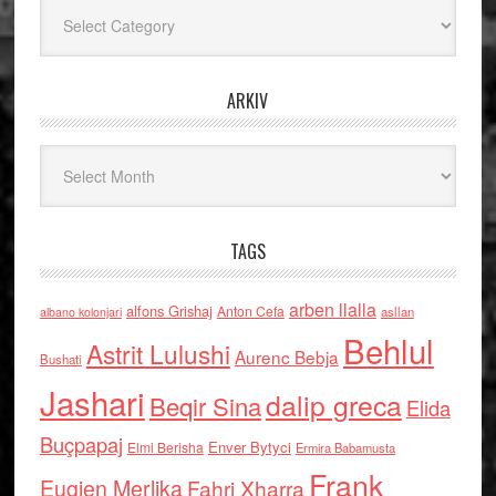
Kategoritë
ARKIV
Arkiv
TAGS
arben llalla
alfons Grishaj
Anton Cefa
asllan
albano kolonjari
Behlul
Astrit Lulushi
Aurenc Bebja
Bushati
Jashari
dalip greca
Beqir Sina
Elida
Buçpapaj
Enver Bytyci
Elmi Berisha
Ermira Babamusta
Frank
Eugjen Merlika
Fahri Xharra