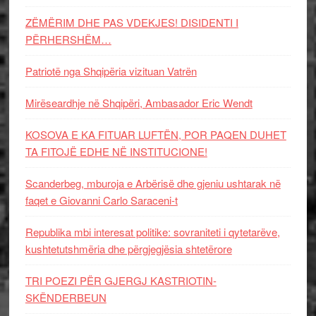
ZËMËRIM DHE PAS VDEKJES! DISIDENTI I
PËRHERSHËM…
Patriotë nga Shqipëria vizituan Vatrën
Mirëseardhje në Shqipëri, Ambasador Eric Wendt
KOSOVA E KA FITUAR LUFTËN, POR PAQEN DUHET
TA FITOJË EDHE NË INSTITUCIONE!
Scanderbeg, mburoja e Arbërisë dhe gjeniu ushtarak në
faqet e Giovanni Carlo Saraceni-t
Republika mbi interesat politike: sovraniteti i qytetarëve,
kushtetutshmëria dhe përgjegjësia shtetërore
TRI POEZI PËR GJERGJ KASTRIOTIN-
SKËNDERBEUN