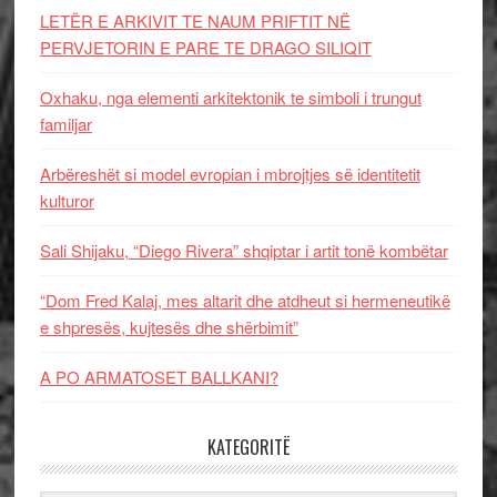
LETËR E ARKIVIT TE NAUM PRIFTIT NË
PERVJETORIN E PARE TE DRAGO SILIQIT
Oxhaku, nga elementi arkitektonik te simboli i trungut
familjar
Arbëreshët si model evropian i mbrojtjes së identitetit
kulturor
Sali Shijaku, “Diego Rivera” shqiptar i artit tonë kombëtar
“Dom Fred Kalaj, mes altarit dhe atdheut si hermeneutikë
e shpresës, kujtesës dhe shërbimit”
A PO ARMATOSET BALLKANI?
KATEGORITË