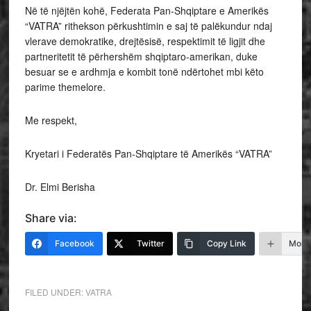
Në të njëjtën kohë, Federata Pan-Shqiptare e Amerikës
“VATRA” rithekson përkushtimin e saj të palëkundur ndaj
vlerave demokratike, drejtësisë, respektimit të ligjit dhe
partneritetit të përhershëm shqiptaro-amerikan, duke
besuar se e ardhmja e kombit tonë ndërtohet mbi këto
parime themelore.
Me respekt,
Kryetari i Federatës Pan-Shqiptare të Amerikës “VATRA”
Dr. Elmi Berisha
Share via:
Facebook
Twitter
Copy Link
More
FILED UNDER:
VATRA