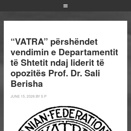
“VATRA” përshëndet
vendimin e Departamentit
të Shtetit ndaj liderit të
opozitës Prof. Dr. Sali
Berisha
JUNE 15, 2026
BY
S P