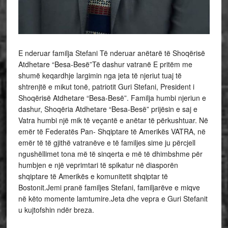
E nderuar familja Stefani Të nderuar anëtarë të Shoqërisë
Atdhetare “Besa-Besë”Të dashur vatranë E pritëm me
shumë keqardhje largimin nga jeta të njeriut tuaj të
shtrenjtë e mikut tonë, patriotit Guri Stefani, President i
Shoqërisë Atdhetare “Besa-Besë”. Familja humbi njeriun e
dashur, Shoqëria Atdhetare “Besa-Besë” prijësin e saj e
Vatra humbi një mik të veçantë e anëtar të përkushtuar. Në
emër të Federatës Pan- Shqiptare të Amerikës VATRA, në
emër të të gjithë vatranëve e të familjes sime ju përcjell
ngushëllimet tona më të sinqerta e më të dhimbshme për
humbjen e një veprimtari të spikatur në diasporën
shqiptare të Amerikës e komunitetit shqiptar të
Bostonit.Jemi pranë familjes Stefani, familjarëve e miqve
në këto momente lamtumire.Jeta dhe vepra e Guri Stefanit
u kujtofshin ndër breza.