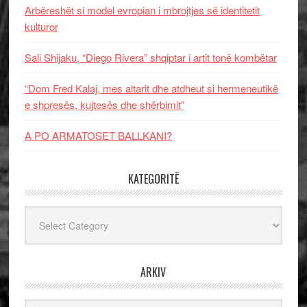
Arbëreshët si model evropian i mbrojtjes së identitetit
kulturor
Sali Shijaku, “Diego Rivera” shqiptar i artit tonë kombëtar
“Dom Fred Kalaj, mes altarit dhe atdheut si hermeneutikë
e shpresës, kujtesës dhe shërbimit”
A PO ARMATOSET BALLKANI?
KATEGORITË
Kategoritë
ARKIV
Arkiv