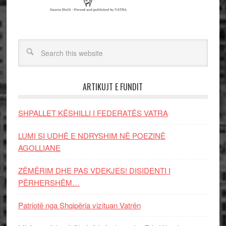
ARTIKUJT E FUNDIT
SHPALLET KËSHILLI I FEDERATËS VATRA
LUMI SI UDHË E NDRYSHIM NË POEZINË
AGOLLIANE
ZËMËRIM DHE PAS VDEKJES! DISIDENTI I
PËRHERSHËM…
Patriotë nga Shqipëria vizituan Vatrën