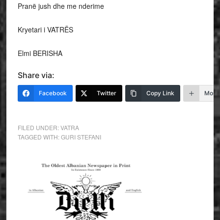
Pranë jush dhe me nderime
Kryetari i VATRËS
Elmi BERISHA
Share via:
Facebook
Twitter
Copy Link
More
FILED UNDER:
VATRA
TAGGED WITH:
GURI STEFANI