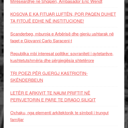
Mirëseardhje në Shqipëri, Ambasador Eric Wendt
KOSOVA E KA FITUAR LUFTËN, POR PAQEN DUHET
TA FITOJË EDHE NË INSTITUCIONE!
Scanderbeg, mburoja e Arbërisë dhe gjeniu ushtarak në
faqet e Giovanni Carlo Saraceni-t
Republika mbi interesat politike: sovraniteti i qytetarëve,
kushtetutshmëria dhe përgjegjësia shtetërore
TRI POEZI PËR GJERGJ KASTRIOTIN-
SKËNDERBEUN
LETËR E ARKIVIT TE NAUM PRIFTIT NË
PERVJETORIN E PARE TE DRAGO SILIQIT
Oxhaku, nga elementi arkitektonik te simboli i trungut
familjar