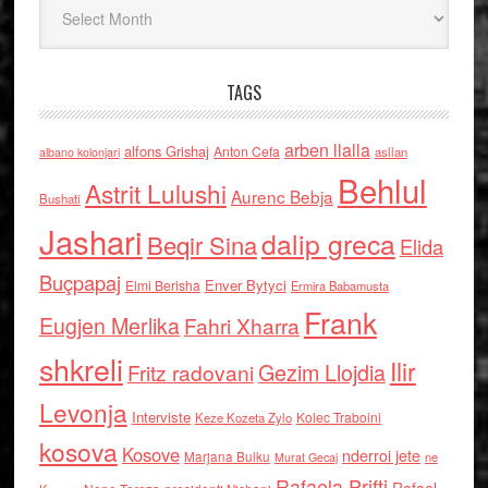
TAGS
arben llalla
alfons Grishaj
Anton Cefa
asllan
albano kolonjari
Behlul
Astrit Lulushi
Aurenc Bebja
Bushati
Jashari
dalip greca
Beqir Sina
Elida
Buçpapaj
Enver Bytyci
Elmi Berisha
Ermira Babamusta
Frank
Eugjen Merlika
Fahri Xharra
shkreli
Ilir
Gezim Llojdia
Fritz radovani
Levonja
Interviste
Kolec Traboini
Keze Kozeta Zylo
kosova
Kosove
nderroi jete
Marjana Bulku
ne
Murat Gecaj
Rafaela Prifti